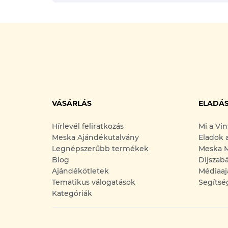
VÁSÁRLÁS
ELADÁ
Hírlevél feliratkozás
Mi a Vi
Meska Ajándékutalvány
Eladok 
Legnépszerűbb termékek
Meska M
Blog
Díjszab
Ajándékötletek
Médiaaj
Tematikus válogatások
Segítsé
Kategóriák