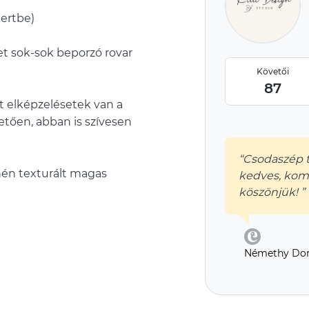
kertbe)
et sok-sok beporzó rovar
Követői
87
át elképzelésetek van a
etően, abban is szívesen
“Csodaszép 
yhén texturált magas
kedves, komm
köszönjük! ”
Némethy Dor