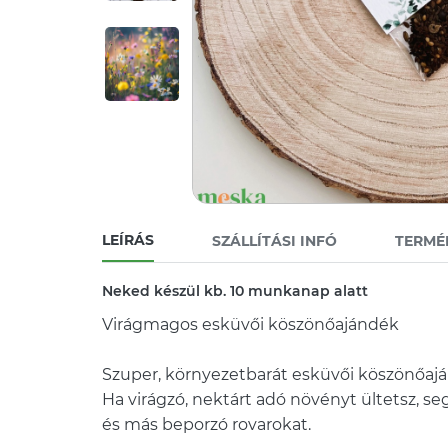
LEÍRÁS
SZÁLLÍTÁSI INFÓ
TERMÉ
Neked készül kb. 10 munkanap alatt
Virágmagos esküvői köszönőajándék
Szuper, környezetbarát esküvői köszönőaj
Ha virágzó, nektárt adó növényt ültetsz, s
és más beporzó rovarokat.