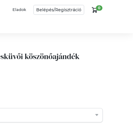
0
Belépés/
Regisztráció
Eladok
esküvői köszönőajándék