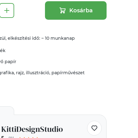
Kosárba
ül, elkészítési idő: ~ 10 munkanap
mék
vő
papír
grafika, rajz, illusztráció
,
papírművészet
KittiDesignStudio