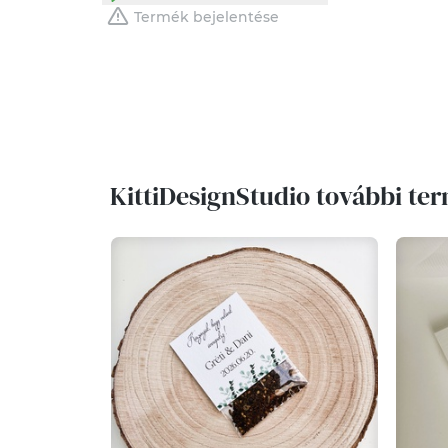
Termék bejelentése
KittiDesignStudio további te