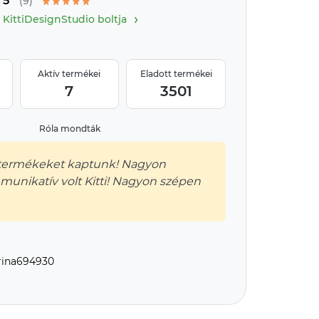
5
(9)
›
KittiDesignStudio boltja
Aktív termékei
Eladott termékei
7
3501
Róla mondták
termékeket kaptunk! Nagyon
unikatív volt Kitti! Nagyon szépen
ina694930