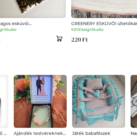
agos esküvői
GREENERY ESKÜVŐI ültetőkár
őajándék
ignStudio
KittiDesignStudio
t
220 Ft
ő az
Ajándék testvéreknek
Játék babafészek
Na