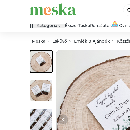
Kategóriák
Ékszer
Táska
Ruha
Játék
Ovi- 
Meska
Esküvő
Emlék & Ajándék
Köszö