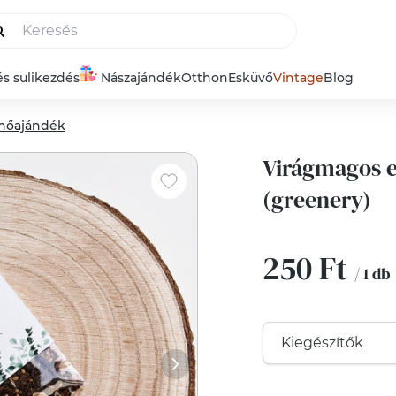
és sulikezdés
Nászajándék
Otthon
Esküvő
Vintage
Blog
nőajándék
Virágmagos 
(greenery)
250 Ft
/ 1 db