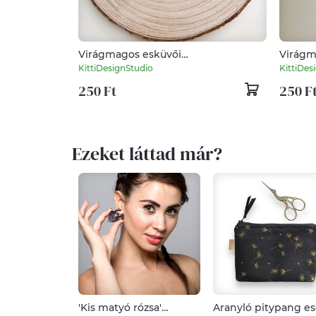
Virágmagos esküvői
Virágm
köszönőajándék (greenery)
köszön
KittiDesignStudio
KittiDes
250 Ft
250 F
Ezeket láttad már?
'Kis matyó rózsa'
Aranyló pitypang es