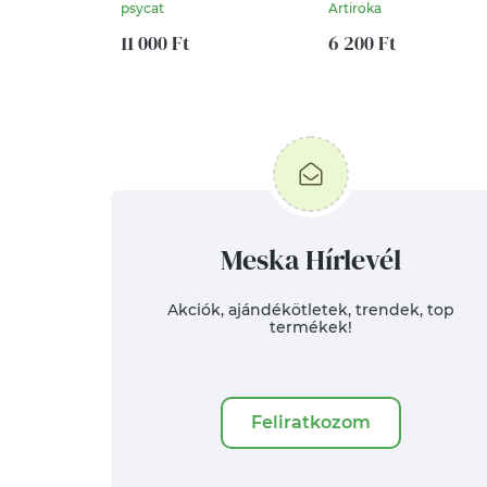
fülbevaló
éj leple alatt - prémium
psycat
Artiroka
pamut tolltartó,
11 000 Ft
neszesszer vagy
6 200 Ft
szemüvegtok - Artiroka
design
Meska Hírlevél
Akciók, ajándékötletek, trendek, top
termékek!
Feliratkozom