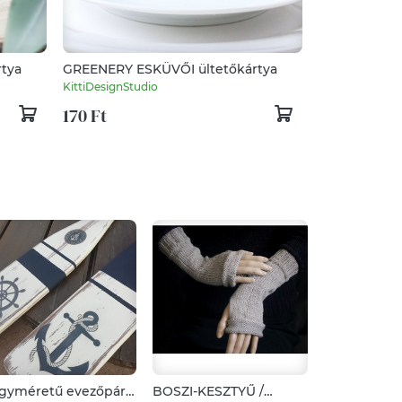
tya
GREENERY ESKÜVŐI ültetőkártya
KittiDesignStudio
170 Ft
gyméretű evezőpár,
BOSZI-KESZTYŰ /
Víz, szőr és 