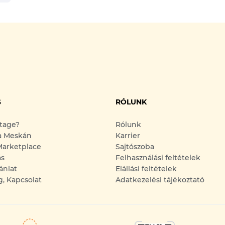
S
RÓLUNK
ntage?
Rólunk
a Meskán
Karrier
arketplace
Sajtószoba
ás
Felhasználási feltételek
ánlat
Elállási feltételek
g, Kapcsolat
Adatkezelési tájékoztató