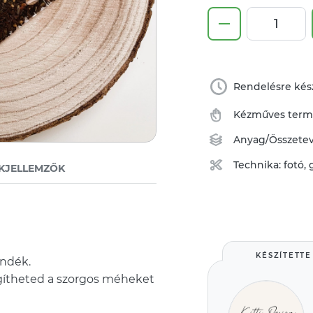
Rendelésre kész
Kézműves ter
Anyag/Összete
Technika:
fotó, 
KJELLEMZŐK
KÉSZÍTETTE
ándék.
egítheted a szorgos méheket