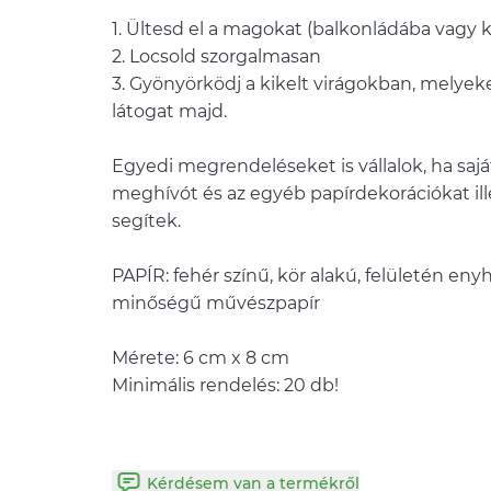
1. Ültesd el a magokat (balkonládába vagy 
2. Locsold szorgalmasan
3. Gyönyörködj a kikelt virágokban, melyek
látogat majd.
Egyedi megrendeléseket is vállalok, ha saj
meghívót és az egyéb papírdekorációkat ill
segítek.
PAPÍR: fehér színű, kör alakú, felületén en
minőségű művészpapír
Mérete: 6 cm x 8 cm
Minimális rendelés: 20 db!
Kérdésem van a termékről