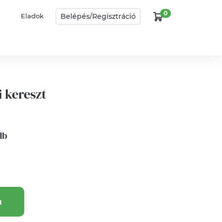
0
Belépés/
Regisztráció
Eladok
i kereszt
 db
a