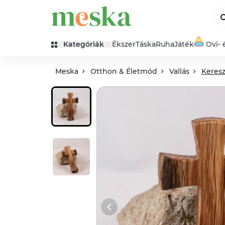
Kategóriák
Ékszer
Táska
Ruha
Játék
Ovi- 
Meska
Otthon & Életmód
Vallás
Keresz