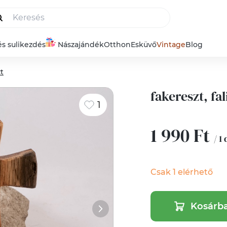
és sulikezdés
Nászajándék
Otthon
Esküvő
Vintage
Blog
t
fakereszt, fal
1
1 990 Ft
/ 1
Csak 1 elérhető
Kosárb