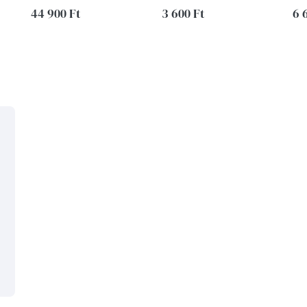
44 900 Ft
medál
3 600 Ft
6 