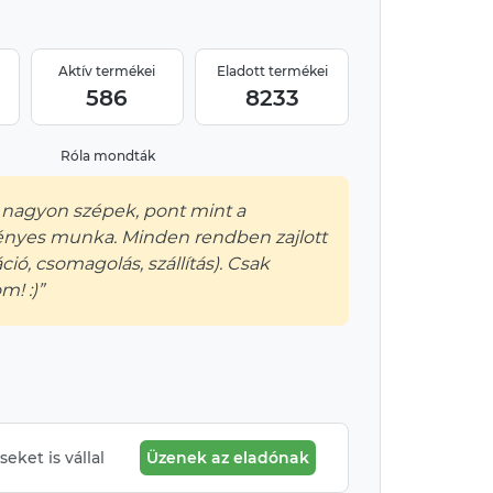
Aktív termékei
Eladott termékei
586
8233
Róla mondták
 nagyon szépek, pont mint a
ényes munka. Minden rendben zajlott
ó, csomagolás, szállítás). Csak
m! :)”
eket is vállal
Üzenek az eladónak