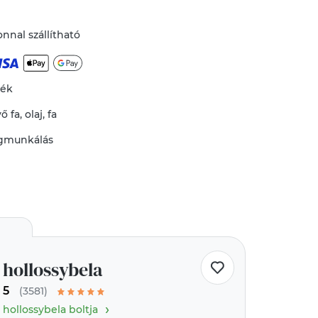
nnal szállítható
mék
vő
fa
,
olaj
,
fa
gmunkálás
hollossybela
5
(3581)
›
hollossybela boltja