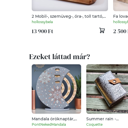
2 Mobil-, szemüveg-, óra-, toll tartó,
Fa lova
asztali rendező
hollossybela
hollossy
13 900 Ft
2 500 
Ezeket láttad már?
Mandala öröknaptár,
Summer rain -
álló. Vintage szürke-
bankkártya tartó
PontNekedMandala
Coquette
rózsaarany-