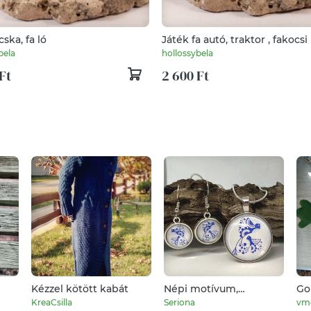
cska, fa ló
Játék fa autó, traktor , fakocsi
bela
hollossybela
Ft
2 600 Ft
Kézzel kötött kabát
Népi motívum,
Go
madárkás cabochon,
KreaCsilla
Seriona
vm
üveglencsés füli és