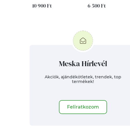
gyöngyházfehér (20 cm
10 900 Ft
6 500 Ft
átmérőjű)
Meska Hírlevél
Akciók, ajándékötletek, trendek, top
termékek!
Feliratkozom