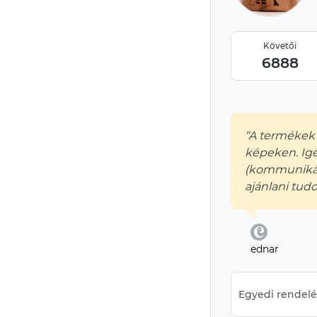
Követői
6888
“A termékek
képeken. Ig
(kommunikáci
ajánlani tudo
ednar
Egyedi rendelés