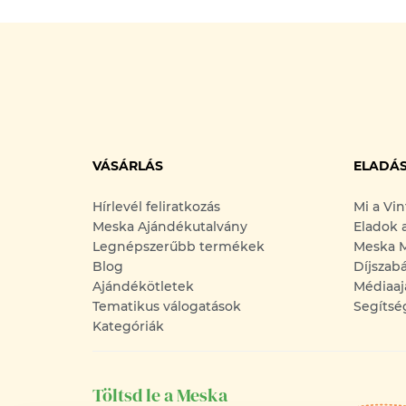
VÁSÁRLÁS
ELADÁ
Hírlevél feliratkozás
Mi a Vi
Meska Ajándékutalvány
Eladok 
Legnépszerűbb termékek
Meska M
Blog
Díjszab
Ajándékötletek
Médiaaj
Tematikus válogatások
Segítsé
Kategóriák
Töltsd le a Meska