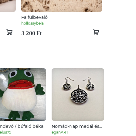
Fa fülbevaló
hollossybela
3 200 Ft
ndevő / búfaló béka
Nomád-Nap medál és
Dorothy - a
fülbevaló szett
tűzzománc f
elus79
eganART
InnocentDesi
pöttyös - zö