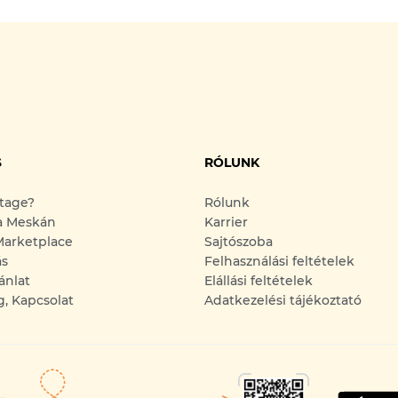
S
RÓLUNK
ntage?
Rólunk
a Meskán
Karrier
arketplace
Sajtószoba
ás
Felhasználási feltételek
ánlat
Elállási feltételek
g, Kapcsolat
Adatkezelési tájékoztató