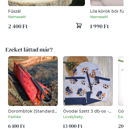
Fűszál
Lila körök bőr füli
NemeseM
NemeseM
2 400 Ft
1 990 Ft
Ezeket láttad már?
Dorombtok (Standard)
Óvodai Szett 3 db-os -
Gömb
Lakk narancs
Ruhazsák, tornazsák és
gyűrű
Pashka
Lovelybaby
Ezust
tisztasági zsák "focis"-
állít
6 100 Ft
sötétkék
13 000 Ft
20 0