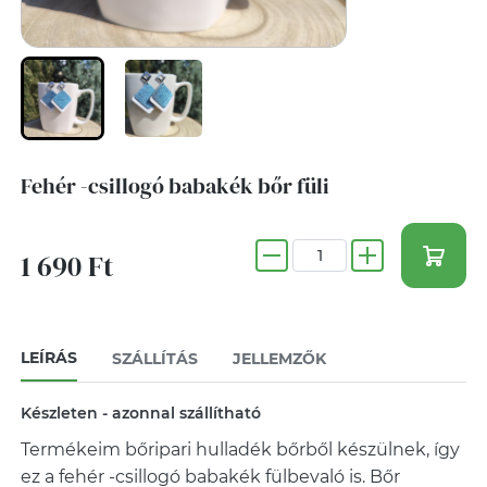
Fehér -csillogó babakék bőr füli
1 690 Ft
LEÍRÁS
SZÁLLÍTÁS
JELLEMZŐK
Készleten - azonnal szállítható
Termékeim bőripari hulladék bőrből készülnek, így
ez a fehér -csillogó babakék fülbevaló is. Bőr