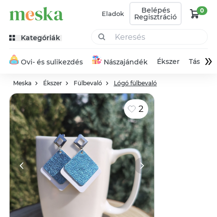
Belépés
0
Eladok
Regisztráció
Kategóriák
»
Ékszer
Táska
Ovi- és sulikezdés
Nászajándék
Meska
Ékszer
Fülbevaló
Lógó fülbevaló
2