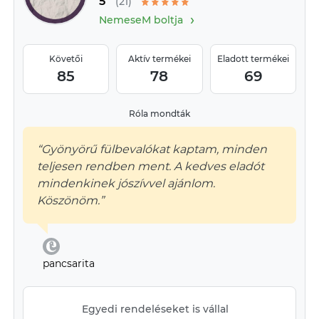
5
(21)
›
NemeseM boltja
Követői
Aktív termékei
Eladott termékei
85
78
69
Róla mondták
“Gyönyörű fülbevalókat kaptam, minden
teljesen rendben ment. A kedves eladót
mindenkinek jószívvel ajánlom.
Köszönöm.”
pancsarita
Egyedi rendeléseket is vállal