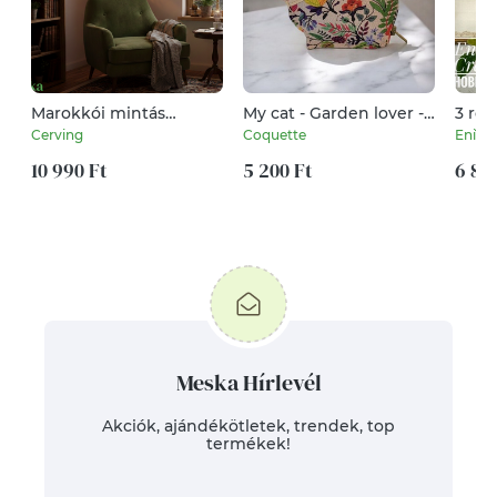
Marokkói mintás
My cat - Garden lover -
3 rek
saroklámpa,
bőr apró tartó
Cerving
Coquette
EniTim
hangulatvilágítás
10 990 Ft
5 200 Ft
6 80
Meska Hírlevél
Akciók, ajándékötletek, trendek, top
termékek!