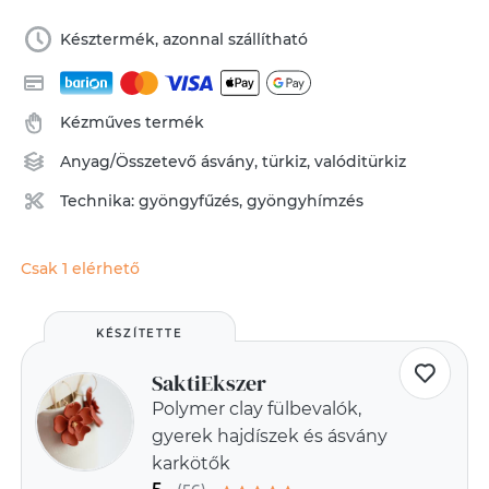
Késztermék, azonnal szállítható
Kézműves termék
Anyag/Összetevő
ásvány
,
türkiz
,
valóditürkiz
Technika:
gyöngyfűzés, gyöngyhímzés
Csak 1 elérhető
KÉSZÍTETTE
SaktiEkszer
Polymer clay fülbevalók,
gyerek hajdíszek és ásvány
karkötők