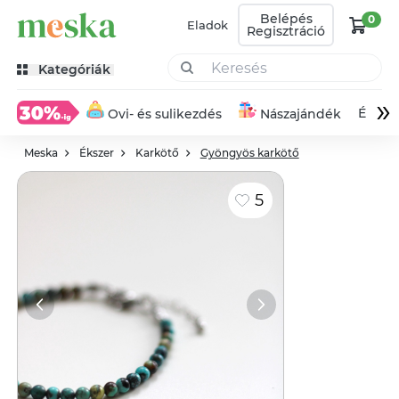
Belépés
0
Eladok
Regisztráció
Kategóriák
»
Éksze
Ovi- és sulikezdés
Nászajándék
Meska
Ékszer
Karkötő
Gyöngyös karkötő
5