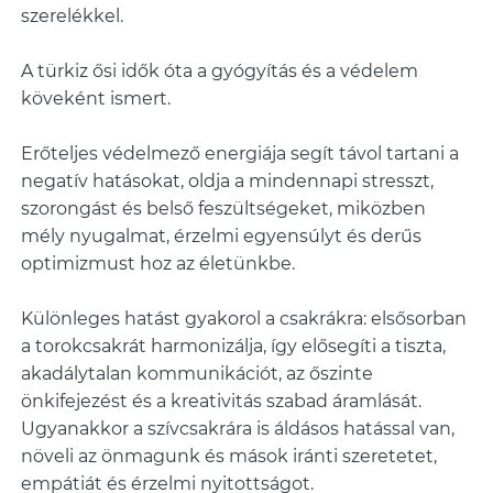
szerelékkel.
A türkiz ősi idők óta a gyógyítás és a védelem
köveként ismert.
Erőteljes védelmező energiája segít távol tartani a
negatív hatásokat, oldja a mindennapi stresszt,
szorongást és belső feszültségeket, miközben
mély nyugalmat, érzelmi egyensúlyt és derűs
optimizmust hoz az életünkbe.
Különleges hatást gyakorol a csakrákra: elsősorban
a torokcsakrát harmonizálja, így elősegíti a tiszta,
akadálytalan kommunikációt, az őszinte
önkifejezést és a kreativitás szabad áramlását.
Ugyanakkor a szívcsakrára is áldásos hatással van,
növeli az önmagunk és mások iránti szeretetet,
empátiát és érzelmi nyitottságot.