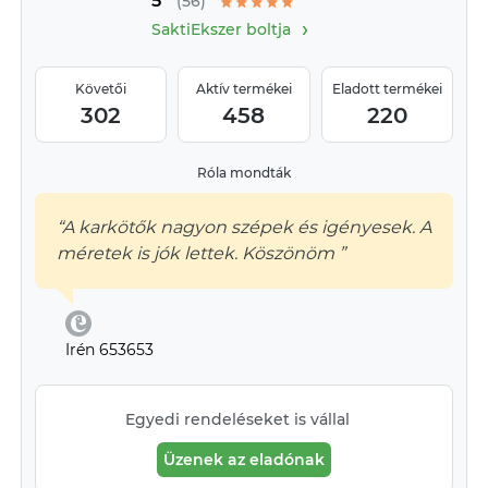
5
(56)
›
SaktiEkszer boltja
Követői
Aktív termékei
Eladott termékei
302
458
220
Róla mondták
“A karkötők nagyon szépek és igényesek. A
méretek is jók lettek. Köszönöm ”
Irén 653653
Egyedi rendeléseket is vállal
Üzenek az eladónak