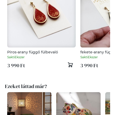
Piros-arany függő fülbevaló
fekete-arany függő
SaktiEkszer
SaktiEkszer
3 990 Ft
3 990 Ft
Ezeket láttad már?