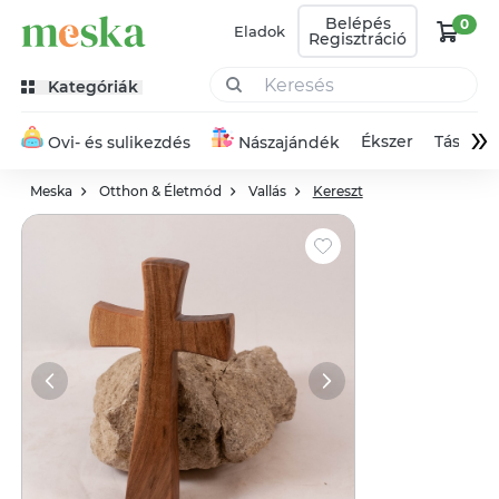
Belépés
0
Eladok
Regisztráció
Kategóriák
»
Ékszer
Táska
Ovi- és sulikezdés
Nászajándék
Meska
Otthon & Életmód
Vallás
Kereszt