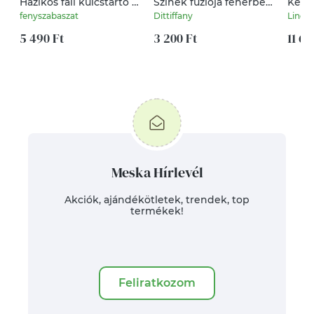
Házikós fali kulcstartó -
Színek fúziója fehérben,
Kemé
dió barna / fehér
ajándék ballagásra,
emlé
fenyszabaszat
Dittiffany
Linda
névnapra,
Szüli
5 490 Ft
születésnapra.
3 200 Ft
Beszá
11 60
Repül
szüli
aján
Meska Hírlevél
Akciók, ajándékötletek, trendek, top
termékek!
Feliratkozom