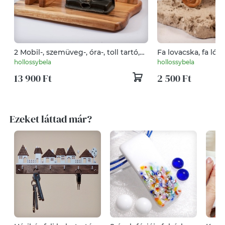
2 Mobil-, szemüveg-, óra-, toll tartó,
Fa lovacska, fa ló
asztali rendező
hollossybela
hollossybela
13 900 Ft
2 500 Ft
Ezeket láttad már?