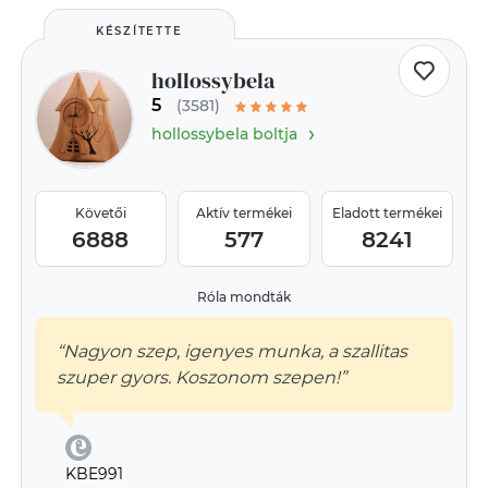
KÉSZÍTETTE
hollossybela
5
(3581)
›
hollossybela boltja
Követői
Aktív termékei
Eladott termékei
6888
577
8241
Róla mondták
“Nagyon szep, igenyes munka, a szallitas
szuper gyors. Koszonom szepen!”
KBE991