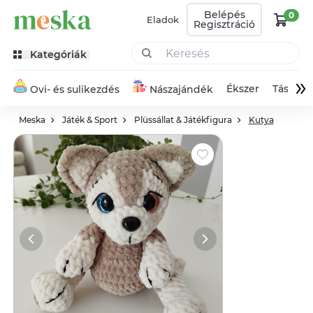
Belépés
0
Eladok
Regisztráció
Kategóriák
»
Ékszer
Táska
Ovi- és sulikezdés
Nászajándék
Meska
Játék & Sport
Plüssállat & Játékfigura
Kutya