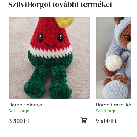
SzilviHorgol további termékei
Horgolt dinnye
Horgolt maci kék
SzilviHorgol
SzilviHorgol
3 500 Ft
9 600 Ft