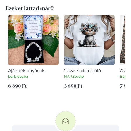
Ezeket láttad már?
Ajándék anyának
"tavaszi cica" póló
Ovis 
ásvány szerencse
szett
barbiebaba
NArtStudio
Bagol
karkötő
6 690 Ft
3 890 Ft
7 90