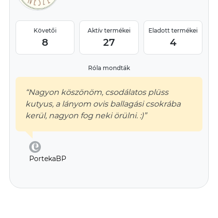
Követői
Aktív termékei
Eladott termékei
8
27
4
Róla mondták
“Nagyon köszönöm, csodálatos plüss
kutyus, a lányom ovis ballagási csokrába
kerül, nagyon fog neki örülni. :)”
PortekaBP