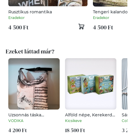
Rusztikus romantika
Tengeri kalandok.
Eradekor
Eradekor
4 500 Ft
4 500 Ft
Ezeket láttad már?
Uzsonnás táska
Alföld népe, Kerekerdő
Sárga
szétdobált kotta
népe, Balaton népe
alakú
VODIKA
Kicsikeve
Colou
papírok....
(Tripla csomag)
4 200 Ft
18 500 Ft
3 20