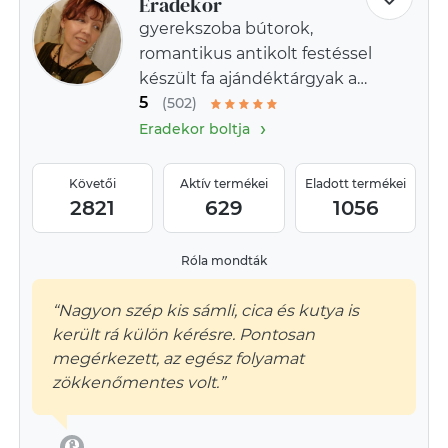
Eradekor
gyerekszoba bútorok,
romantikus antikolt festéssel
készült fa ajándéktárgyak a
5
provence-i stílus jegyében
(502)
›
Eradekor boltja
Követői
Aktív termékei
Eladott termékei
2821
629
1056
Róla mondták
“Nagyon szép kis sámli, cica és kutya is
került rá külön kérésre. Pontosan
megérkezett, az egész folyamat
zökkenőmentes volt.”