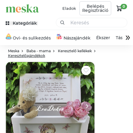
Belépés
0
Eladok
Regisztráció
Kategóriák
»
Ékszer
Táska
Ovi- és sulikezdés
Nászajándék
Meska
Baba - mama
Keresztelő kellékek
Keresztelőajándékok