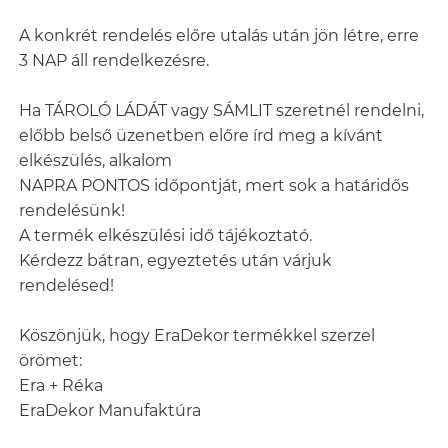
A konkrét rendelés előre utalás után jön létre, erre
3 NAP áll rendelkezésre.
Ha TÁROLÓ LÁDÁT vagy SÁMLIT szeretnél rendelni,
előbb belső üzenetben előre írd meg a kívánt
elkészülés, alkalom
NAPRA PONTOS időpontját, mert sok a határidős
rendelésünk!
A termék elkészülési idő tájékoztató.
Kérdezz bátran, egyeztetés után várjuk
rendelésed!
Köszönjük, hogy EraDekor termékkel szerzel
örömet:
Era + Réka
EraDekor Manufaktúra