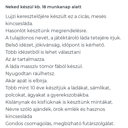
Neked készül kb. 18 munkanap alatt
Lujzi keresztelőjére készült ez a cicás, mesés
kincsesláda.
Hasonlót készítünk megrendelésre.
A tulajdonos nevét, a játéktároló láda tetejére írjuk.
Belső idézet, jókívánság, időpont is kérhető.
Több idézetből is lehet választani
Az ár tartalmazza.
A láda masszív tömör fából készül.
Nyugodtan ráülhetsz.
Akár apát is elbírja.
Több mint 10 éve készítjük a ládákat, sámlikat,
polcokat, ágyakat a gyerekszobákba.
Kislánynak és kisfiúknak is készítünk mintákat.
Névre szóló ajándék, örök emlék és hasznos
kincsesláda
Gondos csomagolás, megbízható futárszolgálat.