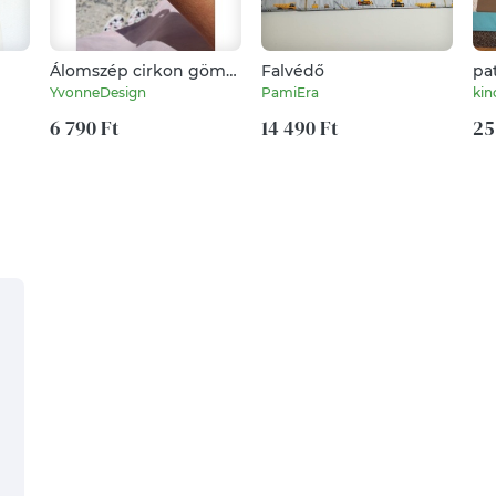
Álomszép cirkon gömb
Falvédő
pa
LUXURY ásványkarkötő
tak
YvonneDesign
PamiEra
ki
- hegyikristály
6 790 Ft
14 490 Ft
25