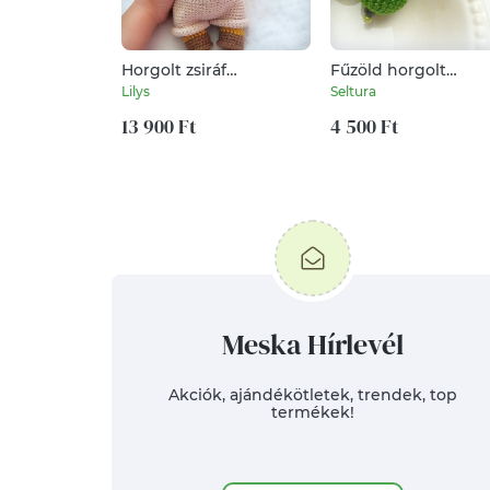
Horgolt zsiráf
Fűzöld horgolt
amigurumi
fülbevaló
Lilys
Seltura
13 900 Ft
4 500 Ft
Meska Hírlevél
Akciók, ajándékötletek, trendek, top
termékek!