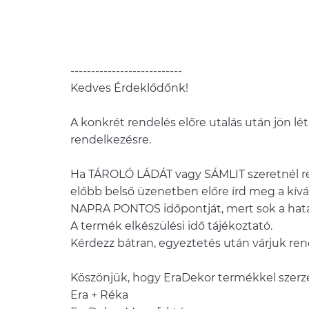
---------------------------
Kedves Érdeklődőnk!
A konkrét rendelés előre utalás után jön létr
rendelkezésre.
Ha TÁROLÓ LÁDÁT vagy SÁMLIT szeretnél re
előbb belső üzenetben előre írd meg a kívá
NAPRA PONTOS időpontját, mert sok a hatá
A termék elkészülési idő tájékoztató.
Kérdezz bátran, egyeztetés után várjuk re
Köszönjük, hogy EraDekor termékkel szerz
Era + Réka