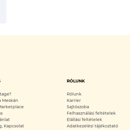
S
RÓLUNK
ntage?
Rólunk
a Meskán
Karrier
arketplace
Sajtószoba
ás
Felhasználási feltételek
ánlat
Elállási feltételek
g, Kapcsolat
Adatkezelési tájékoztató