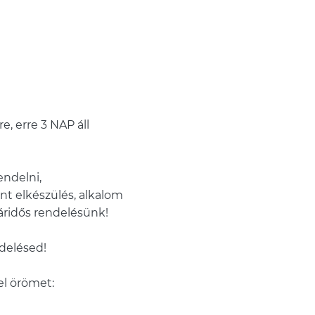
e, erre 3 NAP áll
ndelni,
nt elkészülés, alkalom
ridős rendelésünk!
ndelésed!
el örömet: