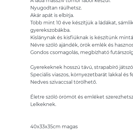
A láda masszív tömör fából készül.
Nyugodtan ráülhetsz.
Akár apát is elbírja.
Több mint 10 éve készítjük a ládákat, sámlik
gyerekszobákba.
Kislánynak és kisfiúknak is készítünk mintá
Névre szóló ajándék, örök emlék és haszno
Gondos csomagolás, megbízható futárszolg
Gyerekeknek hosszú távú, strapabíró játszótá
Speciális viaszos, környezetbarát lakkal és f
Nedves szivaccsal törölhető.
Életre szóló örömöt és emléket szerezhetsz
Lelkeknek.
40x33x35cm magas