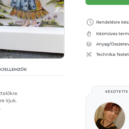
Rendelésre kész
Kézműves ter
Anyag/Összete
Technika:
feste
KJELLEMZŐK
KÉSZÍTETTE
telőkre.
e írjuk.
.