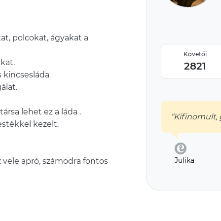
at, polcokat, ágyakat a
Követői
kat.
2821
s kincsesláda
álat.
rsa lehet ez a láda .
“Kifinomult,
estékkel kezelt.
Julika
 vele apró, számodra fontos