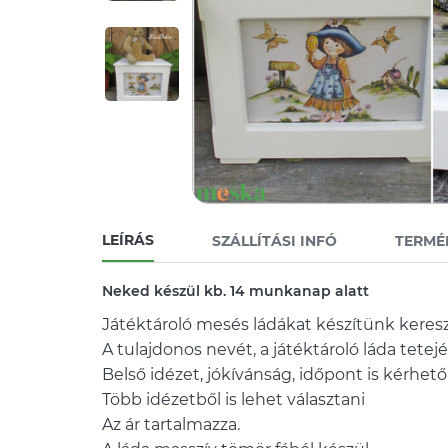
LEÍRÁS
SZÁLLÍTÁSI INFÓ
TERMÉ
Neked készül kb. 14 munkanap alatt
Játéktároló mesés ládákat készítünk keresz
A tulajdonos nevét, a játéktároló láda tetejér
Belső idézet, jókívánság, időpont is kérhető
Több idézetből is lehet választani
Az ár tartalmazza.