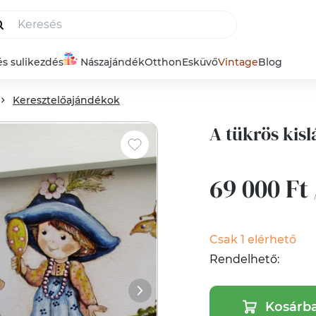
és sulikezdés
Nászajándék
Otthon
Esküvő
Vintage
Blog
Keresztelőajándékok
A tükrös kisl
69 000 Ft
Csak 1 elérhető
Rendelhető:
Kosárb