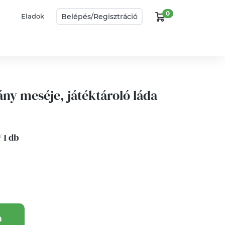
0
Belépés/
Regisztráció
Eladok
ány meséje, játéktároló láda
/ 1 db
a