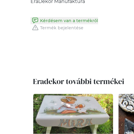
EraDekor Manufaktúra
Kérdésem van a termékről
Termék bejelentése
Eradekor további termékei