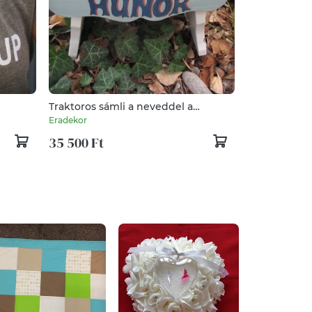
Traktoros sámli a neveddel a
keresztelődre
Eradekor
35 500 Ft