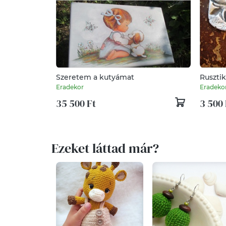
Szeretem a kutyámat
Rusztik
Eradekor
Eradeko
35 500 Ft
3 500 
Ezeket láttad már?