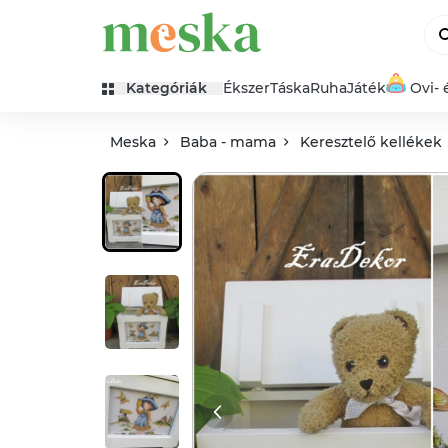
Kategóriák
Ékszer
Táska
Ruha
Játék
Ovi- 
Meska
Baba - mama
Keresztelő kellékek