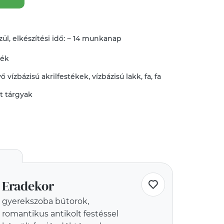
ül, elkészítési idő: ~ 14 munkanap
mék
vő
vízbázisú akrilfestékek
,
vízbázisú lakk
,
fa
,
fa
tt tárgyak
Eradekor
gyerekszoba bútorok,
romantikus antikolt festéssel