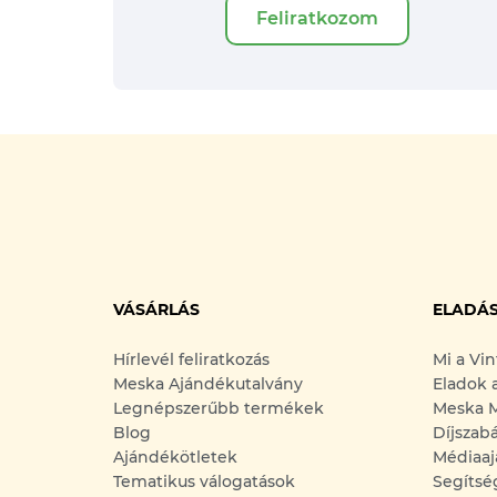
Feliratkozom
VÁSÁRLÁS
ELADÁ
Hírlevél feliratkozás
Mi a Vi
Meska Ajándékutalvány
Eladok 
Legnépszerűbb termékek
Meska M
Blog
Díjszab
Ajándékötletek
Médiaaj
Tematikus válogatások
Segítsé