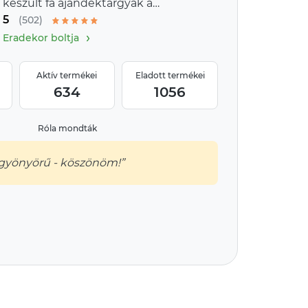
készült fa ajándéktárgyak a
5
provence-i stílus jegyében
(502)
›
Eradekor boltja
Aktív termékei
Eladott termékei
634
1056
Róla mondták
 gyönyörű - köszönöm!”