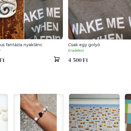
us fantázia nyaklánc
Csak egy golyó
r
Eradekor
Ft
4 500 Ft