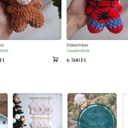
ci
Pókember
lmik
Csudaholmik
Ft
6 500 Ft