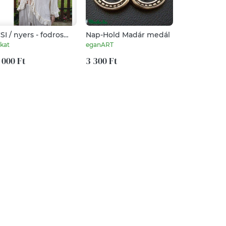
SI / nyers - fodros
Nap-Hold Madár medál
Dára - tűzz
z-kabátka
fülbevaló - 
kat
eganART
InnocentDesi
 000 Ft
3 300 Ft
6 500 Ft