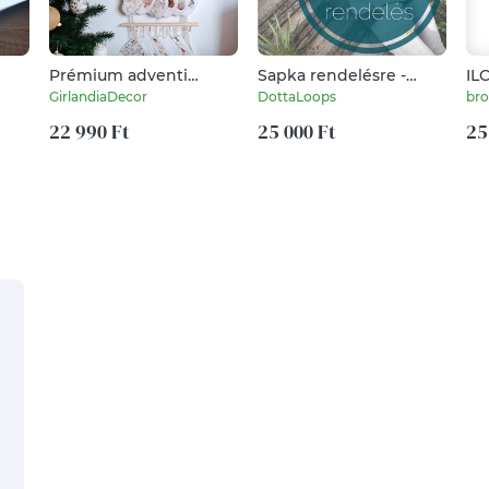
Prémium adventi
Sapka rendelésre -
ILC
kalendárium-bézs
kötött horgolt női férfi
gé
GirlandiaDecor
DottaLoops
bro
sapi - exkluzív fonalból
22 990 Ft
25 000 Ft
25