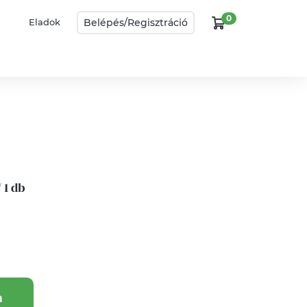
0
Belépés/
Regisztráció
Eladok
/ 1 db
a