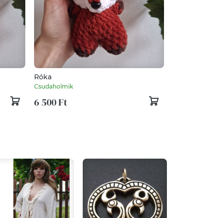
Róka
Csudaholmik
6 500 Ft