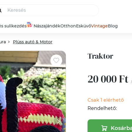
és sulikezdés
Nászajándék
Otthon
Esküvő
Vintage
Blog
ura
Plüss autó & Motor
Traktor
20 000 Ft
Csak 1 elérhető
Rendelhető:
Kosárb