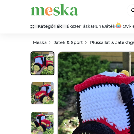
Kategóriák
Ékszer
Táska
Ruha
Játék
Ovi- 
Meska
Játék & Sport
Plüssállat & Játékfig