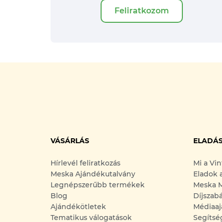
Feliratkozom
VÁSÁRLÁS
ELADÁ
Hírlevél feliratkozás
Mi a Vi
Meska Ajándékutalvány
Eladok 
Legnépszerűbb termékek
Meska M
Blog
Díjszab
Ajándékötletek
Médiaaj
Tematikus válogatások
Segítsé