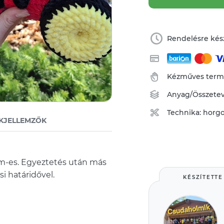
Rendelésre kész
Kézműves ter
Anyag/Összete
Technika:
horgo
KJELLEMZŐK
 cm-es. Egyeztetés után más
i határidővel.
KÉSZÍTETTE