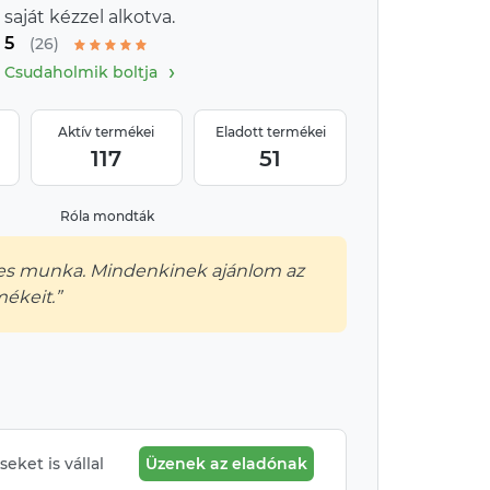
saját kézzel alkotva.
5
(26)
›
Csudaholmik boltja
Aktív termékei
Eladott termékei
117
51
Róla mondták
yes munka. Mindenkinek ajánlom az
mékeit.”
eket is vállal
Üzenek az eladónak