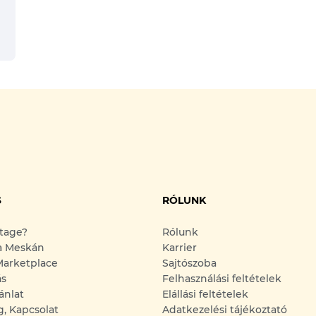
S
RÓLUNK
ntage?
Rólunk
a Meskán
Karrier
arketplace
Sajtószoba
ás
Felhasználási feltételek
ánlat
Elállási feltételek
g, Kapcsolat
Adatkezelési tájékoztató