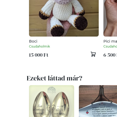
Boci
Pici ma
Csudaholmik
Csudaho
15 000 Ft
6 500 
Ezeket láttad már?