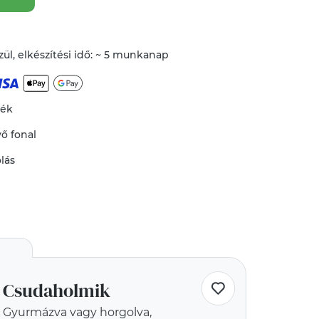
ül, elkészítési idő: ~ 5 munkanap
mék
vő
fonal
lás
Csudaholmik
Gyurmázva vagy horgolva,