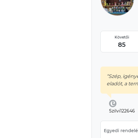
Követői
85
“Szép, igén
eladót, a ter
Szilvi122646
Egyedi rendelés