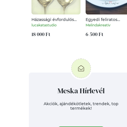
Házassági évfordulós
Egyedi feliratos
feliratos alpakka
köszönő ajándék
lucakatastudio
Melindakreativ
evőkanál - páros
orvosnak
ajándék ajándék
18 000 Ft
6 500 Ft
évfordulóra, esküvőre,
szerelmeseknek
Meska Hírlevél
Akciók, ajándékötletek, trendek, top
termékek!