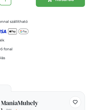
nnal szállítható
mék
vő
fonal
lás
ManiaMuhely