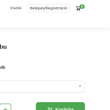
0
Belépés/
Regisztráció
Eladok
ubu
1 db
Kosárba