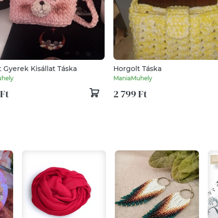
 Gyerek Kisállat Táska
Horgolt Táska
hely
ManiaMuhely
 Ft
2 799 Ft