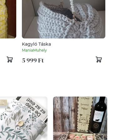
Kagyló Táska
ManiaMuhely
5 999 Ft