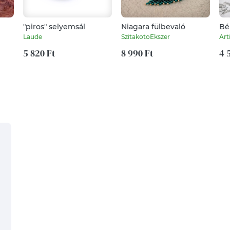
"piros" selyemsál
Niagara fülbevaló
Bé
le
Laude
SzitakotoEkszer
Art
mi
5 820 Ft
8 990 Ft
4 
-