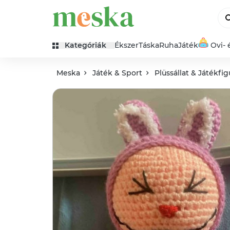
Kategóriák
Ékszer
Táska
Ruha
Játék
Ovi- 
Meska
Játék & Sport
Plüssállat & Játékfig