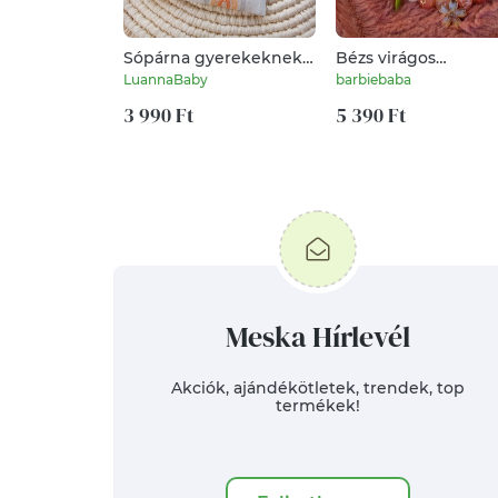
Sópárna gyerekeknek
Bézs virágos
fülre, sárga szivárvány,
stresszoldó karkötő
LuannaBaby
barbiebaba
LuannaBaby
3 990 Ft
5 390 Ft
Meska Hírlevél
Akciók, ajándékötletek, trendek, top
termékek!