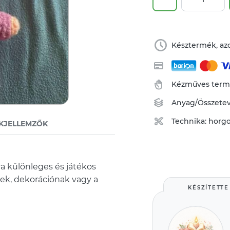
Késztermék, azo
Kézműves ter
Anyag/Összete
Technika:
horgo
KJELLEMZŐK
ra különleges és játékos
ek, dekorációnak vagy a
KÉSZÍTETTE