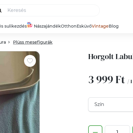
és sulikezdés
Nászajándék
Otthon
Esküvő
Vintage
Blog
ura
Plüss mesefigurák
Horgolt Lab
3 999 Ft
/ 