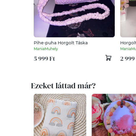
Pihe-puha Horgolt Táska
Horgolt
ManiaMuhely
ManiaMu
5 999 Ft
2 999
Ezeket láttad már?