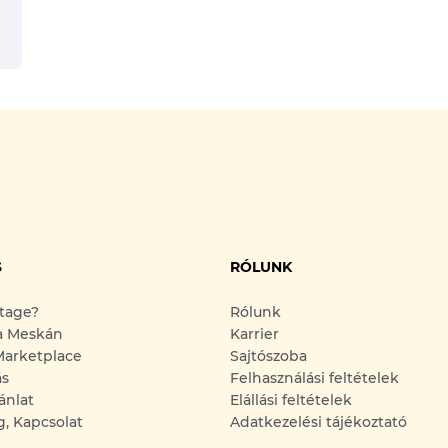
S
RÓLUNK
ntage?
Rólunk
a Meskán
Karrier
arketplace
Sajtószoba
ás
Felhasználási feltételek
ánlat
Elállási feltételek
g, Kapcsolat
Adatkezelési tájékoztató