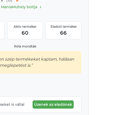
1
(10)
›
ManiaMuhely boltja
Aktív termékei
Eladott termékei
60
66
Róla mondták
on szép termékeket kaptam, hálásan
eglepetést is.”
eket is vállal
Üzenek az eladónak