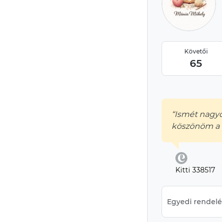
Követői
65
“Ismét nagy
köszönöm a m
Kitti 338517
Egyedi rendelés