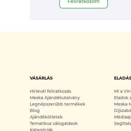
Feliratkozom
VÁSÁRLÁS
ELADÁ
Hírlevél feliratkozás
Mi a Vi
Meska Ajándékutalvány
Eladok 
Legnépszerűbb termékek
Meska M
Blog
Díjszab
Ajándékötletek
Médiaaj
Tematikus válogatások
Segítsé
Kategóriák