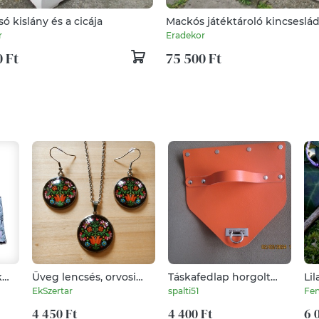
só kislány és a cicája
Mackós játéktároló kincseslád
ajándék keresztelő
r
Eradekor
 Ft
75 500 Ft
k
Üveg lencsés, orvosi
Táskafedlap horgolt
Li
aby
acél nyaklánc és
táskákhoz -csodás
ny
EkSzertar
spalti51
Fen
fülbevaló szett népi
tavaszi színekben
motívummal
4 450 Ft
4 400 Ft
6 