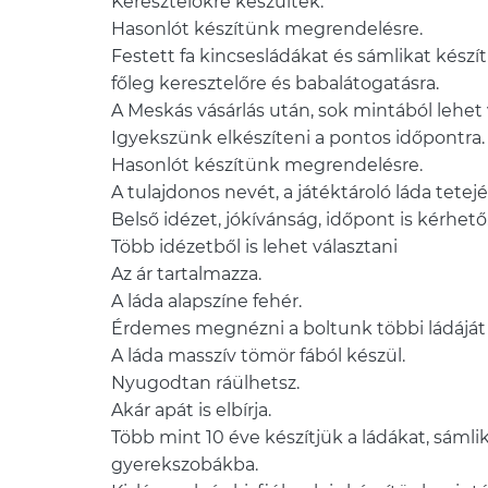
Keresztelőkre készültek.
Hasonlót készítünk megrendelésre.
Festett fa kincsesládákat és sámlikat készí
főleg keresztelőre és babalátogatásra.
A Meskás vásárlás után, sok mintából lehet 
Igyekszünk elkészíteni a pontos időpontra.
Hasonlót készítünk megrendelésre.
A tulajdonos nevét, a játéktároló láda tetejér
Belső idézet, jókívánság, időpont is kérhető
Több idézetből is lehet választani
Az ár tartalmazza.
A láda alapszíne fehér.
Érdemes megnézni a boltunk többi ládáját é
A láda masszív tömör fából készül.
Nyugodtan ráülhetsz.
Akár apát is elbírja.
Több mint 10 éve készítjük a ládákat, sámlik
gyerekszobákba.