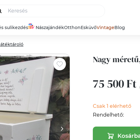
és sulikezdés
Nászajándék
Otthon
Esküvő
Vintage
Blog
Játéktároló
Nagy méretű,
75 500 Ft
Csak 1 elérhető
Rendelhető:
Kosárb