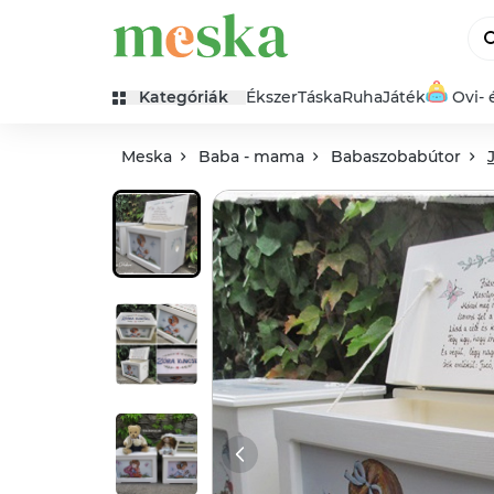
Kategóriák
Ékszer
Táska
Ruha
Játék
Ovi- 
Meska
Baba - mama
Babaszobabútor