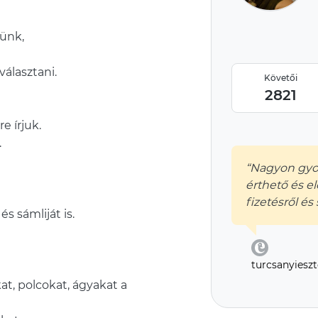
tünk,
választani.
Követői
2821
e írjuk.
.
“Nagyon gyor
érthető és e
fizetésről és s
s sámliját is.
turcsanyieszt
at, polcokat, ágyakat a