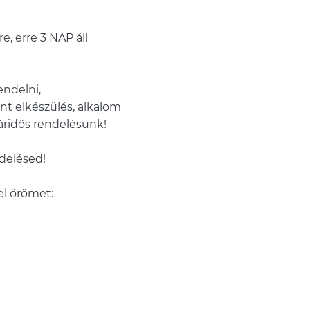
e, erre 3 NAP áll
ndelni,
nt elkészülés, alkalom
ridős rendelésünk!
ndelésed!
el örömet: