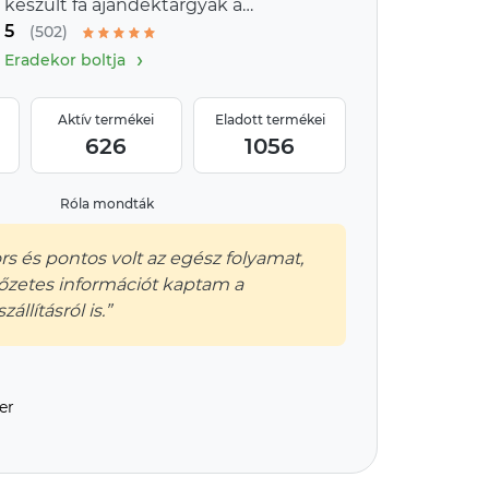
készült fa ajándéktárgyak a
5
provence-i stílus jegyében
(502)
›
Eradekor boltja
Aktív termékei
Eladott termékei
626
1056
Róla mondták
s és pontos volt az egész folyamat,
lőzetes információt kaptam a
zállításról is.”
er