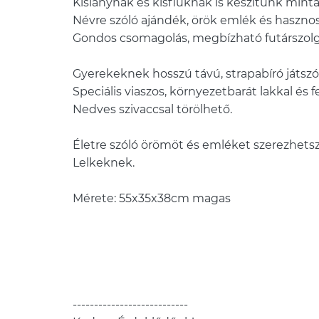
Kislánynak és kisfiúknak is készítünk mintá
Névre szóló ajándék, örök emlék és haszno
Gondos csomagolás, megbízható futárszolg
Gyerekeknek hosszú távú, strapabíró játszótá
Speciális viaszos, környezetbarát lakkal és f
Nedves szivaccsal törölhető.
Életre szóló örömöt és emléket szerezhetsz
Lelkeknek.
Mérete: 55x35x38cm magas
---------------------------