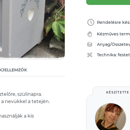
Rendelésre kész
Kézműves ter
Anyag/Összete
Technika:
feste
KJELLEMZŐK
KÉSZÍTETTE
telőre, szülinapra.
 a nevükkel a tetején.
asználják a kis