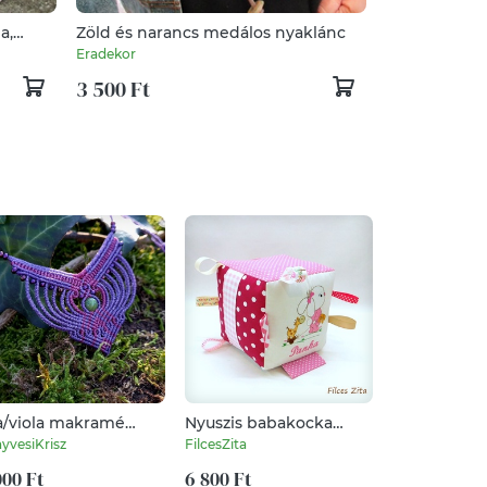
a,
Zöld és narancs medálos nyaklánc
Eradekor
3 500 Ft
la/viola makramé
Nyuszis babakocka
Metál púder
aklánc
hímzett névvel - pamut
és nyaklánc
yvesiKrisz
FilcesZita
Borska
mókakocka csörgővel
000 Ft
6 800 Ft
6 300 Ft