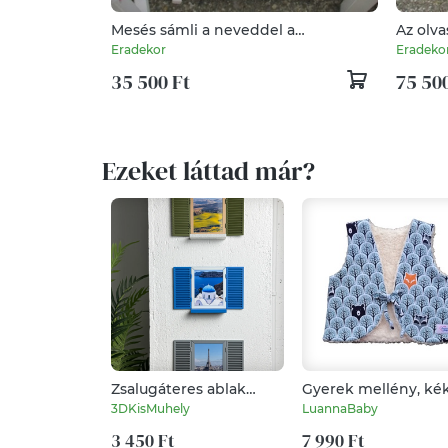
Mesés sámli a neveddel a
Az olva
keresztelődre
Eradekor
Eradeko
35 500 Ft
75 500
Ezeket láttad már?
Zsalugáteres ablak
Gyerek mellény, ké
képkeret / Képkeret /
meseerdő, LuannaB
3DKisMuhely
LuannaBaby
Emlékfal
3 450 Ft
7 990 Ft