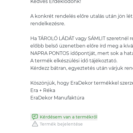
Kedves Érdeklődőnk!
A konkrét rendelés előre utalás után jön létr
rendelkezésre.
Ha TÁROLÓ LÁDÁT vagy SÁMLIT szeretnél re
előbb belső üzenetben előre írd meg a kívá
NAPRA PONTOS időpontját, mert sok a hatá
A termék elkészülési idő tájékoztató.
Kérdezz bátran, egyeztetés után várjuk re
Köszönjük, hogy EraDekor termékkel szerz
Era + Réka
EraDekor Manufaktúra
Kérdésem van a termékről
Termék bejelentése