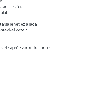
kat.
s kincsesláda
álat.
rsa lehet ez a láda .
estékkel kezelt.
 vele apró, számodra fontos