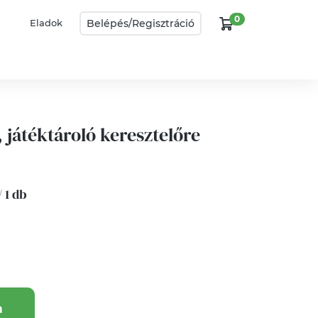
0
Belépés/
Regisztráció
Eladok
 játéktároló keresztelőre
/ 1 db
a