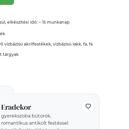
ül, elkészítési idő: ~ 15 munkanap
mék
vő
vízbázisú akrilfestékek
,
vízbázisú lakk
,
fa
,
fa
tt tárgyak
Eradekor
gyerekszoba bútorok,
romantikus antikolt festéssel