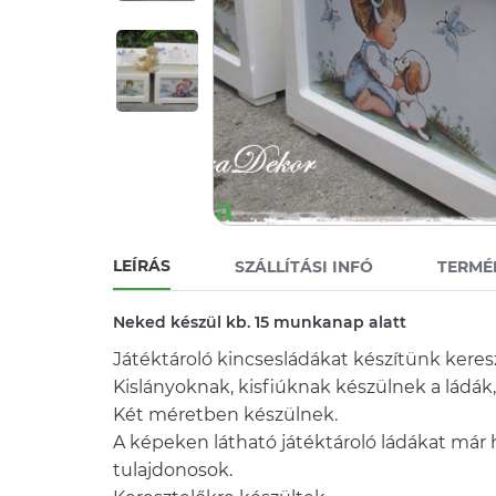
LEÍRÁS
SZÁLLÍTÁSI INFÓ
TERMÉ
Neked készül kb. 15 munkanap alatt
Játéktároló kincsesládákat készítünk keresz
Kislányoknak, kisfiúknak készülnek a ládák,
Két méretben készülnek.
A képeken látható játéktároló ládákat már h
tulajdonosok.