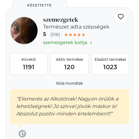
KÉSZÍTETTE
szemezgetek
Természet adta szépségek
5
(516)
›
szemezgetek boltja
Követői
Aktív termékei
Eladott termékei
1191
120
1023
Róla mondták
“Elismerés az Alkotónak! Nagyon örülök a
lehetőségnek! Jó szívvel jövök máskor is!
Abszolút pozitív minden értelemben!!!”