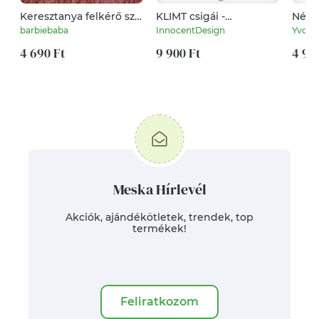
Keresztanya felkérő szív
KLIMT csigái -
Névve
rózsakvarc kulcstartó
tűzzománc nyaklánc
ásvá
barbiebaba
InnocentDesign
Yvonn
szín 
4 690 Ft
9 900 Ft
4 99
Meska Hírlevél
Akciók, ajándékötletek, trendek, top
termékek!
Feliratkozom