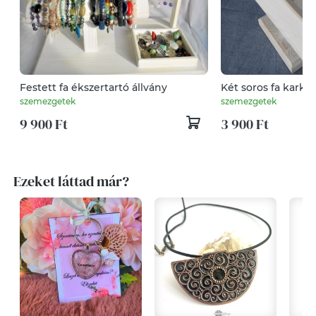
Festett fa ékszertartó állvány
Két soros fa karköt
szemezgetek
szemezgetek
9 900 Ft
3 900 Ft
Ezeket láttad már?