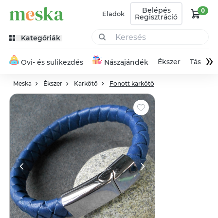
Belépés
0
Eladok
Regisztráció
Kategóriák
»
Ékszer
Táska
Ovi- és sulikezdés
Nászajándék
Meska
Ékszer
Karkötő
Fonott karkötő