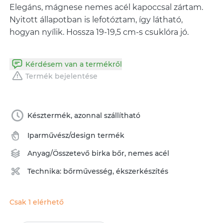
Elegáns, mágnese nemes acél kapoccsal zártam.
Nyitott állapotban is lefotóztam, így látható,
hogyan nyílik. Hossza 19-19,5 cm-s csuklóra jó.
Kérdésem van a termékről
Termék bejelentése
Késztermék, azonnal szállítható
Iparművész/design termék
Anyag/Összetevő
birka bőr
,
nemes acél
Technika:
bőrművesség
,
ékszerkészítés
Csak 1 elérhető