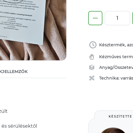
Késztermék, azo
Kézműves ter
Anyag/Összete
KJELLEMZŐK
Technika:
varrá
ült
KÉSZÍTETTE
 és sérülésektől