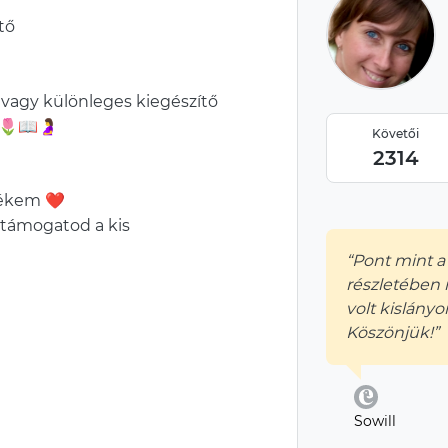
tő
vagy különleges kiegészítő
 🌷📖🤰
Követői
2314
mékem ❤️
 támogatod a kis
“Pont mint a
részletében
volt kislányo
Köszönjük!”
Sowill