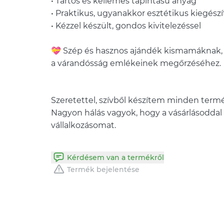
• Tartós és kellemes tapintású anyag
• Praktikus, ugyanakkor esztétikus kiegészí
• Kézzel készült, gondos kivitelezéssel
💝 Szép és hasznos ajándék kismamáknak, 
a várandósság emlékeinek megőrzéséhez.
Szeretettel, szívből készítem minden ter
Nagyon hálás vagyok, hogy a vásárlásoddal
vállalkozásomat.
Kérdésem van a termékről
Termék bejelentése