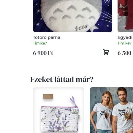
Totoro párna
Egyedi
Timike7
Timike7
6 900 Ft
6 500 
Ezeket láttad már?