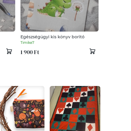
Egészségügyi kis könyv borìtó
Timike7
1 900 Ft