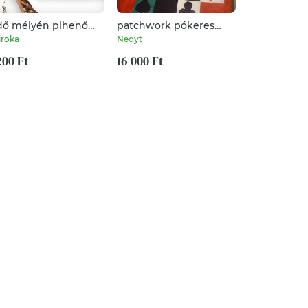
dő mélyén pihenő
patchwork pókeres
VÁSZON
ka, süni, mókus és
ágytakaró -
VENDÉGKÖN
iroka
Nedyt
EverPaper
dve prémium
LEÁRAZTAM!!
ROMANTIC - 
attartó pénztárca
200 Ft
16 000 Ft
17 990 Ft