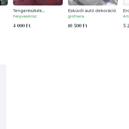
Tengerészkék
Esküvői autó dekoráció
Er
makramé fülbevaló
ró
FenyvesiKrisz
grofneria
Art
me
4 000 Ft
10 500 Ft
ir
5 