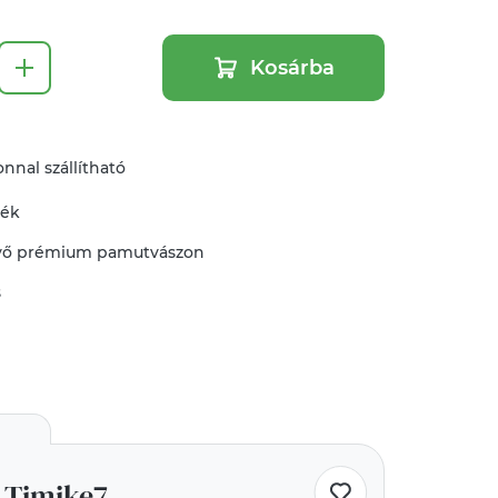
Kosárba
nnal szállítható
mék
vő
prémium pamutvászon
s
Timike7