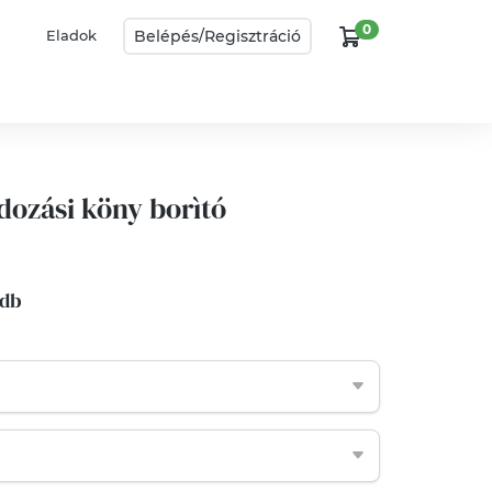
0
Belépés/
Regisztráció
Eladok
ozási köny borìtó
 db