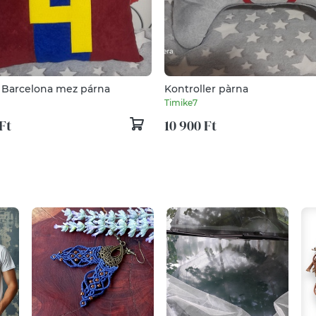
 Barcelona mez párna
Kontroller pàrna
Timike7
Ft
10 900 Ft