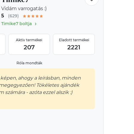
Vidám varrogatás :)
5
(629)
›
Timike7 boltja
Aktív termékei
Eladott termékei
207
2221
Róla mondták
 képen, ahogy a leírásban, minden
 megegyezően! Tökéletes ajándék
m számára - azóta ezzel alszik :)