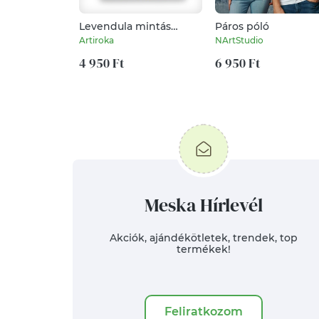
Levendula mintás
Páros póló
nagyméretű neszesszer
Artiroka
NArtStudio
4 950 Ft
6 950 Ft
Meska Hírlevél
Akciók, ajándékötletek, trendek, top
termékek!
Feliratkozom