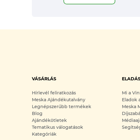
VÁSÁRLÁS
ELADÁ
Hírlevél feliratkozás
Mi a Vi
Meska Ajándékutalvány
Eladok 
Legnépszerűbb termékek
Meska M
Blog
Díjszab
Ajándékötletek
Médiaaj
Tematikus válogatások
Segítsé
Kategóriák