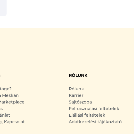
S
RÓLUNK
ntage?
Rólunk
a Meskán
Karrier
arketplace
Sajtószoba
ás
Felhasználási feltételek
ánlat
Elállási feltételek
g, Kapcsolat
Adatkezelési tájékoztató