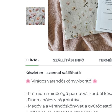
LEÍRÁS
SZÁLLÍTÁSI INFÓ
TERMÉ
Készleten - azonnal szállítható
🌸 Virágos várandóskönyv-borító 🌸
• Prémium minőségű pamutvászonból kész
• Finom, nőies virágmintával
• Megóvja a várandóskönyvet a gyűrődéstől