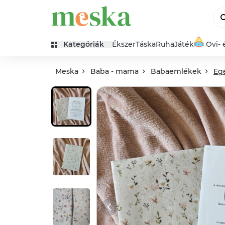
Kategóriák
Ékszer
Táska
Ruha
Játék
Ovi- 
Meska
Baba - mama
Babaemlékek
Eg