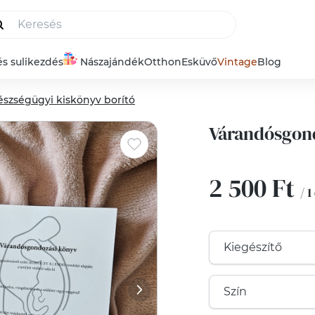
és sulikezdés
Nászajándék
Otthon
Esküvő
Vintage
Blog
észségügyi kiskönyv borító
Várandósgond
2 500 Ft
/ 1