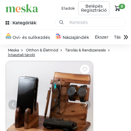
Belépés
0
Eladok
Regisztráció
Kategóriák
»
Ékszer
Táska
Ovi- és sulikezdés
Nászajándék
Meska
Otthon & Életmód
Tárolás & Rendszerezés
Íróasztali tároló