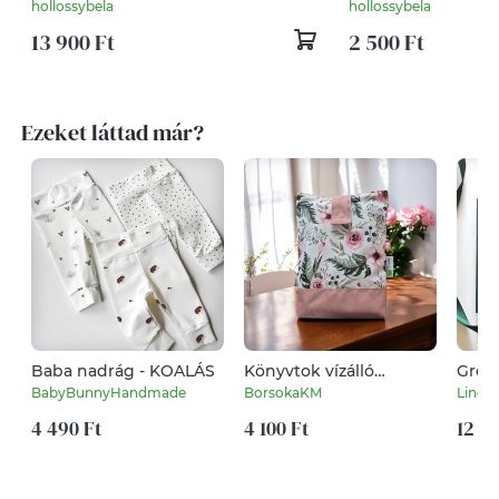
asztali rendező
hollossybela
hollossybela
13 900 Ft
2 500 Ft
Ezeket láttad már?
Baba nadrág - KOALÁS
Könyvtok vízálló
Gree
poliészterből - kerti
Emlé
BabyBunnyHandmade
BorsokaKM
Linda
virágok - rózsaszín alsó
Vend
4 490 Ft
résszel
4 100 Ft
Eskü
12 5
zöld 
fenyő