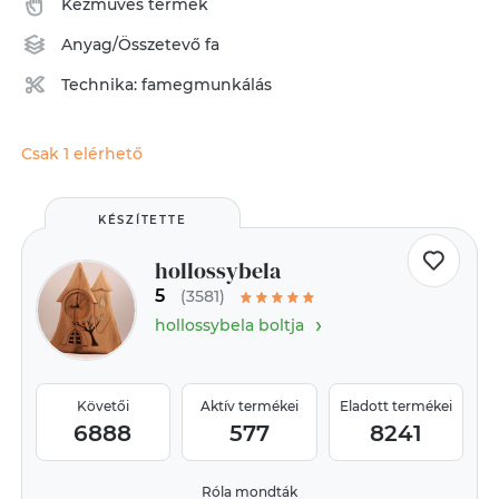
Kézműves termék
Anyag/Összetevő
fa
Technika:
famegmunkálás
Csak 1 elérhető
KÉSZÍTETTE
hollossybela
5
(3581)
›
hollossybela boltja
Követői
Aktív termékei
Eladott termékei
6888
577
8241
Róla mondták