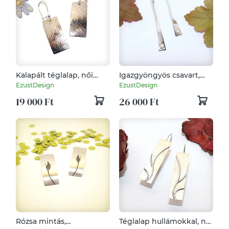
Kalapált téglalap, női
Igazgyöngyös csavart,
ezüst fülbevaló pár
női ezüst fülbevaló pár
EzustDesign
EzustDesign
(EF.076)
(EF.077)
19 000 Ft
26 000 Ft
Rózsa mintás,
Téglalap hullámokkal, női