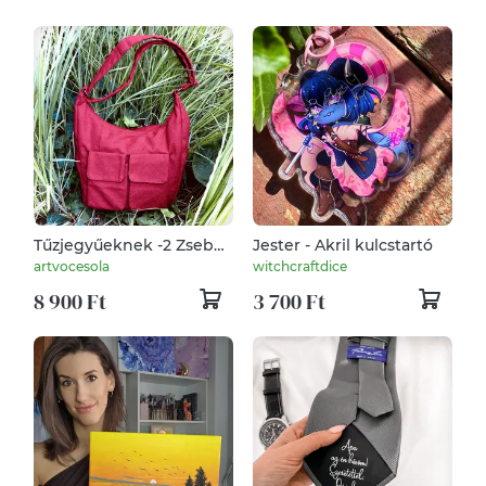
Tűzjegyűeknek -2 Zsebes
Jester - Akril kulcstartó
Táska
artvocesola
witchcraftdice
8 900 Ft
3 700 Ft