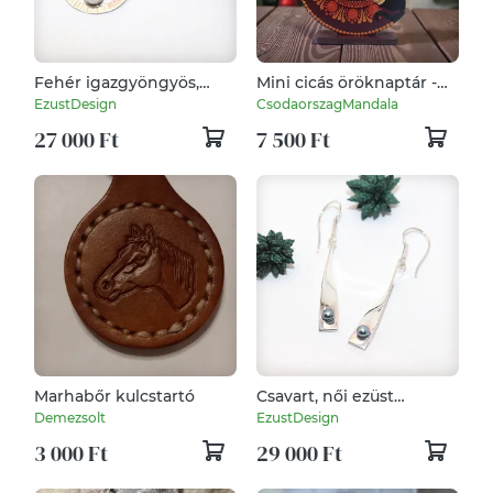
Fehér igazgyöngyös,
Mini cicás öröknaptár -
kalapált kör, női ezüst
padlizsán-vörösarany
EzustDesign
CsodaorszagMandala
fülbevaló pár (EF.150)
27 000 Ft
7 500 Ft
Marhabőr kulcstartó
Csavart, női ezüst
fülbevaló pár (EF.157)
Demezsolt
EzustDesign
3 000 Ft
29 000 Ft