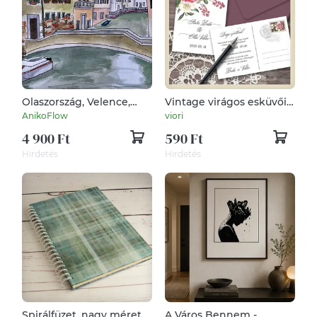
Olaszország, Velence,
Vintage virágos esküvői
utcarészlet hidakkal,
meghívó
AnikoFlow
viori
csónakkal
4 900 Ft
590 Ft
Hirdetés
Hirdetés
Spirálfüzet, nagy méretű
A Város Bennem -