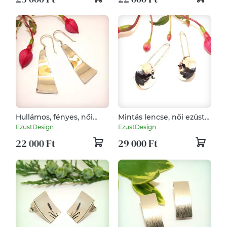
Hullámos, fényes, női
Mintás lencse, női ezüst
ezüst fülbevaló pár
fülbevaló pár (EF.080)
EzustDesign
EzustDesign
(EF.079)
22 000 Ft
29 000 Ft