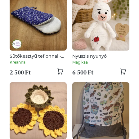
Sütőkesztyű teflonnal -
Nyuszis nyunyó
kékfestő
Kreanna
Magikaa
2 500 Ft
6 500 Ft