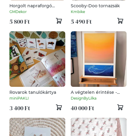
Horgolt napraforgó
Scooby-Doo tornazsák
alátét szett tárolókosárral
GMDekor
Kmbike
5 800 Ft
5 490 Ft
Rovarok tanulókártya
A végtelen érintése -
eredeti strukturált
miniPAKLI
DesignByLilka
akrilfestmény vásznon
3 400 Ft
40 000 Ft