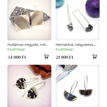
Hullámos négyzet, női
Hematitos, négyzetes,
ezüst fülbevaló pár
női ezüst fülbevaló pár
EzustDesign
EzustDesign
(EF.020)
(EF.152)
34 000 Ft
21 000 Ft