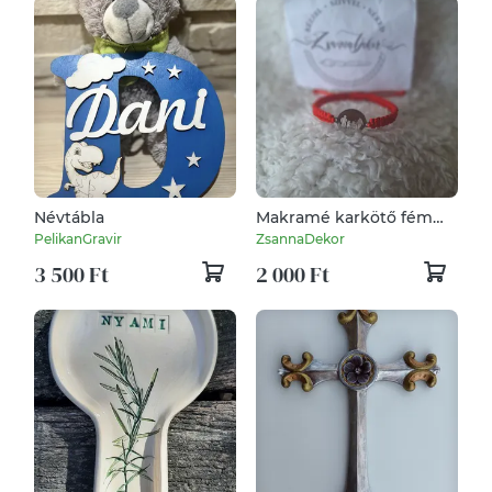
Névtábla
Makramé karkötő fém
dísszel
PelikanGravir
ZsannaDekor
3 500 Ft
2 000 Ft