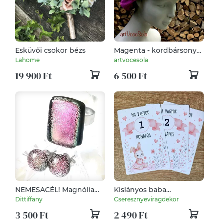
Esküvői csokor bézs
Magenta - kordbársony
Sapka
Lahome
artvocesola
19 900 Ft
6 500 Ft
NEMESACÉL! Magnólia
Kislányos baba
gyűrű és fülbevaló.
hónapkártya szett – 1–12
Dittiffany
Cseresznyeviragdekor
hónap 10×15 cm
3 500 Ft
2 490 Ft