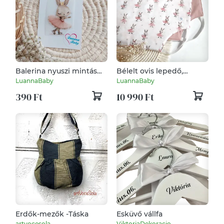
Balerina nyuszi mintás
Bélelt ovis lepedő,
egyedi ovis jel, ruhára
óvodai fektető, derékalj,
LuannaBaby
LuannaBaby
vasalható matrica,
korcsolyázó balerina
390 Ft
10 990 Ft
LuannaBaby
nyuszi, LuannaBaby
Erdők-mezők -Táska
Esküvő vállfa
artvocesola
ViktoriaDekoracio