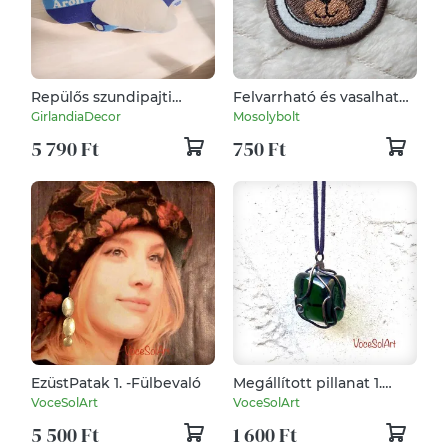
Repülős szundipajti
Felvarrható és vasalható
(járműves formapárna,
ovis jel, macifej, mackó
GirlandiaDecor
Mosolybolt
egyedi párna) kérhető
5 790 Ft
750 Ft
névvel is
EzüstPatak 1. -Fülbevaló
Megállított pillanat 1.
-üveg Nyaklánc
VoceSolArt
VoceSolArt
5 500 Ft
1 600 Ft