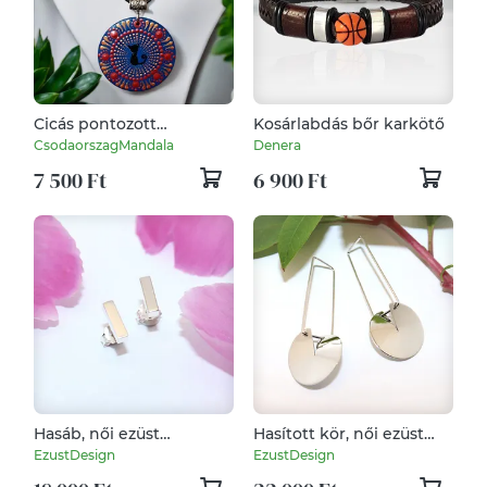
Cicás pontozott
Kosárlabdás bőr karkötő
mandalás ékszerszett -
CsodaorszagMandala
Denera
kék-arany
7 500 Ft
6 900 Ft
Hasáb, női ezüst
Hasított kör, női ezüst
fülbevaló pár (EF.166)
fülbevaló pár (EF.134)
EzustDesign
EzustDesign