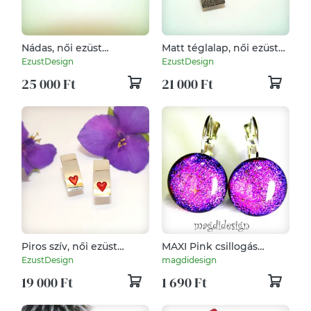
Nádas, női ezüst
Matt téglalap, női ezüst
fülbevaló pár (EF.039)
fülbevaló pár (EF.078)
EzustDesign
EzustDesign
25 000 Ft
21 000 Ft
Piros szív, női ezüst
MAXI Pink csillogás
fülbevaló pár (EF.099)
üvegékszer kapcsos
EzustDesign
magdidesign
fülbevaló
19 000 Ft
1 690 Ft