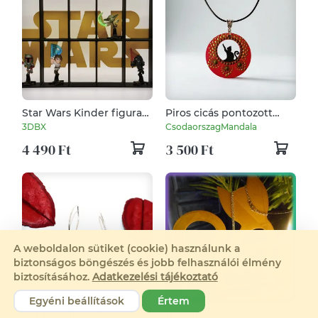
Star Wars Kinder figura
Piros cicás pontozott
tartó
mandalás nyaklánc
3DBX
CsodaorszagMandala
4 490 Ft
3 500 Ft
A weboldalon sütiket (cookie) használunk a
biztonságos böngészés és jobb felhasználói élmény
biztosításához.
Adatkezelési tájékoztató
Egyéni beállítások
Értem
Kör hegyikristállyal, női
11 színben Fülbevaló,