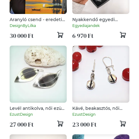
Aranyló csend - eredeti
Nyakkendő egyedi
akrilfestmény vásznon
felirattal
DesignByLilka
Egyediajandek
30 000 Ft
6 970 Ft
Levél antikolva, női ezüst
Kávé, beakasztós, női
fülbevaló pár (EF.008)
ezüst fülbevaló pár
EzustDesign
EzustDesign
(EF.113)
27 000 Ft
23 000 Ft