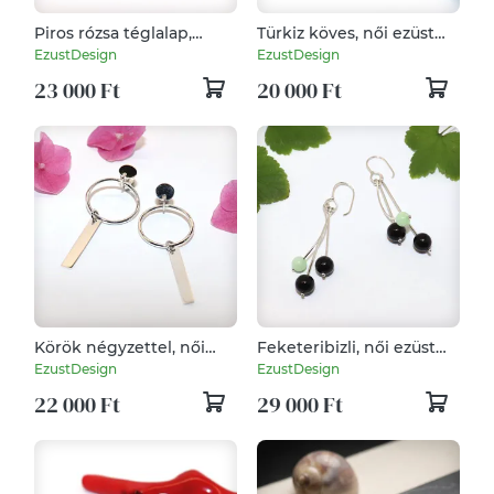
Piros rózsa téglalap,
Türkiz köves, női ezüst
beakasztós, női ezüst
fülbevaló pár (EF.116)
EzustDesign
EzustDesign
fülbevaló pár (EF.105)
23 000 Ft
20 000 Ft
Körök négyzettel, női
Feketeribizli, női ezüst
ezüst fülbevaló pár
fülbevaló pár (EF.121)
EzustDesign
EzustDesign
(EF.117)
22 000 Ft
29 000 Ft