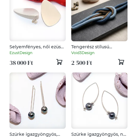
Selyemfényes, női ezüst
Tengerész stílusú
fülbevaló pár (EF.158)
csomózott karkötő –
EzustDesign
Void3Design
Kék-barna harmónia
38 000 Ft
2 500 Ft
Szürke igazgyöngyös,
Szürke igazgyöngyös, női