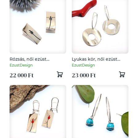
Rózsás, női ezüst
Lyukas kör, női ezüst
fülbevaló pár (EF.096)
fülbevaló pár (EF.100)
EzustDesign
EzustDesign
22 000 Ft
23 000 Ft