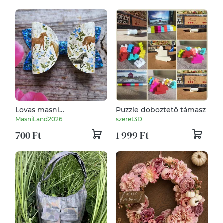
Lovas masni
Puzzle doboztető támasz
krokodilcsaton
MasniLand2026
szeret3D
700 Ft
1 999 Ft