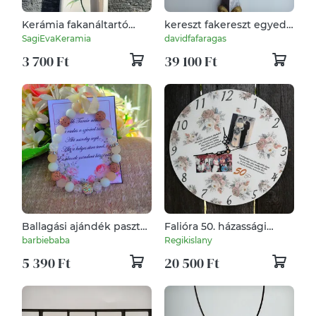
Kerámia fakanáltartó
kereszt fakereszt egyedi
feliratos
kereszt kereszténydísz
SagiEvaKeramia
davidfafaragas
falikereszt korpusz fali
3 700 Ft
39 100 Ft
feszület festett
krisztuskereszt
rózsakereszt
Ballagási ajándék pasztel
Falióra 50. házassági
karkötő
évfordulóra, egyedi
barbiebaba
Regikislany
fotóval, felirattal:-)
5 390 Ft
20 500 Ft