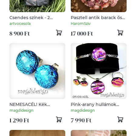
Csendes színek - 2
Pasztell antik barack őszi
Zsebes Táska
ajtódísz
artvocesola
HaromSziv
8 900 Ft
17 000 Ft
NEMESACÉL! Kék
Pink-arany hullámok
szikrázás üvegékszer
üvegékszer szett,
magdidesign
magdidesign
pötty fülbevaló
nyaklánc, karkötő, gyűrű,
1 290 Ft
7 990 Ft
fülbevaló