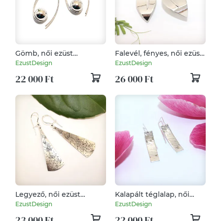
Gömb, női ezüst
Falevél, fényes, női ezüst
fülbevaló pár (EF.063)
fülbevaló pár (EF.035)
EzustDesign
EzustDesign
22 000 Ft
26 000 Ft
Legyező, női ezüst
Kalapált téglalap, női
fülbevaló pár (EF.050)
ezüst fülbevaló pár
EzustDesign
EzustDesign
(EF.092)
23 000 Ft
22 000 Ft