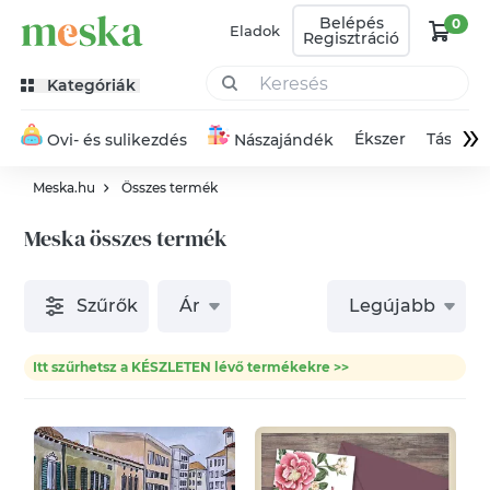
Belépés
0
Eladok
Regisztráció
Kategóriák
»
Ékszer
Táska
Ovi- és sulikezdés
Nászajándék
Meska.hu
Összes termék
Meska összes termék
Szűrők
Ár
Legújabb
Itt szűrhetsz a KÉSZLETEN lévő termékekre >>