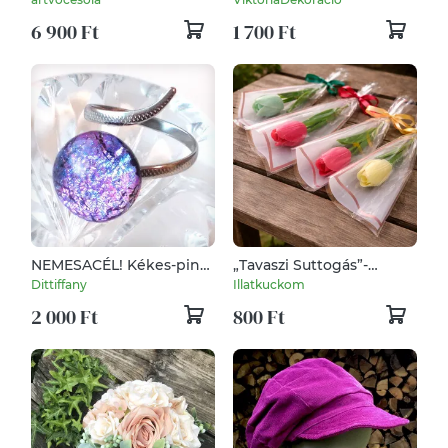
6 900 Ft
1 700 Ft
NEMESACÉL! Kékes-pink
„Tavaszi Suttogás”-
kígyó gyűrű.
illatviasz
Dittiffany
Illatkuckom
2 000 Ft
800 Ft