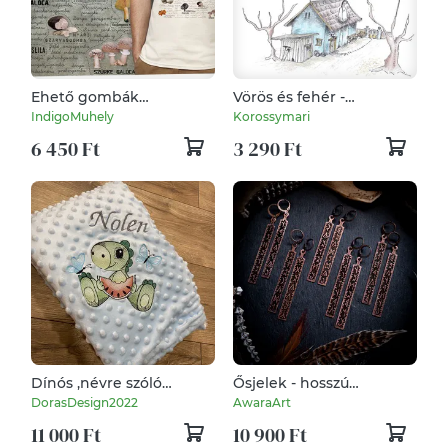
Ehető gombák
Vörös és fehér -
Magyarországon
mesekönyv
IndigoMuhely
Korossymari
6 450 Ft
3 290 Ft
Dínós ,névre szóló
Ősjelek - hosszú
babatakaró
Rovásírásos réz ötvözet
DorasDesign2022
AwaraArt
fülbevalók
11 000 Ft
10 900 Ft