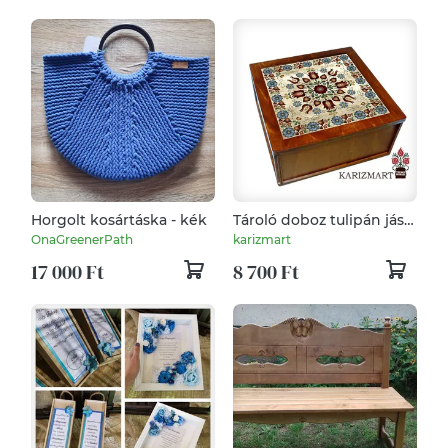
Horgolt kosártáska - kék
Tároló doboz tulipán jász
motívummal #TD04-22
OnaGreenerPath
karizmart
17 000 Ft
8 700 Ft