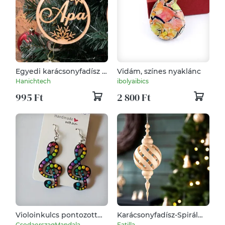
Egyedi karácsonyfadísz –
Vidám, színes nyaklánc
névre szóló fa dísz
Hanichtech
ibolyaibics
családtagoknak
995 Ft
2 800 Ft
Violoinkulcs pontozott
Karácsonyfadísz-Spirál
fülbevaló
gömb – natúr
CsodaorszagMandala
Fatilla