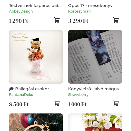
Testvérnek kaparós baba
Opus 17 - mesekönyv
érkezését bejelentő
AbbeyDesign
Korossymari
kártya (fiúnak)
1 290 Ft
3 290 Ft
🎓 Ballagási csokor
Könyvjelző - alvó mágus
macival – romantikus,
lány
FantaziaDekor
Stravvberry
kézzel készített ajándék
8 500 Ft
1 000 Ft
🎓