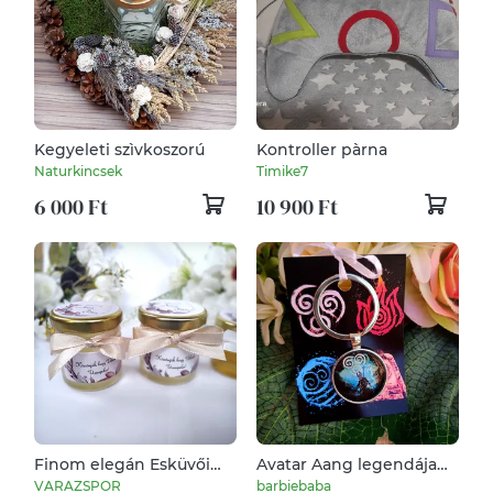
Kegyeleti szìvkoszorú
Kontroller pàrna
Naturkincsek
Timike7
6 000 Ft
10 900 Ft
Finom elegán Esküvői
Avatar Aang legendája
mézes köszönet ajándék,
levegő kulcstartó
VARAZSPOR
barbiebaba