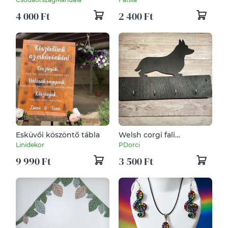
4 000 Ft
2 400 Ft
Esküvői köszöntő tábla
Welsh corgi fali
kulcstartó, 4 db
Linidekor
PDorci
akasztóval - névre szóló
9 990 Ft
3 500 Ft
felirattal is kérhető!