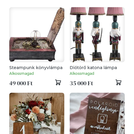
Steampunk könyvlámpa
Diótörő katona lámpa
Alkossmagad
Alkossmagad
49 000 Ft
35 000 Ft