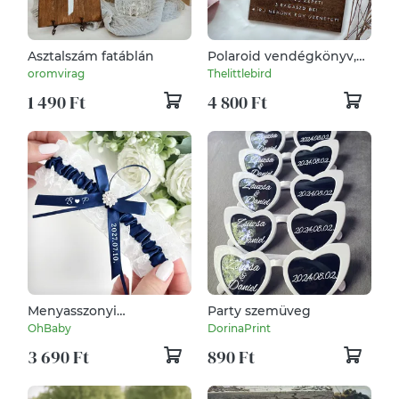
Asztalszám fatáblán
Polaroid vendégkönyv,
esküvői fotósarok tábla
oromvirag
Thelittlebird
1 490 Ft
4 800 Ft
Menyasszonyi
Party szemüveg
harisnyakötő – „valami
OhBaby
DorinaPrint
kék” esküvői
3 690 Ft
890 Ft
combcsipke egyedi
felirattal