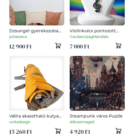
Dzsungel gyerekszoba
Violinkulcs pontozott
levélfüzér, girland,
mandalás ékszerszett
juhaszeva
CsodaorszagMandala
zászlógirland, zöld
12 900 Ft
7 000 Ft
levelek gyerekszoba fali
dekoráció
Vállra akasztható kutya
Steampunk város Puzzle
pokróc (M méret)
unitadesign
Alkossmagad
(napsárga-szürke)
15 260 Ft
4 920 Ft