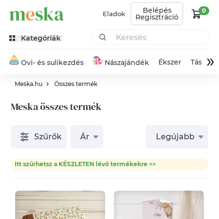
Belépés
0
Eladok
Regisztráció
Kategóriák
»
Ékszer
Táska
Ovi- és sulikezdés
Nászajándék
Meska.hu
Összes termék
Meska összes termék
Szűrők
Ár
Legújabb
Itt szűrhetsz a KÉSZLETEN lévő termékekre >>