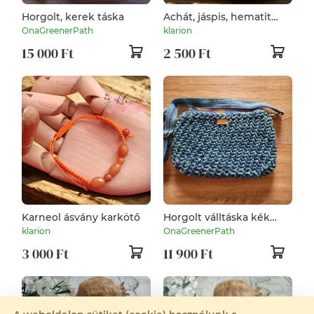
Horgolt, kerek táska
Achát, jáspis, hematit
kabbala karkötő
OnaGreenerPath
klarion
15 000 Ft
2 500 Ft
Karneol ásvány karkötő
Horgolt válltáska kék
színben
klarion
OnaGreenerPath
3 000 Ft
11 900 Ft