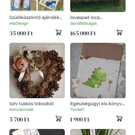
Szülőköszöntő ajándék
lovaspad loca
szett
lovasfaragás
MiaDesign
davidfafaragas
lovasajándék lovasbútor
35 000 Ft
165 000 Ft
pad fapad
Szív tüskös tobozból
Egészségügyi kis könyv
borìtó
Naturkincsek
Timike7
5 700 Ft
1 900 Ft