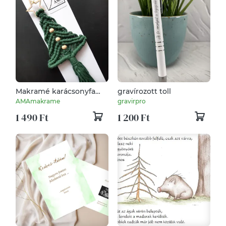
Makramé karácsonyfa
gravírozott toll
csillaggal
AMAmakrame
gravirpro
1 490 Ft
1 200 Ft