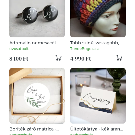
Adrenalin nemesacél
Több színű, vastagabb,
mandzsetta gombok
gyapjú sapka, 52-56 cm
ovcsatbolt
TundeBogozasai
8 100 Ft
4 990 Ft
Boríték záró matrica -
Ültetőkártya - kék arany
Esküvői meghívóhoz _
akvarelles 06 -
andreacintia
andreacintia