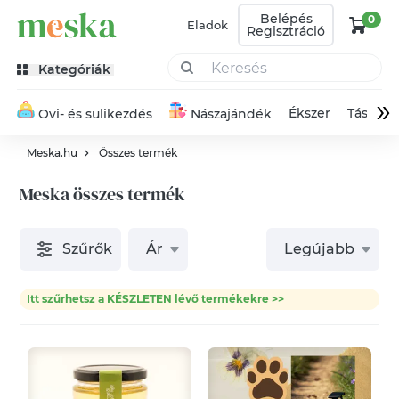
Belépés
0
Eladok
Regisztráció
Kategóriák
»
Ékszer
Táska
Ovi- és sulikezdés
Nászajándék
Meska.hu
Összes termék
Meska összes termék
Szűrők
Ár
Legújabb
Itt szűrhetsz a KÉSZLETEN lévő termékekre >>