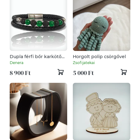
Dupla férfi bőr karkötő
Horgolt polip csörgővel
zöld-fekete ásvánnyal
Denera
Zsofijatekai
8 900 Ft
5 000 Ft