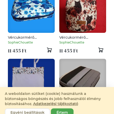
Vércukormérő
Vércukormérő
cukormérő diab diabetes
cukormérő diab diabetes
SophieChouette
SophieChouette
és pen tartó tok
és pen tartó tok
11 455 Ft
11 455 Ft
vízlepergető anyagból
A weboldalon sütiket (cookie) használunk a
biztonságos böngészés és jobb felhasználói élmény
biztosításához.
Adatkezelési tájékoztató
Egyszerű vászon táska,
Vércukormérő
Egyéni beállítások
Értem