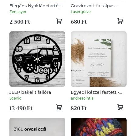
Elegáns Nyaklánctartó,
Gravírozott fa talpas
Ékszertartó – Ívelt Dizájn,
köszönőajándék és
ZenLayer
Lasergravir
3D Nyomtatott
dekoráció egyben
2 500 Ft
680 Ft
Ékszertartó Láncoknak,
Minimalista Ékszertároló
JEEP bakelit falióra
Egyedi kézzel festett -
Esküvői meghívó -
Scenic
andreacintia
egylapos - "04"
13 490 Ft
820 Ft