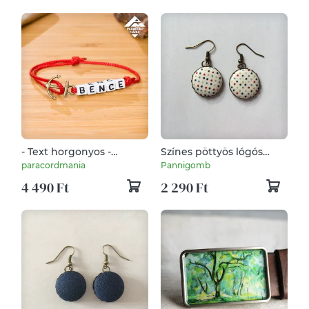
- Text horgonyos -
Színes pöttyös lógós
egyedi betűs állítható
fülbevaló
paracordmania
Pannigomb
méretű paracord karkötő
4 490 Ft
2 290 Ft