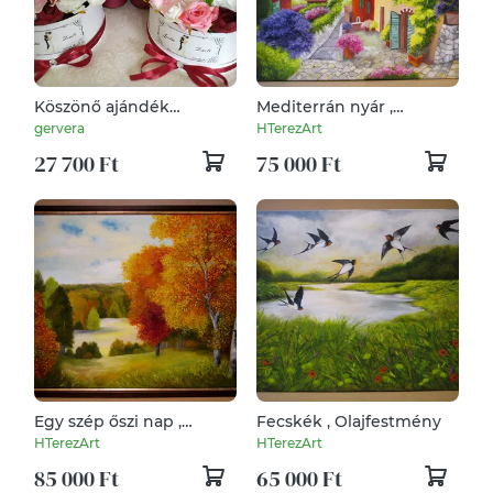
Köszönő ajándék
Mediterrán nyár ,
esküvőre, garnitúra
Olajfestmény
gervera
HTerezArt
27 700 Ft
75 000 Ft
Egy szép őszi nap ,
Fecskék , Olajfestmény
Olajfestmény keretben
HTerezArt
HTerezArt
85 000 Ft
65 000 Ft