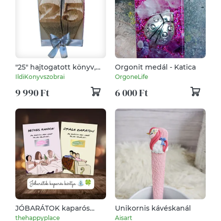
"25" hajtogatott könyv,
Orgonit medál - Katica
könyvszobor évfordulóra
IldiKonyvszobrai
OrgoneLife
- Rendelésre
9 990 Ft
6 000 Ft
JÓBARÁTOK kaparós
Unikornis kávéskanál
kártya 4. / Lánybúcsú,
thehappyplace
Aisart