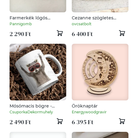
Farmerkék lógós
Cezanne szögletes
fülbevaló
övcsat
Pannigomb
ovcsatbolt
2 290 Ft
6 400 Ft
Mósómacis bögre -
Öröknaptár
szemüveges
CsuporkaDekormuhely
Energywoodgravir
2 490 Ft
6 395 Ft