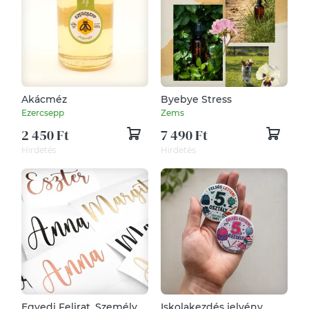
Akácméz
Byebye Stress
Ezercsepp
Zems
2 450 Ft
7 490 Ft
Hirdetés
Hirdetés
Egyedi Felirat, Személyre
Iskolakezdés jelvény,