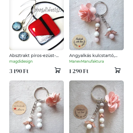
Absztrakt piros-ezüst-
Angyalkás kulcstartó,
fekete üvegékszer szett
Achát - Hematit - Ónix
magdidesign
ManevManufaktura
nyaklánc, lógós fülbevaló
ásványszállal
3 190 Ft
1 290 Ft