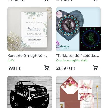
Keresztelő meghívó -
"Türkiz tündér" sötétben
zöld leveles - ajándék
világító pontozott
ILAV
CsodaorszagMandala
borítékkal
mandala
590 Ft
26 500 Ft