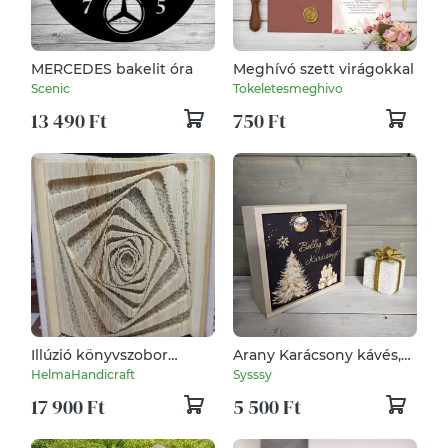
MERCEDES bakelit óra
Meghívó szett virágokkal
Scenic
Tokeletesmeghivo
13 490 Ft
750 Ft
Illúzió könyvszobor
Arany Karácsony kávés,
Vasarely alapján,
teás, édességes ajándék
HelmaHandicraft
Sysssy
bármilyen alkalomra
díszdoboz karácsonyra
17 900 Ft
5 500 Ft