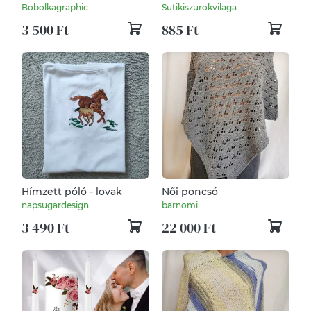
(légyölő galóca)
süthető gyurma kiszúrók
Bobolkagraphic
Sutikiszurokvilaga
grafikával
- polymerclay, kiszúró,
3 500 Ft
885 Ft
kellék
Hímzett póló - lovak
Női poncsó
napsugardesign
barnomi
3 490 Ft
22 000 Ft