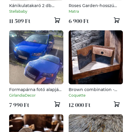
Kánikulatakaró 2 db
Roses Garden-hosszú
Szürke
nyaklánc valódi bőrrel
Stellababy
Matra
11 509 Ft
6 900 Ft
Formapárna fotó alapján
Brown combination -
- saját fénykép alapján
valódi bőr tárca
GirlandiaDecor
Coquette
7 990 Ft
12 000 Ft