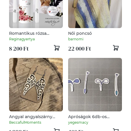
Romantikus rózsa
Női poncsó
esküvői gyertya
Reginagyertya
barnomi
8 200 Ft
22 000 Ft
Angyal angyalszárny
Apróságok 6db-os
karácsony karácsonyi
matricacsomag
BeccafulMoments
yegesmacy
fülbevaló besugós pötty