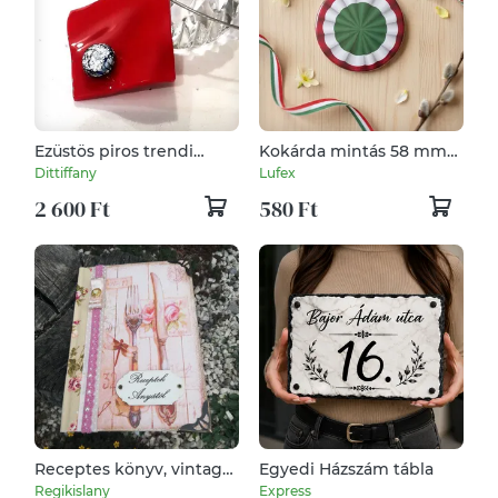
Ezüstös piros trendi
Kokárda mintás 58 mm-
nyaklánc, ajándék
es kitűző
Dittiffany
Lufex
névnapra, születésnapra.
2 600 Ft
580 Ft
Receptes könyv, vintage
Egyedi Házszám tábla
stílusban. :-)
Regikislany
Express