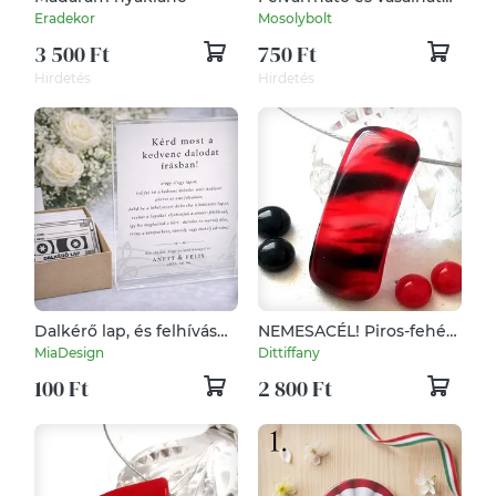
ovis jel, körte
Eradekor
Mosolybolt
3 500 Ft
750 Ft
Hirdetés
Hirdetés
Dalkérő lap, és felhívás
NEMESACÉL! Piros-fehér
esküvőre
nyaklánc és két pár
MiaDesign
Dittiffany
fülbevaló.
100 Ft
2 800 Ft