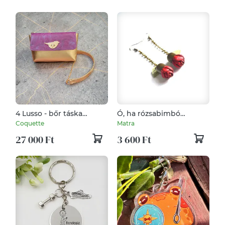
4 Lusso - bőr táska
Ó, ha rózsabimbó
választó
lehetnék!-valódi bőr
Coquette
Matra
fülbevaló
27 000 Ft
3 600 Ft