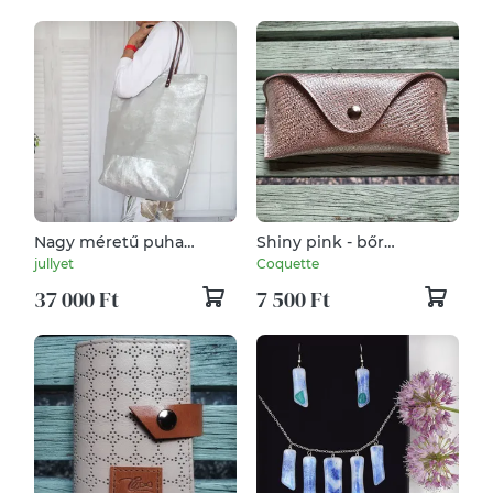
Nagy méretű puha
Shiny pink - bőr
marhabőrbőr válltáska
szemüveg tok
jullyet
Coquette
37 000 Ft
7 500 Ft