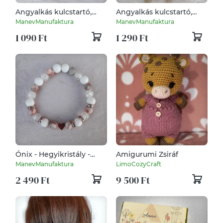
Angyalkás kulcstartó,
Angyalkás kulcstartó,
Hegyikristály - Ónix
Hematit - Jáspis - Ónix
ManevManufaktura
ManevManufaktura
ásványszállal
ásványszállal
1 090 Ft
1 290 Ft
Ónix - Hegyikristály -
Amigurumi Zsiráf
Jáspis ásványkarkötő
ManevManufaktura
LimoCozyCraft
rose gold szívvel
2 490 Ft
9 500 Ft