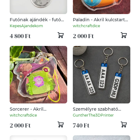
Futónak ajándék - futó
Paladin - Akril kulcstartó
kulcstartó grafikával,
- charm
KepesAjandekom
witchcraftdice
egyedi névvel, felirattal
4 800 Ft
2 000 Ft
Sorcerer - Akril
Személyre szabható
kulcstartó - charm
rendszám kulcstartó
witchcraftdice
GuntherThe3DPrinter
2 000 Ft
740 Ft