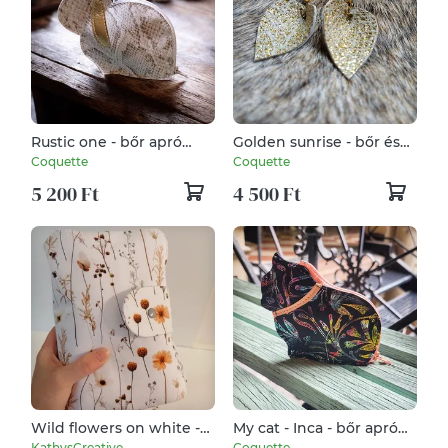
Rustic one - bőr apró
Golden sunrise - bőr és
tartó
nemesacél fülbevaló
Coquette
Coquette
5 200 Ft
4 500 Ft
Wild flowers on white -
My cat - Inca - bőr apró
Pelenkázó neszesszer,
tartó
KathysCreative
Coquette