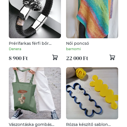
Prérifarkas férfi bőr
Női poncsó
karkötő
Denera
barnomi
8 900 Ft
22 000 Ft
Vászontáska gombás
Rózsa készítő sablon