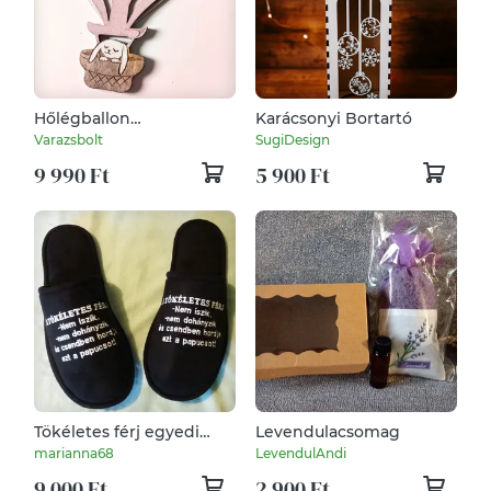
Hőlégballon
Karácsonyi Bortartó
gyerekszoba dekor,
Varazsbolt
SugiDesign
Neves dekoráció
9 990 Ft
5 900 Ft
Tökéletes férj egyedi
Levendulacsomag
hímzett szobapapucs
marianna68
LevendulAndi
9 000 Ft
2 900 Ft