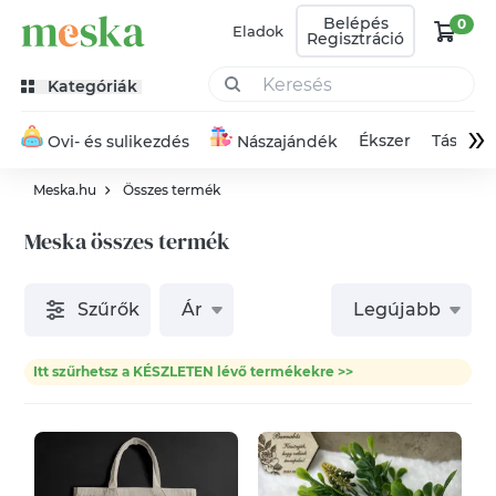
Belépés
0
Eladok
Regisztráció
Kategóriák
»
Ékszer
Táska
Ovi- és sulikezdés
Nászajándék
Meska.hu
Összes termék
Meska összes termék
Szűrők
Ár
Legújabb
Itt szűrhetsz a KÉSZLETEN lévő termékekre >>