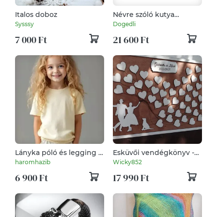
Italos doboz
Névre szóló kutya
nyakörv és póráz szett,
Sysssy
Dogedli
színes vízálló BioThane
7 000 Ft
21 600 Ft
hevederből,
rozsdamentes acél vagy
réz kapocs
Lányka póló és legging -
Esküvői vendégkönyv -
szettben is -több
néptáncos
haromhazib
Wicky852
méretben
6 900 Ft
17 990 Ft