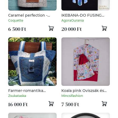
Caramel perfection -
IKEBANA-DO FUSING
bankkártya tartó
ÜVEGÉKSZER NO. 24
Coquette
AgoraOurania
6 500 Ft
20 000 Ft
Farmer-romantika
Koala pink Oviszsák és
(válltáska)
tornazsák szett
Zsukataska
Mincsifashion
16 000 Ft
7 500 Ft