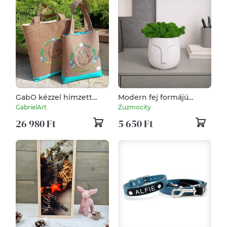
GabO kézzel hímzett
Modern fej formájú
táska szett, Kék cicás
kaspódísz izlandi
GabrielArt
Zuzmocity
zuzmóval
26 980 Ft
5 650 Ft