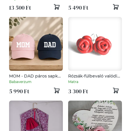
13 500 Ft
5 490 Ft
MOM - DAD páros sapka
Rózsák-fülbevaló valódi
- Egyedi felirattal
bőrből
Babaverzum
Matra
5 990 Ft
3 300 Ft