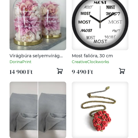
Virágbúra selyemvirág
Most falióra, 30 cm
díszítéssel
DorinaPrint
CreativeClockworks
14 900 Ft
9 490 Ft