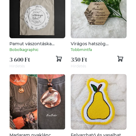
Pamut vászontáska
Virágos hatszög
"seteményes tálca"
köszönetajándék l!
Bobolkagraphic
Tobbmintfa
grafikával
Hűtőmágnesként is
3 600 Ft
350 Ft
rendelhető!
Hirdetés
Hirdetés
Madaram nyaklánc
Felvarrható és vasalható