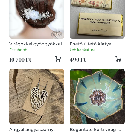
Virágokkal gyöngyökkel
Ehető ültető kártya,
egyben esküvői köszönő
Esztihobbi
kehikarikatura
ajándék, 2in1
10 700 Ft
490 Ft
Angyal angyalszárny
Bogáritató kerti virág -