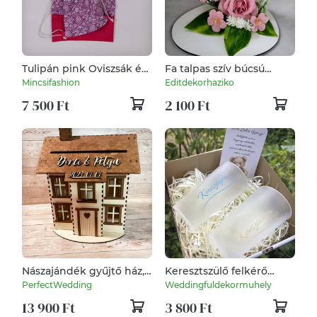
Tulipán pink Oviszsák és
Fa talpas szív búcsú
tornazsák szett
ajándék óvónéniknek
Mincsifashion
Editdekorhaziko
(kicsi)
7 500 Ft
2 100 Ft
Nászajándék gyűjtő ház,
Keresztszülő felkérő
esküvői pénzgyűjtő ház,
szett - repohárral,
PerfectWedding
Weddingfuldekormuhely
névre szólóan, dátummal
kaparós sorsjeggyel
13 900 Ft
3 800 Ft