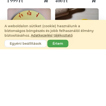
1 999 Ft
400 Ft
A weboldalon sütiket (cookie) használunk a
biztonságos böngészés és jobb felhasználói élmény
biztosításához.
Adatkezelési tájékoztató
Egyéni beállítások
Értem
Sünis falióra
Harry Potter, Dobby -
süteménykiszúró forma,
Kiokumitsu
Sutikiszurokvilaga
sütipecsét. Sütikiszúró.
6 990 Ft
1 650 Ft
Linzer, mézeskalács,
keksz kiszúró