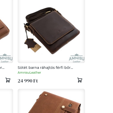
őr
Sötét barna ráhajtós férfi bőr
válltáska 710C
AmnisuLeather
24 990 Ft