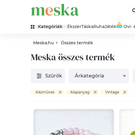
Kategóriák
Ékszer
Táska
Ruha
Játék
Ovi- 
Meska.hu
Összes termék
Meska összes termék
Szűrők
Árkategória
Kézműves
Alapanyag
Vintage