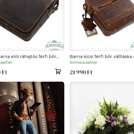
arna elöl ráhajtós férfi bőr
Barna kicsi férfi bőr válltáska
ka 5031
eather
AmnisuLeather
 Ft
21 990 Ft