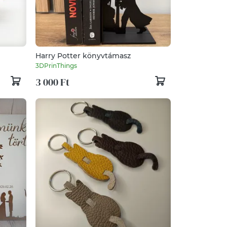
Harry Potter könyvtámasz
eti
3DPrinThings
3 000 Ft