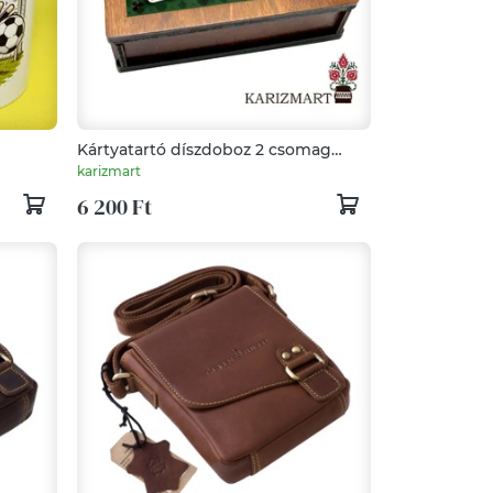
Kártyatartó díszdoboz 2 csomag
francia kártyával #KDF-03-04
karizmart
6 200 Ft