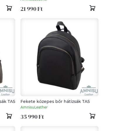
21 990 Ft
sák TA5
Fekete közepes bőr hátizsák TA5
AmnisuLeather
35 990 Ft