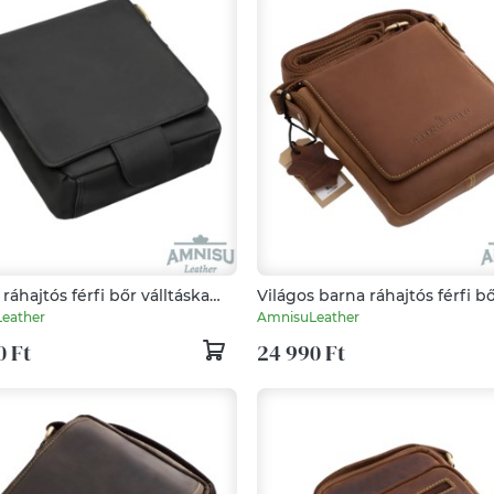
ráhajtós férfi bőr válltáska
Világos barna ráhajtós férfi b
válltáska 710B
eather
AmnisuLeather
0 Ft
24 990 Ft