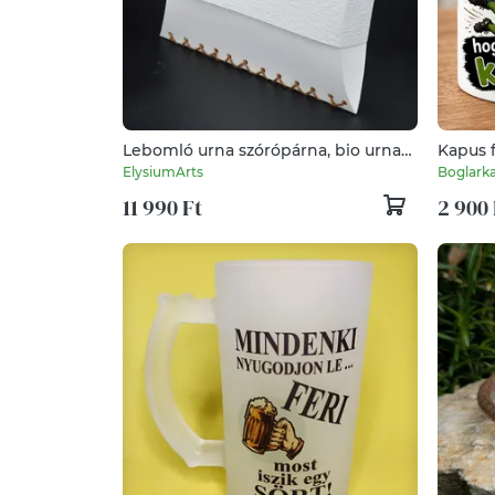
Lebomló urna szórópárna, bio urna
Kapus 
vízi szóró párna kis méret akár
ElysiumArts
Boglark
kisállat, kutya macska részére is
11 990 Ft
2 900 