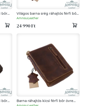
i bőr
Világos barna srég ráhajtós férfi bőr
válltáska FIR01B
AmnisuLeather
24 990 Ft
i bőr
Barna ráhajtós kicsi férfi bőr övre
 FIR02H
fűzhető táska / válltáska FIR02V
AmnisuLeather