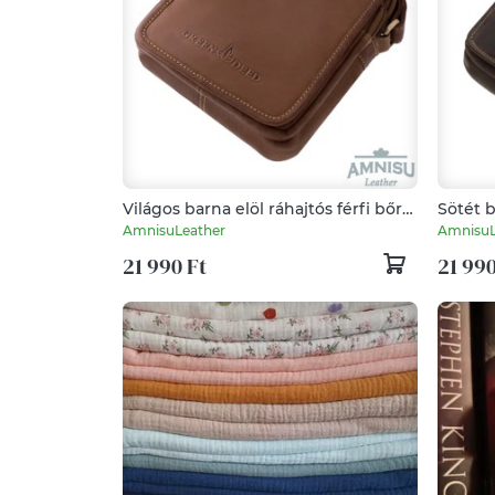
Világos barna elöl ráhajtós férfi bőr
Sötét b
válltáska 5031B
válltás
AmnisuLeather
AmnisuL
21 990 Ft
21 990