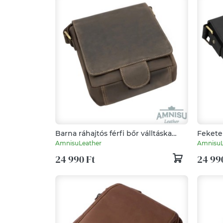
Barna ráhajtós férfi bőr válltáska
Fekete 
TA038
TA038
AmnisuLeather
AmnisuL
24 990 Ft
24 99