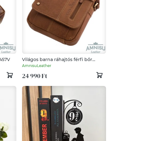
 457V
Világos barna ráhajtós férfi bőr
válltáska 297SB
AmnisuLeather
24 990 Ft