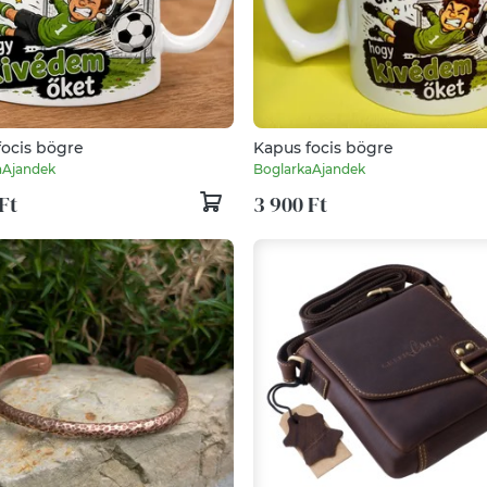
focis bögre
Kapus focis bögre
aAjandek
BoglarkaAjandek
Ft
3 900 Ft