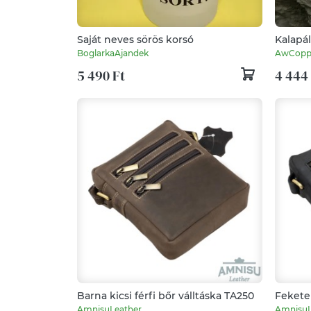
Saját neves sörös korsó
Kalapál
kézzel 
BoglarkaAjandek
AwCopp
5 490 Ft
4 444
Barna kicsi férfi bőr válltáska TA250
Fekete 
AmnisuLeather
AmnisuL