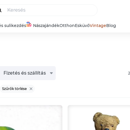
és sulikezdés
Nászajándék
Otthon
Esküvő
Vintage
Blog
Fizetés és szállítás
Szűrők törlése