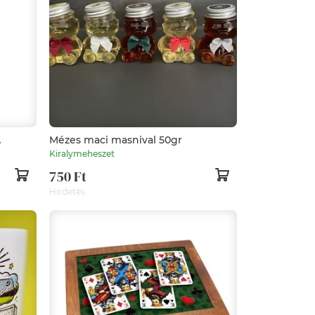
Mézes maci masnival 50gr
Kiralymeheszet
tage
750 Ft
Hirdetés