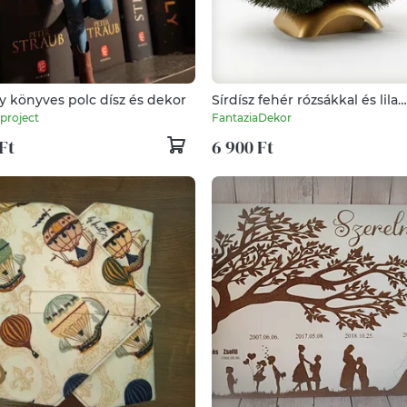
 könyves polc dísz és dekor
Sírdísz fehér rózsákkal és lila
klemátisszal – elegáns kegyel
project
FantaziaDekor
dekoráció
Ft
6 900 Ft