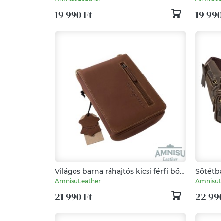
19 990 Ft
19 990
Világos barna ráhajtós kicsi férfi bőr
Sötétba
övre fűzhető táska / válltáska FIR02B
AmnisuLeather
AmnisuL
21 990 Ft
22 99