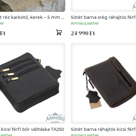
t réz karkötő, kerek – 5 mm –
Sötét barna srég ráhajtós férf
készített - vörösréz
válltáska FIR01C
er
AmnisuLeather
 Ft
24 990 Ft
kicsi férfi bőr válltáska TA250
Sötét barna ráhajtós kicsi férf
övre fűzhető táska / válltáska
eather
AmnisuLeather