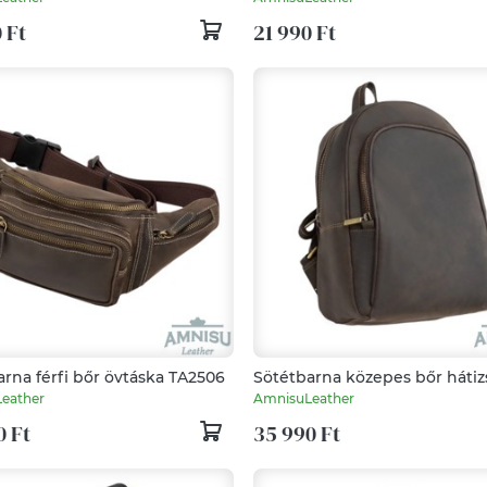
 Ft
21 990 Ft
rna férfi bőr övtáska TA2506
Sötétbarna közepes bőr hátiz
eather
AmnisuLeather
0 Ft
35 990 Ft