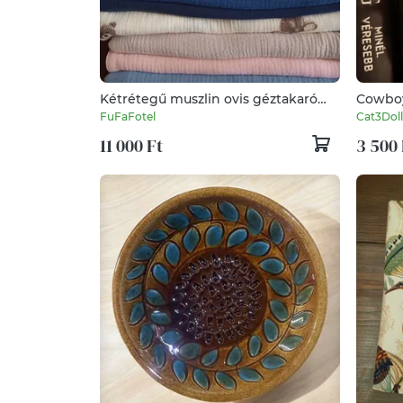
Kétrétegű muszlin ovis géztakaró
Cowboy
105x130 cm RENDELÉSRE
FuFaFotel
Cat3Doll
11 000 Ft
3 500 