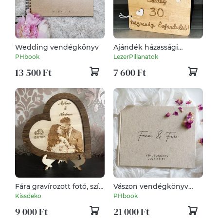
Wedding vendégkönyv
Ajándék házassági
évfordulóra
PHbook
LezerPillanatok
13 500 Ft
7 600 Ft
Fára gravírozott fotó, szív
Vászon vendégkönyv
kerettel
(cérnafűzött)
Kissdeko
PHbook
9 000 Ft
21 000 Ft