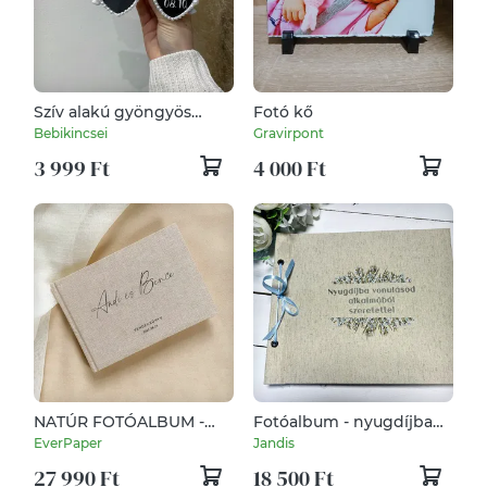
Szív alakú gyöngyös
Fotó kő
party napszemüveg
Bebikincsei
Gravirpont
3 999 Ft
4 000 Ft
NATÚR FOTÓALBUM -
Fotóalbum - nyugdíjba
SCRIPT
vonulás alkalmából
EverPaper
Jandis
27 990 Ft
18 500 Ft