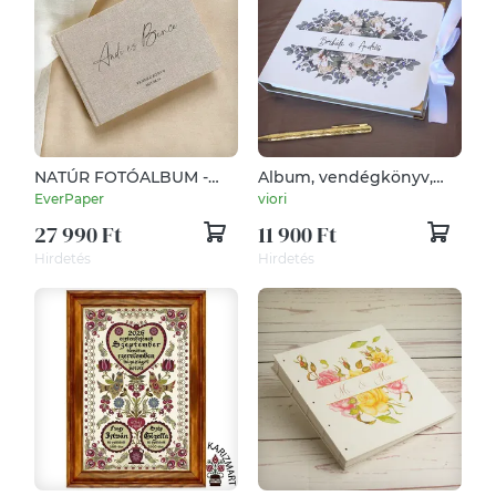
NATÚR FOTÓALBUM -
Album, vendégkönyv,
SCRIPT
emlékkönyv bézs
EverPaper
viori
virágokkal
27 990 Ft
11 900 Ft
Hirdetés
Hirdetés