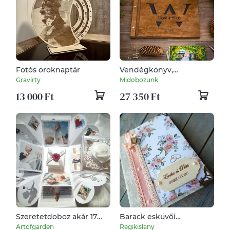
Fotós öröknaptár
Vendégkönyv,
scrapbook fa borítással,
Gravirty
Midobozunk
A4 méretben
13 000 Ft
27 350 Ft
Szeretetdoboz akár 17
Barack esküvői
fotóval
fotóalbum. :-)
Artofgarden
Regikislany