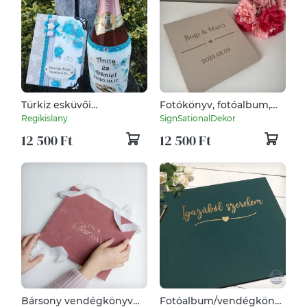
Türkiz esküvői
Fotókönyv, fotóalbum,
fotóalbum. :-)
vendégkönyv esküvőre
Regikislany
SignSationalDekor
egyedi felirattal
12 500 Ft
12 500 Ft
bézs/homok színben
Bársony vendégkönyv
Fotóalbum/vendégkönyv