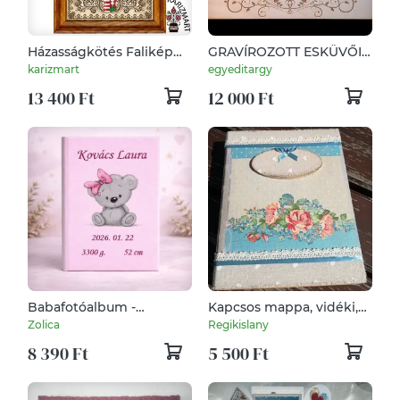
Házasságkötés Falikép
GRAVÍROZOTT ESKÜVŐI
egyedi nevekkel mátkás
FOTÓKÖNYV
karizmart
egyeditargy
tulipánfás motívummal
13 400 Ft
12 000 Ft
#KK05-H-5
Babafotóalbum -
Kapcsos mappa, vidéki,
rózsaszín
romantikus jegyekkel. :-)
Zolica
Regikislany
8 390 Ft
5 500 Ft