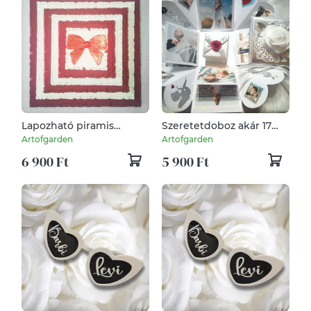
Lapozható piramis
Szeretetdoboz akár 17
fotóalbum dobozban
fotóval
Artofgarden
Artofgarden
6 900 Ft
5 900 Ft