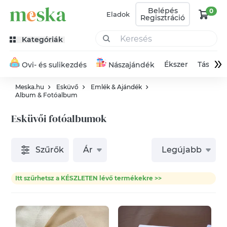
Belépés
0
Eladok
Regisztráció
Kategóriák
»
Ékszer
Táska
Ovi- és sulikezdés
Nászajándék
Meska.hu
Esküvő
Emlék & Ajándék
Album & Fotóalbum
Esküvői fotóalbumok
Szűrők
Ár
Legújabb
Itt szűrhetsz a KÉSZLETEN lévő termékekre >>