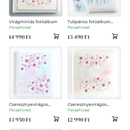
Virágmintás fotóalbum
Tulipános fotóalbum
30x33 cm
FlorasForest
FlorasForest
14 990 Ft
13 490 Ft
Cseresznyevirágos
Cseresznyevirágos
fotóalbum
fotóalbum (26 x 26 cm)
FlorasForest
FlorasForest
13 950 Ft
12 990 Ft