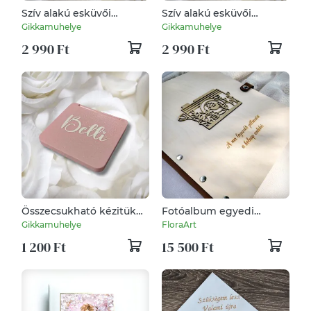
Szív alakú esküvői
Szív alakú esküvői
napszemüveg fotózáshoz
napszemüveg fotózáshoz
Gikkamuhelye
Gikkamuhelye
2 990 Ft
2 990 Ft
Összecsukható kézitükör
Fotóalbum egyedi
névvel
gravírozással
Gikkamuhelye
FloraArt
1 200 Ft
15 500 Ft