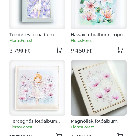
Tündéres fotóalbum
Hawaii fotóalbum trópusi
10x15 cm-es fotóknak
virágokkal
FlorasForest
FlorasForest
3 790 Ft
9 450 Ft
Hercegnős fotóalbum
Magnóliák fotóalbum
(26 x 26 cm)
13x18-as fotóknak
FlorasForest
FlorasForest