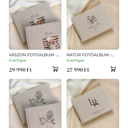
VÁSZON FOTÓALBUM -
NATÚR FOTÓALBUM -
FÉNYKÉPES
WHIMSICAL
EverPaper
EverPaper
29 990 Ft
27 990 Ft