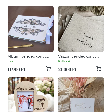
Album, vendégkönyv,
Vászon vendégkönyv
emlékkönyv bézs
(cérnafűzött)
viori
PHbook
virágokkal
11 900 Ft
21 000 Ft