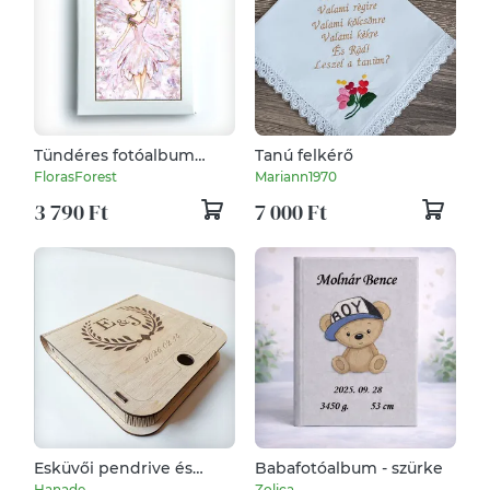
Tündéres fotóalbum
Tanú felkérő
10x15 cm-es fotóknak
FlorasForest
Mariann1970
3 790 Ft
7 000 Ft
Esküvői pendrive és
Babafotóalbum - szürke
fénykép tartó díszdoboz
Hanade
Zolica