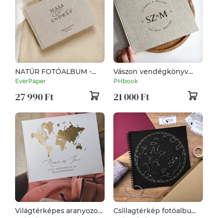
NATÚR FOTÓALBUM -
Vászon vendégkönyv
FRENCH
(cérnafűzött)
EverPaper
PHbook
27 990 Ft
21 000 Ft
Világtérképes aranyozott
Csillagtérkép fotóalbum