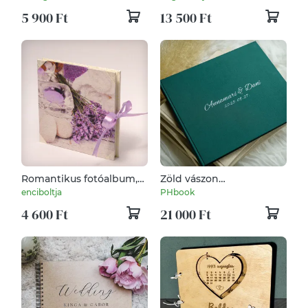
5 900 Ft
13 500 Ft
Romantikus fotóalbum,
Zöld vászon
levendulás
vendégkönyv
enciboltja
PHbook
fényképalbum esküvőre,
(cérnafűzött)
4 600 Ft
21 000 Ft
fehér gyűrt selyem és
papír borító, szalaggal 1.