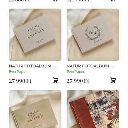
NATÚR FOTÓALBUM -
NATÚR FOTÓALBUM -
ELEGANT
ROMANTIC
EverPaper
EverPaper
27 990 Ft
27 990 Ft