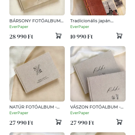
BÁRSONY FOTÓALBUM -
Tradícionális japán
Mousse
album - Vintage
EverPaper
EverPaper
28 990 Ft
10 990 Ft
NATÚR FOTÓALBUM -
VÁSZON FOTÓALBUM -
DELUXE
BABA TAPPANCS
EverPaper
EverPaper
27 990 Ft
27 990 Ft