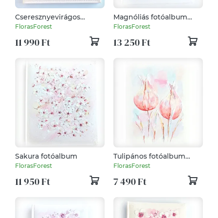
Cseresznyevirágos
Magnóliás fotóalbum
fotóalbum (26 x 26 cm)
30x33 cm
FlorasForest
FlorasForest
11 990 Ft
13 250 Ft
Sakura fotóalbum
Tulipános fotóalbum
13x18 cm-es fotóknak
FlorasForest
FlorasForest
11 950 Ft
7 490 Ft