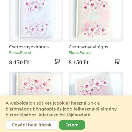
Cseresznyevirágos
Cseresznyevirágos
fotóalbum 13x18 cm-es
fotóalbum 13x18 cm-es
FlorasForest
FlorasForest
fotóknak
fotóknak
8 450 Ft
8 450 Ft
A weboldalon sütiket (cookie) használunk a
biztonságos böngészés és jobb felhasználói élmény
biztosításához.
Adatkezelési tájékoztató
Egyéni beállítások
Értem
Cseresznyevirágos
Cseresznyevirágos