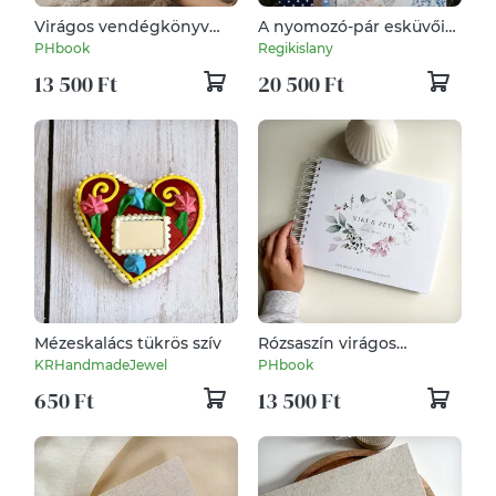
Virágos vendégkönyv
A nyomozó-pár esküvői
(cérnafűzött)
fotóalbuma. :-)
PHbook
Regikislany
13 500 Ft
20 500 Ft
Mézeskalács tükrös szív
Rózsaszín virágos
vendégkönyv egyedi
KRHandmadeJewel
PHbook
felirattal
650 Ft
13 500 Ft