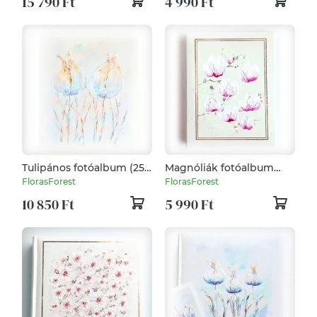
15 790 Ft
4 990 Ft
Tulipános fotóalbum (25
Magnóliák fotóalbum
x 30 cm)
15x21 cm-es fotóknak
FlorasForest
FlorasForest
10 850 Ft
5 990 Ft