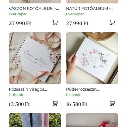
VÁSZON FOTÓALBUM -
NATÚR FOTÓALBUM -
GÓLYÁS
MINIMALIST
EverPaper
EverPaper
27 990 Ft
27 990 Ft
Rózsaszín virágos
Púderrózsaszín
vendégkönyv egyedi
vendégkönyv
PHbook
PHbook
felirattal
(cérnafűzött)
13 500 Ft
16 500 Ft