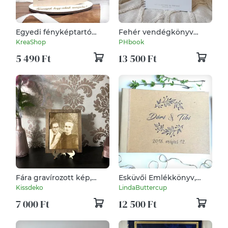
Egyedi fényképtartó
Fehér vendégkönyv
esküvőre
arany felirattal
KreaShop
PHbook
5 490 Ft
13 500 Ft
Fára gravírozott kép,
Esküvői Emlékkönyv,
barna kerettel
Vendégkönyv, pajta,
Kissdeko
LindaButtercup
rusztikus, bohém,
7 000 Ft
12 500 Ft
zsákvászon, natúr, barna