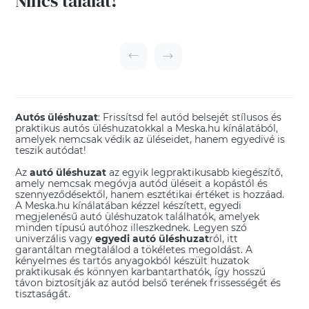
Nincs találat!
Autós üléshuzat
: Frissítsd fel autód belsejét stílusos és
praktikus autós üléshuzatokkal a Meska.hu kínálatából,
amelyek nemcsak védik az üléseidet, hanem egyedivé is
teszik autódat!
Az
autó üléshuzat
az egyik legpraktikusabb kiegészítő,
amely nemcsak megóvja autód üléseit a kopástól és
szennyeződésektől, hanem esztétikai értéket is hozzáad.
A Meska.hu kínálatában kézzel készített, egyedi
megjelenésű autó üléshuzatok találhatók, amelyek
minden típusú autóhoz illeszkednek. Legyen szó
univerzális vagy
egyedi autó üléshuzat
ról, itt
garantáltan megtalálod a tökéletes megoldást. A
kényelmes és tartós anyagokból készült huzatok
praktikusak és könnyen karbantarthatók, így hosszú
távon biztosítják az autód belső terének frissességét és
tisztaságát.