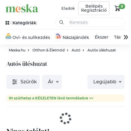
Belépés
0
Eladok
Regisztráció
Kategóriák
»
Ékszer
Táska
Ovi- és sulikezdés
Nászajándék
Meska.hu
Otthon & Életmód
Autó
Autós üléshuzat
Autós üléshuzat
Szűrők
Ár
Legújabb
Itt szűrhetsz a KÉSZLETEN lévő termékekre >>