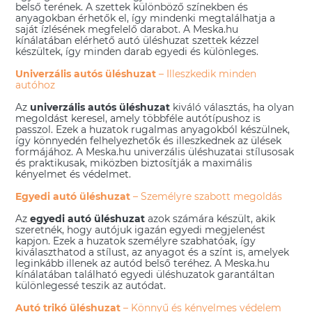
belső terének. A szettek különböző színekben és
anyagokban érhetők el, így mindenki megtalálhatja a
saját ízlésének megfelelő darabot. A Meska.hu
kínálatában elérhető autó üléshuzat szettek kézzel
készültek, így minden darab egyedi és különleges.
Univerzális autós üléshuzat
– Illeszkedik minden
autóhoz
Az
univerzális autós üléshuzat
kiváló választás, ha olyan
megoldást keresel, amely többféle autótípushoz is
passzol. Ezek a huzatok rugalmas anyagokból készülnek,
így könnyedén felhelyezhetők és illeszkednek az ülések
formájához. A Meska.hu univerzális üléshuzatai stílusosak
és praktikusak, miközben biztosítják a maximális
kényelmet és védelmet.
Egyedi autó üléshuzat
– Személyre szabott megoldás
Az
egyedi autó üléshuzat
azok számára készült, akik
szeretnék, hogy autójuk igazán egyedi megjelenést
kapjon. Ezek a huzatok személyre szabhatóak, így
kiválaszthatod a stílust, az anyagot és a színt is, amelyek
leginkább illenek az autód belső teréhez. A Meska.hu
kínálatában található egyedi üléshuzatok garantáltan
különlegessé teszik az autódat.
Autó trikó üléshuzat
– Könnyű és kényelmes védelem