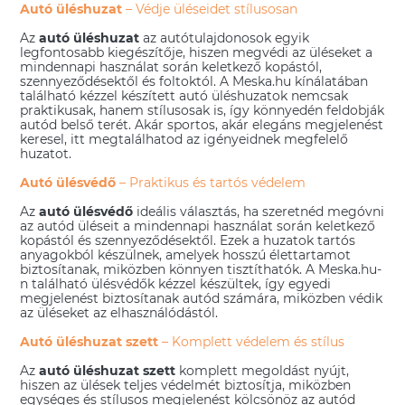
Autó üléshuzat
– Védje üléseidet stílusosan
Az
autó üléshuzat
az autótulajdonosok egyik
legfontosabb kiegészítője, hiszen megvédi az üléseket a
mindennapi használat során keletkező kopástól,
szennyeződésektől és foltoktól. A Meska.hu kínálatában
található kézzel készített autó üléshuzatok nemcsak
praktikusak, hanem stílusosak is, így könnyedén feldobják
autód belső terét. Akár sportos, akár elegáns megjelenést
keresel, itt megtalálhatod az igényeidnek megfelelő
huzatot.
Autó ülésvédő
– Praktikus és tartós védelem
Az
autó ülésvédő
ideális választás, ha szeretnéd megóvni
az autód üléseit a mindennapi használat során keletkező
kopástól és szennyeződésektől. Ezek a huzatok tartós
anyagokból készülnek, amelyek hosszú élettartamot
biztosítanak, miközben könnyen tisztíthatók. A Meska.hu-
n található ülésvédők kézzel készültek, így egyedi
megjelenést biztosítanak autód számára, miközben védik
az üléseket az elhasználódástól.
Autó üléshuzat szett
– Komplett védelem és stílus
Az
autó üléshuzat szett
komplett megoldást nyújt,
hiszen az ülések teljes védelmét biztosítja, miközben
egységes és stílusos megjelenést kölcsönöz az autód