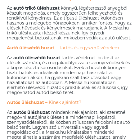
Az
autó trikó üléshuzat
könnyű, légáteresztő anyagból
készült megoldás, amely egyszerűen felhelyezhető és
rendkívül kényelmes. Ez a típusú üléshuzat különösen
hasznos a melegebb hónapokban, amikor fontos, hogy az
ülések hűvösek és kényelmesek maradjanak. A Meska.hu
trikó üléshuzatai kézzel készülnek, így egyedi
megjelenést biztosítanak, miközben védik az autó üléseit.
Autó ülésvédő huzat
– Tartós és egyszerű védelem
Az
autó ülésvédő huzat
tartós védelmet biztosít az
ülések számára, és megakadályozza a szennyeződések és
a kopás okozta károsodásokat. Ezek a huzatok könnyen
tisztíthatók, és ideálisak mindennapi használatra,
különösen akkor, ha gyakran szállítasz utasokat vagy
háziállatokat az autódban. A Meska.hu kínálatában
elérhető ülésvédő huzatok praktikusak és stílusosak, így
megóvhatod autód belső terét.
Autós üléshuzat
– Kinek ajánlott?
Az
autós üléshuzat
mindenkinek ajánlott, aki szeretné
megóvni autójának üléseit a mindennapi kopástól,
szennyeződésektől, és közben stílusosan feldobni az autó
belső terét. Legyen szó univerzális vagy egyedi
megoldásokról, a Meska.hu kínálatában mindenki
megtalálhatja a számára megfelelő üléshuzatot, amely