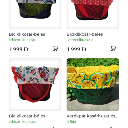
Biciklikosár-bélés
Biciklikosár-bélés
ilditextilkuckoja
ilditextilkuckoja
4 999 Ft
4 999 Ft
Biciklikosár-bélés
Kerékpár kosárhuzat és
táska 2in1 kosártáska
ilditextilkuckoja
NBibi
dinnye