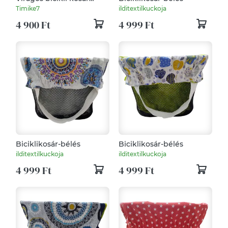
huzat
Timike7
ilditextilkuckoja
4 900 Ft
4 999 Ft
Biciklikosár-bélés
Biciklikosár-bélés
ilditextilkuckoja
ilditextilkuckoja
4 999 Ft
4 999 Ft