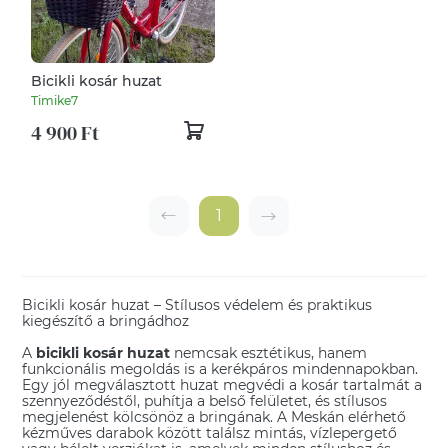
Bicikli kosár huzat
Timike7
4 900 Ft
1
Bicikli kosár huzat – Stílusos védelem és praktikus
kiegészítő a bringádhoz
A
bicikli kosár huzat
nemcsak esztétikus, hanem
funkcionális megoldás is a kerékpáros mindennapokban.
Egy jól megválasztott huzat megvédi a kosár tartalmát a
szennyeződéstől, puhítja a belső felületet, és stílusos
megjelenést kölcsönöz a bringának. A Meskán elérhető
kézműves darabok között találsz mintás, vízlepergető