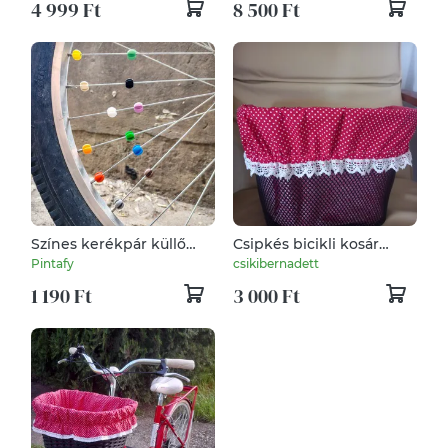
4 999 Ft
8 500 Ft
Színes kerékpár küllő
Csipkés bicikli kosár
gyöngyök
huzat
Pintafy
csikibernadett
1 190 Ft
3 000 Ft