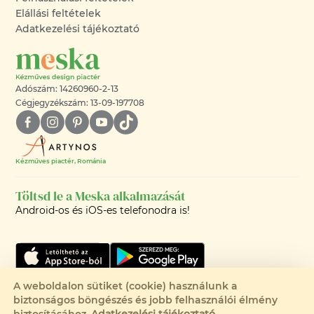
Elállási feltételek
Adatkezelési tájékoztató
Adószám: 14260960-2-13
Cégjegyzékszám: 13-09-197708
Kézműves piactér, Románia
Töltsd le a Meska alkalmazását
Android-os és iOS-es telefonodra is!
A weboldalon sütiket (cookie) használunk a
biztonságos böngészés és jobb felhasználói élmény
©2008-2026 - MESKA.HU -