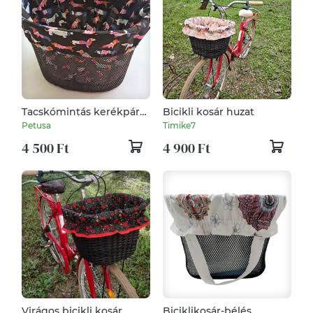
Tacskómintás kerékpár
Bicikli kosár huzat
kosárbélés
Petusa
Timike7
4 500 Ft
4 900 Ft
Virágos bicikli kosár
Biciklikosár-bélés