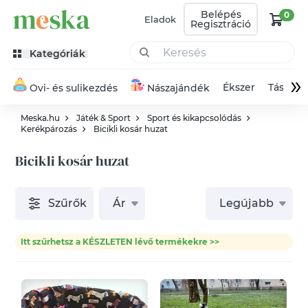
Belépés
0
Eladok
Regisztráció
Kategóriák
»
Ékszer
Táska
Ovi- és sulikezdés
Nászajándék
Meska.hu
Játék & Sport
Sport és kikapcsolódás
Kerékpározás
Bicikli kosár huzat
Bicikli kosár huzat
Szűrők
Ár
Legújabb
Itt szűrhetsz a KÉSZLETEN lévő termékekre >>