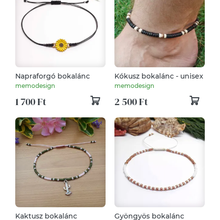
Napraforgó bokalánc
Kókusz bokalánc - unisex
memodesign
memodesign
1 700 Ft
2 500 Ft
Kaktusz bokalánc
Gyöngyös bokalánc