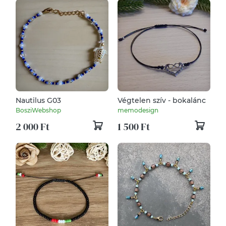
Nautilus G03
Végtelen szív - bokalánc
BosziWebshop
memodesign
2 000 Ft
1 500 Ft