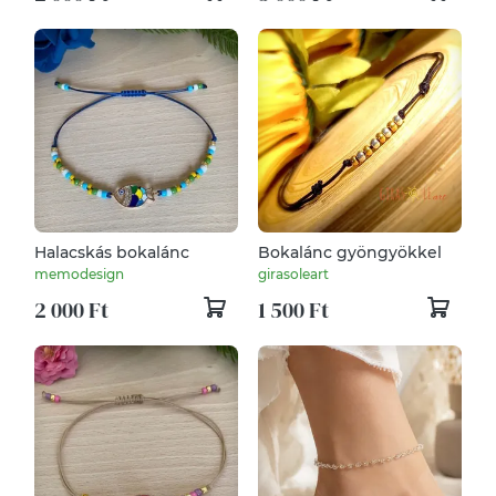
Halacskás bokalánc
Bokalánc gyöngyökkel
memodesign
girasoleart
2 000 Ft
1 500 Ft