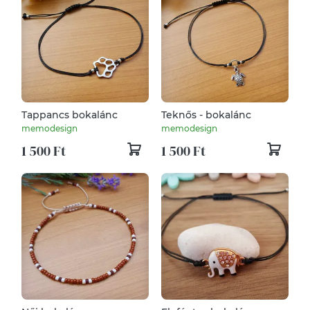
Tappancs bokalánc
Teknős - bokalánc
memodesign
memodesign
1 500 Ft
1 500 Ft