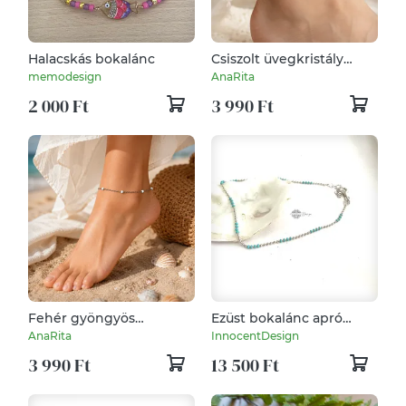
Halacskás bokalánc
Csiszolt üvegkristály
gyöngyös arany színű
memodesign
AnaRita
nemesacél bokalánc – 21
2 000 Ft
3 990 Ft
+ 5 cm
Fehér gyöngyös
Ezüst bokalánc apró
nemesacél bokalánc – 22
türkizkék gyöngyökkel –
AnaRita
InnocentDesign
+ 5 cm ezüst 002
minimalista, nőies ékszer
3 990 Ft
13 500 Ft