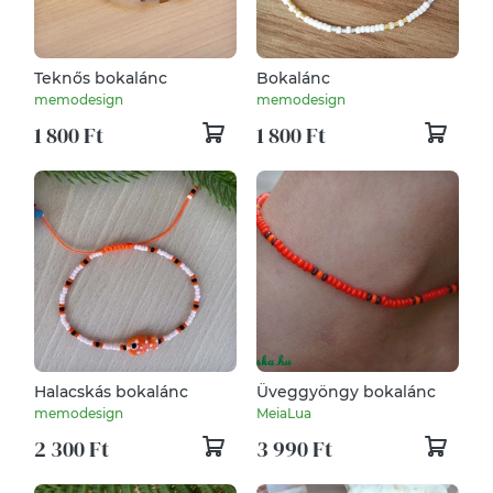
Teknős bokalánc
Bokalánc
memodesign
memodesign
1 800 Ft
1 800 Ft
Halacskás bokalánc
Üveggyöngy bokalánc
memodesign
MeiaLua
2 300 Ft
3 990 Ft