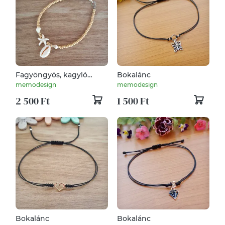
Fagyöngyös, kagyló
Bokalánc
bokalánc
memodesign
memodesign
2 500 Ft
1 500 Ft
Bokalánc
Bokalánc