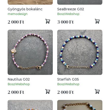
Gyöngyös bokalánc
SeaBreeze G02
memodesign
BosziWebshop
2 000 Ft
3 000 Ft
Nautilus G02
Starfish G05
BosziWebshop
BosziWebshop
2 000 Ft
2 000 Ft