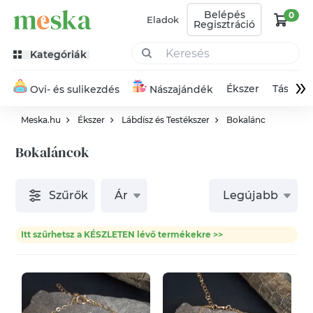
Belépés
0
Eladok
Regisztráció
Kategóriák
»
Ékszer
Táska
Ovi- és sulikezdés
Nászajándék
Meska.hu
Ékszer
Lábdísz és Testékszer
Bokalánc
Bokaláncok
Szűrők
Ár
Legújabb
Itt szűrhetsz a KÉSZLETEN lévő termékekre >>