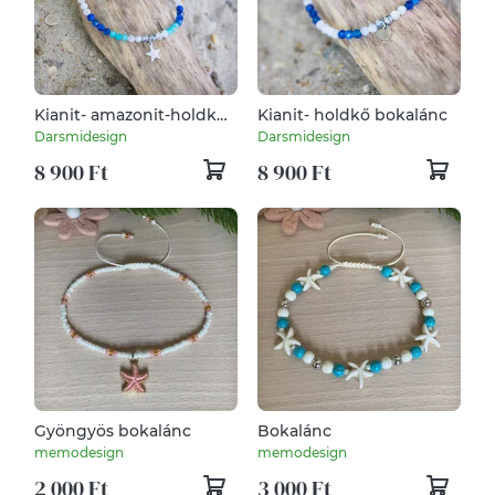
Kianit- amazonit-holdkő
Kianit- holdkő bokalánc
bokalánc
Darsmidesign
Darsmidesign
8 900 Ft
8 900 Ft
Gyöngyös bokalánc
Bokalánc
memodesign
memodesign
2 000 Ft
3 000 Ft