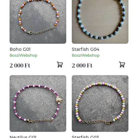
Boho G01
Starfish G04
BosziWebshop
BosziWebshop
2 000 Ft
2 000 Ft
Nautilus G01
Starfish G03