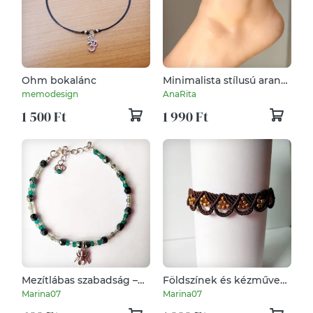
Ohm bokalánc
Minimalista stílusú arany
színű nemesacél lánc
memodesign
AnaRita
bokalánc
1 500 Ft
1 990 Ft
Mezítlábas szabadság –
Földszínek és kézműves
Színes bokaláncok a nyár
varázs – Barna makramé
Marina07
Marina07
szerelmeseinek!
bokalánc