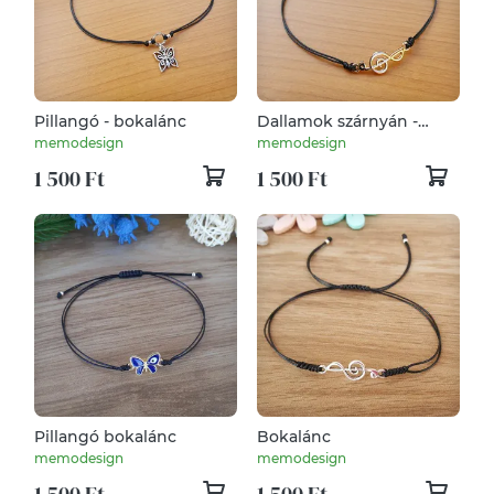
Pillangó - bokalánc
Dallamok szárnyán -
bokalánc
memodesign
memodesign
1 500 Ft
1 500 Ft
Pillangó bokalánc
Bokalánc
memodesign
memodesign
1 500 Ft
1 500 Ft