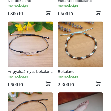
Női bokalánc
Elefántos bokalánc
memodesign
memodesign
1 800 Ft
1 600 Ft
Angyalszárnyas bokalánc
Bokalánc
memodesign
memodesign
1 500 Ft
2 300 Ft