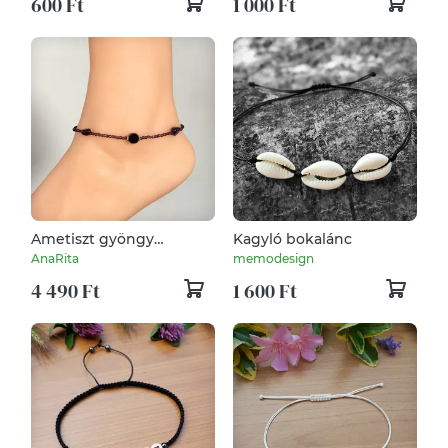
600 Ft
1 000 Ft
Ametiszt gyöngy
Kagyló bokalánc
bokalánc 22 + 5 cm
AnaRita
memodesign
4 490 Ft
1 600 Ft