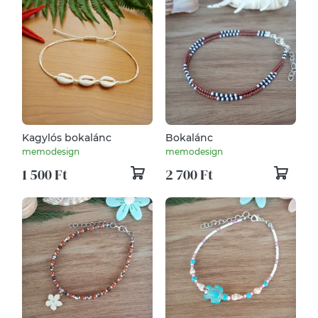
Kagylós bokalánc
Bokalánc
memodesign
memodesign
1 500 Ft
2 700 Ft