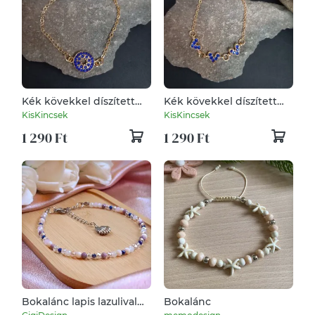
Kék kövekkel díszített
Kék kövekkel díszített
21,5 cm hosszú állítható
22,5 cm hosszú állítható
KisKincsek
KisKincsek
méretű bokalánc
méretű bokalánc
1 290 Ft
1 290 Ft
Bokalánc lapis lazulival
Bokalánc
és fazettált