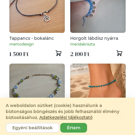
Tappancs - bokalánc
Horgolt lábdísz nyárra
memodesign
meridakriszta
1 500 Ft
2 100 Ft
A weboldalon sütiket (cookie) használunk a
biztonságos böngészés és jobb felhasználói élmény
biztosításához.
Adatkezelési tájékoztató
SeaBreeze G01
Türkiz howlit
Egyéni beállítások
Értem
ásványgyöngyös ezüst
BosziWebshop
AnaRita
színű nemesacél