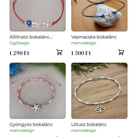
Állítható bokalánc
Vasmacska bokalánc
védelmező szemmel és
GigiDesign
memodesign
masni alakúra kialakított
1 290 Ft
1 500 Ft
gyöngyökkel
Gyöngyös bokalánc
Lótusz bokalánc
memodesign
memodesign