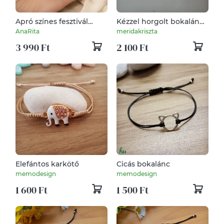
Apró színes fesztivál
Kézzel horgolt bokalánc
bohó gyöngyös
nyárra
AnaRita
meridakriszta
nemesacél bokalánc – 21
3 990 Ft
2 100 Ft
+ 5 cm ezüst 5830648
Elefántos karkötő
Cicás bokalánc
memodesign
memodesign
1 600 Ft
1 500 Ft