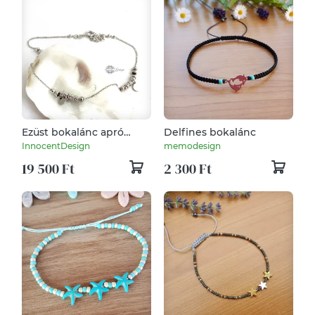
Ezüst bokalánc apró
Delfines bokalánc
gyöngyökkel és
InnocentDesign
memodesign
medálokkal –
19 500 Ft
2 300 Ft
minimalista, nőies ékszer