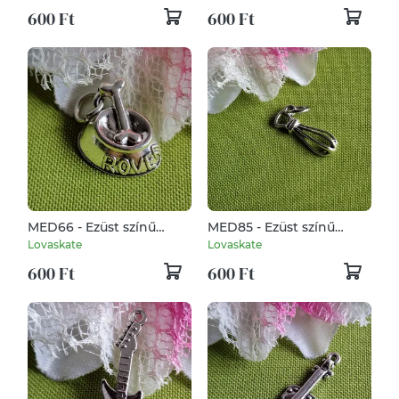
15x7mm - csont
13x18mm - kutyus
600 Ft
600 Ft
MED66 - Ezüst színű
MED85 - Ezüst színű
kutyabarát medál
cukrász medál 24x9mm -
Lovaskate
Lovaskate
18x18mm - kutyatál
Habverő
600 Ft
600 Ft
csonttal