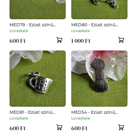
MED79 - Ezüst színű
MED80 - Ezüst színű
lovas, cowboly medál
lovas, cowboly medál
Lovaskate
Lovaskate
20x14x10mm - Cowboy
10x30mm - LÓ, paci
600 Ft
1 000 Ft
kalap
MED81 - Ezüst színű
MED54 - Ezüst színű
cukrász medál 15x13mm -
kötés-horgolás medál
Lovaskate
Lovaskate
mérőpohár
30x13mm – matring,
600 Ft
600 Ft
kötőfonal