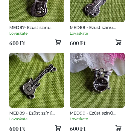
MED87- Ezüst színű
MED88 - Ezüst színű
zenész medál 31x11mm –
zenész medál 31x12mm –
Lovaskate
Lovaskate
2. gitár
brácsa
600 Ft
600 Ft
MED89 - Ezüst színű
MED90 - Ezüst színű
zenész medál 28x11mm –
zenész medál 14x16mm –
Lovaskate
Lovaskate
3. gitár
dobfelszerelés
600 Ft
600 Ft