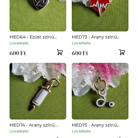
MED64 - Ezüst színű
MED73 - Arany színű
kutyabarát medál
egyészségügy medál
Lovaskate
Lovaskate
10x14mm - két oldalas
21x21mm - szívdobbanás
600 Ft
600 Ft
szív: mancs + dog
szíven
MED74 - Arany színű
MED75 - Arany színű
egyészségügy medál
egyészségügy medál
Lovaskate
Lovaskate
6x25mm - fecskendő,
17x28mm - sztetoszkóp