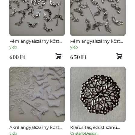
Fém angyalszárny köztes
Fém angyalszárny köztes
- 16x7mm - antik ezüst
- 18x7mm - antik ezüst
yldo
yldo
szín - választható
szín - választható
600 Ft
650 Ft
kiszerelés
kiszerelés
Akril angyalszárny köztes
Kiárusítás, ezüst színű
- 19x9mm - 40 db /
hópehely, fém medál
yldo
CristalloDesign