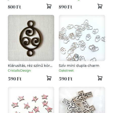
csomag - választható szín
800 Ft
890 Ft
Kiárusítás, réz színű kör
Szív mini dupla charm
alakú, fém medál
CristalloDesign
Oakstreet
590 Ft
590 Ft