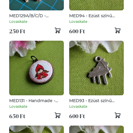
MED129A/B/C/D -
MED94 - Ezüst színű
Kéményseprő medál
zenész medál 14x8mm –
Lovaskate
Lovaskate
22x38mm - 4 féle
hegedű
250 Ft
600 Ft
változatban
MED131 - Handmade -
MED93 - Ezüst színű
Piroska szövet díszítésű
zenész medál 16x20mm –
Lovaskate
Lovaskate
medál
zongora
650 Ft
600 Ft