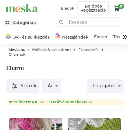
Belépés
0
Eladok
Regisztráció
Kategóriák
»
Ékszer
Táska
Ovi- és sulikezdés
Nászajándék
Meska.hu
Kellékek & szerszámok
Ékszerkellék
Charmok
Charm
Szűrők
Ár
Legújabb
Itt szűrhetsz a KÉSZLETEN lévő termékekre >>