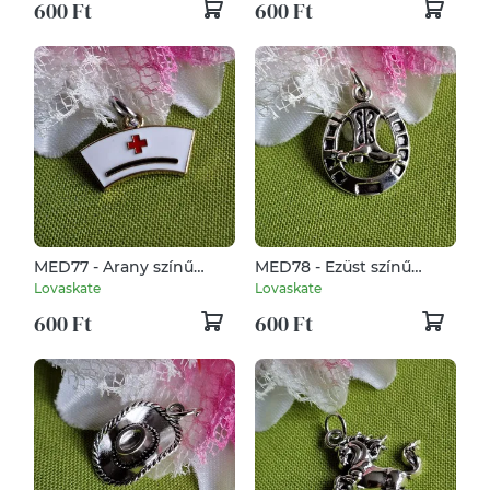
600 Ft
600 Ft
injekcióstű
MED77 - Arany színű
MED78 - Ezüst színű
egyészségügy medál
lovas, cowboly medál
Lovaskate
Lovaskate
26x16mm - fityula
20x25mm - Cowboy
600 Ft
600 Ft
csizma cégér