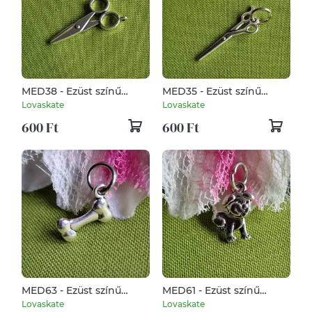
MED38 - Ezüst színű
MED35 - Ezüst színű
szabó-varró medál
fodrász medál 10x30mm
Lovaskate
Lovaskate
35x18mm – 1. Olló
- Olló
600 Ft
600 Ft
MED63 - Ezüst színű
MED61 - Ezüst színű
kutyabarát medál
kutyabarát medál
Lovaskate
Lovaskate