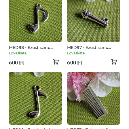
MED98 - Ezüst színű
MED97 - Ezüst színű
zenész medál 17x27mm –
zenész medál 21x7mm –
Lovaskate
Lovaskate
szív hangjegy
mikrofon
600 Ft
600 Ft