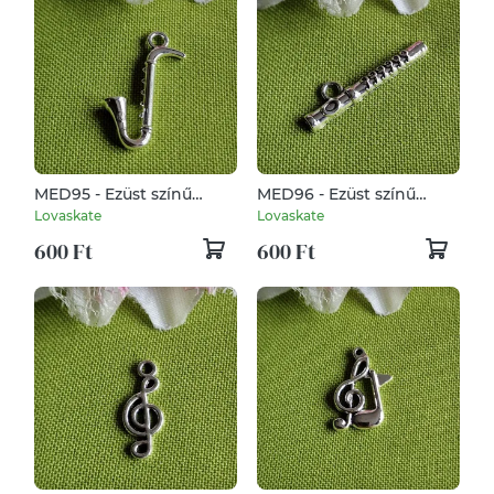
MED95 - Ezüst színű
MED96 - Ezüst színű
zenész medál 20x27mm
zenész medál 29x7mm –
Lovaskate
Lovaskate
– saxofon
fuvola
600 Ft
600 Ft