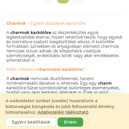
Charmok
– Egyedi díszítések karkötőre
A
charmok karkötőre
az ékszerkészítés egyik
legkedveltebb elemei, hiszen lehetővé teszik, hogy egyedi
és személyre szabott kiegészítőket alkoss. A különféle
formákban, színekben és anyagokban elérhető charmok
nemcsak stílust adnak, de kifejezhetik viselőjük
személyiségét, érdeklődési körét vagy akár emlékezetes
pillanatokat is.
Miért válaszd a
charmokat karkötőre
?
A
charmok
nemcsak díszítőelemek, hanem
történetmesélő darabok is lehetnek. Egy-egy
charm
karkötőre fűzve szimbolizálhat különleges eseményeket,
hobbit vagy akár kedvenc állatokat is. Ezek az apró
ékszerek könnyen cserélhetők, így a karkötő kinézete
A weboldalon sütiket (cookie) használunk a
bármikor megváltoztatható, frissíthető. Az
charmok
karkötőre
különleges alkalmakra, például ajándékba is
biztonságos böngészés és jobb felhasználói élmény
ideálisak, hiszen személyes üzenetet hordozhatnak.
biztosításához.
Adatkezelési tájékoztató
A
charmok karkötőre
sokoldalúsága
Egyéni beállítások
Értem