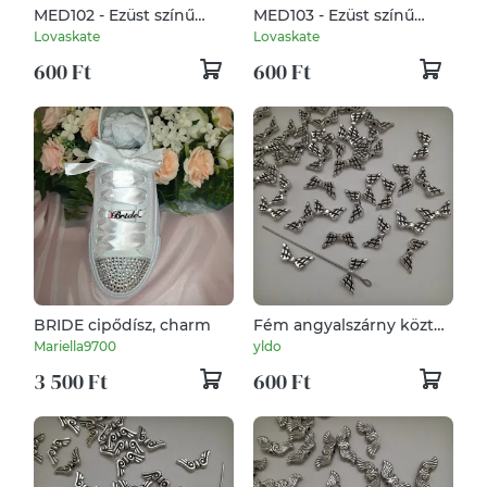
MED102 - Ezüst színű
MED103 - Ezüst színű
zenész medál 9x21mm –
zenész medál 15x21mm –
Lovaskate
Lovaskate
2. violinkulcs
2. violinkulcs és
600 Ft
600 Ft
hangjegy
BRIDE cipődísz, charm
Fém angyalszárny köztes
- 14x6mm - antik ezüst
Mariella9700
yldo
szín - választható
3 500 Ft
600 Ft
kiszerelés