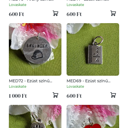
egyészségügy medál
mérnök medál 4x24mm
Lovaskate
Lovaskate
24x15mm - maszk
- 3. mérőszalag
600 Ft
600 Ft
MED72 - Ezüst színű
MED69 - Ezüst színű
mérnök medál Ø30 mm
mérnök medál 11x18mm -
Lovaskate
Lovaskate
- engeneer medál
1. mérőszalag
1 000 Ft
600 Ft