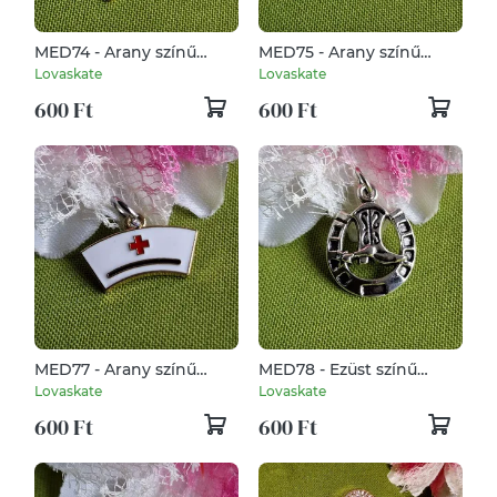
MED74 - Arany színű
MED75 - Arany színű
egyészségügy medál
egyészségügy medál
Lovaskate
Lovaskate
6x25mm - fecskendő,
17x28mm - sztetoszkóp
600 Ft
600 Ft
injekcióstű
MED77 - Arany színű
MED78 - Ezüst színű
egyészségügy medál
lovas, cowboly medál
Lovaskate
Lovaskate
26x16mm - fityula
20x25mm - Cowboy
600 Ft
600 Ft
csizma cégér