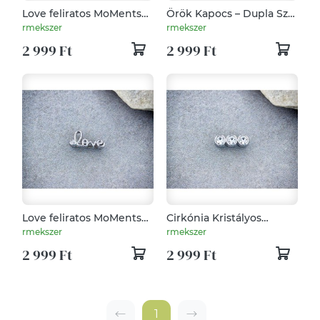
Love feliratos MoMents™
Örök Kapocs – Dupla Szív
Charm Medál
MoMents™ Charm Medál
rmekszer
rmekszer
2 999 Ft
2 999 Ft
Love feliratos MoMents™
Cirkónia Kristályos
Charm Medál
MoMents™ Charm Medál
rmekszer
rmekszer
2 999 Ft
2 999 Ft
1