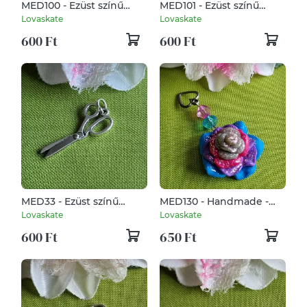
MED100 - Ezüst színű
MED101 - Ezüst színű
zenész medál 12x33mm –
zenész medál 12x28mm –
Lovaskate
Lovaskate
1. hangjegy és violinkulcs
1. violinkulcs
600 Ft
600 Ft
MED33 - Ezüst színű
MED130 - Handmade -
szabó-varró medál
Csillogó rózsa medál
Lovaskate
Lovaskate
13x30mm – 1. Szabóolló
600 Ft
650 Ft