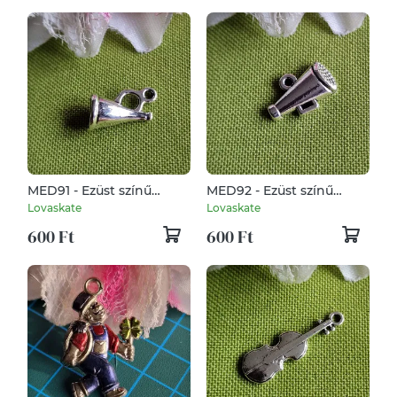
MED91 - Ezüst színű
MED92 - Ezüst színű
zenész medál 15x11mm –
zenész medál 16x11mm –
Lovaskate
Lovaskate
1. kürt
2. kürt
600 Ft
600 Ft