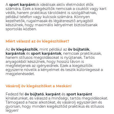
A
sport karpánt
ok ideálisak aktív életmódot élők
számára. Ezek a kiegészítők nemcsak a csuklót vagy kart
védik, hanem praktikus tárolóként is szolgálhatnak,
például telefon vagy kulcsok számára. Könnyen
kezelhetők, rugalmasak és légáteresztő anyagból
készülnek, hogy maximális kényelmet biztosítsanak
sportolás közben.
Miért válaszd az öv kiegészítőket?
Az
öv kiegészítők
, mint például az
öv bújtatók
,
karpántok
és
sport karpántok
, nemcsak praktikusak,
hanem stílusos megoldásokat is nyújtanak. Tartós
anyagokból készülnek, hogy hosszú távon is
megfeleljenek az igényeidnek. Ezek a kiegészítők
egyszerre növelik a kényelmet és teszik különlegessé a
megjelenésedet.
Vásárolj öv kiegészítőket a Meskán!
Fedezd fel
öv bújtató
,
karpánt
és
sport karpánt
kínálatunkat, és válaszd a minőségi, tartós megoldásokat.
Támogasd a hazai alkotókat, és vásárolj egyszerűen és
gyorsan, hogy minden kiegészítőd praktikus és stílusos
legyen!