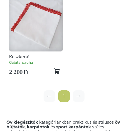
Keszkenő
Gabitancruha
2 200 Ft
1
Öv kiegészítők
kategóriánkban praktikus és stílusos
öv
bújtatók
,
karpántok
és
sport karpántok
széles