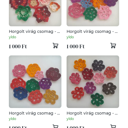
Horgolt virág csomag - 10
Horgolt virág csomag - 10
db / csomag
db / csomag
yldo
yldo
1 000 Ft
1 000 Ft
Horgolt virág csomag - 10
Horgolt virág csomag - 10
db / csomag
db / csomag
yldo
yldo
1 000 Ft
1 000 Ft