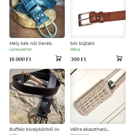
Mély kék női Derék.
bőr bújtató
LanaLeather
ddius
18 000 Ft
300 Ft
Buffalo bivalybőrből öv
Vállra akasztható
flaskatartó - kisherceg