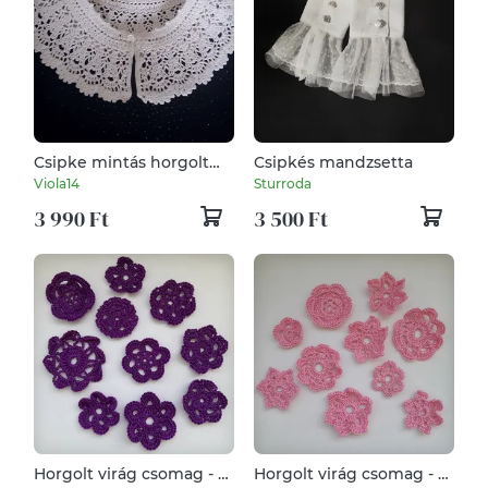
Csipke mintás horgolt
Csipkés mandzsetta
gallér fehér
Viola14
Sturroda
3 990 Ft
3 500 Ft
Horgolt virág csomag - 10
Horgolt virág csomag - 10