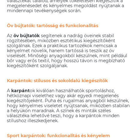
választékát találod, amelyek tökéletesen kiegészítik a
megjelenésedet és kényelmes megoldást nyújtanak a
mindennapi tevékenységek során.
Öv bújtatók: tartósság és funkcionalitás
Az
öv bújtatók
segítenek a nadrág öveinek stabil
rögzítésében, miközben esztétikus kiegészítőként
szolgálnak. Ezek a praktikus tartozékok nemcsak a
kényelmet növelik, hanem tartóssá is teszik az öv
viselését. Minőségi anyagokból készülnek, mint például
bőr vagy erős textil, hogy hosszú távon is megbízható
kiegészítőként szolgáljanak.
Karpántok: stílusos és sokoldalú kiegészítők
A
karpánt
ok kiválóan használhatók sportoláshoz,
hétköznapi viselethez vagy akár egyedi megjelenés
kiegészítőjeként. Puha és rugalmas anyagból készülnek,
hogy kényelmes viseletet nyújtsanak, miközben stabilan
a helyükön maradnak. A színek és minták széles
választéka lehetővé teszi, hogy a karpántok minden
stílushoz illeszkedjenek.
Sport karpántok: funkcionalitás és kényelem