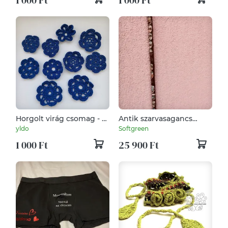
Horgolt virág csomag - 10
Antik szarvasagancs
db / csomag - sötétkék
markolatos sétapálca,
yldo
Softgreen
rengeteg jelvénnyel
1 000 Ft
25 900 Ft