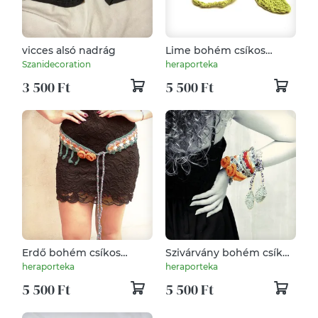
vicces alsó nadrág
Lime bohém csíkos
rojtos horgolt öv
Szanidecoration
heraporteka
3 500 Ft
5 500 Ft
Erdő bohém csíkos
Szivárvány bohém csíkos
rojtos horgolt boho öv
rojtos horgolt boho öv
heraporteka
heraporteka
5 500 Ft
5 500 Ft