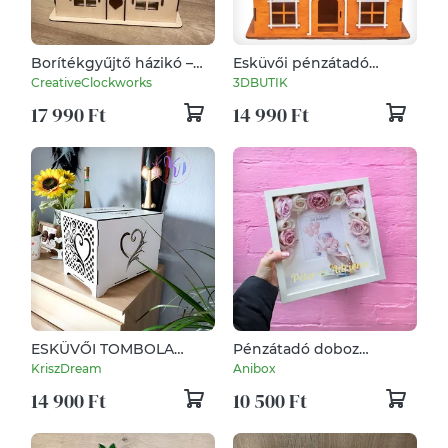
Borítékgyűjtő házikó –
Esküvői pénzátadó
színezett tetővel
házikó, nászajándék,
CreativeClockworks
3DBUTIK
pénzgyűjtő doboz,
17 990 Ft
14 990 Ft
személyre szabható
ESKÜVŐI TOMBOLA
Pénzátadó doboz
DOBOZ
rózsaszín virágokkal
KriszDream
Anibox
14 900 Ft
10 500 Ft