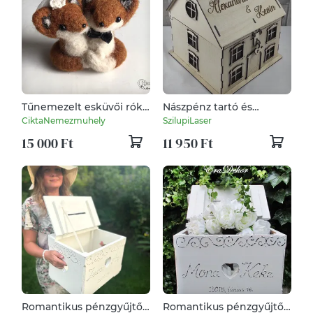
Tűnemezelt esküvői róka
Nászpénz tartó és
pár
Nászajándék gyűjtő
CiktaNemezmuhely
SzilupiLaser
házikó
15 000 Ft
11 950 Ft
Romantikus pénzgyűjtő
Romantikus pénzgyűjtő