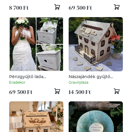
esküvőre
8 700 Ft
69 500 Ft
Pénzgyűjtő láda
Nászajándék gyűjtő
esküvőre
házikó
Eradekor
Gravirplaza
69 500 Ft
14 500 Ft