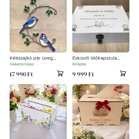
Kékszajkó pár üveg
Esküvői Időkapszula
függődísz - Nászajándék
doboz
HekenoGlass
KKlezer
17 990 Ft
9 999 Ft