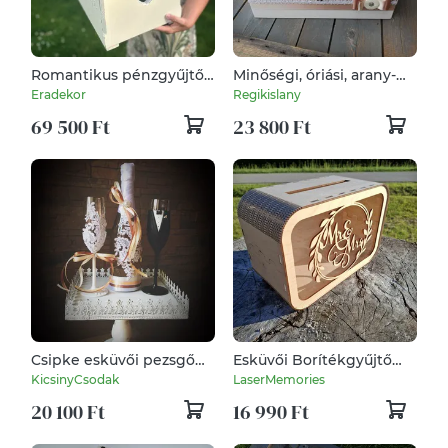
Romantikus pénzgyűjtő
Minőségi, óriási, arany-
láda esküvőre
fehér lezárható,
Eradekor
Regikislany
feliratozott esküvői
69 500 Ft
23 800 Ft
pénzgyűjtő persely. :-)
Csipke esküvői pezsgő
Esküvői Borítékgyűjtő
szett
Doboz Plexivel –
KicsinyCsodak
LaserMemories
Pénzgyűjtő
20 100 Ft
16 990 Ft