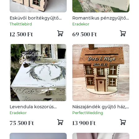
Esküvői borítékgyűjtő
Romantikus pénzgyűjtő
doboz, nászajándék-
láda esküvőre
Thelittlebird
Eradekor
gyűjtő ház - színes
12 500 Ft
69 500 Ft
Levendula koszorús
Nászajándék gyűjtő ház,
pénzgyűjtő láda
esküvői pénzgyűjtő ház,
Eradekor
PerfectWedding
esküvőre
névre szólóan, dátummal
75 500 Ft
13 900 Ft