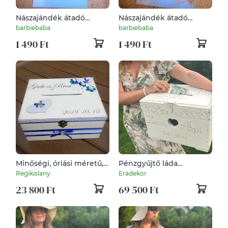
Nászajándék átadó
Nászajándék átadó
ajándék kaparós sorsjegy
ajándék kaparós sorsjegy
barbiebaba
barbiebaba
1 490 Ft
1 490 Ft
Minőségi, óriási méretű,
Pénzgyűjtő láda
lezárható, feliratozott
esküvőre nevekkel,
Regikislany
Eradekor
esküvői pénzgyűjtő
dátummal
23 800 Ft
69 500 Ft
persely, transzferálva. :-)