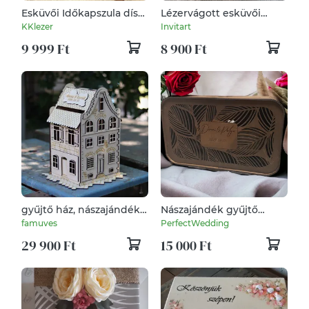
Esküvői Időkapszula dísz
Lézervágott esküvői
doboz -Mahagóni
pénzgyűjtő /
KKlezer
Invitart
borítékgyűjtő doboz
9 999 Ft
8 900 Ft
gyűjtő ház, nászajándék,
Nászajándék gyűjtő
esküvői pénzgyűjtő,
doboz, esküvői
famuves
PerfectWedding
egyedi névvel,
pénzgyűjtő doboz, névre
29 900 Ft
15 000 Ft
dátummal.
szólóan, dátummal