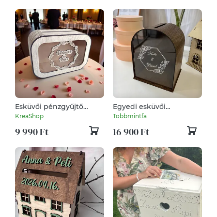
Esküvői pénzgyűjtő
Egyedi esküvői
doboz - egyedi
borítékgyűjtő doboz
KreaShop
Tobbmintfa
gravírozással - virágos
9 990 Ft
16 900 Ft