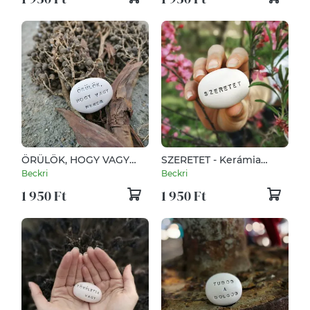
ÖRÜLÖK, HOGY VAGY
SZERETET - Kerámia
NEKEM - Kerámia
Varázskavics kedves
Beckri
Beckri
Varázskavics kedves
üzenetekkel,
1 950 Ft
1 950 Ft
üzenetekkel,
motivációkkal
motivációkkal