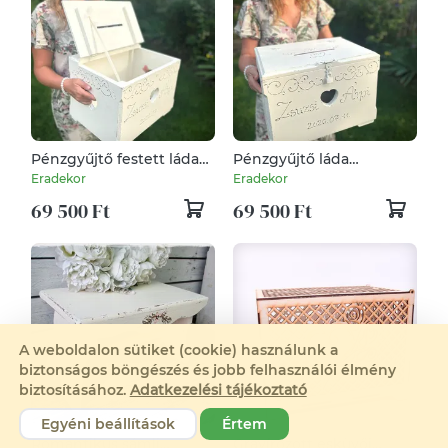
Pénzgyűjtő festett láda
Pénzgyűjtő láda
esküvőre nevekkel,
esküvőre
Eradekor
Eradekor
dátummal
69 500 Ft
69 500 Ft
A weboldalon sütiket (cookie) használunk a
biztonságos böngészés és jobb felhasználói élmény
biztosításához.
Adatkezelési tájékoztató
Egyéni beállítások
Értem
Romantikus sámli
Gravírozott esküvői