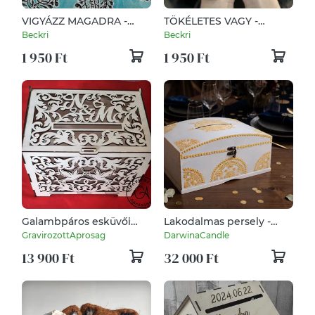
VIGYÁZZ MAGADRA -
TÖKÉLETES VAGY -
Kerámia Varázskavics
Kerámia Varázskavics
Beckri
Beckri
kedves üzenetekkel,
kedves üzenetekkel,
1 950 Ft
1 950 Ft
motivációkkal
motivációkkal
Galambpáros esküvői
Lakodalmas persely -
pénzes láda
egyedi, kézzel festett
GravirozottAprosag
DarwinaCandle
13 900 Ft
32 000 Ft