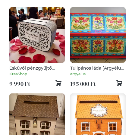
Esküvői pénzgyűjtő
Tulipános láda (Árgyélus
doboz - egyedi
láda)
KreaShop
argyelus
gravírozással
9 990 Ft
195 000 Ft