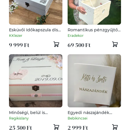
Esküvői Időkapszula dísz
Romantikus pénzgyűjtő
doboz
láda esküvőre
KKlezer
Eradekor
9 999 Ft
69 500 Ft
Minőségi, belül is
Egyedi nászajándék
feliratozott, óriás méretű,
gyűjtő doboz
Regikislany
Bebikincsei
lezárható esküvői
25 500 Ft
2 999 Ft
pénzgyűjtő persely. :-)