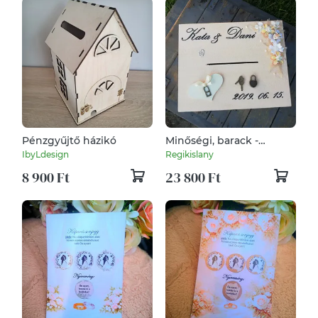
Pénzgyűjtő házikó
Minőségi, barack -
lezárható, óriás méretű,
IbyLdesign
Regikislany
feliratozott esküvői
8 900 Ft
23 800 Ft
pénzgyűjtő persely. :-)