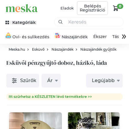
Belépés
0
Eladok
Regisztráció
Kategóriák
»
Ékszer
Táska
Ovi- és sulikezdés
Nászajándék
Meska.hu
Esküvő
Nászajándék
Nászajándék gyűjtők
Esküvői pénzgyűjtő doboz, házikó, láda
Szűrők
Ár
Legújabb
Itt szűrhetsz a KÉSZLETEN lévő termékekre >>