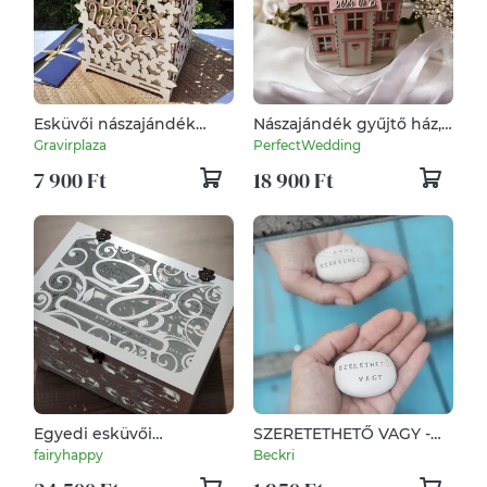
Esküvői nászajándék
Nászajándék gyűjtő ház,
gyűjtő doboz
esküvői pénzgyűjtő ház,
Gravirplaza
PerfectWedding
névre szólóan, dátummal
7 900 Ft
18 900 Ft
Egyedi esküvői
SZERETETHETŐ VAGY -
pénzgyűjtő doboz
Kerámia Varázskavics
fairyhappy
Beckri
kedves üzenetekkel,
motivációkkal