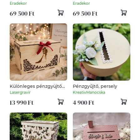
láda esküvőre
láda esküvőre
Eradekor
Eradekor
69 500 Ft
69 500 Ft
Különleges pénzgyüjtő
Pénzgyűjtő, persely
doboz esküvőre fából
Lasergravir
KreativManocska
13 990 Ft
4 900 Ft