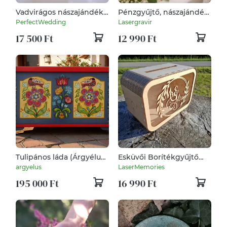
Vadvirágos nászajándék
Pénzgyűjtő, nászajándék
gyűjtő doboz, akár névre
gyűjtő fa doboz esküvőre
PerfectWedding
Lasergravir
szólóan is kérhető!
17 500 Ft
12 990 Ft
Tulipános láda (Árgyélus
Esküvői Borítékgyűjtő
láda)
Doboz Plexivel –
argyelus
LaserMemories
Pénzgyűjtő
195 000 Ft
16 990 Ft