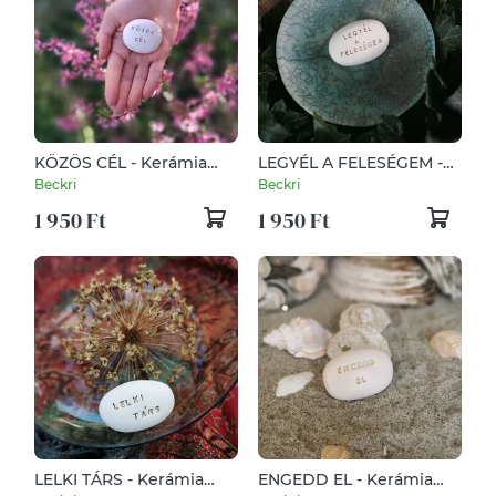
KÖZÖS CÉL - Kerámia
LEGYÉL A FELESÉGEM -
Varázskavics kedves
Kerámia Varázskavics
Beckri
Beckri
üzenetekkel,
kedves üzenetekkel,
1 950 Ft
1 950 Ft
motivációkkal
motivációkkal
LELKI TÁRS - Kerámia
ENGEDD EL - Kerámia