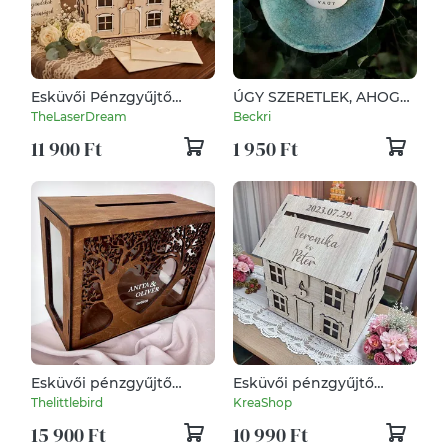
Esküvői Pénzgyűjtő
ÚGY SZERETLEK, AHOGY
Házikó – Nagy Méretű Fa
VAGY - Kerámia
TheLaserDream
Beckri
Jókívánság / Pénz Gyűjtő
Varázskavics kedves
11 900 Ft
1 950 Ft
Doboz
üzenetekkel,
motivációkkal
Esküvői pénzgyűjtő
Esküvői pénzgyűjtő
doboz, nászajándék
házikó, egyedi
Thelittlebird
KreaShop
gyűjtő láda
gravírozással
15 900 Ft
10 990 Ft