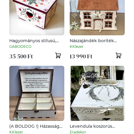
Hagyományos stílusú,
Nászajándék boríték
mesés hangulatú,
NAGY 32x32 gyűjtő
GABODECO
KKlezer
menyasszonyi láda,
házikó
35 500 Ft
13 990 Ft
tulipános festett fa
ládikó, magyar
motívumos tulipános
láda
(A BOLDOG !) Házasság
Levendula koszorús
kellékei
pénzgyűjtő láda
KKlezer
Eradekor