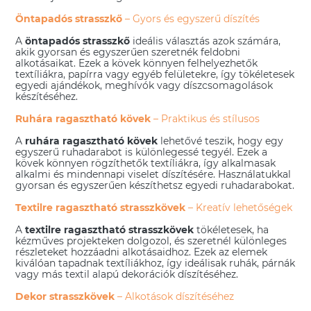
Öntapadós strasszkő
– Gyors és egyszerű díszítés
A
öntapadós strasszkő
ideális választás azok számára,
akik gyorsan és egyszerűen szeretnék feldobni
alkotásaikat. Ezek a kövek könnyen felhelyezhetők
textíliákra, papírra vagy egyéb felületekre, így tökéletesek
egyedi ajándékok, meghívók vagy díszcsomagolások
készítéséhez.
Ruhára ragasztható kövek
– Praktikus és stílusos
A
ruhára ragasztható kövek
lehetővé teszik, hogy egy
egyszerű ruhadarabot is különlegessé tegyél. Ezek a
kövek könnyen rögzíthetők textíliákra, így alkalmasak
alkalmi és mindennapi viselet díszítésére. Használatukkal
gyorsan és egyszerűen készíthetsz egyedi ruhadarabokat.
Textilre ragasztható strasszkövek
– Kreatív lehetőségek
A
textilre ragasztható strasszkövek
tökéletesek, ha
kézműves projekteken dolgozol, és szeretnél különleges
részleteket hozzáadni alkotásaidhoz. Ezek az elemek
kiválóan tapadnak textíliákhoz, így ideálisak ruhák, párnák
vagy más textil alapú dekorációk díszítéséhez.
Dekor strasszkövek
– Alkotások díszítéséhez