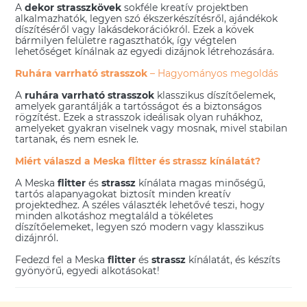
A
dekor strasszkövek
sokféle kreatív projektben
alkalmazhatók, legyen szó ékszerkészítésről, ajándékok
díszítéséről vagy lakásdekorációkról. Ezek a kövek
bármilyen felületre ragaszthatók, így végtelen
lehetőséget kínálnak az egyedi dizájnok létrehozására.
Ruhára varrható strasszok
– Hagyományos megoldás
A
ruhára varrható strasszok
klasszikus díszítőelemek,
amelyek garantálják a tartósságot és a biztonságos
rögzítést. Ezek a strasszok ideálisak olyan ruhákhoz,
amelyeket gyakran viselnek vagy mosnak, mivel stabilan
tartanak, és nem esnek le.
Miért válaszd a Meska flitter és strassz kínálatát?
A Meska
flitter
és
strassz
kínálata magas minőségű,
tartós alapanyagokat biztosít minden kreatív
projektedhez. A széles választék lehetővé teszi, hogy
minden alkotáshoz megtaláld a tökéletes
díszítőelemeket, legyen szó modern vagy klasszikus
dizájnról.
Fedezd fel a Meska
flitter
és
strassz
kínálatát, és készíts
gyönyörű, egyedi alkotásokat!