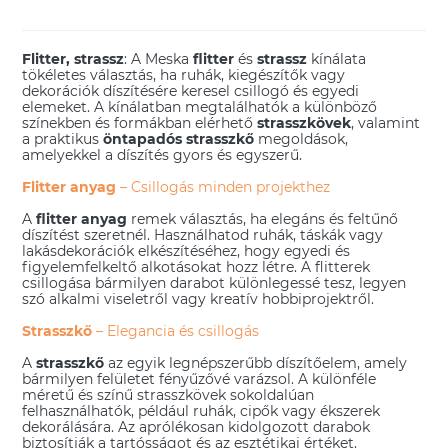
Flitter, strassz
: A Meska
flitter
és
strassz
kínálata
tökéletes választás, ha ruhák, kiegészítők vagy
dekorációk díszítésére keresel csillogó és egyedi
elemeket. A kínálatban megtalálhatók a különböző
színekben és formákban elérhető
strasszkövek
, valamint
a praktikus
öntapadós strasszkő
megoldások,
amelyekkel a díszítés gyors és egyszerű.
Flitter anyag
– Csillogás minden projekthez
A
flitter anyag
remek választás, ha elegáns és feltűnő
díszítést szeretnél. Használhatod ruhák, táskák vagy
lakásdekorációk elkészítéséhez, hogy egyedi és
figyelemfelkeltő alkotásokat hozz létre. A flitterek
csillogása bármilyen darabot különlegessé tesz, legyen
szó alkalmi viseletről vagy kreatív hobbiprojektről.
Strasszkő
– Elegancia és csillogás
A
strasszkő
az egyik legnépszerűbb díszítőelem, amely
bármilyen felületet fényűzővé varázsol. A különféle
méretű és színű strasszkövek sokoldalúan
felhasználhatók, például ruhák, cipők vagy ékszerek
dekorálására. Az aprólékosan kidolgozott darabok
biztosítják a tartósságot és az esztétikai értéket.