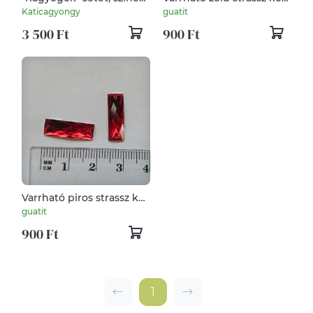
flittervirágok, díszítésre,
akril szögletes
Katicagyongy
guatit
ékszer készítéshez
3 500 Ft
900 Ft
Varrható piros strassz kő
akril szögletes
guatit
900 Ft
1