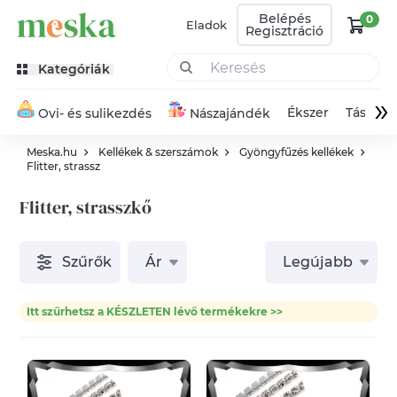
Belépés
0
Eladok
Regisztráció
Kategóriák
»
Ékszer
Táska
Ovi- és sulikezdés
Nászajándék
Meska.hu
Kellékek & szerszámok
Gyöngyfűzés kellékek
Flitter, strassz
Flitter, strasszkő
Szűrők
Ár
Legújabb
Itt szűrhetsz a KÉSZLETEN lévő termékekre >>