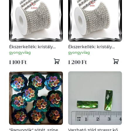
Ékszerkellék: kristály
Ékszerkellék: kristály
strassz ÜGY-ST01 clear-2,5
strassz ÜGY-ST01 clear-3
gyongyvilag
gyongyvilag
1 100 Ft
1 200 Ft
"Ragyogók" sötét, színes
Varrható zöld strassz kő