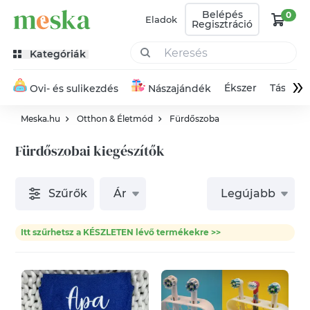
Belépés
0
Eladok
Regisztráció
Kategóriák
»
Ékszer
Táska
Ovi- és sulikezdés
Nászajándék
Meska.hu
Otthon & Életmód
Fürdőszoba
Fürdőszobai kiegészítők
Szűrők
Ár
Legújabb
Itt szűrhetsz a KÉSZLETEN lévő termékekre >>