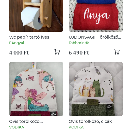
Wc papír tartó íves
ÚJDONSÁG!!! Törölköző
hímzés
FAngyal
Tobbmintfa
4 000 Ft
6 490 Ft
Ovis törölköző,
Ovis törölköző, cicák
virágtündér
VODIKA
VODIKA