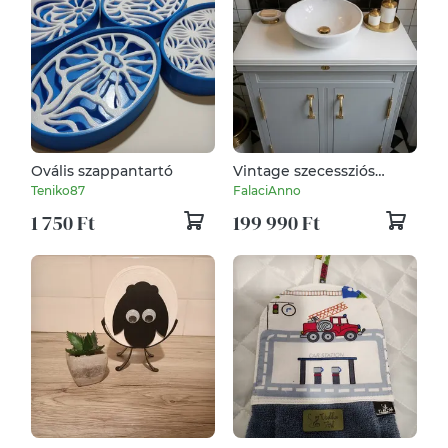
Ovális szappantartó
Vintage szecessziós
jégszekrény/mosdószekrény
Teniko87
FalaciAnno
anno 1905
1 750 Ft
199 990 Ft