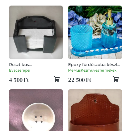
Rusztikus
Epoxy fürdőszoba készlet
papírzsebkendő tartó
tenger hangulatban
Evacserepei
MeMusKezmuvesTermekek
4 500 Ft
22 500 Ft