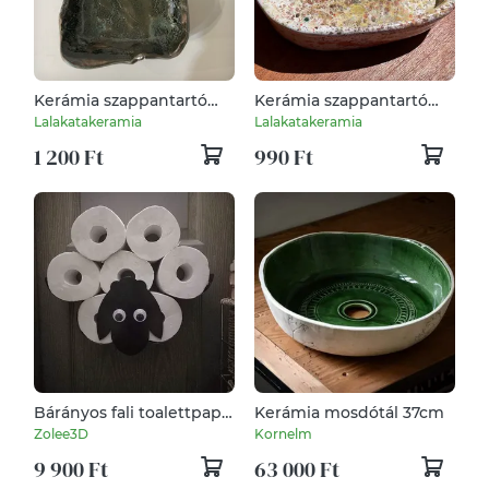
Kerámia szappantartó
Kerámia szappantartó
tálka
tálka
Lalakatakeramia
Lalakatakeramia
1 200 Ft
990 Ft
Bárányos fali toalettpapír
Kerámia mosdótál 37cm
tartó
Zolee3D
Kornelm
9 900 Ft
63 000 Ft