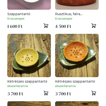
Szappantartó
Rusztikus, falra
szerelhető szappantartó
Evacserepei
Evacserepei
1 600 Ft
4 500 Ft
Kétrészes szappantartó
Kétrészes szappantartó
ekszerkeramia
ekszerkeramia
3 700 Ft
3 700 Ft