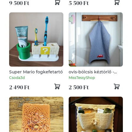
9 500 Ft
5 500 Ft
Super Mario fogkefetartó
ovis-bölcsis kéztörlő -
névvel jellel- több
Csoda3d
MissTessyShop
színben
2 490 Ft
2 500 Ft