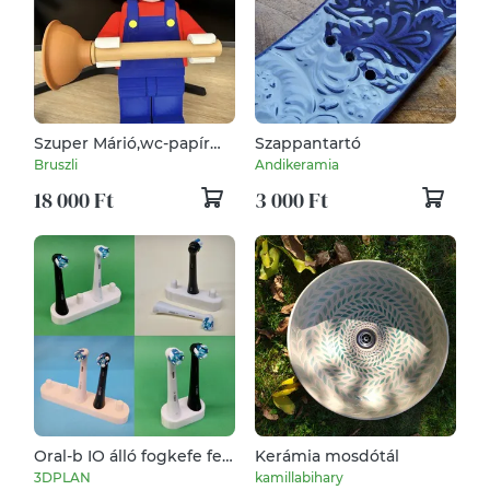
Szuper Márió,wc-papír
Szappantartó
tartó.
Bruszli
Andikeramia
18 000 Ft
3 000 Ft
Oral-b IO álló fogkefe fej
Kerámia mosdótál
tartó több kivitelben
3DPLAN
kamillabihary