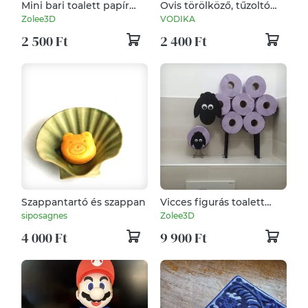
Mini bari toalett papír
Ovis törölköző, tűzoltó
tartó
autó
Zolee3D
VODIKA
2 500 Ft
2 400 Ft
Szappantartó és szappan
Vicces figurás toalett
papír tartó .
siposagnes
Zolee3D
4 000 Ft
9 900 Ft