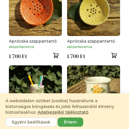
Aprócska szappantartó
Aprócska szappantartó
ekszerkeramia
ekszerkeramia
1 700 Ft
1 700 Ft
A weboldalon sütiket (cookie) használunk a
biztonságos böngészés és jobb felhasználói élmény
biztosításához.
Adatkezelési tájékoztató
Egyéni beállítások
Értem
Levendulás tároló
Ceruzatartó
ekszerkeramia
ekszerkeramia