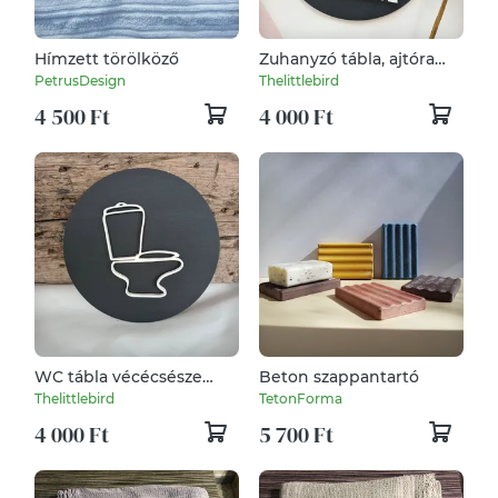
Hímzett törölköző
Zuhanyzó tábla, ajtóra
ragasztható zuhanyzó
PetrusDesign
Thelittlebird
tábla
4 500 Ft
4 000 Ft
WC tábla vécécsésze
Beton szappantartó
ikonnal
Thelittlebird
TetonForma
4 000 Ft
5 700 Ft