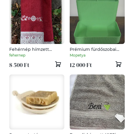
Fehérnép hímzett
Prémium fürdőszobai
törölközője 50x100 vörös-
tároló – modern,
fehernep
Mopetya
rábaközi
praktikus rendszerezés
8 500 Ft
12 000 Ft
🧴✨