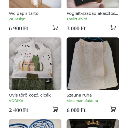
Wc papír tartó
Foglalt-szabad akasztós
tábla
2KDesign
Thelittlebird
6 900 Ft
3 000 Ft
Ovis törölköző, cicák
Szauna ruha
VODIKA
Mesemanufaktura
2 400 Ft
6 000 Ft