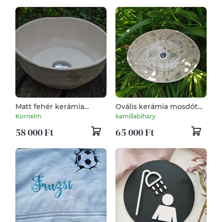
Matt fehér kerámia
Ovális kerámia mosdótál
mosdótál kisebb
levéllenyomatokkal
Kornelm
kamillabihary
helyiségekbe
58 000 Ft
65 000 Ft