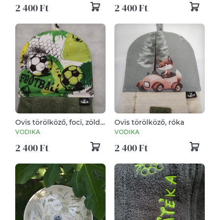
2 400 Ft
2 400 Ft
Ovis törölköző, foci, zöld-
Ovis törölköző, róka
fehér
VODIKA
VODIKA
2 400 Ft
2 400 Ft