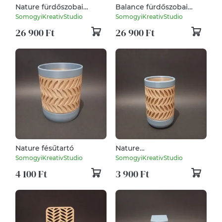
Nature fürdőszobai
Balance fürdőszobai
rendező szett
rendező szett
SomogyiKreativStudio
SomogyiKreativStudio
26 900 Ft
26 900 Ft
Nature fésűtartó
Nature
fogkefetartó/ceruzatartó
SomogyiKreativStudio
SomogyiKreativStudio
4 100 Ft
3 900 Ft