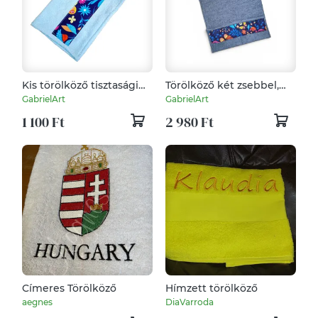
Kis törölköző tisztasági
Törölköző két zsebbel,
csomagba, Pillangós
Pillangós dekorcsíkkal
GabrielArt
GabrielArt
1 100 Ft
2 980 Ft
Címeres Törölköző
Hímzett törölköző
aegnes
DiaVarroda