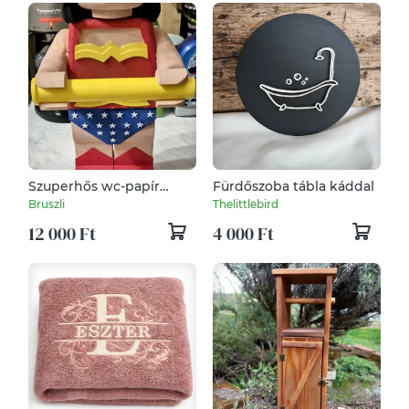
Szuperhős wc-papír
Fürdőszoba tábla káddal
tartó.
Bruszli
Thelittlebird
12 000 Ft
4 000 Ft