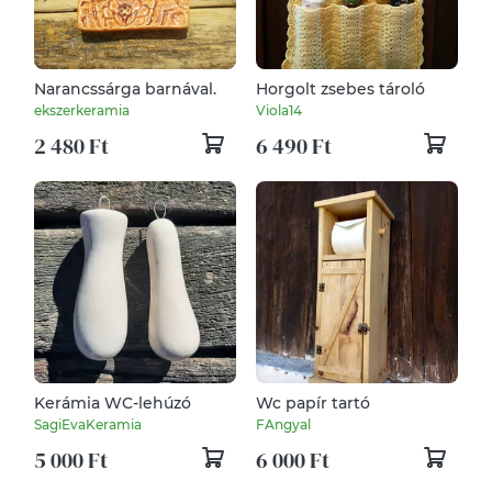
Narancssárga barnával.
Horgolt zsebes tároló
ekszerkeramia
Viola14
2 480 Ft
6 490 Ft
Kerámia WC-lehúzó
Wc papír tartó
SagiEvaKeramia
FAngyal
5 000 Ft
6 000 Ft