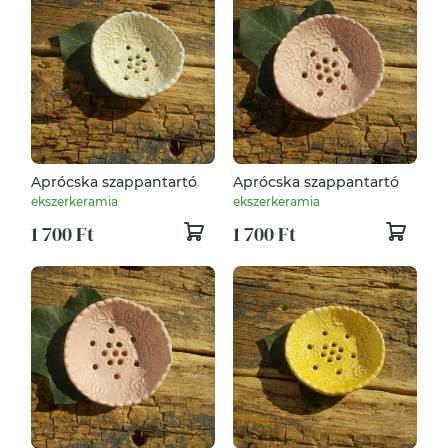
Aprócska szappantartó
Aprócska szappantartó
ekszerkeramia
ekszerkeramia
1 700 Ft
1 700 Ft