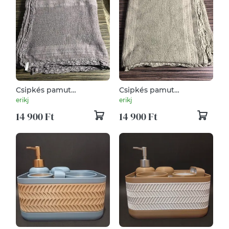
Csipkés pamut
Csipkés pamut
ágytakaró
ágytakaró
erikj
erikj
14 900 Ft
14 900 Ft