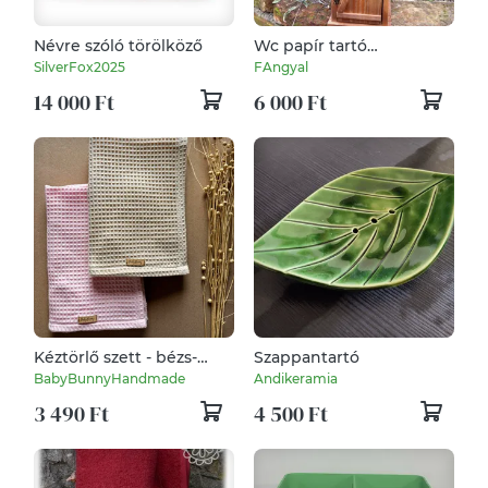
Névre szóló törölköző
Wc papír tartó
gesztenyebarna színben
SilverFox2025
FAngyal
14 000 Ft
6 000 Ft
Kéztörlő szett - bézs-
Szappantartó
rózsaszín
BabyBunnyHandmade
Andikeramia
3 490 Ft
4 500 Ft