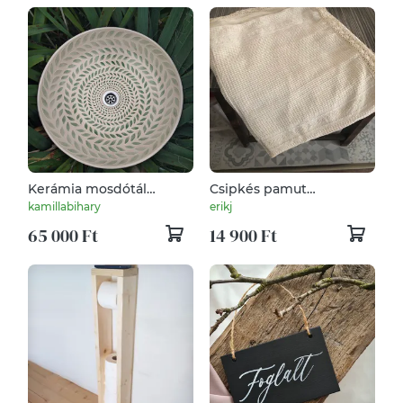
Kerámia mosdótál
Csipkés pamut
leveles mintával
ágytakaró
kamillabihary
erikj
65 000 Ft
14 900 Ft