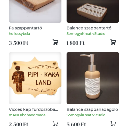
Fa szappantartó
Balance szappantartó
hollossybela
SomogyiKreativStudio
3 500 Ft
1 800 Ft
Vicces kép fürdőszoba
Balance szappanadagoló
ajtajára
mANDIbohandmade
SomogyiKreativStudio
2 500 Ft
5 600 Ft