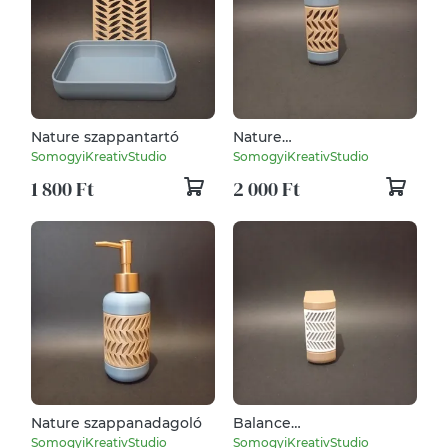
Nature szappantartó
Nature
törölköző/konyharuhatartó
SomogyiKreativStudio
SomogyiKreativStudio
1 800 Ft
2 000 Ft
Nature szappanadagoló
Balance
törölköző/konyharuhatartó
SomogyiKreativStudio
SomogyiKreativStudio