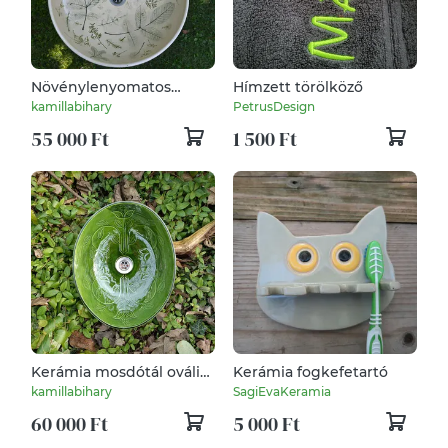
Növénylenyomatos
Hímzett törölköző
kerámia mosdótál
kamillabihary
PetrusDesign
55 000 Ft
1 500 Ft
Kerámia mosdótál ovális
Kerámia fogkefetartó
zöld tulis
kamillabihary
SagiEvaKeramia
60 000 Ft
5 000 Ft