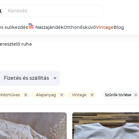
és sulikezdés
Nászajándék
Otthon
Esküvő
Vintage
Blog
eresztelő ruha
Fizetés és szállítás
Kézműves
Alapanyag
Vintage
Szűrők törlése