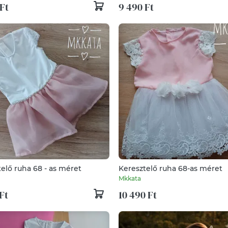
Ft
9 490 Ft
Keresztelő ruha 68 - as méret
Keresztelő ruha 68-as méret
Mkkata
Ft
10 490 Ft