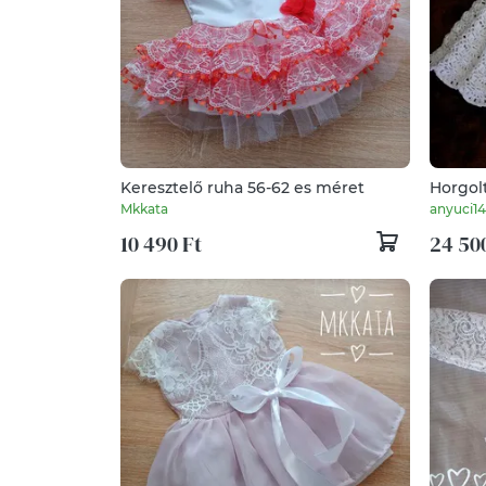
Keresztelő ruha 56-62 es méret
Horgol
Mkkata
anyuci14
10 490 Ft
24 50