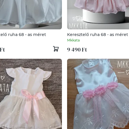
Keresztelő ruha 68 - as méret
Keresztelő ruha 68 - as méret
Mkkata
Ft
9 490 Ft