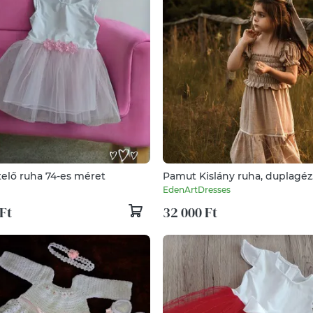
telő ruha 74-es méret
Pamut Kislány ruha, duplagéz
csipkével díszítve
EdenArtDresses
Ft
32 000 Ft