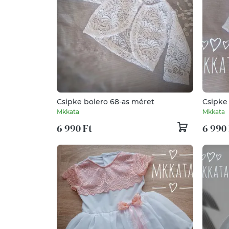
Csipke bolero 68-as méret
Csipke
Mkkata
Mkkata
6 990 Ft
6 990 