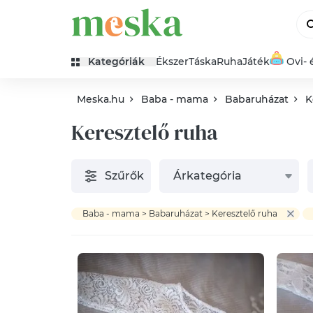
Kategóriák
Ékszer
Táska
Ruha
Játék
Ovi- 
Meska.hu
Baba - mama
Babaruházat
K
Keresztelő ruha
Szűrők
Árkategória
Baba - mama > Babaruházat > Keresztelő ruha