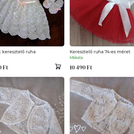
t keresztelő ruha
Keresztelő ruha 74-es méret
Mkkata
0 Ft
10 490 Ft