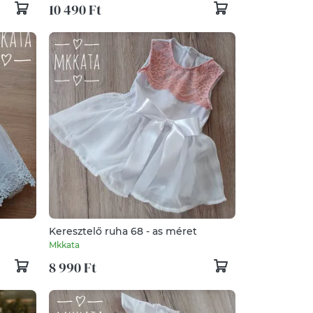
10 490 Ft
Keresztelő ruha 68 - as méret
Mkkata
8 990 Ft