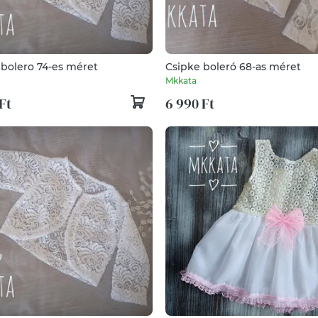
 bolero 74-es méret
Csipke boleró 68-as méret
Mkkata
Ft
6 990 Ft