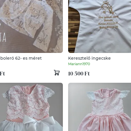
 boleró 62- es méret
Keresztelő ingecske
Mariann1970
Ft
10 500 Ft