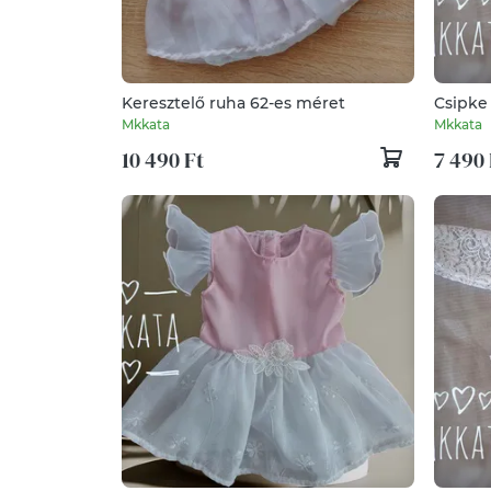
Keresztelő ruha 62-es méret
Csipke
Mkkata
Mkkata
10 490 Ft
7 490 