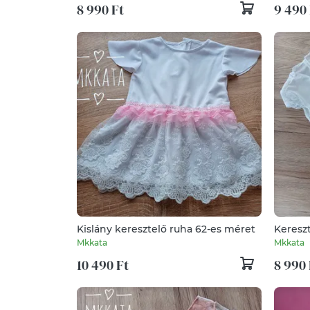
8 990 Ft
9 490 
Kislány keresztelő ruha 62-es méret
Mkkata
Mkkata
10 490 Ft
8 990 