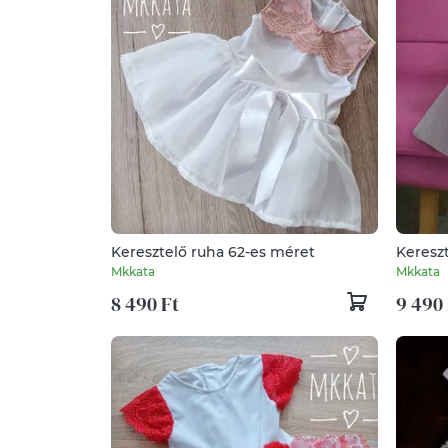
Keresztelő ruha 62-es méret
Keresz
Mkkata
Mkkata
8 490 Ft
9 490 