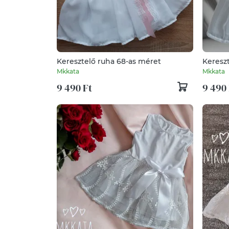
Keresztelő ruha 68-as méret
Mkkata
Mkkata
9 490 Ft
9 490 