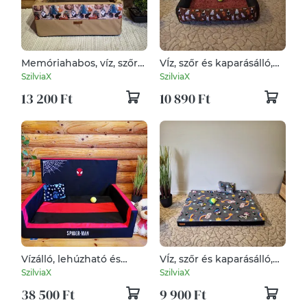
Memóriahabos, víz, szőr
VÍz, szőr és kaparásálló,
és kaparásálló, lehúzható
lehúzható és mosható
SzilviaX
SzilviaX
és mosható
kutyafekhely, kutyaágy
13 200 Ft
10 890 Ft
kutyafekhely, kutyaágy
Vízálló, lehúzható és
VÍz, szőr és kaparásálló,
mosható kutyafekhely,
lehúzható és mosható
SzilviaX
SzilviaX
kutyaágy
kutyafekhely, kutyaágy
38 500 Ft
9 900 Ft