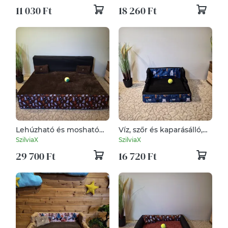
kutyafekhely, kutyaágy
kutyafekhely, kutyaágy
11 030 Ft
18 260 Ft
Lehúzható és mosható
Víz, szőr és kaparásálló,
kutyafekhely
lehúzható és mosható
SzilviaX
SzilviaX
kutyafekhely, kutyaágy
29 700 Ft
16 720 Ft