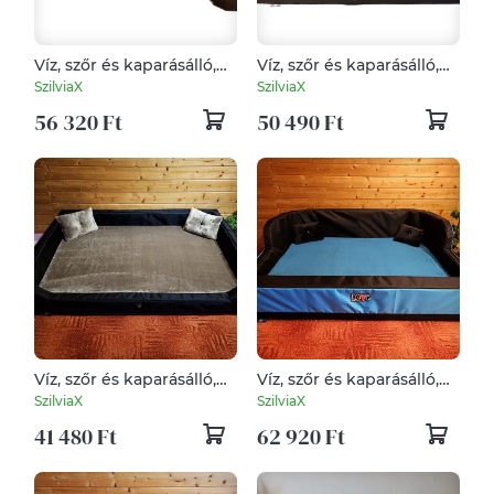
Víz, szőr és kaparásálló,
Víz, szőr és kaparásálló,
lehúzható és mosható
lehúzható és mosható
SzilviaX
SzilviaX
kutyfaekhely
kutyfaekhely
56 320 Ft
50 490 Ft
Víz, szőr és kaparásálló,
Víz, szőr és kaparásálló,
lehúzható és mosható
lehúzható és mosható
SzilviaX
SzilviaX
kutyfaekhely
kutyfaekhely
41 480 Ft
62 920 Ft