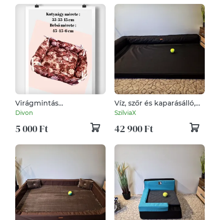
Virágmintás
Víz, szőr és kaparásálló,
kutyafekhely
lehúzható és mosható
Divon
SzilviaX
kedvencének.
kutyafekhely, kutyaágy
5 000 Ft
42 900 Ft