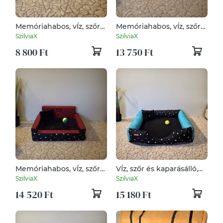
Memóriahabos, vÍz, szőr
Memóriahabos, vÍz, szőr
és kaparásálló, lehúzható
és kaparásálló, lehúzható
SzilviaX
SzilviaX
és mosható
és mosható
8 800 Ft
13 750 Ft
kutyafekhely, kutyaágy
kutyafekhely, kutyaágy
Memóriahabos, vÍz, szőr
VÍz, szőr és kaparásálló,
és kaparásálló, lehúzható
lehúzható és mosható
SzilviaX
SzilviaX
és mosható
kutyafekhely, kutyaágy
14 520 Ft
15 180 Ft
kutyafekhely, kutyaágy