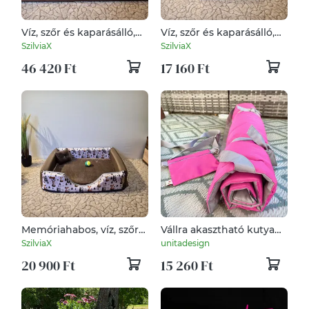
Víz, szőr és kaparásálló,
Víz, szőr és kaparásálló,
megfordítható,
lehúzható és mosható
SzilviaX
SzilviaX
lehúzható és mosható
kutyafekhely, kutyaágy
46 420 Ft
17 160 Ft
kutyafekhely, kutyaágy
Memóriahabos, víz, szőr
Vállra akasztható kutya
és kaparásálló, lehúzható
pokróc (M méret)
SzilviaX
unitadesign
és mosható
(magenta-szürke)
20 900 Ft
15 260 Ft
kutyafekhely, kutyaágy