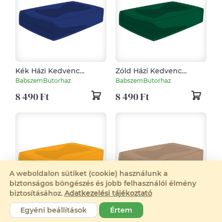
Kék Házi Kedvenc
Zöld Házi Kedvenc
Babzsák Fekhely Huzat
Babzsák Fekhely Huzat
BabszemButorhaz
BabszemButorhaz
8 490 Ft
8 490 Ft
A weboldalon sütiket (cookie) használunk a
biztonságos böngészés és jobb felhasználói élmény
biztosításához.
Adatkezelési tájékoztató
Egyéni beállítások
Értem
Sárga Házi Kedvenc
Drapp Házi Kedvenc
Babzsák Fekhely Huzat
Babzsák Fekhely Huzat
BabszemButorhaz
BabszemButorhaz