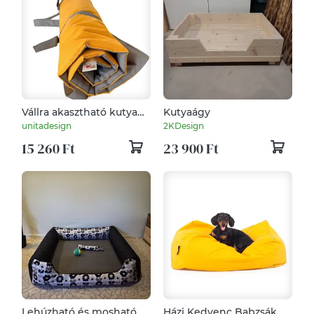
Vállra akasztható kutya
Kutyaágy
pokróc (M méret)
unitadesign
2KDesign
(napsárga-szürke)
15 260 Ft
23 900 Ft
Lehúzható és mosható
Házi Kedvenc Babzsák