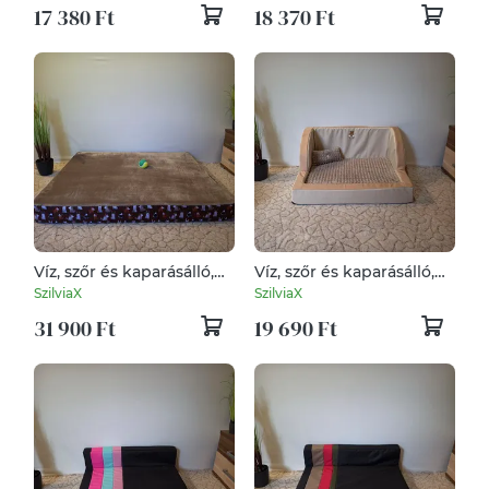
17 380 Ft
18 370 Ft
Víz, szőr és kaparásálló,
Víz, szőr és kaparásálló,
lehúzható és mosható
lehúzható és mosható
SzilviaX
SzilviaX
kutyafekhely, kutyaágy
kutyafekhely, kutyaágy
31 900 Ft
19 690 Ft