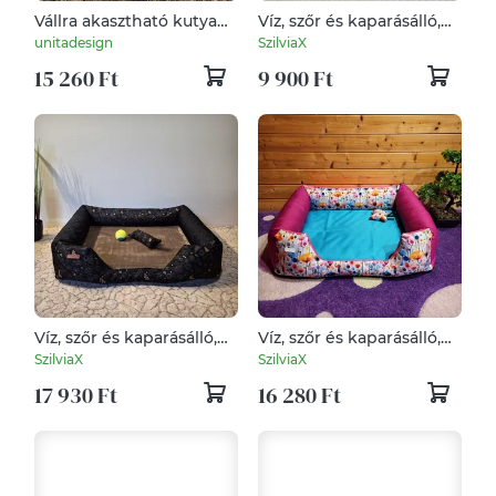
Vállra akasztható kutya
Víz, szőr és kaparásálló,
pokróc (M méret) (arany-
lehúzható és mosható
unitadesign
SzilviaX
szürke)
kutyafekhely, kutyaágy
15 260 Ft
9 900 Ft
Víz, szőr és kaparásálló,
Víz, szőr és kaparásálló,
lehúzható és mosható
lehúzható és mosható
SzilviaX
SzilviaX
kutyafekhely, kutyaágy
kutyafekhely, kutyaágy
17 930 Ft
16 280 Ft