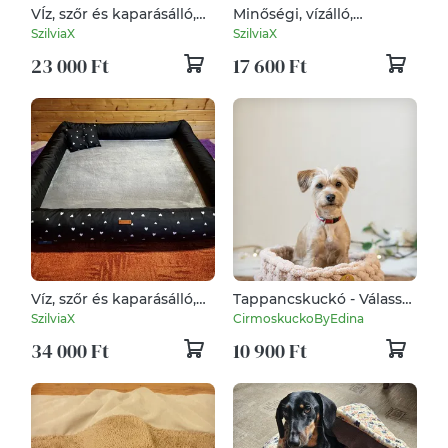
VÍz, szőr és kaparásálló,
Minőségi, vízálló,
megfordítható,
lehúzható és mosható
SzilviaX
SzilviaX
lehúzható és mosható
kutyafekhely, kutyaágy
23 000 Ft
17 600 Ft
kutyafekhely, kutyaágy
Víz, szőr és kaparásálló,
Tappancskuckó - Válassz
lehúzható és mosható
színt
SzilviaX
CirmoskuckoByEdina
kutyafekhely, kutyaágy
34 000 Ft
10 900 Ft