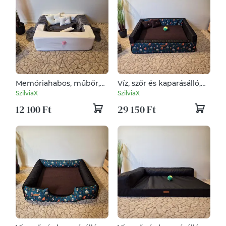
Memóriahabos, műbőr,
Víz, szőr és kaparásálló,
lehúzható és mosható
lehúzható és mosható
SzilviaX
SzilviaX
kutyfaekhely
kutyafekhely, kutyaágy
12 100 Ft
29 150 Ft