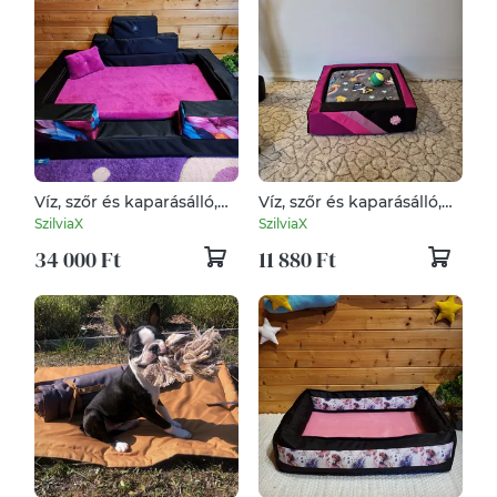
Víz, szőr és kaparásálló,
Víz, szőr és kaparásálló,
lehúzható és mosható
lehúzható és mosható
SzilviaX
SzilviaX
kutyafekhely, kutyaágy
kutyafekhely, kutyaágy
34 000 Ft
11 880 Ft