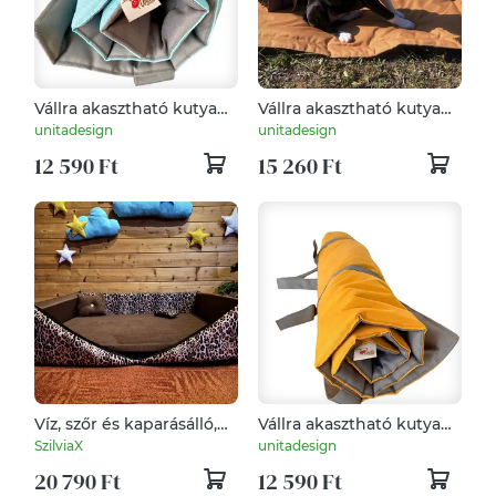
Vállra akasztható kutya
Vállra akasztható kutya
pokróc (S méret) (türkiz-
pokróc (M méret) (arany-
unitadesign
unitadesign
szürke)
szürke)
12 590 Ft
15 260 Ft
Víz, szőr és kaparásálló,
Vállra akasztható kutya
lehúzható és mosható
pokróc (S méret)
SzilviaX
unitadesign
kutyafekhely, kutyaágy
(napsárga-szürke)
20 790 Ft
12 590 Ft