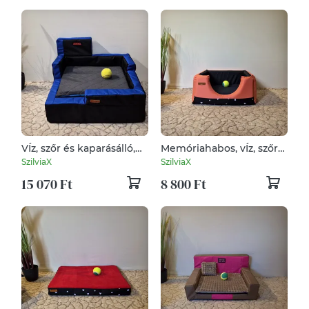
VÍz, szőr és kaparásálló,
Memóriahabos, vÍz, szőr
lehúzható és mosható
és kaparásálló, lehúzható
SzilviaX
SzilviaX
kutyafekhely, kutyaágy
és mosható
15 070 Ft
8 800 Ft
kutyafekhely, kutyaágy