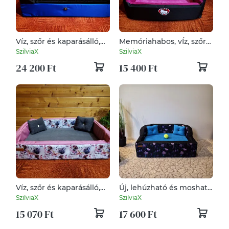
Víz, szőr és kaparásálló,
Memóriahabos, vÍz, szőr
lehúzható és mosható
és kaparásálló, lehúzható
SzilviaX
SzilviaX
kutyafekhely, kutyaágy
és mosható
24 200 Ft
15 400 Ft
kutyafekhely, kutyaágy
Víz, szőr és kaparásálló,
Új, lehúzható és mosható
lehúzható és mosható
víz, szőr és kaparásálló
SzilviaX
SzilviaX
kutyafekhely, kutyaágy
kutyafekhely, kutyaágy
15 070 Ft
17 600 Ft