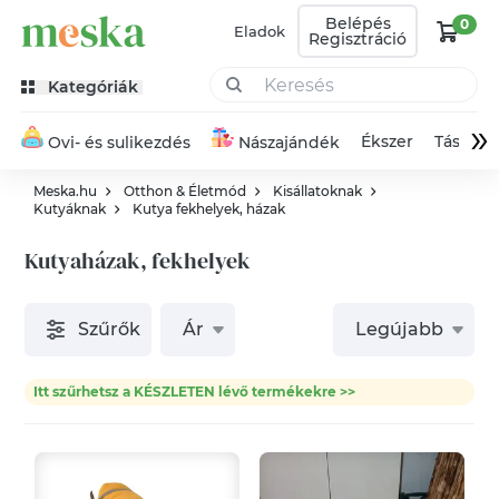
Belépés
0
Eladok
Regisztráció
Kategóriák
»
Ékszer
Táska
Ovi- és sulikezdés
Nászajándék
Meska.hu
Otthon & Életmód
Kisállatoknak
Kutyáknak
Kutya fekhelyek, házak
Kutyaházak, fekhelyek
Szűrők
Ár
Legújabb
Itt szűrhetsz a KÉSZLETEN lévő termékekre >>