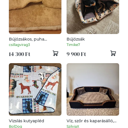
Bújózsákos, puha
Bújózsák
szőrmés babzsák párna,
csillagvirag3
Timike7
padlópárna házi
14 300 Ft
9 900 Ft
kedvenceknek, 68 x 43
cm, új, egyedi, kézműves
termék
Vizslás kutyapléd
Víz, szőr és kaparásálló,
lehúzható és mosható
BolDog
SzilviaX