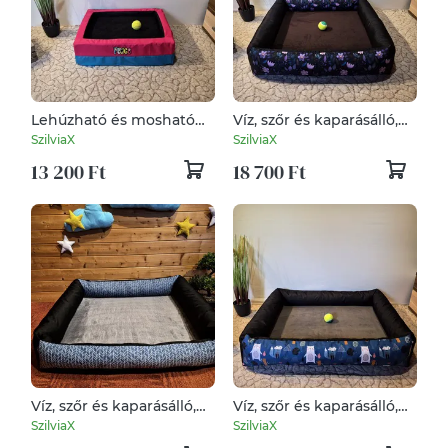
Lehúzható és mosható
Víz, szőr és kaparásálló,
víz, szőr és kaparásálló
lehúzható és mosható
SzilviaX
SzilviaX
kutyafekhely, kutyaágy
kutyafekhely, kutyaágy
13 200 Ft
18 700 Ft
Víz, szőr és kaparásálló,
Víz, szőr és kaparásálló,
lehúzható és mosható
lehúzható és mosható
SzilviaX
SzilviaX
kutyafekhely, kutyaágy
kutyafekhely, kutyaágy