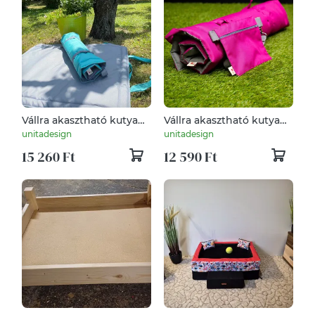
Vállra akasztható kutya
Vállra akasztható kutya
pokróc (M méret) (türkiz-
pokróc (S méret)
unitadesign
unitadesign
szürke)
(magenta-szürke)
15 260 Ft
12 590 Ft