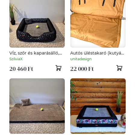
VÍz, szőr és kaparásálló,
Autós üléstakaró (kutyás)
lehúzható és mosható
(arany-fekete)
SzilviaX
unitadesign
kutyafekhely, kutyaágy
20 460 Ft
22 000 Ft