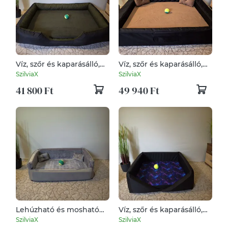
Víz, szőr és kaparásálló,
Víz, szőr és kaparásálló,
lehúzható és mosható
lehúzható és mosható
SzilviaX
SzilviaX
kutyafekhely, kutyaágy
kutyafekhely, kutyaágy
41 800 Ft
49 940 Ft
Lehúzható és mosható
Víz, szőr és kaparásálló,
kutyafekhely, kutyaágy
lehúzható és mosható
SzilviaX
SzilviaX
kutyafekhely, kutyaágy