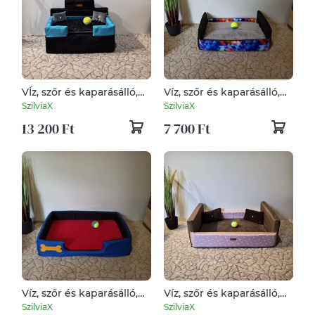
VÍz, szőr és kaparásálló,
Víz, szőr és kaparásálló,
lehúzható és mosható
lehúzható és mosható
SzilviaX
SzilviaX
kutyafekhely, kutyaágy
kutyafekhely, kutyaágy
13 200 Ft
7 700 Ft
Víz, szőr és kaparásálló,
Víz, szőr és kaparásálló,
lehúzható és mosható
lehúzható és mosható
SzilviaX
SzilviaX