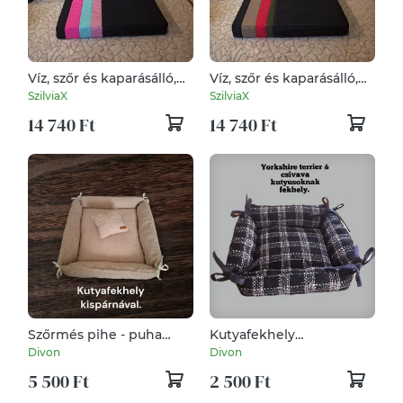
Víz, szőr és kaparásálló,
Víz, szőr és kaparásálló,
lehúzható és mosható
lehúzható és mosható
SzilviaX
SzilviaX
kutyafekhely, kutyaágy
kutyafekhely, kutyaágy
14 740 Ft
14 740 Ft
Szőrmés pihe - puha
Kutyafekhely
tapintású kutyaágy
kedvencének
Divon
Divon
kedvencének kispárna
kistermetű kutyusoknak
5 500 Ft
2 500 Ft
ajándékkal