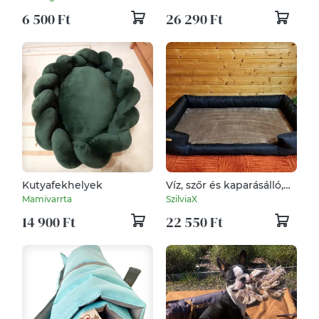
kutyafekhely, kutyaágy
6 500 Ft
26 290 Ft
Kutyafekhelyek
Víz, szőr és kaparásálló,
lehúzható és mosható
Mamivarrta
SzilviaX
kutyafekhely, kutyaágy
14 900 Ft
22 550 Ft