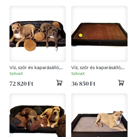
Víz, szőr és kaparásálló,
Víz, szőr és kaparásálló,
lehúzható és mosható
lehúzható és mosható
SzilviaX
SzilviaX
kutyfaekhely
kutyfaekhely
72 820 Ft
36 850 Ft