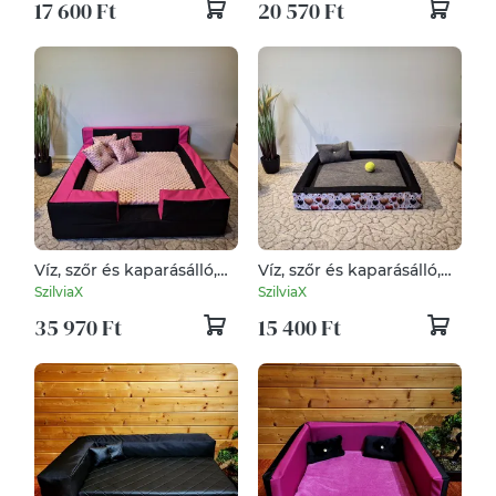
17 600 Ft
20 570 Ft
Víz, szőr és kaparásálló,
Víz, szőr és kaparásálló,
lehúzható és mosható
lehúzható és mosható
SzilviaX
SzilviaX
kutyafekhely, kutyaágy
kutyafekhely, kutyaágy
35 970 Ft
15 400 Ft