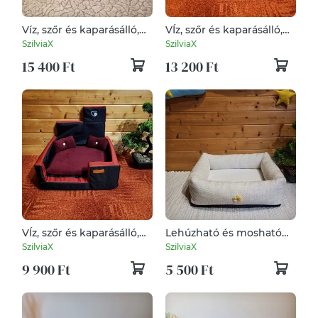
Víz, szőr és kaparásálló,
VÍz, szőr és kaparásálló,
lehúzható és mosható
lehúzható és mosható
SzilviaX
SzilviaX
kutyafekhely, kutyaágy
kutyafekhely, kutyaágy
15 400 Ft
13 200 Ft
VÍz, szőr és kaparásálló,
Lehúzható és mosható
lehúzható és mosható
kutyafekhely, kutyaágy
SzilviaX
SzilviaX
kutyafekhely, kutyaágy
9 900 Ft
5 500 Ft