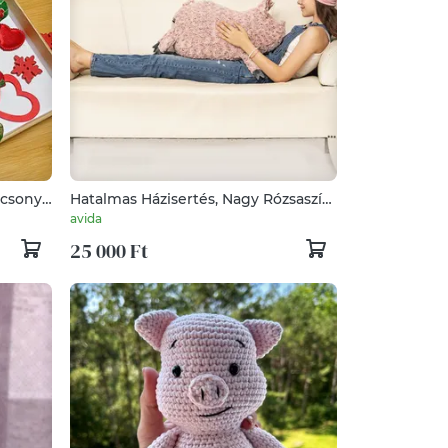
csonyi,
Hatalmas Házisertés, Nagy Rózsaszín
Mangalica, Puha Malac Párna
avida
25 000 Ft