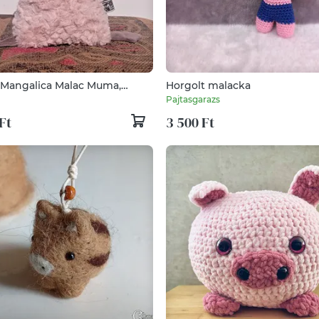
 Mangalica Malac Muma,
Horgolt malacka
nyi Puha Plüss Jószág
Pajtasgarazs
Ft
3 500 Ft