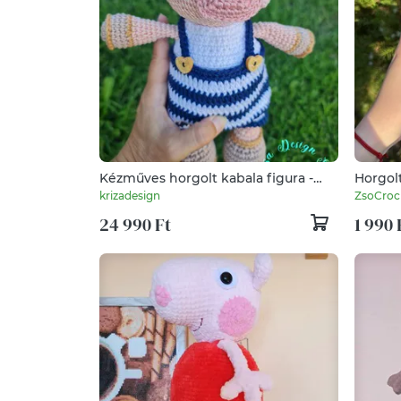
Kézműves horgolt kabala figura -
Horgol
Rupert malac
krizadesign
ZsoCroc
24 990 Ft
1 990 