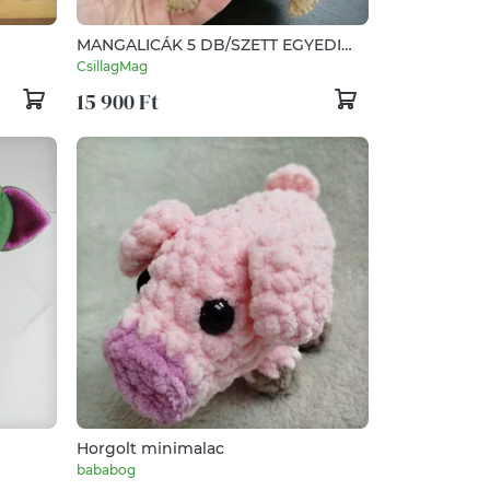
MANGALICÁK 5 DB/SZETT EGYEDI
FENNTARTHATÓ TERMÉSZETES
CsillagMag
MINŐSÉGI ANYAGOK WALDORF
15 900 Ft
JÁTÉK
Horgolt minimalac
bababog