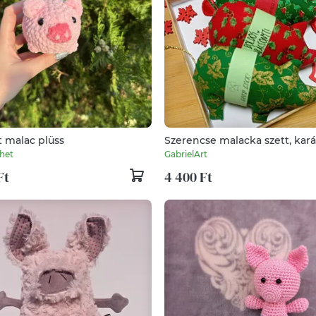
t malac plüss
Szerencse malacka szett, kará
4db
het
GabrielArt
Ft
4 400 Ft