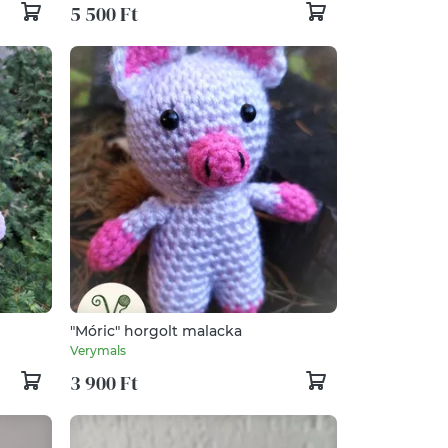
5 500 Ft
"Móric" horgolt malacka
Verymals
3 900 Ft