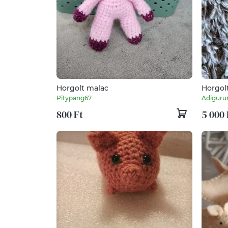
Horgolt malac
Horgol
Pitypang67
Adiguru
800 Ft
5 000 