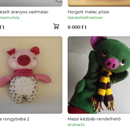
zelt aranyos vadmalac
Horgolt malac plüss
emezmuhely
SzeretettelKreativan
Ft
8 000 Ft
a rongybaba 2
Mazsi kézbáb-rendelhető
Andrea34