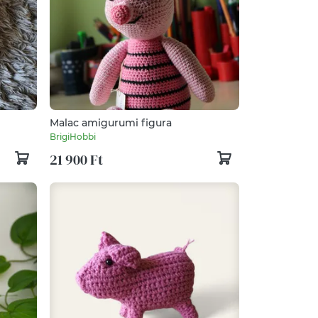
Malac amigurumi figura
BrigiHobbi
21 900 Ft