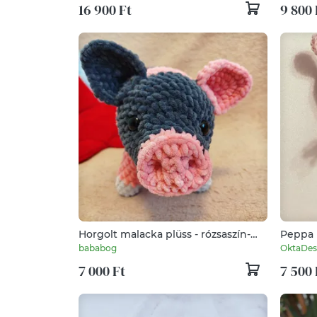
16 900 Ft
9 800 
GYAPJÚFILC GYAPJÚ NEMEZ ERDEI
ÁLLATOK
Horgolt malacka plüss - rózsaszín-
Peppa 
szürke
bababog
OktaDes
7 000 Ft
7 500 