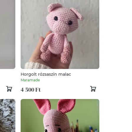
Horgolt rózsaszín malac
Maramade
4 500 Ft