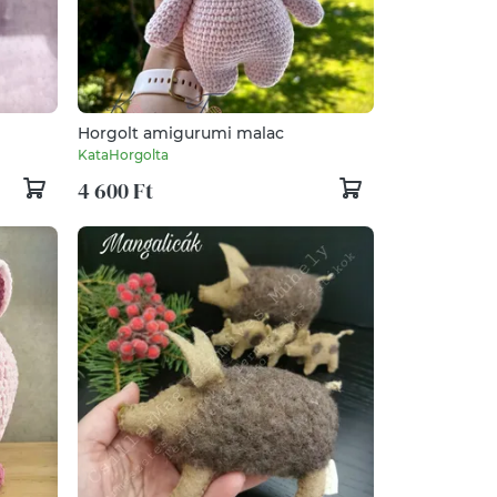
Horgolt amigurumi malac
KataHorgolta
4 600 Ft