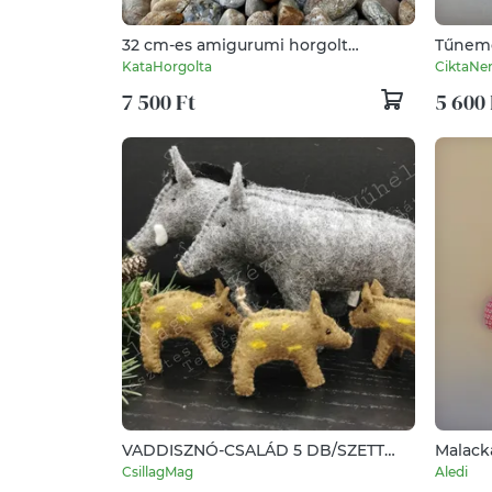
32 cm-es amigurumi horgolt
Tűneme
Malacka
KataHorgolta
CiktaN
7 500 Ft
5 600 
VADDISZNÓ-CSALÁD 5 DB/SZETT
Malack
VADDISZNÓ VADKAN ANYAKOCA
CsillagMag
Aledi
VADMALAC TERMÉSZETES ANYAG