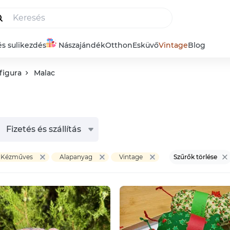
és sulikezdés
Nászajándék
Otthon
Esküvő
Vintage
Blog
kfigura
Malac
Fizetés és szállítás
Kézműves
Alapanyag
Vintage
Szűrők törlése