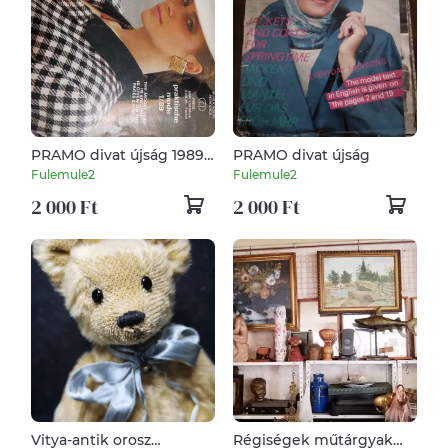
PRAMO divat újság 1989-
PRAMO divat újság
es évi
Fulemule2
Fulemule2
2 000 Ft
2 000 Ft
Vitya-antik orosz
Régiségek műtárgyak