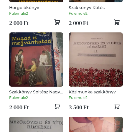
Horgolókönyv
Szakkönyv Kötés
Fulemule2
Fulemule2
2 000 Ft
2 000 Ft
Szakkönyv Soltész Nagy
Kézimunka szakkönyv
Anna: Magad is
Fulemule2
Fulemule2
megvarrhatod
2 000 Ft
3 500 Ft