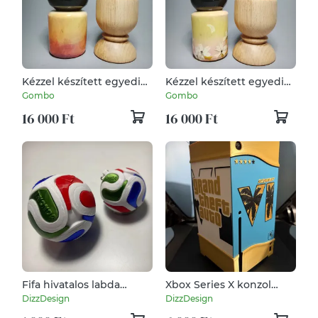
Kézzel készített egyedi
Kézzel készített egyedi
Kokeshi -
Kokeshi -
Gombo
Gombo
cseresznyevirág mintával
cseresznyevirág mintával
16 000 Ft
16 000 Ft
Fifa hivatalos labda
Xbox Series X konzol
kulcstartó vagy dísz
borítás GTA VI stílusban
DizzDesign
DizzDesign