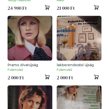
TeddyTreasures
Aledi
nyúl
24 900 Ft
21 000 Ft
Pramo divatújság
lakberendezési újság
Fulemule2
Fulemule2
2 000 Ft
2 000 Ft