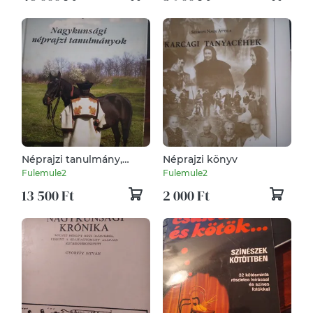
Néprajzi tanulmány,
Néprajzi könyv
könyv
Fulemule2
Fulemule2
13 500 Ft
2 000 Ft