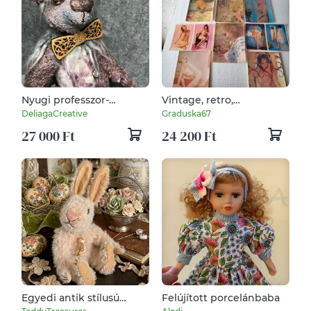
Nyugi professzor-
Vintage, retro,
levendulás illatmackó
lentikuláris, képváltó, 3D
DeliagaCreative
Graduska67
akt képeslapcsomag
27 000 Ft
24 200 Ft
Egyedi antik stílusú
Felújított porcelánbaba
kézzel készült nyuszi