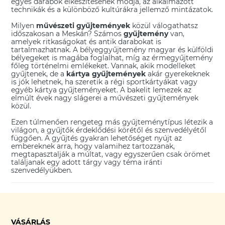
egyes darabok elkészítésének módja, az alkalmazott
technikák és a különböző kultúrákra jellemző mintázatok.
Milyen
művészeti gyűjtemények
közül válogathatsz
időszakosan a Meskán? Számos
gyűjtemény
van,
amelyek ritkaságokat és antik darabokat is
tartalmazhatnak. A
bélyeggyűjtemény
magyar és külföldi
bélyegeket is magába foglalhat, míg az érmegyűjtemény
főleg történelmi emlékeket. Vannak, akik modelleket
gyűjtenek, de a
kártya gyűjtemények
akár gyerekeknek
is jók lehetnek, ha szeretik a régi sportkártyákat vagy
egyéb kártya gyűjteményeket. A
bakelit lemezek
az
elmúlt évek nagy slágerei a művészeti gyűjtemények
közül.
Ezen túlmenően rengeteg más gyűjteménytípus létezik a
világon, a gyűjtők érdeklődési körétől és szenvedélyétől
függően. A gyűjtés gyakran lehetőséget nyújt az
embereknek arra, hogy valamihez tartozzanak,
megtapasztalják a múltat, vagy egyszerűen csak örömet
találjanak egy adott tárgy vagy téma iránti
szenvedélyükben.
VÁSÁRLÁS