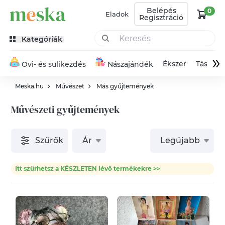
Belépés
0
Eladok
Regisztráció
Kategóriák
»
Ékszer
Táska
Ovi- és sulikezdés
Nászajándék
Meska.hu
Művészet
Más gyűjtemények
Művészeti gyűjtemények
Szűrők
Ár
Legújabb
Itt szűrhetsz a KÉSZLETEN lévő termékekre >>