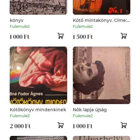
könyv
Kötő mintakönyv. Címe:
Csak ülök és kötök.
Fulemule2
Fulemule2
1 000 Ft
1 500 Ft
Kötőkönyv mindenkinek
Nők lapja újság
Fulemule2
Fulemule2
2 000 Ft
1 000 Ft