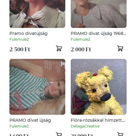
Pramo divatújság
PRAMO divat újság 1968
évi
Fulemule2
Fulemule2
2 500 Ft
2 000 Ft
PRAMO divat újság
Flóra-rózsákkal hímzett
pamut mackó
Fulemule2
DeliagaCreative
1 600 Ft
21 000 Ft