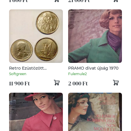
Retro Ezüstözött
PRAMO divat újság 1970
pénzérme kópiák
Softgreen
Fulemule2
gyűjteménye
11 900 Ft
2 000 Ft