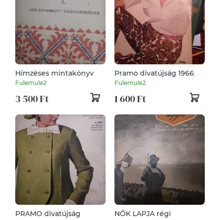
Hímzéses mintakönyv
Pramo divatújság 1966
Fulemule2
Fulemule2
3 500 Ft
1 600 Ft
PRAMO divatújság
NŐK LAPJA régi