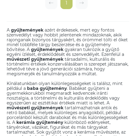
1
A
gyűjtemények
azért érdekesek, mert egy fontos
szenvedélyt vagy hobbit jelentenek mindazoknak, akik
rajonganak bizonyos tárgyakért, és örömmel tölti el őket
minél többféle tárgy beszerzése és a gyűjtemény
bővítése. A
gyűjtemények
gyakran tükrözik a gyűjtő
egyéni ízlését, érdeklődését és szenvedélyét. Ezenfelül a
művészeti gyűjtemények
társadalmi, kulturális és
történelmi értékek konzerválásában is szerepet játszanak,
lehetővé téve a jövő generációi számára, hogy
megismerjék és tanulmányozzák a múltat.
Kínálatunkban olyan különlegességeket is találsz, mint
például a
baba gyűjtemény
. Babákat gyűjteni a
gyermekkorukból megmaradt kedvencek iránti
nosztalgia, a történelmi és kulturális érdeklődés vagy
egyszerűen az esztétikai értékek miatt is lehet. A
művészeti gyűjtemények
tartalmazhatnak antik és
retró babákat, melyek különleges anyagokból, például
porcelánból készült darabokat és más különlegességeket
is. A
kerámia gyűjtemény
különböző edényeket,
tányérokat, vázákat, figurákat és más tárgyakat
tartalmazhat. Sok gyűjtőt vonz a kerámia művészete, az