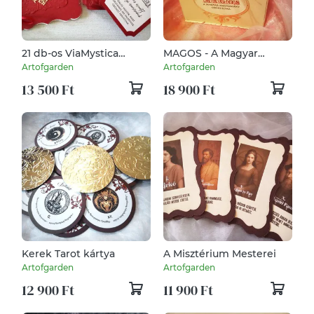
21 db-os ViaMystica
MAGOS - A Magyar
kártya
hagyomány orákuluma.
Artofgarden
Artofgarden
13 500 Ft
18 900 Ft
Kerek Tarot kártya
A Misztérium Mesterei
Artofgarden
Artofgarden
12 900 Ft
11 900 Ft