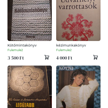
Kötőmintakönyv
kézimunkakönyv
Fulemule2
Fulemule2
3 500 Ft
4 000 Ft