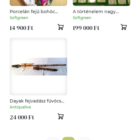
Porcelán fejű bohóc
A történelem nagy
baba selyem öltözetben
autómodelljei. Teljes
Softgreen
Softgreen
24db-s kollekció eredeti
14 900 Ft
199 000 Ft
dobozában,
műbizonylattal
Dayak fejvadász fúvócső
Borneó szigetéről
Antiquelive
24 000 Ft