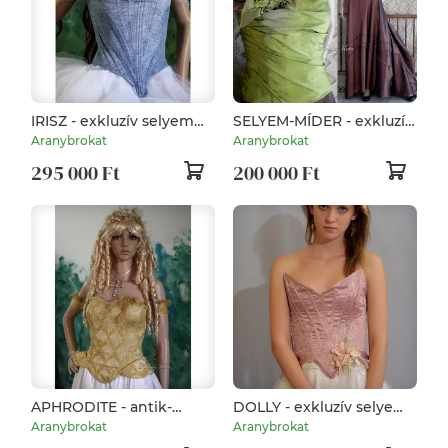
IRISZ - exkluzív selyem
SELYEM-MÍDER - exkluzív
fűző
raffolt hernyóselyem-taft
Aranybrokat
Aranybrokat
fűző
295 000 Ft
200 000 Ft
APHRODITE - antik-
DOLLY - exkluzív selyem
brokát fűző
fűző
Aranybrokat
Aranybrokat