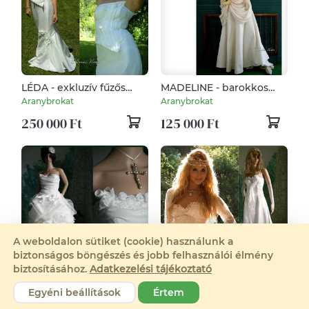
LÉDA - exkluzív fűzős
MADELINE - barokkos
menyasszonyi ruha
menyasszonyi ruha
Aranybrokat
Aranybrokat
250 000 Ft
125 000 Ft
A weboldalon sütiket (cookie) használunk a
biztonságos böngészés és jobb felhasználói élmény
biztosításához.
Adatkezelési tájékoztató
FRANCESCA - bohém
ANGELINA - romantikus
Egyéni beállítások
Értem
menyasszonyi ruha
menyasszonyi ruha
Aranybrokat
Aranybrokat