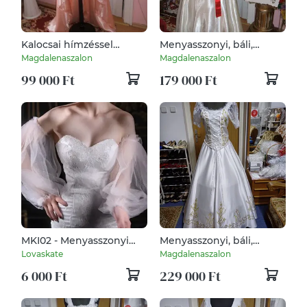
Kalocsai hímzéssel
Menyasszonyi, báli,
diszített alkalmi,
koszorúslány ruha,
Magdalenaszalon
Magdalenaszalon
menyecske,
kalocsai himzett,
99 000 Ft
179 000 Ft
menyasszonyi ruha
MKI02 - Menyasszonyi
Menyasszonyi, báli,
levehető puffos tüll
szalagavatós alkalmi
Lovaskate
Magdalenaszalon
ruhaujj - több színben
palotás ruha.
6 000 Ft
229 000 Ft