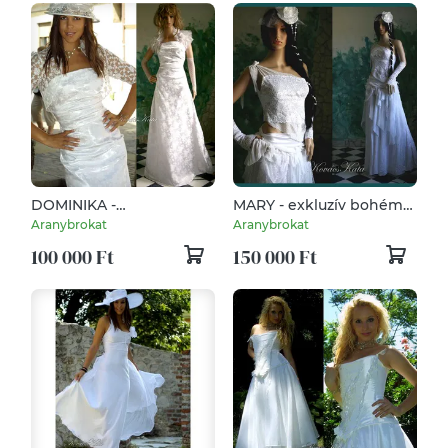
DOMINIKA -
MARY - exkluzív bohém
menyasszonyi ruha
menyasszonyi ruha
Aranybrokat
Aranybrokat
100 000 Ft
150 000 Ft