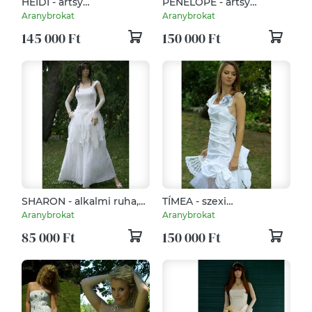
HEIDI - artsy
PENELOPÉ - artsy
menyasszonyi ruha
romantikus
Aranybrokat
Aranybrokat
menyasszonyi ruha
145 000 Ft
150 000 Ft
SHARON - alkalmi ruha,
TÍMEA - szexi
bohém alternatív
menyasszonyi ruha
Aranybrokat
Aranybrokat
menyasszonyi ruha
85 000 Ft
150 000 Ft