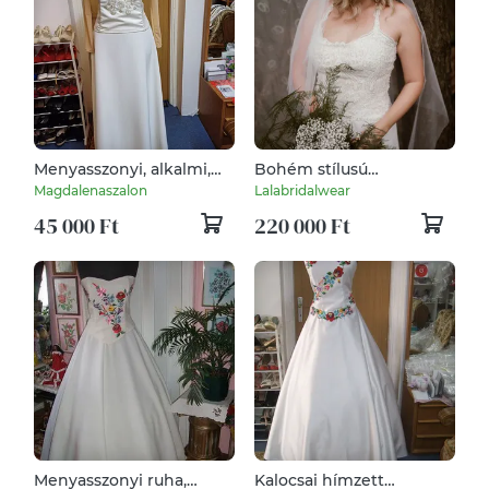
Menyasszonyi, alkalmi,
Bohém stílusú
báli, tánc ruha, két
menyasszonyi ruha
Magdalenaszalon
Lalabridalwear
részes.
45 000 Ft
220 000 Ft
Menyasszonyi ruha,
Kalocsai hímzett