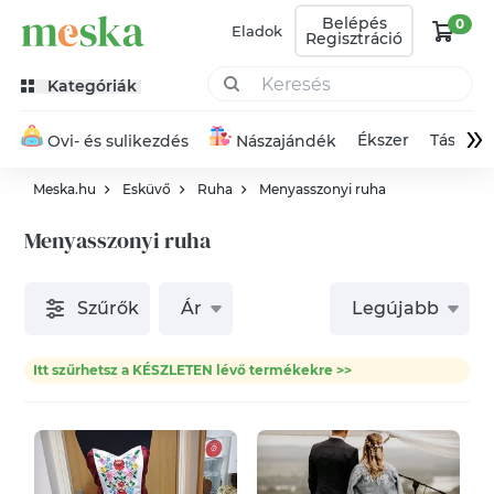
Belépés
0
Eladok
Regisztráció
Kategóriák
»
Ékszer
Táska
Ovi- és sulikezdés
Nászajándék
Meska.hu
Esküvő
Ruha
Menyasszonyi ruha
Menyasszonyi ruha
Szűrők
Ár
Legújabb
Itt szűrhetsz a KÉSZLETEN lévő termékekre >>