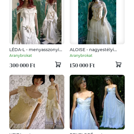
LÉDA-L - menyasszonyi
ALOISE - nagyestélyi
ruha
ruha, menyasszonyi ruha
Aranybrokat
Aranybrokat
300 000 Ft
150 000 Ft