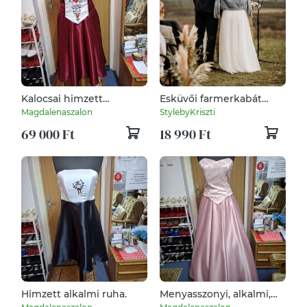
Kalocsai himzett
Esküvői farmerkabát
menyasszonyi,
menyasszonyoknak –
Magdalenaszalon
StylebyKriszti
menyecske, alkalmi ruha.
egyedi felirattal
69 000 Ft
18 990 Ft
Himzett alkalmi ruha.
Menyasszonyi, alkalmi,
báli, tánc ruha, két