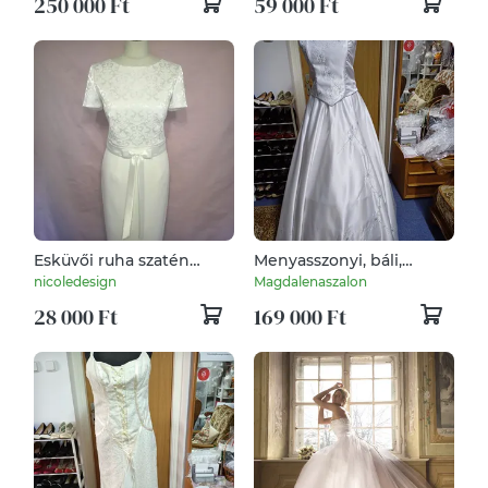
250 000 Ft
59 000 Ft
Esküvői ruha szatén
Menyasszonyi, báli,
megköthető masnival
alkalmi, szalagavatós
nicoledesign
Magdalenaszalon
ruha, kék virágos,
28 000 Ft
169 000 Ft
himzett.