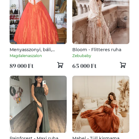
Menyasszonyi, báli,
Bloom - Flitteres ruha
alkalmi, palotás ruha,
Magdalenaszalon
Zebubaby
ekrű - narancs szinben.
89 000 Ft
65 000 Ft
Rainforest - Maxi ruha
Mabel - Tüll kismama