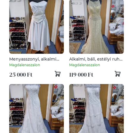
Menyasszonyi, alkalmi
Alkalmi, báli, estélyi ruha,
ruha, fehér, két részes.
de menyasszonyi
Magdalenaszalon
Magdalenaszalon
ruhának is kiváló.
25 000 Ft
119 000 Ft