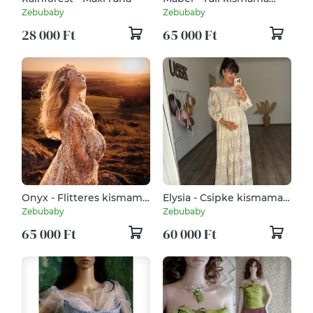
ruha
Zebubaby
Zebubaby
28 000 Ft
65 000 Ft
Onyx - Flitteres kismama
Elysia - Csipke kismama
ruha
ruha
Zebubaby
Zebubaby
65 000 Ft
60 000 Ft