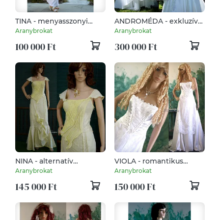
TINA - menyasszonyi
ANDROMÉDA - exkluzív
ruha
fűzős menyasszonyi ruha
Aranybrokat
Aranybrokat
100 000 Ft
300 000 Ft
NINA - alternatív
VIOLA - romantikus
menyasszonyi ruha
menyasszonyi ruha
Aranybrokat
Aranybrokat
145 000 Ft
150 000 Ft