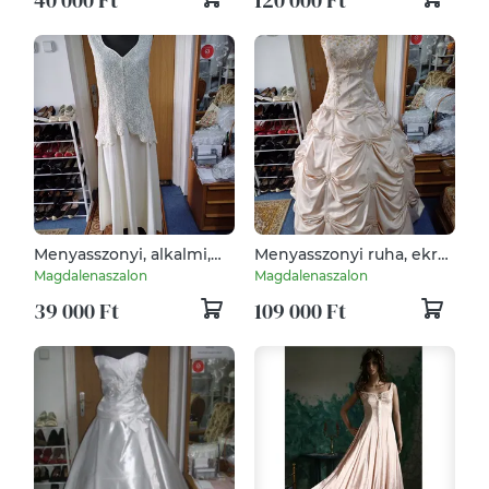
Menyasszonyi, alkalmi,
Menyasszonyi ruha, ekrü,
báli ruha, ekrü, csipke-
raffolt.
Magdalenaszalon
Magdalenaszalon
selyem
39 000 Ft
109 000 Ft