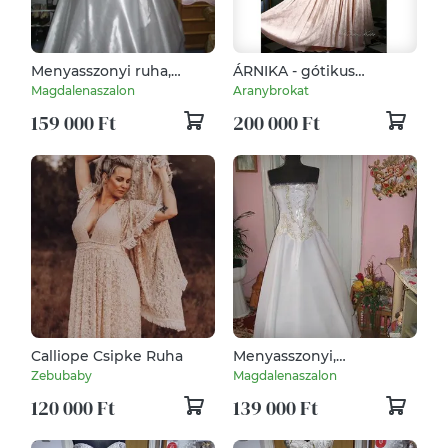
Menyasszonyi ruha,
ÁRNIKA - gótikus
kalocsai fehér himzéssel,
menyasszony-ruha
Magdalenaszalon
Aranybrokat
38-40
159 000 Ft
200 000 Ft
Calliope Csipke Ruha
Menyasszonyi,
menyecske, alkalmi, báli
Zebubaby
Magdalenaszalon
ruha. magyaros.
120 000 Ft
139 000 Ft