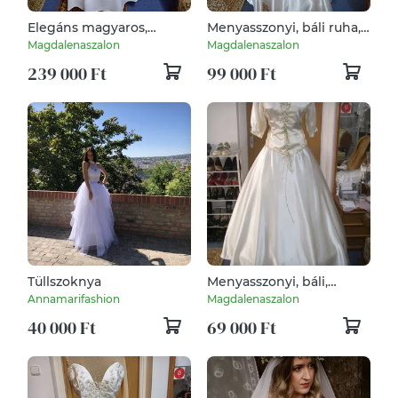
Elegáns magyaros,
Menyasszonyi, báli ruha,
kalocsai himzett
kalocsai himzéssel
Magdalenaszalon
Magdalenaszalon
menyasszonyi, báli ruha.
diszítve.
239 000 Ft
99 000 Ft
Tüllszoknya
Menyasszonyi, báli,
alkalmi, palotás ruha.
Annamarifashion
Magdalenaszalon
40 000 Ft
69 000 Ft