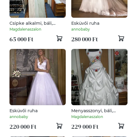
Csipke alkalmi, báli,
Esküvői ruha
esküvői ruha.
Magdalenaszalon
annobaby
65 000 Ft
280 000 Ft
Esküvői ruha
Menyasszonyi, báli,
szalagavatós ruha,
annobaby
Magdalenaszalon
kalocsai himzett.
220 000 Ft
229 000 Ft