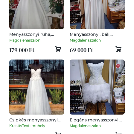
Menyasszonyi ruha,
Menyasszonyi, báli,
kalocsai himzett, két
alkalmi ruha, két részes,
Magdalenaszalon
Magdalenaszalon
részes, füzős.
füzős.
179 000 Ft
69 000 Ft
Csipkés menyasszonyi
Elegáns menyasszonyi,
ruha
alkalmi, báli, estélyi,
KreativTextilmuhely
Magdalenaszalon
táncruha