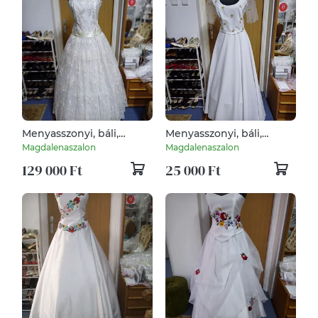
Menyasszonyi, báli,
Menyasszonyi, báli,
szalagavatós ruha, ekrü
alkalmi, szalagavatós
Magdalenaszalon
Magdalenaszalon
csipke
ruha.
129 000 Ft
25 000 Ft