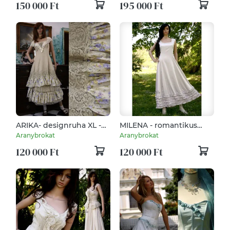
150 000 Ft
195 000 Ft
ARIKA- designruha XL -
MILENA - romantikus
alternatív esküvői ruha
design-ruha
Aranybrokat
Aranybrokat
120 000 Ft
120 000 Ft