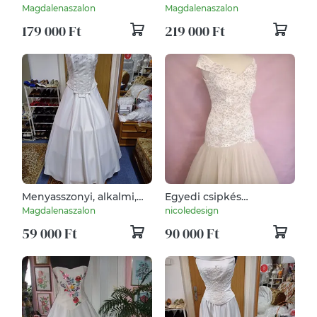
kalocsai himzett, két
magyaros menyasszonyi
Magdalenaszalon
Magdalenaszalon
részes, füzős.
ruha, nyakba pántos
179 000 Ft
219 000 Ft
Menyasszonyi, alkalmi,
Egyedi csipkés
báli, szalagavatós ruha,
menyasszonyi ruha
Magdalenaszalon
nicoledesign
fehér, strasszos.
59 000 Ft
90 000 Ft