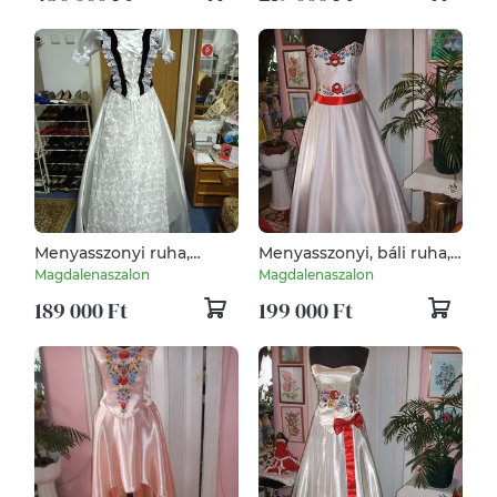
Menyasszonyi ruha,
Menyasszonyi, báli ruha,
alkalmi, báli, tánc,
düsesz, kalocsai hímzett.
Magdalenaszalon
Magdalenaszalon
szalagavatós ruha, fehér -
189 000 Ft
199 000 Ft
bordó.