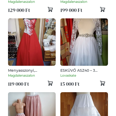
szalagavatós, báli, alkalmi
kalocsai hímzett, két
Magdalenaszalon
Magdalenaszalon
ruha.
részes, 38-40
129 000 Ft
199 000 Ft
Menyasszonyi,
ESKÜVŐ ASZ40 – 3
menyecske, alkalmi, tánc
rétegű fehér midi tüll
Magdalenaszalon
Lovaskate
ruha.
szoknya - több színben
119 000 Ft
15 000 Ft