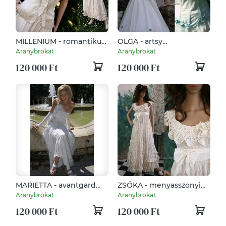
MILLENIUM - romantikus
OLGA - artsy
design-ruha
menyasszonyi ruha
Aranybrokat
Aranybrokat
120 000 Ft
120 000 Ft
MARIETTA - avantgard
ZSÓKA - menyasszonyi
menyasszonyi ruha
tündér-ruha - alternatív
Aranybrokat
Aranybrokat
esküvőre
120 000 Ft
120 000 Ft