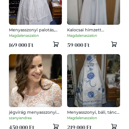
Menyasszonyi palotás,
Kalocsai himzett
báli, szalagavatós ruha,
menyasszonyi,
Magdalenaszalon
Magdalenaszalon
zsinóros himzett.
menyecske, alkalmi ruha.
169 000 Ft
59 000 Ft
jégvirág menyasszonyi
Menyasszonyi, báli, tánc,
ruha
alkalmi ruha, A vonalú,
szanyiandrea
Magdalenaszalon
kék hímzéssel.
450 000 Ft
219 000 Ft