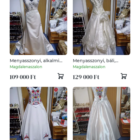
Menyasszonyi, alkalmi
Menyasszonyi, báli,
ruha, uszályos.
szalagavatós, alkalmi
Magdalenaszalon
Magdalenaszalon
ruha.
109 000 Ft
129 000 Ft