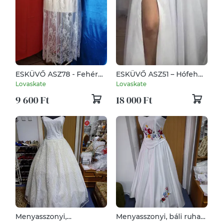
ESKÜVŐ ASZ78 - Fehér
ESKÜVŐ ASZ51 – Hófehér
francia csipkből készült
színű nyitott elejű
Lovaskate
Lovaskate
menyasszonyi szoknya
muszlin maxi szoknya -
9 600 Ft
18 000 Ft
más színben is
Menyasszonyi,
Menyasszonyi, báli ruha