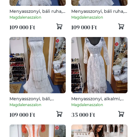
Menyasszonyi, báli ruha,
Menyasszonyi, báli ruha,
csipkés, uszályos
csipkés, uszályos.
Magdalenaszalon
Magdalenaszalon
109 000 Ft
109 000 Ft
Menyasszonyi, báli,
Menyasszonyi, alkalmi,
estélyi ruha, csipkés
báli ruha, csipke, hosszú
Magdalenaszalon
Magdalenaszalon
uszályos
ujjú
109 000 Ft
35 000 Ft