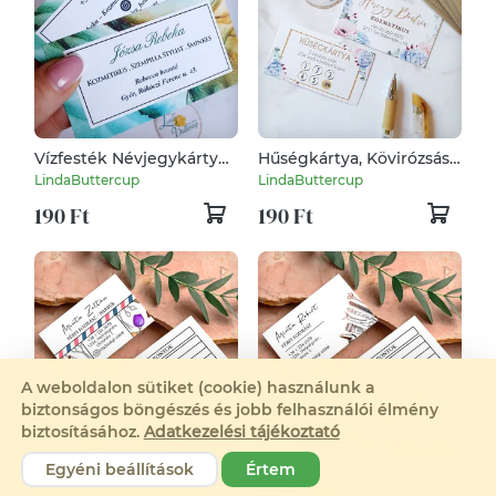
Vízfesték Névjegykártya,
Hűségkártya, Kövirózsás,
kozmetikus, fodrász,
Névjegykártya,
LindaButtercup
LindaButtercup
körmös, kék, türkiz
kozmetikus, fodrász,
190 Ft
190 Ft
körmös,
A weboldalon sütiket (cookie) használunk a
biztonságos böngészés és jobb felhasználói élmény
biztosításához.
Adatkezelési tájékoztató
Egyéni beállítások
Értem
Névjegykártya
Névjegykártya
időpontkártya
időpontkártya
ZOZOdesign
ZOZOdesign