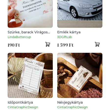
Szürke, barack Virágos
Emlék kártya
Névjegykártya,
LindaButtercup
3DGiftLab
kozmetikus, fodrász,
190 Ft
1 599 Ft
körmös, pasztell,
rózsaszín
Időpontkártya
Névjegykártya
CintiaGraphicDesign
CintiaGraphicDesign