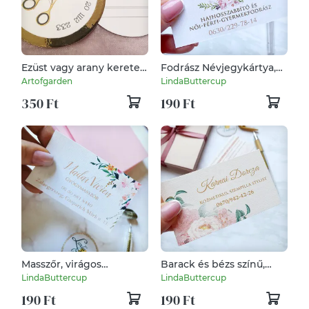
Ezüst vagy arany keretes
Fodrász Névjegykártya,
kerek névjegykártya
kozmetikus, fodrász,
Artofgarden
LindaButtercup
körmös, olló, időpont
350 Ft
190 Ft
kártya,
Masszőr, virágos
Barack és bézs színű,
Névjegykártya,
virágos Névjegykártya,
LindaButtercup
LindaButtercup
kozmetikus, fodrász,
kozmetikus, fodrász,
190 Ft
190 Ft
körmös,
körmös, pasztell, núd,