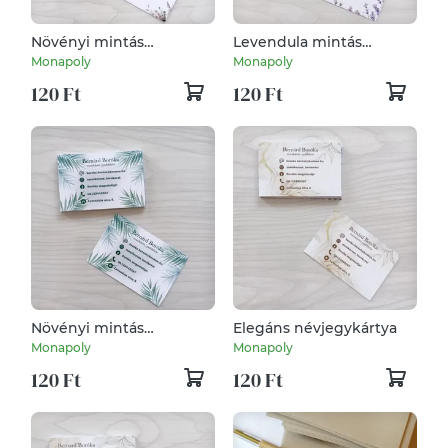
Növényi mintás
Levendula mintás
névjegykártya
névjegykártya
Monapoly
Monapoly
120 Ft
120 Ft
Növényi mintás
Elegáns névjegykártya
névjegykártya
Monapoly
Monapoly
120 Ft
120 Ft