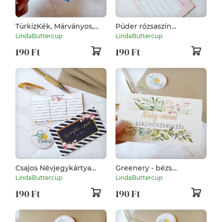
TürkizKék, Márványos,
Púder rózsaszín
Névjegykártya,
Időpontos
LindaButtercup
LindaButtercup
kozmetikus, fodrász,
Névjegykártya, DUPLA
190 Ft
190 Ft
körmös,
OLDALAS, Névjegykártya,
kozmetikus, fodrász,
körmös,
Csajos Névjegykártya
Greenery - bézs
Időpontos, arany színű és
Névjegykártya,
LindaButtercup
LindaButtercup
fekete, rózsás, DUPLA
kozmetikus, fodrász,
190 Ft
190 Ft
OLDALAS, kozmetikus,
körmös, esküvőszervező
fodrász, körmös,