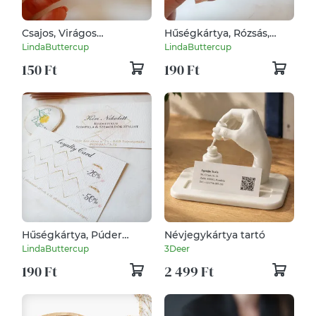
Csajos, Virágos
Hűségkártya, Rózsás,
Névjegykártya,
Névjegykártya,
LindaButtercup
LindaButtercup
kozmetikus, fodrász,
kozmetikus, fodrász,
150 Ft
190 Ft
körmös, pillás
körmös, pasztell, núd,
rosegold
Hűségkártya, Púder
Névjegykártya tartó
Pasztell, Névjegykártya,
LindaButtercup
3Deer
kozmetikus, fodrász,
190 Ft
2 499 Ft
körmös, pasztell, núd,
rosegold