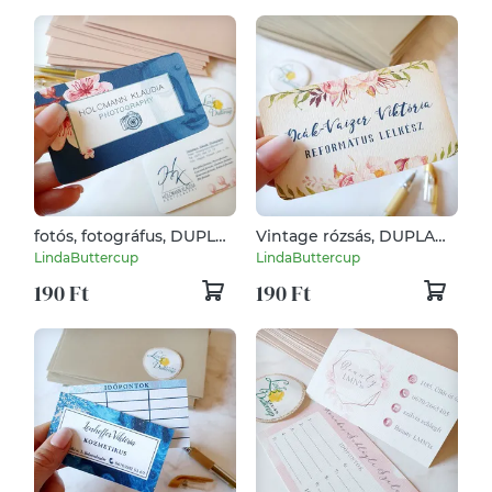
fotós, fotográfus, DUPLA
Vintage rózsás, DUPLA
OLDALAS, Névjegykártya,
OLDALAS, Vinatge,
LindaButtercup
LindaButtercup
kozmetikus, fodrász,
Névjegykártya,
190 Ft
190 Ft
körmös,
kozmetikus, fodrász,
körmös,