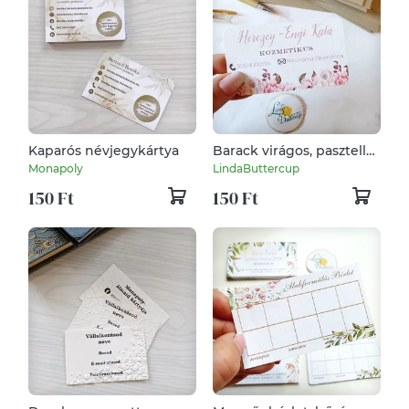
Kaparós névjegykártya
Barack virágos, pasztell
rózsaszín Névjegykártya,
Monapoly
LindaButtercup
EGY OLDALAS,
150 Ft
150 Ft
kozmetikus, fodrász,
körmös,