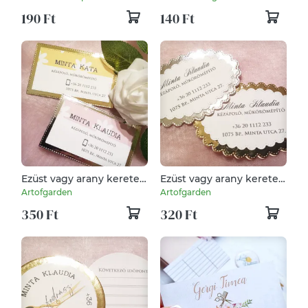
fodrász, körmös, olló,
QR kóddal
190 Ft
140 Ft
időpont kártya,
Ezüst vagy arany keretes
Ezüst vagy arany keretes
különleges
különleges
Artofgarden
Artofgarden
névjegykártya
névjegykártya
350 Ft
320 Ft