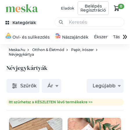
Belépés
0
Eladok
Regisztráció
Kategóriák
»
Ékszer
Táska
Ovi- és sulikezdés
Nászajándék
Meska.hu
Otthon & Életmód
Papír, írószer
Névjegykártya
Névjegykártyák
Szűrők
Ár
Legújabb
Itt szűrhetsz a KÉSZLETEN lévő termékekre >>