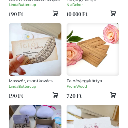
DUPLA OLDALAS
LindaButtercup
NiaDekor
Névjegykártya,
190 Ft
10 000 Ft
kozmetikus, fodrász,
körmös,
Masszőr, csontkovács
Fa névjegykártya
Névjegykártya, DUPLA
(cseresznye)
LindaButtercup
FromWood
OLDALAS, kozmetikus,
190 Ft
720 Ft
fodrász, körmös,