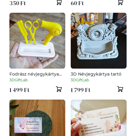
350 Ft
60 Ft
termékkártya
köszönőkártya minimál
virágos reklám
marketing arculat dizájn
Fodrász névjegykártya
3D Névjegykártya tartó
tartó
3DGiftLab
3DGiftLab
1 499 Ft
1 799 Ft