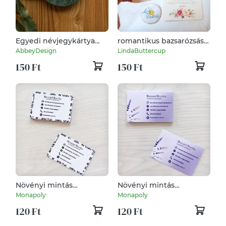
Egyedi névjegykártya
romantikus bazsarózsás,
hölgyeknek, bármilyen
Névjegykártya, EGY
AbbeyDesign
LindaButtercup
mintával
OLDALAS,
150 Ft
150 Ft
esküvőszervező,
kozmetikus, fodrász,
körmös,
Növényi mintás
Növényi mintás
névjegykártya
névjegykártya
Monapoly
Monapoly
120 Ft
120 Ft