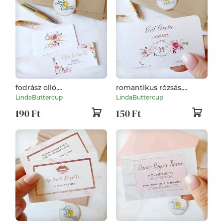
fodrász olló,
romantikus rózsás,
Névjegykártya, DUPLA
Névjegykártya, EGY
LindaButtercup
LindaButtercup
OLDALAS, kozmetikus,
OLDALAS, kozmetikus,
190 Ft
150 Ft
fodrász, körmös,
fodrász, körmös,