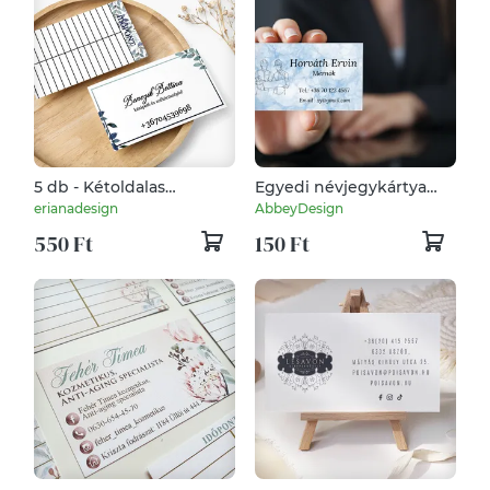
5 db - Kétoldalas
Egyedi névjegykártya
névjegykártya,
férfiaknak, bármilyen
erianadesign
AbbeyDesign
időpontkártya kék
mintával
550 Ft
150 Ft
mintával