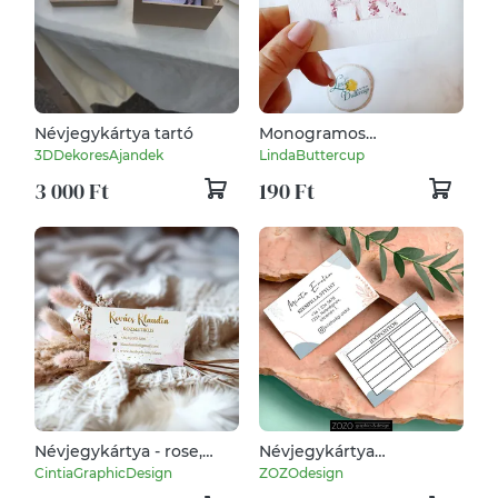
Névjegykártya tartó
Monogramos
Névjegykártya, DUPLA
3DDekoresAjandek
LindaButtercup
OLDALAS, Barack
3 000 Ft
190 Ft
virágos, pasztell
rózsaszín, kozmetikus,
fodrász, körmös,
Névjegykártya - rose,
Névjegykártya
gold
időpontkártya
CintiaGraphicDesign
ZOZOdesign
hűségkártya