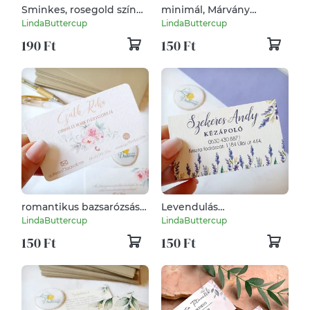
Sminkes, rosegold színű,
minimál, Márvány
DUPLA OLDALAS
mintás, púder zsaszín,
LindaButtercup
LindaButtercup
Névjegykártya,
Névjegykártya, EGY
190 Ft
150 Ft
kozmetikus, fodrász,
OLDALAS, kozmetikus,
körmös,
fodrász, körmös,
romantikus bazsarózsás,
Levendulás
Névjegykártya, EGY
Névjegykártya, EGY
LindaButtercup
LindaButtercup
OLDALAS,
OLDALAS, kozmetikus,
150 Ft
150 Ft
esküvőszervező,
fodrász, körmös,
kozmetikus, fodrász,
körmös,