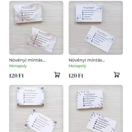
Növényi mintás
Növényi mintás
névjegykártya
névjegykártya
Monapoly
Monapoly
120 Ft
120 Ft