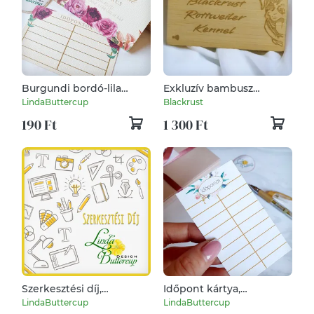
Burgundi bordó-lila
Exkluzív bambusz
rózsás, Csajos, DUPLA
névjegykártya NFC
LindaButtercup
Blackrust
OLDALAS, időpontos,
támogatással
190 Ft
1 300 Ft
Névjegykártya,
kozmetikus, fodrász,
körmös,
Szerkesztési díj,
Időpont kártya,
Szerkesztési költség,
Névjegykártya,
LindaButtercup
LindaButtercup
Egyedi Design, Tervezés,
kozmetikus, fodrász,