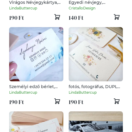
Virágos Névjegykártya,
Egyedi névjegy,
kozmetikus, fodrász,
névjegykártya tervezés
LindaButtercup
CristalloDesign
körmös, masszőr,
190 Ft
140 Ft
pasztell, púder rózsaszín
Személyi edző bérlet,
fotós, fotográfus, DUPLA
Névjegykártya,
OLDALAS, Vinatge,
LindaButtercup
LindaButtercup
kozmetikus, fodrász,
Névjegykártya,
190 Ft
190 Ft
körmös, masszőr
kozmetikus, fodrász,
körmös,