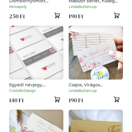
Dombornyomott
Masszőr bérlet, hűség
névjegykártya
kártya Névjegykártya,
Monapoly
LindaButtercup
kozmetikus,
250 Ft
190 Ft
alakformálás, kezelés,
Egyedi névjegy,
Csajos, Virágos
névjegykártya tervezés
Névjegykártya,
CristalloDesign
LindaButtercup
QR kóddal
kozmetikus, fodrász,
140 Ft
190 Ft
körmös, pasztell,
rózsaszín