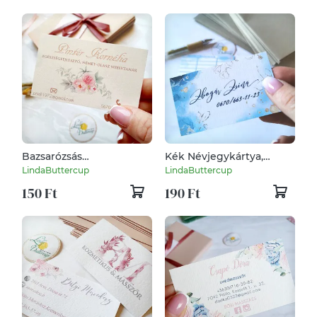
Bazsarózsás
Kék Névjegykártya,
Névjegykártya,
kozmetikus, fodrász,
LindaButtercup
LindaButtercup
kozmetikus, fodrász,
körmös,
150 Ft
190 Ft
körmös, pillás