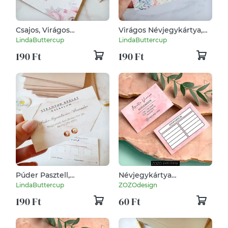
Csajos, Virágos
Virágos Névjegykártya,
Névjegykártya,
kozmetikus, fodrász,
LindaButtercup
LindaButtercup
kozmetikus, fodrász,
körmös, masszőr
190 Ft
190 Ft
körmös, pasztell, núd,
rosegold
Púder Pasztell,
Névjegykártya
Névjegykártya,
időpontkártya
LindaButtercup
ZOZOdesign
kozmetikus, fodrász,
hűségkártya
190 Ft
60 Ft
körmös, pasztell, núd,
termékkártya
rosegold
köszönőkártya
watercolor pink reklám
marketing arculat dizájn