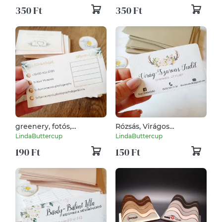
350 Ft
350 Ft
greenery, fotós,
Rózsás, Virágos
fotográfus, DUPLA
Névjegykártya, EGY
LindaButtercup
LindaButtercup
OLDALAS, Vinatge,
OLDALAS, kozmetikus,
190 Ft
150 Ft
Névjegykártya,
fodrász, körmös, pasztell,
kozmetikus, fodrász,
rózsaszín
körmös,