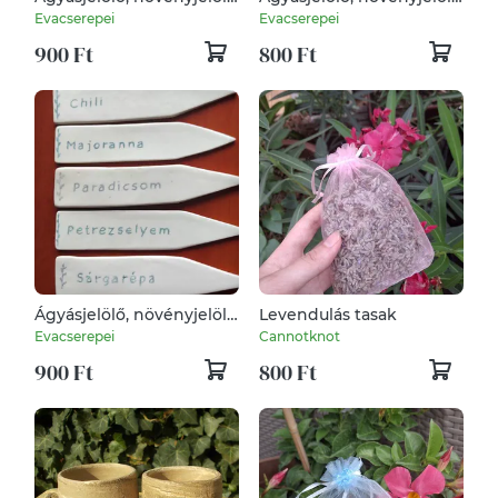
táblácska
táblácska
Evacserepei
Evacserepei
900 Ft
800 Ft
Ágyásjelölő, növényjelölő
Levendulás tasak
táblácska
Evacserepei
Cannotknot
900 Ft
800 Ft