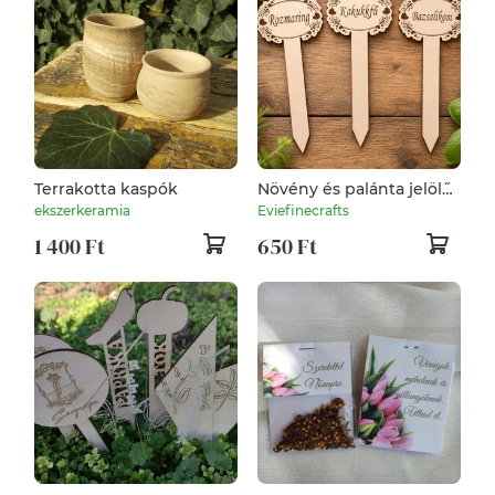
Terrakotta kaspók
Növény és palánta jelöl˝ő
tábla
ekszerkeramia
Eviefinecrafts
1 400 Ft
650 Ft