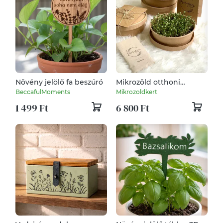
Növény jelölő fa beszúró
Mikrozöld otthoni
termesztő készlet 5db (
BeccafulMoments
Mikrozoldkert
Brokkoli, Retek,
1 499 Ft
6 800 Ft
Mungobab, Zöldborsó,
Mustár)