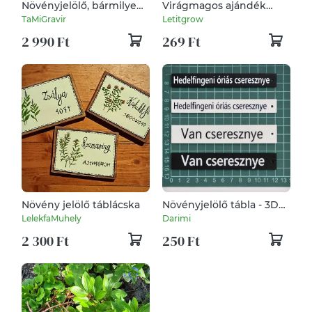
Növényjelölő, bármilyen
Virágmagos ajándék
növényhez, zöldséghez
NŐNAPRA
TaMiGravir
Letitgrow
2 990 Ft
269 Ft
Növény jelölő táblácska
Növényjelölő tábla - 3D
nyomtatott - Fűszer,
LelekfaMuhely
Darimi
zöldség, virág feliratok -
2 300 Ft
250 Ft
Egyedi kerti jelölő -
kültéri ASA - 10 db