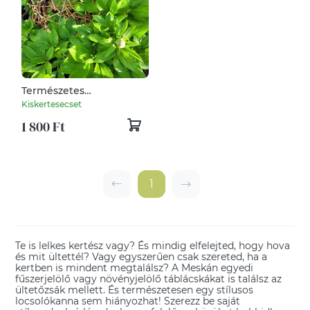
Természetes
növénytámasz vadszőlő
Kiskertesecset
indából szőve – félgömb
1 800 Ft
forma, komposztálható
1
Te is lelkes kertész vagy? És mindig elfelejted, hogy hova
és mit ültettél? Vagy egyszerűen csak szereted, ha a
kertben is mindent megtalálsz? A Meskán egyedi
fűszerjelölő vagy növényjelölő táblácskákat is találsz az
ültetőzsák mellett. És természetesen egy stílusos
locsolókanna sem hiányozhat! Szerezz be saját