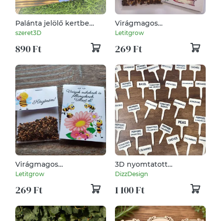
Palánta jelölő kertbe
Virágmagos
vagy erkélyre – faléc
csomagocska
szeret3D
Letitgrow
alapon
BALLAGÁSRA
890 Ft
269 Ft
Virágmagos
3D nyomtatott
csomagocska NŐNAPRA,
növényjelölő szettek 4db
Letitgrow
DizzDesign
kicsiknek
egyedi felirattal
269 Ft
1 100 Ft