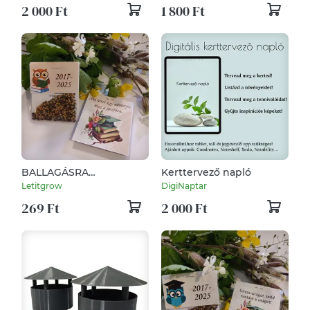
2 000 Ft
1 800 Ft
BALLAGÁSRA
Kerttervező napló
virágmagos
Letitgrow
DigiNaptar
csomagocska,
269 Ft
2 000 Ft
feliratozható