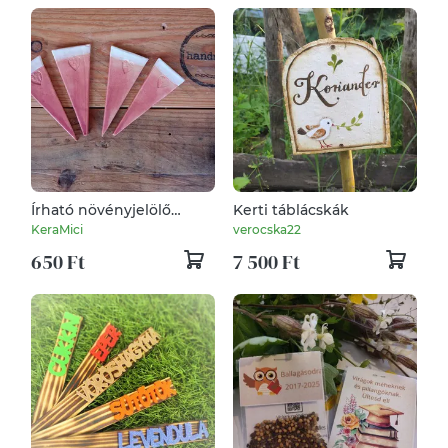
Írható növényjelölő
Kerti táblácskák
szívecskés mintával,
KeraMici
verocska22
mályva színű mázzal
650 Ft
7 500 Ft