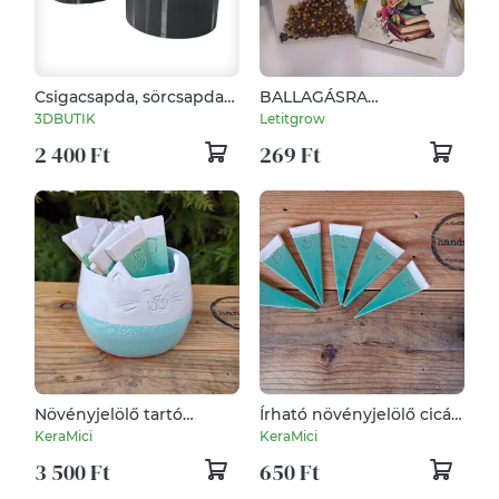
Csigacsapda, sörcsapda
BALLAGÁSRA
meztelen csigák ellen,
virágmagos
3DBUTIK
Letitgrow
3D nyomtatott, 2db
csomagocska
2 400 Ft
269 Ft
Növényjelölő tartó
Írható növényjelölő cicás
edényke, cica formájú kis
mintával, türkiz mázzal
KeraMici
KeraMici
kaspó
3 500 Ft
650 Ft