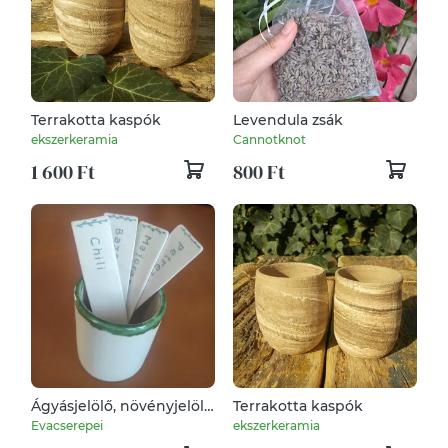
Terrakotta kaspók
Levendula zsák
ekszerkeramia
Cannotknot
1 600 Ft
800 Ft
Ágyásjelölő, növényjelölő
Terrakotta kaspók
táblácskák tartóval
Evacserepei
ekszerkeramia