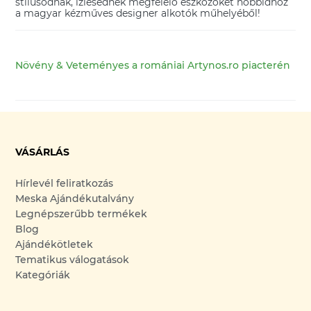
stílusodnak, ízlésednek megfelelő eszközöket hobbidhoz
a magyar kézműves designer alkotók műhelyéből!
Növény & Veteményes a romániai Artynos.ro piacterén
VÁSÁRLÁS
Hírlevél feliratkozás
Meska Ajándékutalvány
Legnépszerűbb termékek
Blog
Ajándékötletek
Tematikus válogatások
Kategóriák