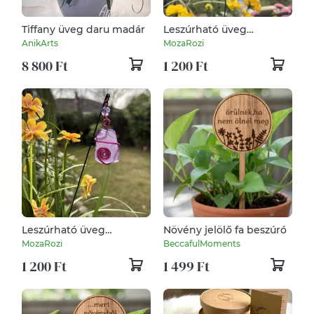
Tiffany üveg daru madár
Leszúrható üveg
kerti/kaspódísz sárga-
AnikArts
MozaRozi
arany
8 800 Ft
1 200 Ft
Leszúrható üveg
Növény jelölő fa beszúró
kerti/kaspódísz lila-
MozaRozi
BeccafulMoments
rózsaszín
1 200 Ft
1 499 Ft