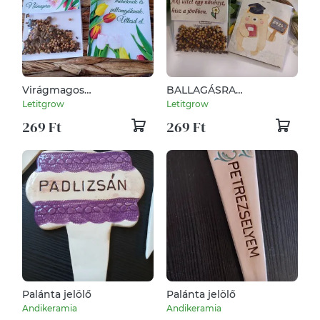
Virágmagos
BALLAGÁSRA
csomagocska NŐNAPRA,
virágmagos
Letitgrow
Letitgrow
piros-sárga tulipános
csomagocska
269 Ft
269 Ft
mintával
Palánta jelölő
Palánta jelölő
Andikeramia
Andikeramia