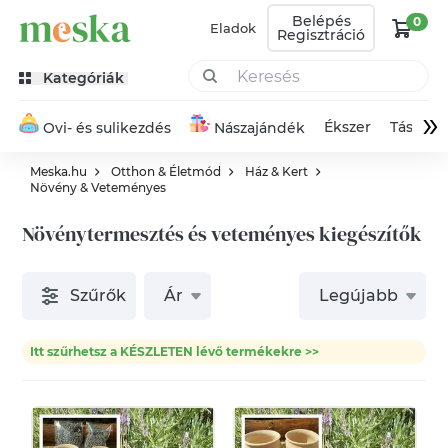
Belépés
0
Eladok
Regisztráció
Kategóriák
»
Ékszer
Táska
Ovi- és sulikezdés
Nászajándék
Meska.hu
Otthon & Életmód
Ház & Kert
Növény & Veteményes
Növénytermesztés és veteményes kiegészítők
Szűrők
Ár
Legújabb
Itt szűrhetsz a KÉSZLETEN lévő termékekre >>