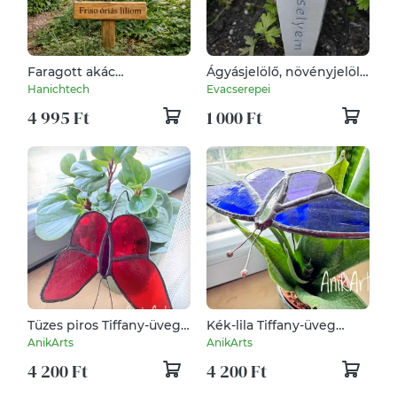
Faragott akác
Ágyásjelölő, növényjelölő
növénytábla – botanikus
táblácska
Hanichtech
Evacserepei
kert jelölő tábla
4 995 Ft
1 000 Ft
Tüzes piros Tiffany-üveg
Kék-lila Tiffany-üveg
pillangó
pillangó
AnikArts
AnikArts
4 200 Ft
4 200 Ft