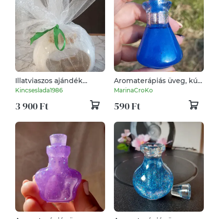
Illatviaszos ajándék
Aromaterápiás üveg, kúp
csomag viaszolvasztóval
forma
Kincseslada1986
MarinaCroKo
3 900 Ft
590 Ft