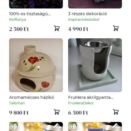
100%-os tisztaságú
3 részes dekoráció
levendula illóolaj
Nolltanya
inspiraciokszivbol
2 500 Ft
4 990 Ft
Aromamécses házikó
FruMera akrilgyanta
párologtató szett
Talisman
FruMeraDekor
9 800 Ft
6 500 Ft