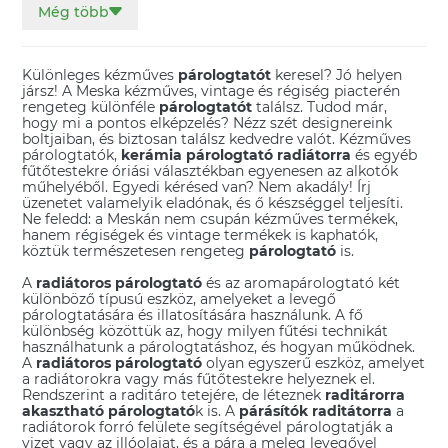
Még több
Jógás ajándékok
Kos horoszkóp ajándékok
Levendulás ajándékok
Különleges kézműves
párologtatót
keresel? Jó helyen
Mérleg horoszkóp ajándékok
jársz! A Meska kézműves, vintage és régiség piacterén
rengeteg különféle
párologtatót
találsz. Tudod már,
hogy mi a pontos elképzelés? Nézz szét designereink
Oroszlán horoszkóp ajándékok
boltjaiban, és biztosan találsz kedvedre valót. Kézműves
párologtatók,
kerámia párologtató radiátorra
és egyéb
Rák horoszkóp ajándékok
fűtőtestekre óriási választékban egyenesen az alkotók
műhelyéből. Egyedi kérésed van? Nem akadály! Írj
üzenetet valamelyik eladónak, és ő készséggel teljesíti.
Skorpió horoszkóp ajándékok
Ne feledd: a Meskán nem csupán kézműves termékek,
hanem régiségek és vintage termékek is kaphatók,
Szakrális csakra ékszerek, ajándékok
köztük természetesen rengeteg
párologtató
is.
Szívcsakra ékszerek, ajándékok
A
radiátoros párologtató
és az
aromapárologtató
két
különböző típusú eszköz, amelyeket a levegő
párologtatására és illatosítására használunk. A fő
Torokcsakra ékszerek, ajándékok
különbség közöttük az, hogy milyen fűtési technikát
használhatunk a párologtatáshoz, és hogyan működnek.
Vízöntő horoszkóp ajándékok
A
radiátoros párologtató
olyan egyszerű eszköz, amelyet
a radiátorokra vagy más fűtőtestekre helyeznek el.
Rendszerint a raditáro tetejére, de léteznek
raditárorra
akasztható párologtató
k is. A
párásítók raditátorra
a
radiátorok forró felülete segítségével párologtatják a
vizet vagy az
illóolajat
, és a pára a meleg levegővel