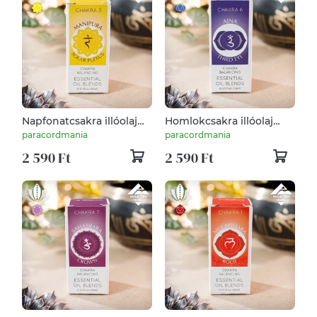
Napfonatcsakra illóolaj
Homlokcsakra illóolaj
keverék
keverék
paracordmania
paracordmania
2 590 Ft
2 590 Ft