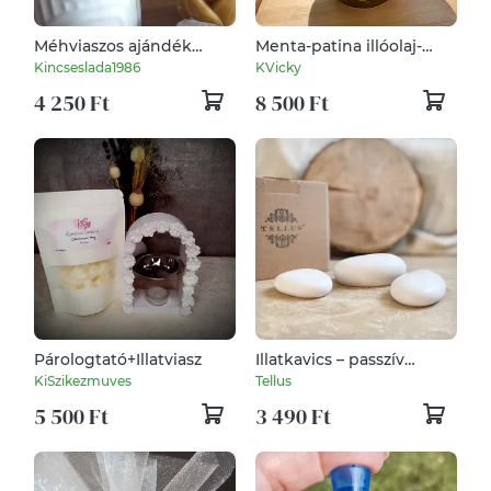
Méhviaszos ajándék
Menta-patina illóolaj-
csomag
párologtató gömb
Kincseslada1986
KVicky
4 250 Ft
8 500 Ft
Párologtató+Illatviasz
Illatkavics – passzív
diffúzor
KiSzikezmuves
Tellus
5 500 Ft
3 490 Ft