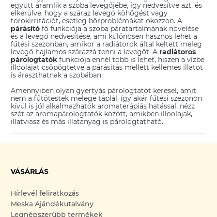
együtt áramlik a szoba levegőjébe, így nedvesítve azt, és
elkerülve, hogy a száraz levegő köhögést vagy
torokirritációt, esetleg bőrproblémákat okozzon. A
párásító
fő funkciója a szoba páratartalmának növelése
és a levegő nedvesítése, ami különösen hasznos lehet a
fűtési szezonban, amikor a radiátorok által keltett meleg
levegő hajlamos szárazzá tenni a levegőt. A
radiátoros
párologtatók
funkciója ennél több is lehet, hiszen a vízbe
illóolajat csöpögtetve a párásítás mellett kellemes illatot
is áraszthatnak a szobában.
Amennyiben olyan gyertyás párologtatót keresel, amit
nem a fűtőtestek melege táplál, így akár fűtési szezonon
kívül is jól alkalmazhatók aromaterápiás hatással, nézz
szét az
aromapárologtatók
között, amikben illoolajak,
illatviasz
és más illatanyag is párologtatható.
VÁSÁRLÁS
Hírlevél feliratkozás
Meska Ajándékutalvány
Legnépszerűbb termékek