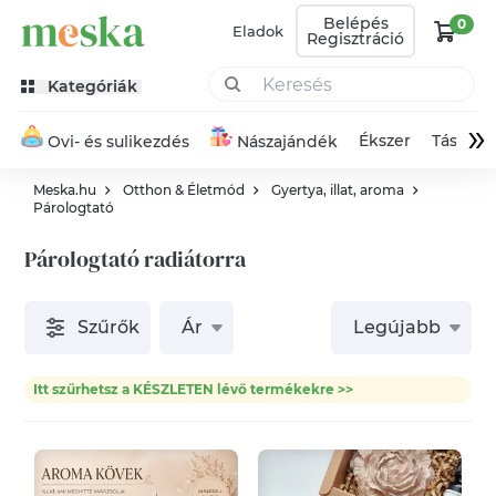
Belépés
0
Eladok
Regisztráció
Kategóriák
»
Ékszer
Táska
Ovi- és sulikezdés
Nászajándék
Meska.hu
Otthon & Életmód
Gyertya, illat, aroma
Párologtató
Párologtató radiátorra
Szűrők
Ár
Legújabb
Itt szűrhetsz a KÉSZLETEN lévő termékekre >>