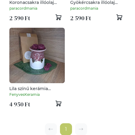
Koronacsakra illóolaj
Gyökércsakra illóolaj
keverék
keverék
paracordmania
paracordmania
2 590 Ft
2 590 Ft
Lila színű kerámia
párologtató
FenyvesKeramia
4 950 Ft
1