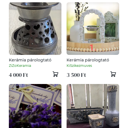
Kerámia párologtató
Kerámia párologtató
ZiZoKeramia
KiSzikezmuves
4 000 Ft
3 500 Ft