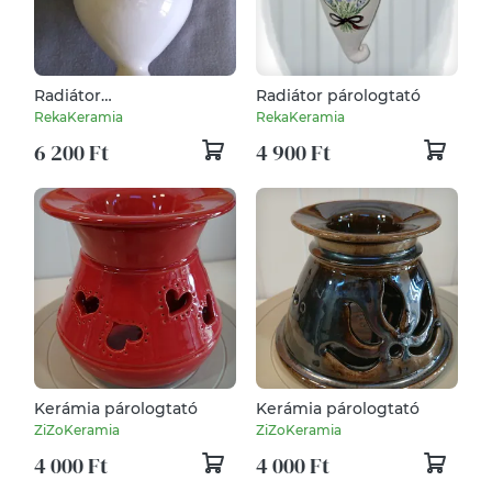
Radiátor
Radiátor párologtató
párologtató,pipacsos
RekaKeramia
RekaKeramia
6 200 Ft
4 900 Ft
Kerámia párologtató
Kerámia párologtató
ZiZoKeramia
ZiZoKeramia
4 000 Ft
4 000 Ft