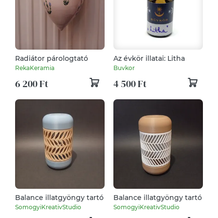
Radiátor párologtató
Az évkör illatai: Litha
RekaKeramia
Buvkor
6 200 Ft
4 500 Ft
Balance illatgyöngy tartó
Balance illatgyöngy tartó
SomogyiKreativStudio
SomogyiKreativStudio