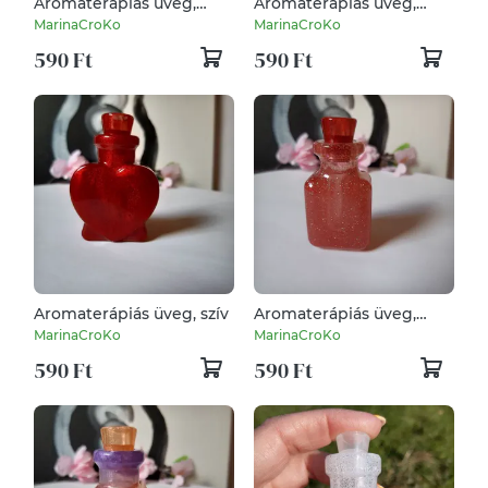
Aromaterápiás üveg,
Aromaterápiás üveg,
virág forma
gömb
MarinaCroKo
MarinaCroKo
590 Ft
590 Ft
Aromaterápiás üveg, szív
Aromaterápiás üveg,
négyszög
MarinaCroKo
MarinaCroKo
590 Ft
590 Ft