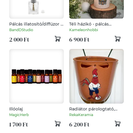
Pálcás illatosító/diffúzor -
Téli házikó - pálcás
40 ml - INGYENES
lakásparfüm
BandDStudio
Kameleonhobbi
FOXPOST ÉS SAMEDAY
2 000 Ft
6 900 Ft
SZÁLLÍTÁS*
Illóolaj
Radiátor párologtató,
kakasos
MagicHerb
RekaKeramia
1 700 Ft
6 200 Ft