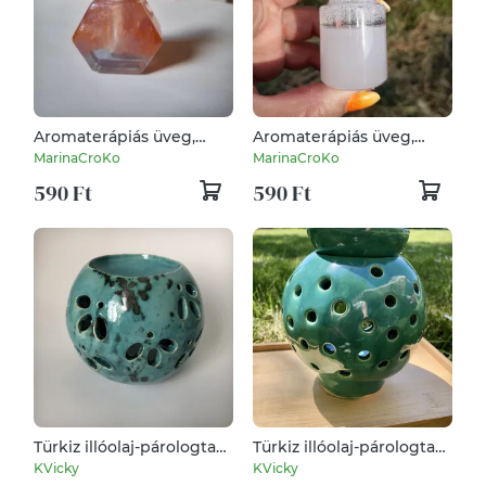
Aromaterápiás üveg,
Aromaterápiás üveg,
hatszög
henger
MarinaCroKo
MarinaCroKo
590 Ft
590 Ft
Türkiz illóolaj-párologtató
Türkiz illóolaj-párologtató
gömb
gömb
KVicky
KVicky