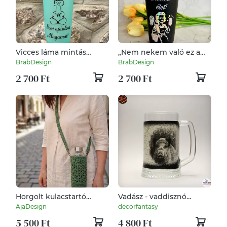
Vicces láma mintás
„Nem nekem való ez a
pohár - vicces ajándék -
cseléd élet!” – 7,1 dl-es,
BrabDesign
BrabDesign
710 ml
vicces pohár
2 700 Ft
2 700 Ft
Horgolt kulacstartó
Vadász - vaddisznó
vállpánttal
képpel - sörös korsó ; A
AjaDesign
decorfantasy
vadászat szerelmeseinek
5 500 Ft
4 800 Ft