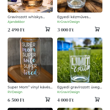
Gravírozott whiskys
​Egyedi kézműves
pohár – búcsúajándék
ajándék Keresztanyának
Ajandekbor
KrGravirDesign
kollégának
– Kézzel gravírozott 3 dl-
2 490 Ft
3 000 Ft
es üvegpohár
Super Mom” vinyl kávés
Egyedi gravírozott üveg
pohár – 500 ml
pohár – "Limited Edition"
RVDesign
KrGravirDesign
széria
6 500 Ft
4 000 Ft