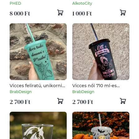
PHED
AlkotoCity
8 000 Ft
1 000 Ft
Vicces feliratú, unikornis
Vicces női 710 ml-es
mintájú pohár
pohár tetővel és
BrabDesign
BrabDesign
szívószállal
2 700 Ft
2 700 Ft