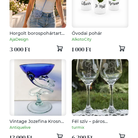
Horgolt borospohártartó
Óvodai pohár
vállpánttal – kézzel
AjaDesign
AlkotoCity
készült, egyedi
3 000 Ft
1 000 Ft
kiegészítő
Vintage Jozefina Krosno
Fél szív – páros
kehely Lengyelországból
pohárszett
Antiquelive
turmix
12 000 Ft
6 200 Ft