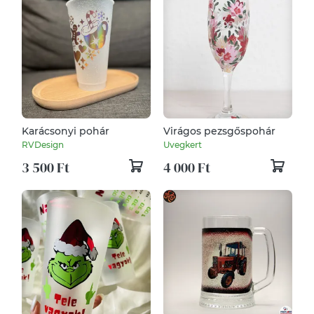
Karácsonyi pohár
Virágos pezsgőspohár
RVDesign
Uvegkert
3 500 Ft
4 000 Ft