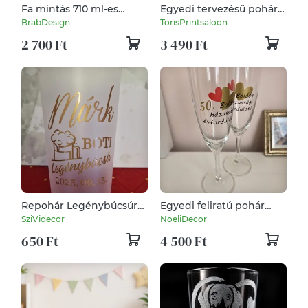
Fa mintás 710 ml-es
Egyedi tervezésű pohár,
műanyag pohár – vicces
egyedi repohár, egyedi
BrabDesign
TorisPrintsaloon
felirattal, tetővel és
felirattal és mintával
2 700 Ft
3 490 Ft
szívószállal
Repohár Legénybúcsúra,
Egyedi feliratú pohár
lánybúcsúra vagy
évfordulóra
SziVidecor
NoeliDecor
köszönőajándéknak –
650 Ft
4 500 Ft
egyedi mintával és
felirattal!