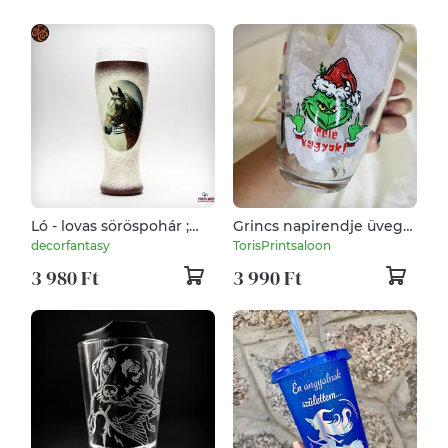
Ló - lovas söröspohár ;
Grincs napirendje üveg
Lovak kedvelőinek
bögre
decorfantasy
TorisPrintsaloon
3 980 Ft
3 990 Ft