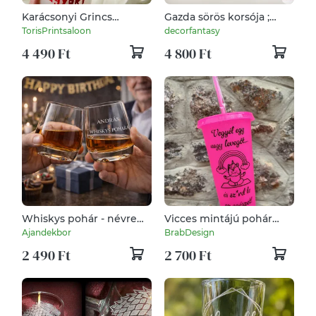
Karácsonyi Grincs
Gazda sörös korsója ;
napirend repohár
Saját MTZ traktorod
TorisPrintsaloon
decorfantasy
fényképével is!
4 490 Ft
4 800 Ft
Whiskys pohár - névre
Vicces mintájú pohár
szóló
unikornissal
Ajandekbor
BrabDesign
2 490 Ft
2 700 Ft