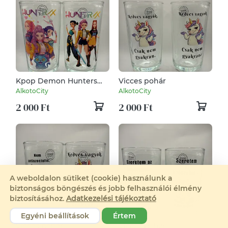
Kpop Demon Hunters
Vicces pohár
pohár
AlkotoCity
AlkotoCity
2 000 Ft
2 000 Ft
A weboldalon sütiket (cookie) használunk a
biztonságos böngészés és jobb felhasználói élmény
biztosításához.
Adatkezelési tájékoztató
Egyéni beállítások
Értem
Vicces pohár
Vicces pohár