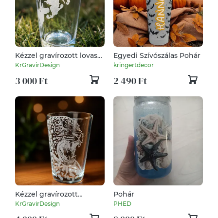
Kézzel gravírozott lovas
Egyedi Szívószálas Pohár
üvegpohár (300 ml) –
KrGravirDesign
kringertdecor
Mosogatógépben
3 000 Ft
2 490 Ft
mosható /
Kr.GravirDesign
Kézzel gravírozott
Pohár
leopárd mintás
KrGravirDesign
PHED
üvegpohár (300 ml) –
Kr.GravirDesign