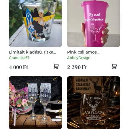
Limitált kiadású, ritka
Pink csillámos
Cinzano Sidney pohár
lánybúcsús tumbler
Graduska67
AbbeyDesign
gyűjtőknek
,party pohár szívószállal
4 000 Ft
2 290 Ft