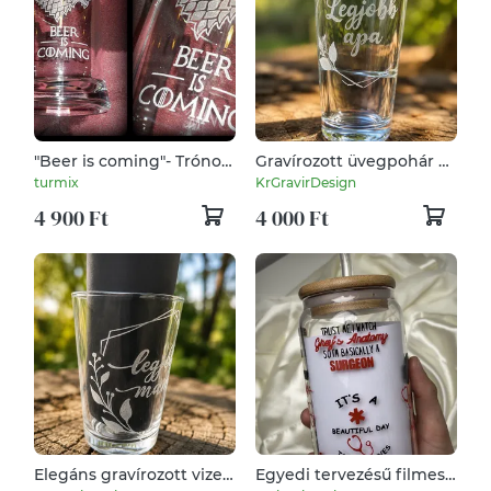
"Beer is coming"- Trónok
Gravírozott üvegpohár –
harca korsó
„Legjobb apa” / Egyedi
turmix
KrGravirDesign
ajándék apukáknak
4 900 Ft
4 000 Ft
Elegáns gravírozott vizes
Egyedi tervezésű filmes