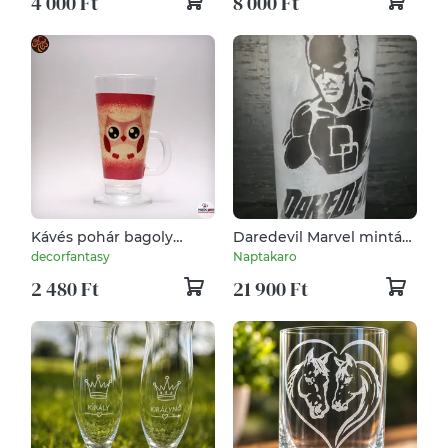
4 000 Ft
8 000 Ft
Kávés pohár bagoly
Daredevil Marvel mintás
díszítéssel
üveg pohár
decorfantasy
Naptakaro
2 480 Ft
21 900 Ft