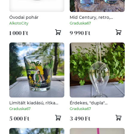
Óvodai pohár
Mid Century, retro,
vintage Pin-Up
AlkotoCity
Graduska67
söröspohárpár az '50-'60-
1 000 Ft
9 990 Ft
as évekből
Limitált kiadású, ritka
Érdekes, "dupla"
Cinzano Rio de Janeiro
szeszesitalos pohár
Graduska67
Graduska67
pohár gyűjtőknek
5 000 Ft
3 490 Ft