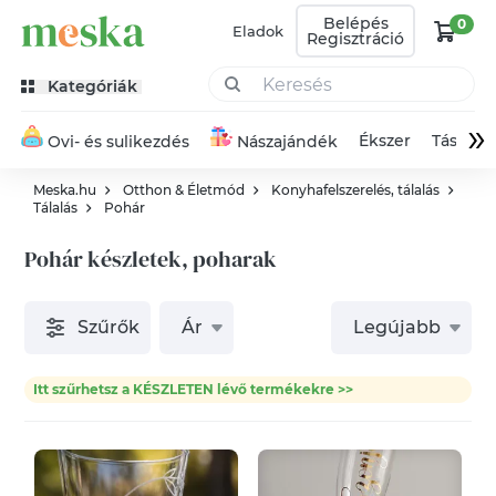
Belépés
0
Eladok
Regisztráció
Kategóriák
»
Ékszer
Táska
Ovi- és sulikezdés
Nászajándék
Meska.hu
Otthon & Életmód
Konyhafelszerelés, tálalás
Tálalás
Pohár
Pohár készletek, poharak
Szűrők
Ár
Legújabb
Itt szűrhetsz a KÉSZLETEN lévő termékekre >>