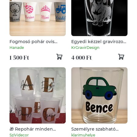
Fogmosó pohár ovis
Egyedi kézzel gravírozott
jellel, névvel
tacskós üvegpohár –
Hanade
KrGravirDesign
Névvel is kérhető
1 500 Ft
4 000 Ft
🎁 Repohár minden
Személyre szabható
alkalomra – egyedi
névre szóló gyermek
SziVidecor
klarimuhelye