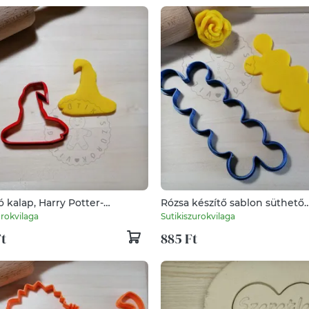
ó kalap, Harry Potter-
Rózsa készítő sablon süthető
nykiszúró forma, sütipecsét.
gyurma kiszúrók - polymercla
urokvilaga
Sutikiszurokvilaga
 mézeskalács, keksz kiszúró
kiszúró, kellék
Ft
885 Ft