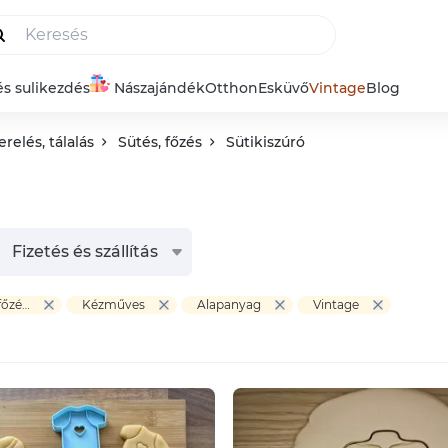
és sulikezdés
Nászajándék
Otthon
Esküvő
Vintage
Blog
relés, tálalás
Sütés, főzés
Sütikiszúró
Fizetés és szállítás
Otthon & Életmód > Konyhafelszerelés, tálalás > Sütés, főzés > Sütikiszúró
Kézműves
Alapanyag
Vintage