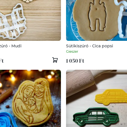
zúró - Mudi
Sütikiszúró - Cica popsi
Gieszer
Ft
1 050 Ft