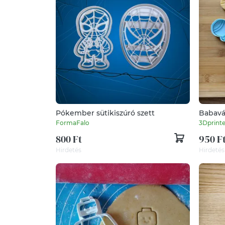
Pókember sütikiszúró szett
Babavár
FormaFalo
3Dprint
800 Ft
950 F
Hirdetés
Hirdetés