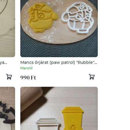
nya
Mancs őrjárat (paw patrol) "Rubble"
kiszúró forma
Marotil
990 Ft