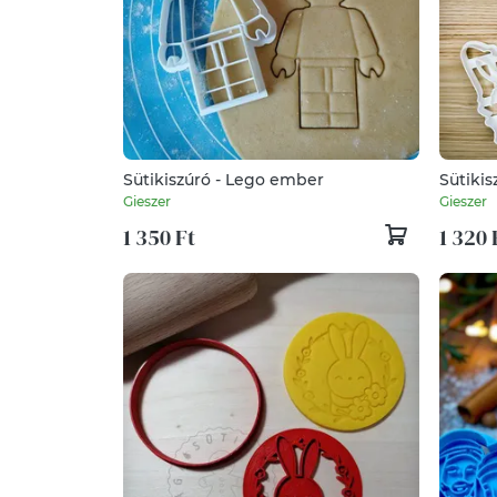
Sütikiszúró - Lego ember
Sütikis
Gieszer
Gieszer
1 350 Ft
1 320 