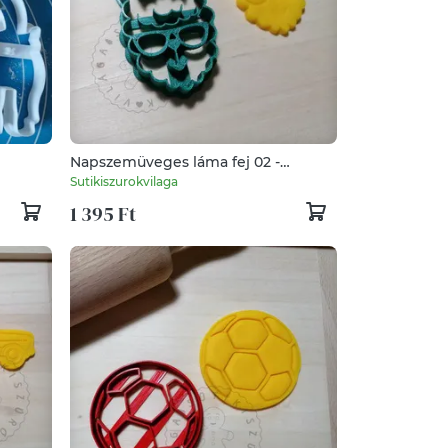
Napszemüveges láma fej 02 -
süteménykiszúró forma, sütipecsét.
Sutikiszurokvilaga
Sütikiszúró. Linzer, mézeskalács,
1 395 Ft
keksz kiszúró