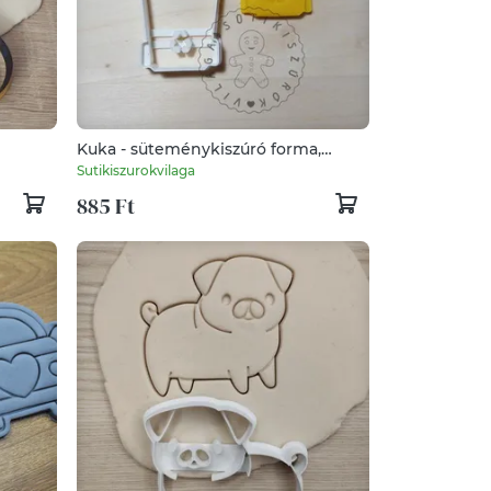
Kuka - süteménykiszúró forma,
sütipecsét. Linzer, mézeskalács,
Sutikiszurokvilaga
keksz kiszúró
885 Ft