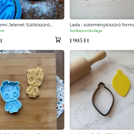
emi Jelenet Sütikiszúró
Lada - süteménykiszúró forma
onyi Motívummal
sütipecsét. Linzer, mézeskalác
ore
Sutikiszurokvilaga
keksz kiszúró
Ft
1 905 Ft