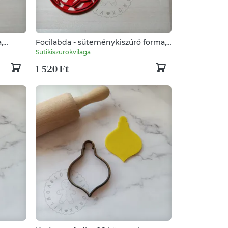
,
Focilabda - süteménykiszúró forma,
s,
sütipecsét. Linzer, mézeskalács,
Sutikiszurokvilaga
keksz kiszúró
1 520 Ft