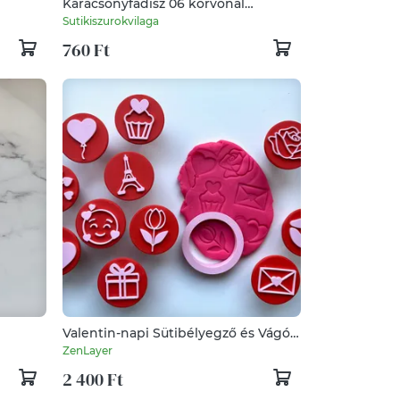
Karácsonyfadísz 06 körvonal
süteménykiszúró forma
Sutikiszurokvilaga
760 Ft
Valentin-napi Sütibélyegző és Vágó
Szett –3D Nyomtatott
ZenLayer
2 400 Ft