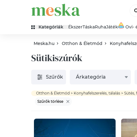
Kategóriák
Ékszer
Táska
Ruha
Játék
Ovi- 
Meska.hu
Otthon & Életmód
Konyhafelsze
Sütikiszúrók
Szűrők
Árkategória
Szűrők törlése