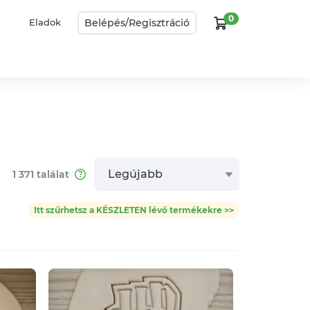
0
Belépés/
Regisztráció
Eladok
Legújabb
1 371
találat
Itt szűrhetsz a KÉSZLETEN lévő termékekre >>