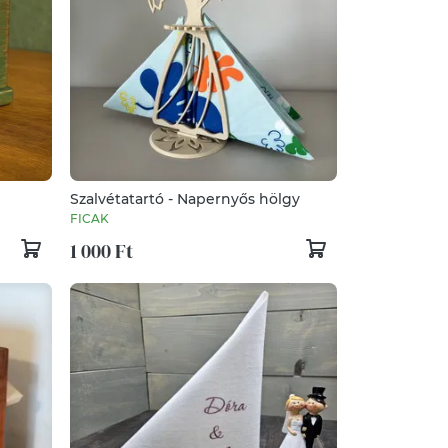
Szalvétatartó - Napernyős hölgy
FICAK
1 000 Ft