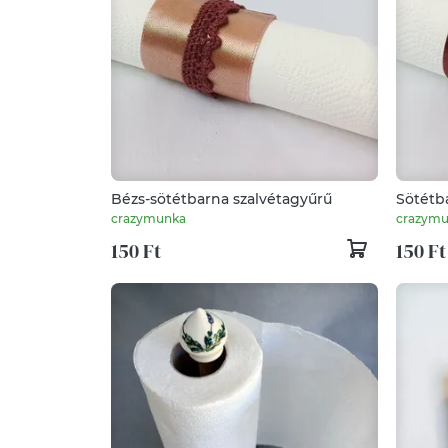
Bézs-sötétbarna szalvétagyűrű
Sötétb
crazymunka
crazym
150 Ft
150 Ft