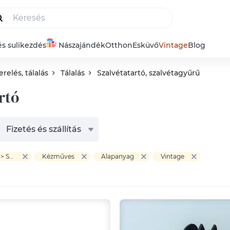
és sulikezdés
Nászajándék
Otthon
Esküvő
Vintage
Blog
relés, tálalás
Tálalás
Szalvétatartó, szalvétagyűrű
rtó
Fizetés és szállítás
Otthon & Életmód > Konyhafelszerelés, tálalás > Tálalás > Szalvétatartó, szalvétagyűrű
Kézműves
Alapanyag
Vintage