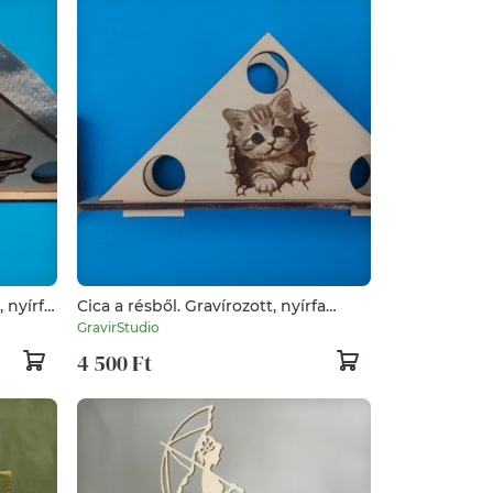
 nyírfa
Cica a résből. Gravírozott, nyírfa
,
szalvétatartó. Ajándék asztalra,
GravirStudio
ánosnak,
gyerekszobába, gyerekbútorra...
4 500 Ft