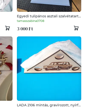
Egyedi tulipános asztali szalvétatartó
– Vigyél vidám hangulatot az ír
tamasszabina0708
3 000 Ft
LADA 2106 mintás, gravírozott, nyírfa