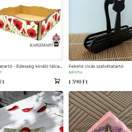
atartó - Édesség kínáló tálca
Fekete cicás szalvétatartó
-3
t
adrichu
Ft
1 590 Ft