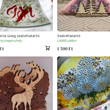
nia üveg szalvétatartó
Szalvétatartó
fenyUvegmuhely
LINBELdekor
Ft
1 500 Ft