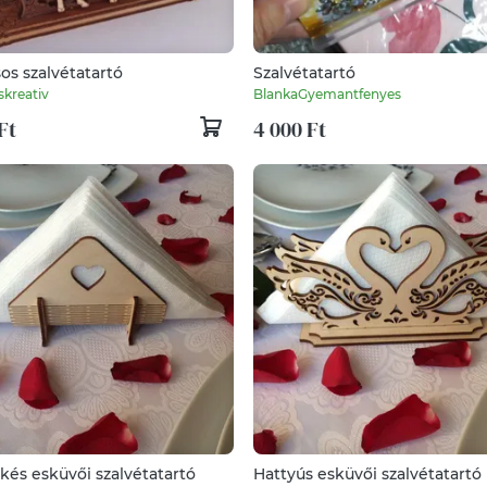
os szalvétatartó
Szalvétatartó
skreativ
BlankaGyemantfenyes
Ft
4 000 Ft
kés esküvői szalvétatartó
Hattyús esküvői szalvétatartó