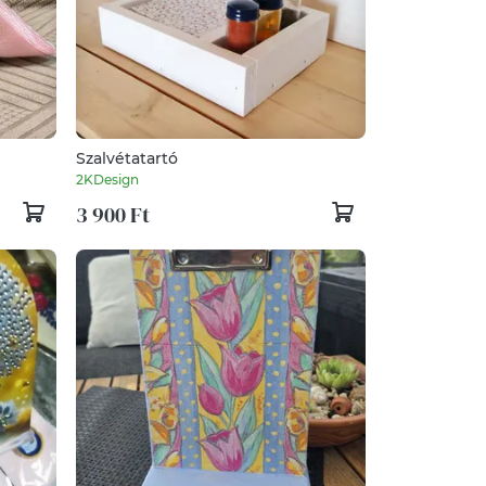
Szalvétatartó
2KDesign
3 900 Ft