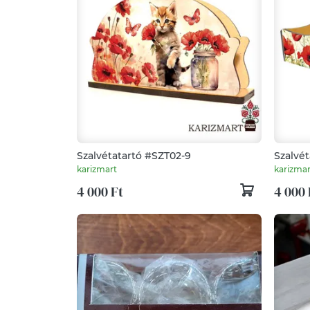
Szalvétatartó #SZT02-9
Szalvét
#SZT01
karizmart
karizmar
4 000 Ft
4 000 