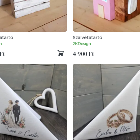
atartó
Szalvétatartó
n
2KDesign
Ft
4 900 Ft