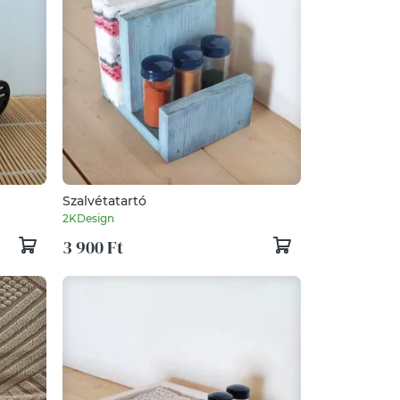
Szalvétatartó
2KDesign
3 900 Ft