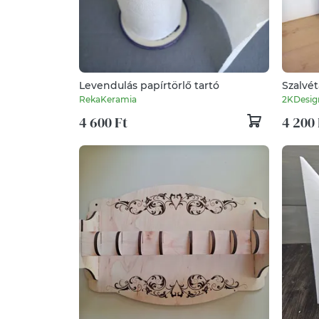
Levendulás papírtörlő tartó
Szalvét
RekaKeramia
2KDesig
4 600 Ft
4 200 