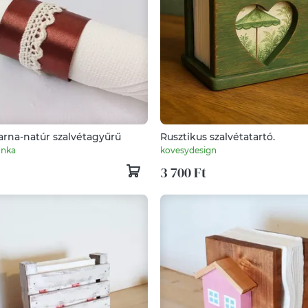
arna-natúr szalvétagyűrű
Rusztikus szalvétatartó.
unka
kovesydesign
3 700 Ft