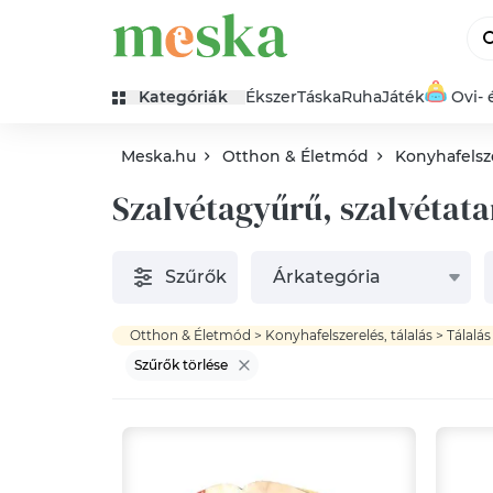
Kategóriák
Ékszer
Táska
Ruha
Játék
Ovi- 
Meska.hu
Otthon & Életmód
Konyhafelsze
Szalvétagyűrű, szalvétata
Szűrők
Árkategória
Szűrők törlése