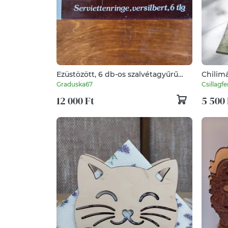
Ezüstözött, 6 db-os szalvétagyűrű
Chilimá
szett
Graduska67
Csillag
12 000 Ft
5 500 