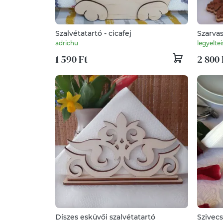
Szalvétatartó - cicafej
Szarvas
adrichu
legyeltei
1 590 Ft
2 800 
Díszes esküvői szalvétatartó
Szivecs