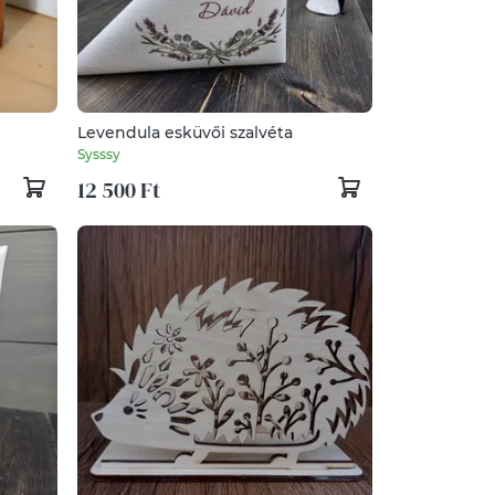
Levendula esküvői szalvéta
Sysssy
12 500 Ft