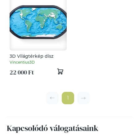
3D Világtérkép dísz
Vincentius3D
22 000 Ft
1
Kapcsolódó válogatásaink