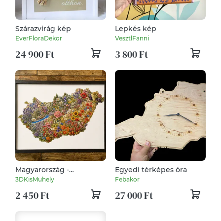
Szárazvirág kép
Lepkés kép
EverFloraDekor
VesztlFanni
24 900 Ft
3 800 Ft
Magyarország -
Egyedi térképes óra
Virágtérképeken -
3DKisMuhely
Febakor
Prémium vászonkép
2 450 Ft
27 000 Ft