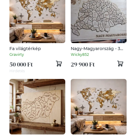
Fa világtérkép
Nagy-Magyarország - 3D
dekor fali tábla
Gravirty
Wicky852
50 000 Ft
29 900 Ft
Hirdetés