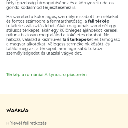
helyi gazdaság támogatásához és a környezettudatos
gondolkodásmód terjesztéséhez is.
Ha szereted a különleges, személyre szabott termékeket
és fontos számodra a fenntarthatóság, a
fali térkép
tökéletes választás lehet. Akár magadnak szeretnél egy
stílusos térképet, akár egy különleges ajándékot keresel,
nálunk biztosan megtalálod a tökéletes darabot. Ne
habozz, válaszd a kézműves
fali térképek
et és támogasd
a magyar alkotókat! Válogass termékeink között, és
találd meg azt a térképet, ami leginkább tükrözi
személyiségedet és utazási vágyaidat.
Térkép a romániai Artynos.ro piacterén
VÁSÁRLÁS
Hírlevél feliratkozás