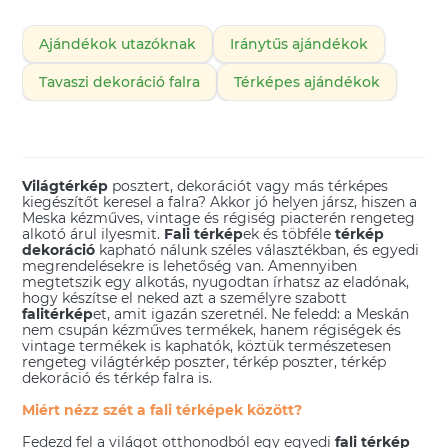
Ajándékok utazóknak
Iránytűs ajándékok
Tavaszi dekoráció falra
Térképes ajándékok
Világtérkép
posztert, dekorációt vagy más térképes
kiegészítőt keresel a falra? Akkor jó helyen jársz, hiszen a
Meska kézműves, vintage és régiség piacterén rengeteg
alkotó árul ilyesmit.
Fali térkép
ek és töbféle
térkép
dekoráció
kapható nálunk széles választékban, és egyedi
megrendelésekre is lehetőség van. Amennyiben
megtetszik egy alkotás, nyugodtan írhatsz az eladónak,
hogy készítse el neked azt a személyre szabott
falitérkép
et, amit igazán szeretnél. Ne feledd: a Meskán
nem csupán kézműves termékek, hanem régiségek és
vintage termékek is kaphatók, köztük természetesen
rengeteg világtérkép poszter, térkép poszter, térkép
dekoráció és térkép falra is.
Miért nézz szét a fali térképek között?
Fedezd fel a világot otthonodból egy egyedi
fali térkép