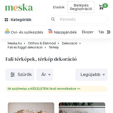
Belépés
0
Eladok
Regisztráció
Kategóriák
»
Ékszer
Táska
Ovi- és sulikezdés
Nászajándék
Meska.hu
Otthon & Életmód
Dekoráció
Fali és függő dekoráció
Térkép
Fali térképek, térkép dekoráció
Szűrők
Ár
Legújabb
Itt szűrhetsz a KÉSZLETEN lévő termékekre >>