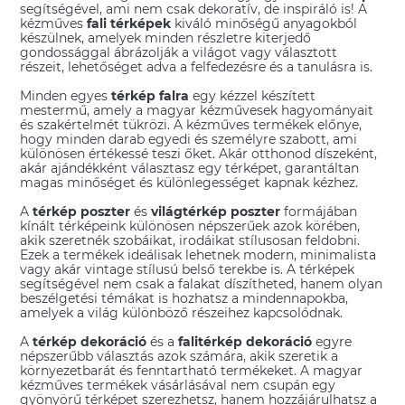
segítségével, ami nem csak dekoratív, de inspiráló is! A
kézműves
fali térképek
kiváló minőségű anyagokból
készülnek, amelyek minden részletre kiterjedő
gondossággal ábrázolják a világot vagy választott
részeit, lehetőséget adva a felfedezésre és a tanulásra is.
Minden egyes
térkép falra
egy kézzel készített
mestermű, amely a magyar kézművesek hagyományait
és szakértelmét tükrözi. A kézműves termékek előnye,
hogy minden darab egyedi és személyre szabott, ami
különösen értékessé teszi őket. Akár otthonod díszeként,
akár ajándékként választasz egy térképet, garantáltan
magas minőséget és különlegességet kapnak kézhez.
A
térkép poszter
és
világtérkép poszter
formájában
kínált térképeink különösen népszerűek azok körében,
akik szeretnék szobáikat, irodáikat stílusosan feldobni.
Ezek a termékek ideálisak lehetnek modern, minimalista
vagy akár vintage stílusú belső terekbe is. A térképek
segítségével nem csak a falakat díszítheted, hanem olyan
beszélgetési témákat is hozhatsz a mindennapokba,
amelyek a világ különböző részeihez kapcsolódnak.
A
térkép dekoráció
és a
falitérkép dekoráció
egyre
népszerűbb választás azok számára, akik szeretik a
környezetbarát és fenntartható termékeket. A magyar
kézműves termékek vásárlásával nem csupán egy
gyönyörű térképet szerezhetsz, hanem hozzájárulhatsz a