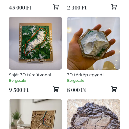
45 000 Ft
2 300 Ft
Saját 3D túraútvonal
3D térkép egyedi
egyedi térkép
helyszín
Bergscale
Bergscale
9 500 Ft
8 000 Ft