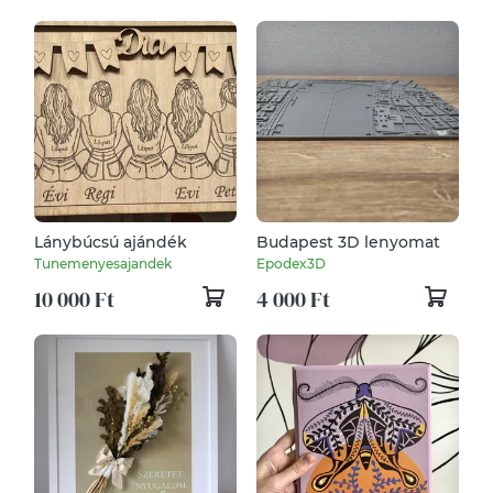
sasszobor turulszobor
sasszobor turulszobor
címerfaragás turul
címerfaragás turul
Lánybúcsú ajándék
Budapest 3D lenyomat
Tunemenyesajandek
Epodex3D
10 000 Ft
4 000 Ft