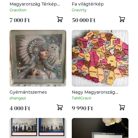
Magyarország Térkép
Fa világtérkép
Puzzle
GraviXon
Gravirty
7 000 Ft
50 000 Ft
Gyémántszemes
Nagy Magyarország
térkép, megyetérkép
shangazi
TaMiGravir
4 000 Ft
9 990 Ft