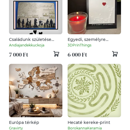
Családunk születése
Egyedi, személyre
tábla
szabott szerelem térkép
Andiajandekkuckoja
3DPrinThings
7 000 Ft
6 000 Ft
Európa térkép
Hecaté kereke-print
Gravirty
BorokannaKeramia