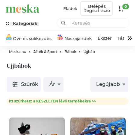
Belépés
0
Eladok
Regisztráció
Kategóriák
»
Ékszer
Táska
Ovi- és sulikezdés
Nászajándék
Meska.hu
Játék & Sport
Bábok
Ujjbáb
Ujjbábok
Szűrők
Ár
Legújabb
Itt szűrhetsz a KÉSZLETEN lévő termékekre >>