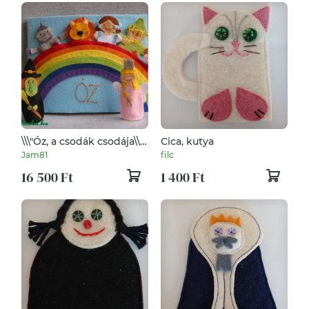
\\\"Óz, a csodák csodája\\\"
Cica, kutya
ujjbábkészlet 6 ujjbábbal
Jam81
filc
és mini bábszínházzal
16 500 Ft
1 400 Ft