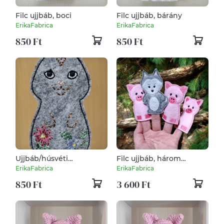
Filc ujjbáb, boci
Filc ujjbáb, bárány
ErikaFabrica
ErikaFabrica
850 Ft
850 Ft
Ujjbáb/húsvéti
Filc ujjbáb, három
dekoráció, virágos nyuszi
kismalac és a farkas
ErikaFabrica
ErikaFabrica
850 Ft
3 600 Ft