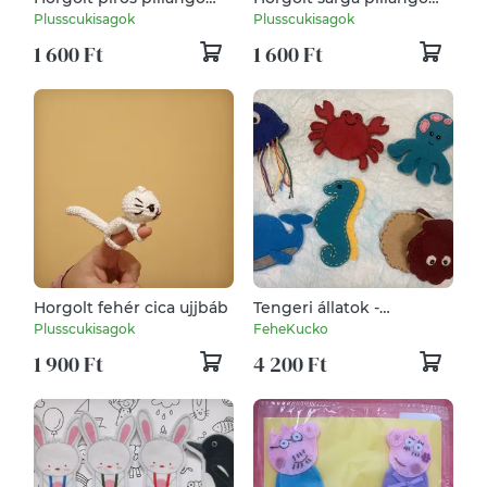
ujjbáb
ujjbáb
Plusscukisagok
Plusscukisagok
1 600 Ft
1 600 Ft
Horgolt fehér cica ujjbáb
Tengeri állatok -
ujjbàbcsomag
Plusscukisagok
FeheKucko
1 900 Ft
4 200 Ft