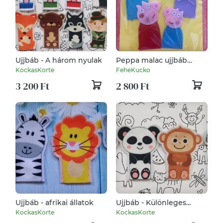
Ujjbáb - A három nyulak
Peppa malac ujjbáb
csomag
KockasKorte
FeheKucko
3 200 Ft
2 800 Ft
Ujjbáb - afrikai állatok
Ujjbáb - Különleges
állatok
KockasKorte
KockasKorte