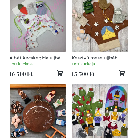
A hét kecskegida ujjbáb
Kesztyű mese ujjbáb
készlet
készlet - mondókás,
Lottikuckoja
Lottikuckoja
dalos változat
16 500 Ft
15 500 Ft