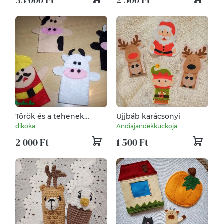
Török és a tehenek
Ujjbáb karácsonyi
ujjbábkészlet
dikoka
Andiajandekkuckoja
2 000 Ft
1 500 Ft