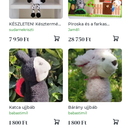
KÉSZLETEN! Késztermék!
Piroska és a farkas
Amigurumi ujjbáb -
ujjbábkészlet mini
sudarnekriszti
Jam81
Vancsik a zebra…
bábszínházzal-AZONNAL
7 950 Ft
28 750 Ft
VIHETŐ!
Katca ujjbáb
Bárány ujjbáb
babastimi1
babastimi1
1 800 Ft
1 800 Ft