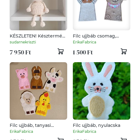
KÉSZLETEN! Késztermék!
Filc ujjbáb csomag,
Amigurumi ujjbáb - Bella
kiskedvencek 2db
sudarnekriszti
ErikaFabrica
a nyuszi…
7 950 Ft
1 500 Ft
Filc ujjbáb, tanyasi
Filc ujjbáb, nyulacska
állatok
ErikaFabrica
ErikaFabrica