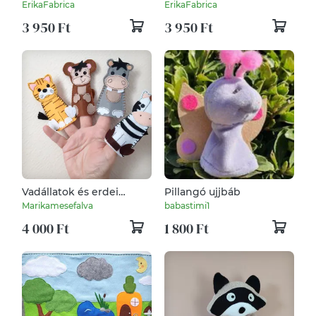
állatok
háziállatok
ErikaFabrica
ErikaFabrica
3 950 Ft
3 950 Ft
Vadállatok és erdei
Pillangó ujjbáb
állatok ujjbábok
Marikamesefalva
babastimi1
4 000 Ft
1 800 Ft