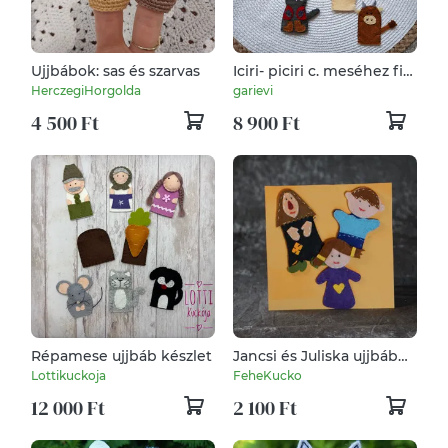
Ujjbábok: sas és szarvas
Iciri- piciri c. meséhez filc
ujjbáb készlet
HerczegiHorgolda
garievi
4 500 Ft
8 900 Ft
Répamese ujjbáb készlet
Jancsi és Juliska ujjbáb
csomag
Lottikuckoja
FeheKucko
12 000 Ft
2 100 Ft