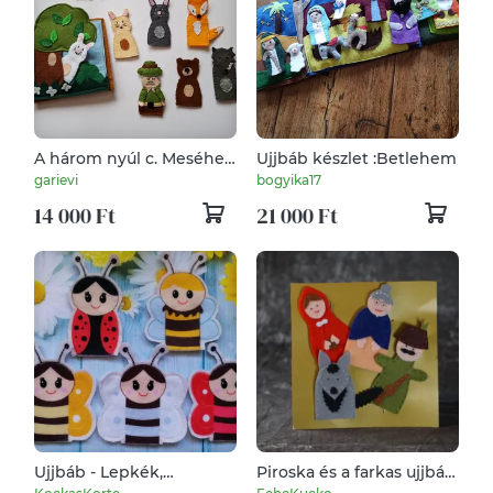
A három nyúl c. Meséhez
Ujjbáb készlet :Betlehem
ujjbábkészlet
garievi
bogyika17
14 000 Ft
21 000 Ft
Ujjbáb - Lepkék,
Piroska és a farkas ujjbáb
méhecske, katica
csomag