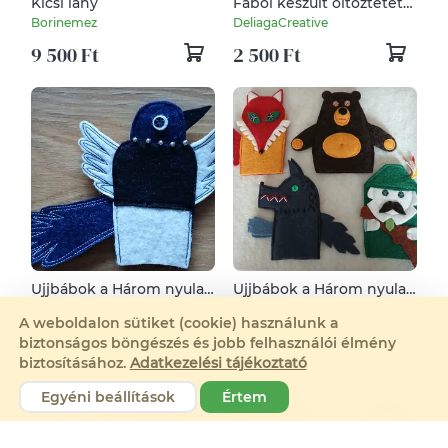
Kicsi lány
Fából készült öltöztetett
ujjbábok
Borinemez
DeliagaCreative
9 500 Ft
2 500 Ft
Ujjbábok a Három nyulak
Ujjbábok a Három nyulak
című vershez
című vershez
filc
filc
A weboldalon sütiket (cookie) használunk a
5 600 Ft
5 750 Ft
biztonságos böngészés és jobb felhasználói élmény
biztosításához.
Adatkezelési tájékoztató
Egyéni beállítások
Értem