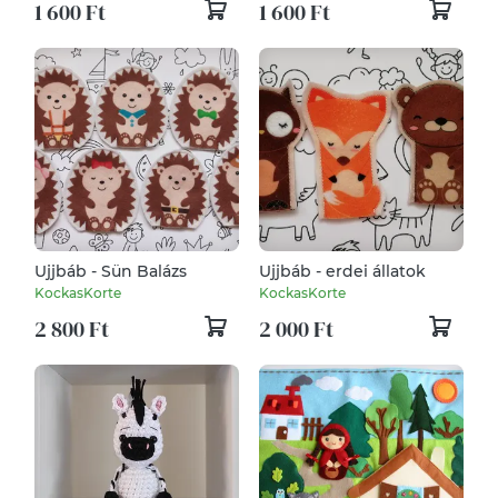
1 600 Ft
1 600 Ft
Ujjbáb - Sün Balázs
Ujjbáb - erdei állatok
KockasKorte
KockasKorte
2 800 Ft
2 000 Ft