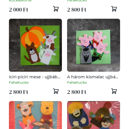
KockasKorte
FeheKucko
2 000 Ft
2 800 Ft
Iciri-piciri mese - ujjbáb
A három kismalac ujjbáb
csomag
csomag
FeheKucko
FeheKucko
2 800 Ft
2 800 Ft