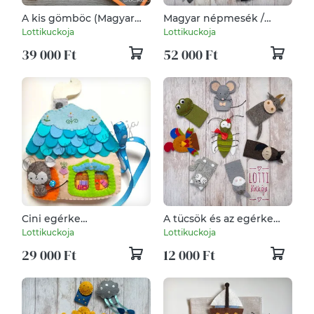
A kis gömböc (Magyar
Magyar népmesék /
népmesék) ujjbáb
Királyos ujjbáb készlet
Lottikuckoja
Lottikuckoja
készlet
39 000 Ft
52 000 Ft
Cini egérke
A tücsök és az egérke
könyvesboltja interaktív
lakodalma ujjbáb készlet
Lottikuckoja
Lottikuckoja
lapozható könyv,
29 000 Ft
12 000 Ft
játszókönyv, bábszínház