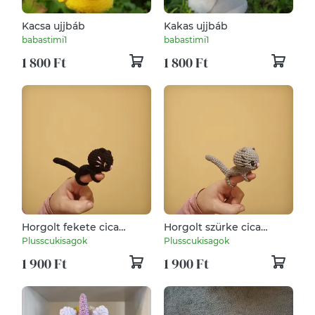
Kacsa ujjbáb
Kakas ujjbáb
babastimi1
babastimi1
1 800 Ft
1 800 Ft
Horgolt fekete cica
Horgolt szürke cica
ujjbáb
ujjbáb
Plusscukisagok
Plusscukisagok
1 900 Ft
1 900 Ft