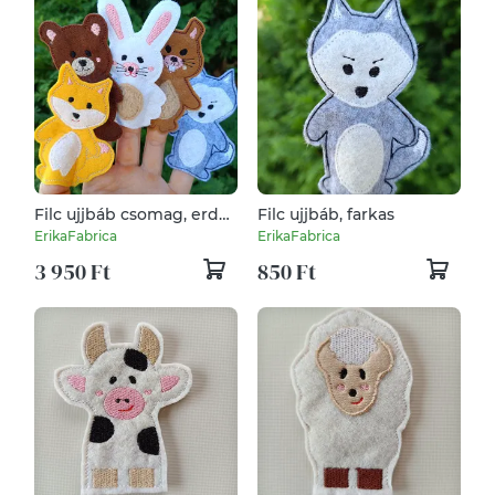
Filc ujjbáb csomag, erdei
Filc ujjbáb, farkas
állatok
ErikaFabrica
ErikaFabrica
3 950 Ft
850 Ft