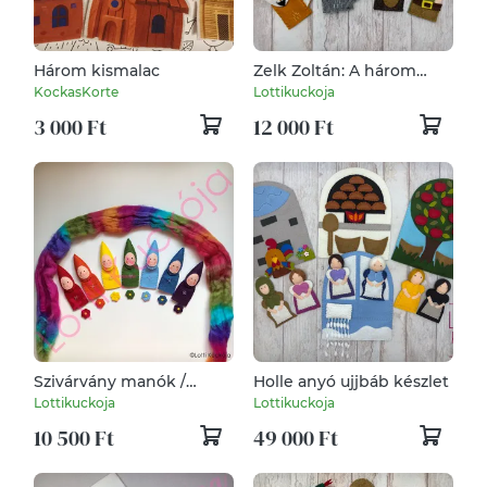
Három kismalac
Zelk Zoltán: A három
nyúl ujjbáb készlet
KockasKorte
Lottikuckoja
3 000 Ft
12 000 Ft
Szivárvány manók /
Holle anyó ujjbáb készlet
Színmanók ujjbáb
Lottikuckoja
Lottikuckoja
készlet
10 500 Ft
49 000 Ft