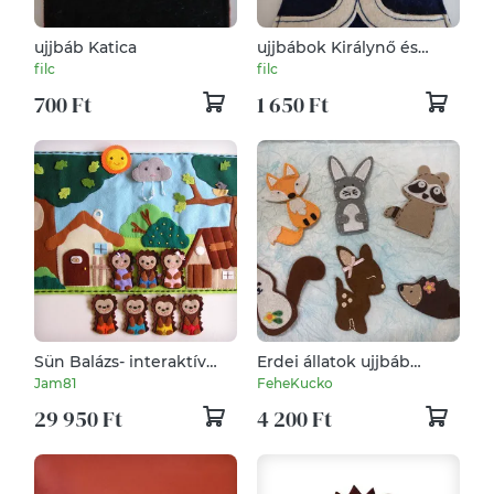
ujjbáb Katica
ujjbábok Királynő és
király
filc
filc
700 Ft
1 650 Ft
Sün Balázs- interaktív
Erdei állatok ujjbáb
ujjbáb készlet
csomag
Jam81
FeheKucko
játszópaddal- AZONNAL
29 950 Ft
4 200 Ft
VIHETŐ!!!