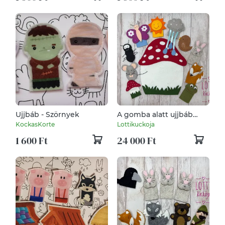
Ujjbáb - Szörnyek
A gomba alatt ujjbáb
készlet
KockasKorte
Lottikuckoja
1 600 Ft
24 000 Ft