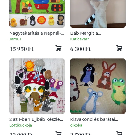
Nagytakarítás a Napnál-
Báb Margit a
interaktív ujjbáb készlet
mosómedve
Jam81
Katicavarr
játszópaddal-
35 950 Ft
6 300 Ft
RENDELHETŐ!!!
2 az 1-ben ujjbáb készlet:
Kisvakond és barátai
A vityilló és A gomba
ujjbábkészlet
Lottikuckoja
dikoka
alatt c. mesék
33 000 Ft
2 500 Ft