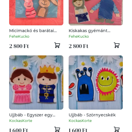
Micimackó és barátai
Kiskakas gyémánt
ujjbáb csomag
félkrajcárja csomag
FeheKucko
FeheKucko
2 800 Ft
2 800 Ft
Ujjbáb - Egyszer egy
Ujjbáb - Szörnyecskék
királyfi...
KockasKorte
KockasKorte
1 600 Ft
1 600 Ft