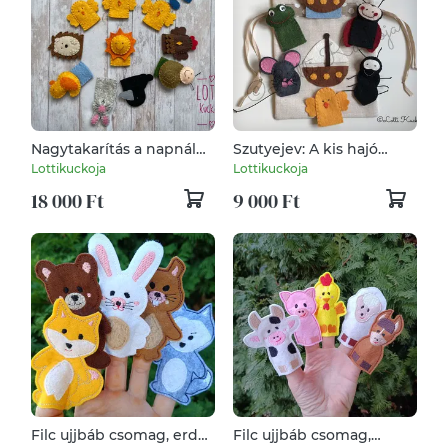
Nagytakarítás a napnál
Szutyejev: A kis hajó
ujjbáb készlet
ujjbáb készlet
Lottikuckoja
Lottikuckoja
18 000 Ft
9 000 Ft
Filc ujjbáb csomag, erdei
Filc ujjbáb csomag,