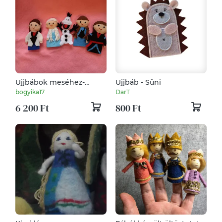
Ujjbábok meséhez-
Ujjbáb - Süni
Jégvarázs
bogyika17
DarT
6 200 Ft
800 Ft