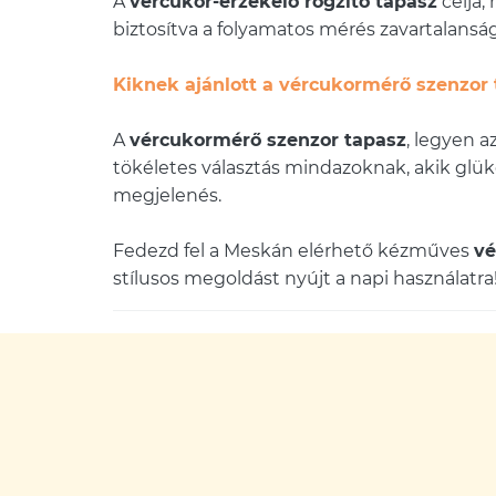
A
vércukor-érzékelő rögzítő tapasz
célja,
biztosítva a folyamatos mérés zavartalanság
Kiknek ajánlott a vércukormérő szenzor 
A
vércukormérő szenzor tapasz
, legyen a
tökéletes választás mindazoknak, akik glükó
megjelenés.
Fedezd fel a Meskán elérhető kézműves
vé
stílusos megoldást nyújt a napi használatra