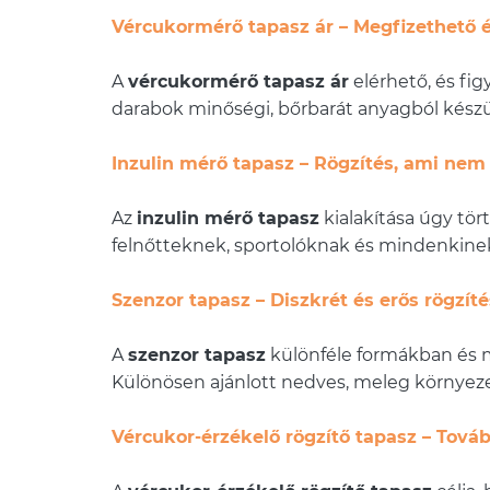
Vércukormérő tapasz ár – Megfizethető é
A
vércukormérő tapasz ár
elérhető, és fi
darabok minőségi, bőrbarát anyagból készül
Inzulin mérő tapasz – Rögzítés, ami ne
Az
inzulin mérő tapasz
kialakítása úgy tör
felnőtteknek, sportolóknak és mindenkinek
Szenzor tapasz – Diszkrét és erős rögzít
A
szenzor tapasz
különféle formákban és mi
Különösen ajánlott nedves, meleg környez
Vércukor-érzékelő rögzítő tapasz – Továb