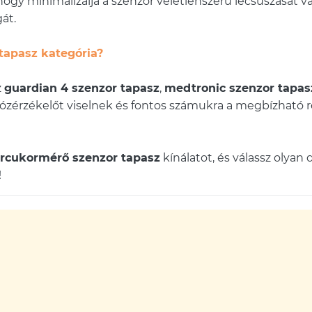
 hogy minimalizálja a szenzor véletlenszerű lecsúszását 
át.
tapasz kategória?
z
guardian 4 szenzor tapasz
,
medtronic szenzor tapas
zérzékelőt viselnek és fontos számukra a megbízható rög
rcukormérő szenzor tapasz
kínálatot, és válassz olyan
!