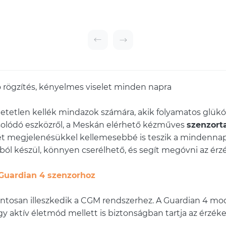
 rögzítés, kényelmes viselet minden napra
tetlen kellék mindazok számára, akik folyamatos glük
olódó eszközről, a Meskán elérhető kézműves
szenzort
rét megjelenésükkel kellemesebbé is teszik a mindennapi
ól készül, könnyen cserélhető, és segít megóvni az érzéke
 Guardian 4 szenzorhoz
ontosan illeszkedik a CGM rendszerhez. A Guardian 4 mo
gy aktív életmód mellett is biztonságban tartja az érzéke