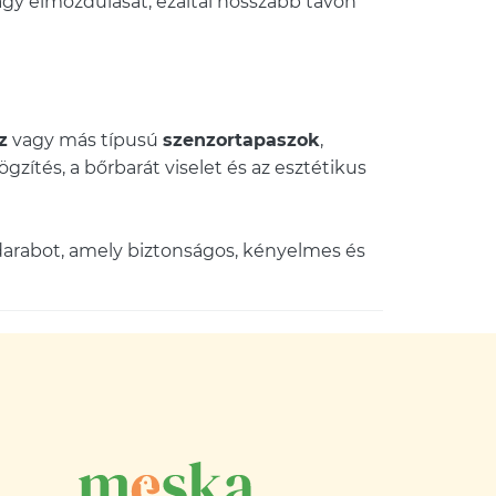
vagy elmozdulását, ezáltal hosszabb távon
z
vagy más típusú
szenzortapaszok
,
zítés, a bőrbarát viselet és az esztétikus
 darabot, amely biztonságos, kényelmes és