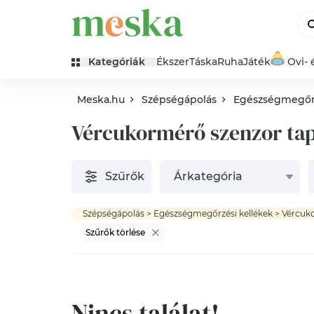
Kategóriák
Ékszer
Táska
Ruha
Játék
Ovi- 
Meska.hu
Szépségápolás
Egészségmegőrz
Vércukormérő szenzor ta
Szűrők
Árkategória
Szűrők törlése
Nincs találat!