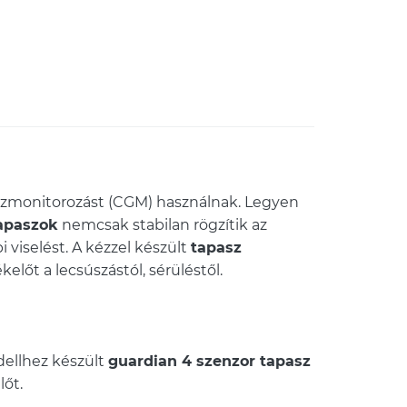
ózmonitorozást (CGM) használnak. Legyen
apaszok
nemcsak stabilan rögzítik az
 viselést. A kézzel készült
tapasz
lőt a lecsúszástól, sérüléstől.
dellhez készült
guardian 4 szenzor tapasz
lőt.