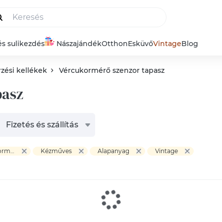
és sulikezdés
Nászajándék
Otthon
Esküvő
Vintage
Blog
ési kellékek
Vércukormérő szenzor tapasz
pasz
Fizetés és szállítás
Szépségápolás > Egészségmegőrzési kellékek > Vércukormérő szenzor tapasz
Kézműves
Alapanyag
Vintage