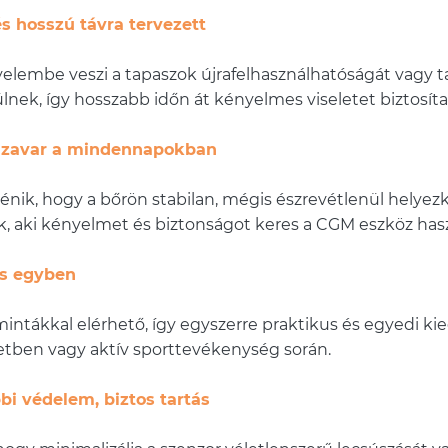
s hosszú távra tervezett
gyelembe veszi a tapaszok újrafelhasználhatóságát vagy 
nek, így hosszabb időn át kényelmes viseletet biztosít
m zavar a mindennapokban
ténik, hogy a bőrön stabilan, mégis észrevétlenül helye
, aki kényelmet és biztonságot keres a CGM eszköz hasz
és egyben
ntákkal elérhető, így egyszerre praktikus és egyedi kie
etben vagy aktív sporttevékenység során.
bi védelem, biztos tartás