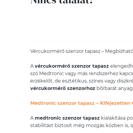
Vércukormérő szenzor tapasz – Megbízható
A
vércukormérő szenzor tapasz
elengedhe
szó Medtronic vagy más rendszerhez kapcs
érzékelőt, de esztétikus, színes vagy diszk
vércukormérő szenzorhoz
bőrbarát anyagb
Medtronic szenzor tapasz – Kifejezetten
A
medtronic szenzor tapasz
kialakítása p
stabilitást biztosít még mozgás közben is, í