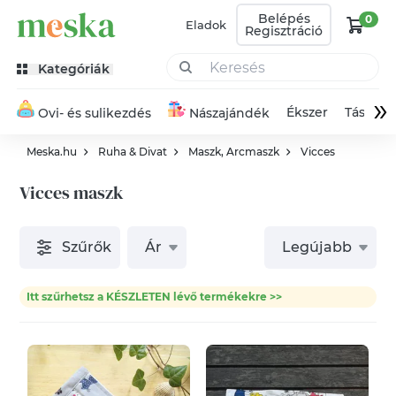
Belépés
0
Eladok
Regisztráció
Kategóriák
»
Ékszer
Táska
Ovi- és sulikezdés
Nászajándék
Meska.hu
Ruha & Divat
Maszk, Arcmaszk
Vicces
Vicces maszk
Szűrők
Ár
Legújabb
Itt szűrhetsz a KÉSZLETEN lévő termékekre >>