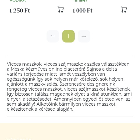
VODIKA
Timike7
1 250 Ft
1 000 Ft
1
Vicces maszkok, vicces szájmaszkok széles választékban
a Meska kézműves online piacterén! Sajnos a delta
variáns terjedése miatt ismét veszélyben van
egészségünk így sok helyen már kötelező, sok helyen
ajánlott a maszkviselés. Szerencsére designereink
rengeteg vicces maszkot, vicces szájmaszkot készítenek,
így biztosan találsz magadnak olyat a kínálatunkban, ami
elnyeri a tetszésedet. Amennyiben egyedi ötleted van, az
sem akadály! Alkotóink bármilyen vicces maszkot
elkészítenek a kérésed alapján.