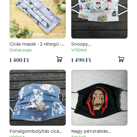
Cicás maszk - 2 rétegű -
Snoopy
szürke női gyerek cica
rajzfilmjelnetek.... rolós
DottaLoops
VODIKA
arcmaszk - 100% pamut
maszk
1 400 Ft
1 490 Ft
Fonalgombolyítás cica
Nagy pénzrablás
módra........ rolós maszk
maszkok