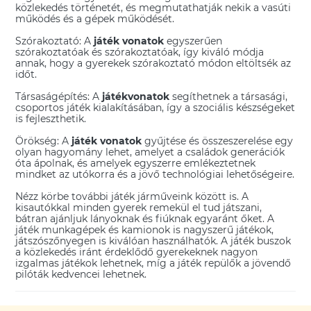
közlekedés történetét, és megmutathatják nekik a vasúti
működés és a gépek működését.
Szórakoztató: A
játék vonatok
egyszerűen
szórakoztatóak és szórakoztatóak, így kiváló módja
annak, hogy a gyerekek szórakoztató módon eltöltsék az
időt.
Társaságépítés: A
játékvonatok
segíthetnek a társasági,
csoportos játék kialakításában, így a szociális készségeket
is fejleszthetik.
Örökség: A
játék vonatok
gyűjtése és összeszerelése egy
olyan hagyomány lehet, amelyet a családok generációk
óta ápolnak, és amelyek egyszerre emlékeztetnek
mindket az utókorra és a jövő technológiai lehetőségeire.
Nézz körbe további játék járműveink között is. A
kisautókkal
minden gyerek remekül el tud játszani,
bátran ajánljuk lányoknak és fiúknak egyaránt őket. A
játék munkagépek
és
kamionok
is nagyszerű játékok,
játszószőnyegen is kiválóan használhatók. A
játék buszok
a közlekedés iránt érdeklődő gyerekeknek nagyon
izgalmas játékok lehetnek, míg a
játék repülők
a jövendő
pilóták kedvencei lehetnek.