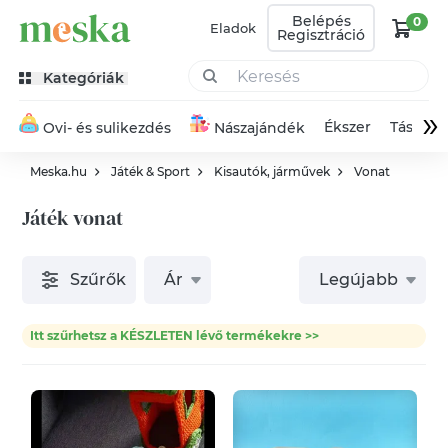
Belépés
0
Eladok
Regisztráció
Kategóriák
»
Ékszer
Táska
Ovi- és sulikezdés
Nászajándék
Meska.hu
Játék & Sport
Kisautók, járművek
Vonat
Játék vonat
Szűrők
Ár
Legújabb
Itt szűrhetsz a KÉSZLETEN lévő termékekre >>