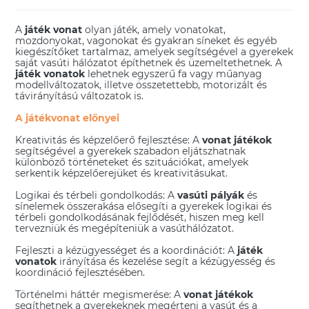
A
játék vonat
olyan játék, amely vonatokat,
mozdonyokat, vagonokat és gyakran síneket és egyéb
kiegészítőket tartalmaz, amelyek segítségével a gyerekek
saját vasúti hálózatot építhetnek és üzemeltethetnek. A
játék vonatok
lehetnek egyszerű fa vagy műanyag
modellváltozatok, illetve összetettebb, motorizált és
távirányítású változatok is.
A játékvonat előnyei
Kreativitás és képzelőerő fejlesztése: A
vonat játékok
segítségével a gyerekek szabadon eljátszhatnak
különböző történeteket és szituációkat, amelyek
serkentik képzelőerejüket és kreativitásukat.
Logikai és térbeli gondolkodás: A
vasúti pályák
és
sínelemek összerakása elősegíti a gyerekek logikai és
térbeli gondolkodásának fejlődését, hiszen meg kell
tervezniük és megépíteniük a vasúthálózatot.
Fejleszti a kézügyességet és a koordinációt: A
játék
vonatok
irányítása és kezelése segít a kézügyesség és
koordináció fejlesztésében.
Történelmi háttér megismerése: A
vonat játékok
segíthetnek a gyerekeknek megérteni a vasút és a