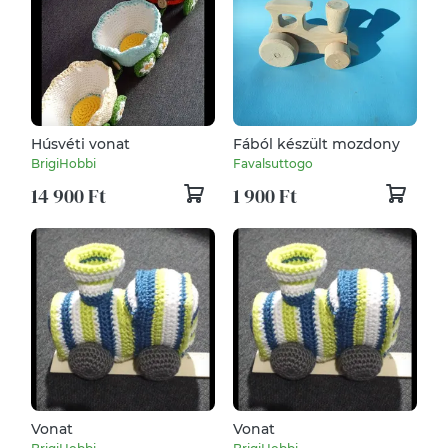
Húsvéti vonat
Fából készült mozdony
BrigiHobbi
Favalsuttogo
14 900 Ft
1 900 Ft
Vonat
Vonat