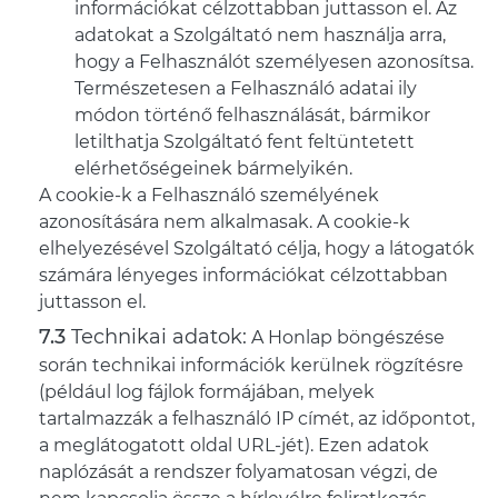
információkat célzottabban juttasson el. Az
adatokat a Szolgáltató nem használja arra,
hogy a Felhasználót személyesen azonosítsa.
Természetesen a Felhasználó adatai ily
módon történő felhasználását, bármikor
letilthatja Szolgáltató fent feltüntetett
elérhetőségeinek bármelyikén.
A cookie-k a Felhasználó személyének
azonosítására nem alkalmasak. A cookie-k
elhelyezésével Szolgáltató célja, hogy a látogatók
számára lényeges információkat célzottabban
juttasson el.
Technikai adatok:
A Honlap böngészése
során technikai információk kerülnek rögzítésre
(például log fájlok formájában, melyek
tartalmazzák a felhasználó IP címét, az időpontot,
a meglátogatott oldal URL-jét). Ezen adatok
naplózását a rendszer folyamatosan végzi, de