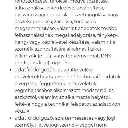
rendszerezése, tárolása, megváltoztatása,
felhasználása, lekérdezése, továbbítása,
nyilvánosságra hozatala, összehangolása vagy
összekapcsolása, zárolása, törlése és
megsemmisítése, valamint az adatok további
felhasználásának megakadályozása, fénykép-,
hang- vagy képfelvétel készítése, valamint a
személy azonosítására alkalmas fizikai
jellemzők (pl. ujj- vagy tenyérnyomat, DNS-
minta, íriszkép) rögzítése;
adatfeldolgozás:
az adatkezelési
műveletekhez kapcsolódó technikai feladatok
elvégzése, függetlenül a műveletek
végrehajtásához alkalmazott módszertől és
eszköztől, valamint az alkalmazás helyétől,
feltéve hogy a technikai feladatot az adatokon
végzik;
adatfeldolgozó:
az a természetes vagy jogi
személy, illetve jogi személyiséggel nem