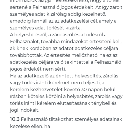
információk alapján feltételezhető, hogy a törlés
sértené a Felhasználó jogos érdekeit. Az így zárolt
személyes adat kizárólag addig kezelhető,
ameddig fennáll az az adatkezelési cél, amely a
személyes adat törlését kizárta.
A helyesbítésről, a zárolásról és a törlésről a
Felhasználót, továbbá mindazokat értesíteni kell,
akiknek korábban az adatot adatkezelés céljára
továbbították. Az értesítés mellőzhető, ha ez az
adatkezelés céljára való tekintettel a Felhasználó
jogos érdekét nem sérti.
Ha az adatkezelő az érintett helyesbítés, zárolás
vagy törlés iránti kérelmet nem teljesíti, a
kérelem kézhezvételét követő 30 napon belül
írásban köteles közölni a helyesbítés, zárolás vagy
törlés iránti kérelem elutasításának ténybeli és
jogi indokait.
Felhasználó tiltakozhat személyes adatainak
kezelése ellen, ha