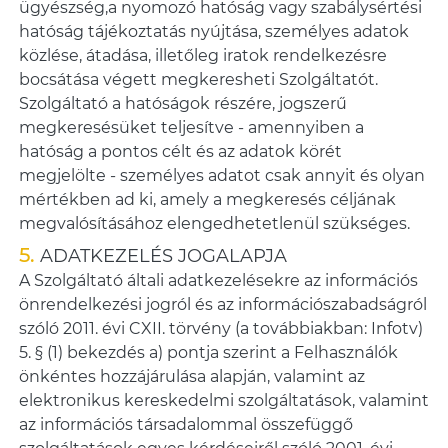
ügyészség,a nyomozó hatóság vagy szabálysértési
hatóság tájékoztatás nyújtása, személyes adatok
közlése, átadása, illetőleg iratok rendelkezésre
bocsátása végett megkeresheti Szolgáltatót.
Szolgáltató a hatóságok részére, jogszerű
megkeresésüket teljesítve - amennyiben a
hatóság a pontos célt és az adatok körét
megjelölte - személyes adatot csak annyit és olyan
mértékben ad ki, amely a megkeresés céljának
megvalósításához elengedhetetlenül szükséges.
ADATKEZELÉS JOGALAPJA
A Szolgáltató általi adatkezelésekre az információs
önrendelkezési jogról és az információszabadságról
szóló 2011. évi CXII. törvény (a továbbiakban: Infotv)
5. § (1) bekezdés a) pontja szerint a Felhasználók
önkéntes hozzájárulása alapján, valamint az
elektronikus kereskedelmi szolgáltatások, valamint
az információs társadalommal összefüggő