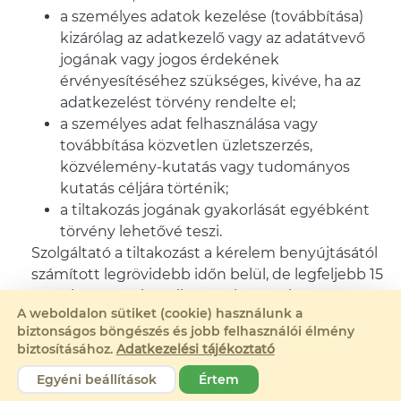
a személyes adatok kezelése (továbbítása)
kizárólag az adatkezelő vagy az adatátvevő
jogának vagy jogos érdekének
érvényesítéséhez szükséges, kivéve, ha az
adatkezelést törvény rendelte el;
a személyes adat felhasználása vagy
továbbítása közvetlen üzletszerzés,
közvélemény-kutatás vagy tudományos
kutatás céljára történik;
a tiltakozás jogának gyakorlását egyébként
törvény lehetővé teszi.
Szolgáltató a tiltakozást a kérelem benyújtásától
számított legrövidebb időn belül, de legfeljebb 15
nap alatt megvizsgálja, annak megalapozottsága
A weboldalon sütiket (cookie) használunk a
kérdésében döntést hoz, és döntéséről a
biztonságos böngészés és jobb felhasználói élmény
kérelmezőt írásban tájékoztatja.
biztosításához.
Adatkezelési tájékoztató
Az érintett a jogait az alábbi elérhetőségeken
Egyéni beállítások
Értem
keresztül gyakorolhatja: