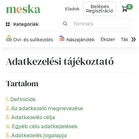
Belépés
0
Eladok
Regisztráció
Kategóriák
»
Ékszer
Táska
Ovi- és sulikezdés
Nászajándék
Adatkezelési tájékoztató
Tartalom
Definíciók
Az adatkezelő megnevezése
Adatkezelés célja
Egyéb célú adatkezelések
Adatkezelés jogalapja