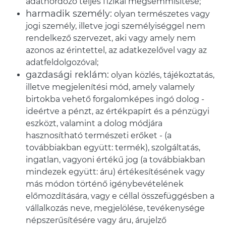
adathordozó teljes fizikai megsemmisítése;
harmadik személy:
olyan természetes vagy
jogi személy, illetve jogi személyiséggel nem
rendelkező szervezet, aki vagy amely nem
azonos az érintettel, az adatkezelővel vagy az
adatfeldolgozóval;
gazdasági reklám:
olyan közlés, tájékoztatás,
illetve megjelenítési mód, amely valamely
birtokba vehető forgalomképes ingó dolog -
ideértve a pénzt, az értékpapírt és a pénzügyi
eszközt, valamint a dolog módjára
hasznosítható természeti erőket - (a
továbbiakban együtt: termék), szolgáltatás,
ingatlan, vagyoni értékű jog (a továbbiakban
mindezek együtt: áru) értékesítésének vagy
más módon történő igénybevételének
előmozdítására, vagy e céllal összefüggésben a
vállalkozás neve, megjelölése, tevékenysége
népszerűsítésére vagy áru, árujelző