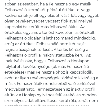
abban az esetben, ha a Felhasználó egy másik
Felhasználó termékét például értékelte, vagy
kedvencnek jelölt egy eladót, vásárlót, vagy egyéb
olyan tevékenységet végzett fiókjával, mellyel
kapcsolatba került más felhasználókkal. Az
értékelés ugyanis a törlést követően az értékelt
Felhasználó oldalán is látható marad mindaddig,
amíg az értékelt Felhasználó nem kéri saját
regisztrációjának törlését. A törlés kéréséig a
Felhasználó profilja inaktív státuszba kerül. Az
inaktiválás oka, hogy a Felhasználó Honlapon
folytatott tevékenysége (pl. más Felhasználó
értékelése) más Felhasználóhoz is kapcsolódik,
ezért az ilyen tevékenységek törlésére kizárólag a
másik Felhasználó(k) rendszerből való törlésével
megvalósítható. Természetesen az inaktív profil
eltűnik a Honlap nyilvános felületeiről és minden
személyes adat eltávolításra kerül róla, tehát nem