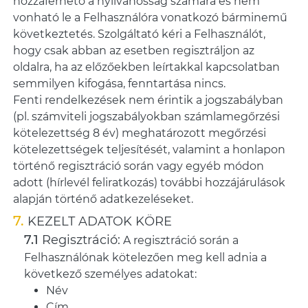
hozzáférhető a nyilvánosság számára és nem
vonható le a Felhasználóra vonatkozó bárminemű
következtetés. Szolgáltató kéri a Felhasználót,
hogy csak abban az esetben regisztráljon az
oldalra, ha az előzőekben leírtakkal kapcsolatban
semmilyen kifogása, fenntartása nincs.
Fenti rendelkezések nem érintik a jogszabályban
(pl. számviteli jogszabályokban számlamegőrzési
kötelezettség 8 év) meghatározott megőrzési
kötelezettségek teljesítését, valamint a honlapon
történő regisztráció során vagy egyéb módon
adott (hírlevél feliratkozás) további hozzájárulások
alapján történő adatkezeléseket.
KEZELT ADATOK KÖRE
Regisztráció:
A regisztráció során a
Felhasználónak kötelezően meg kell adnia a
következő személyes adatokat:
Név
Cím