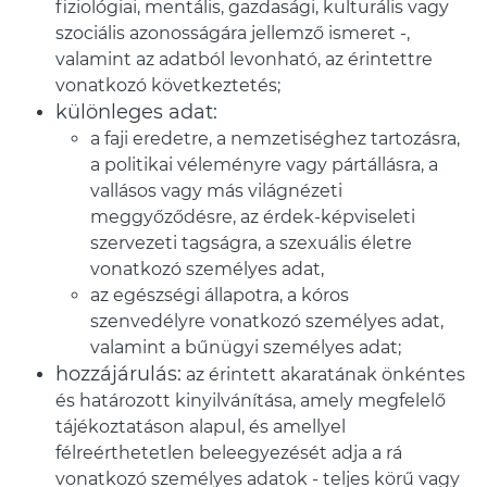
fiziológiai, mentális, gazdasági, kulturális vagy
szociális azonosságára jellemző ismeret -,
valamint az adatból levonható, az érintettre
vonatkozó következtetés;
különleges adat:
a faji eredetre, a nemzetiséghez tartozásra,
a politikai véleményre vagy pártállásra, a
vallásos vagy más világnézeti
meggyőződésre, az érdek-képviseleti
szervezeti tagságra, a szexuális életre
vonatkozó személyes adat,
az egészségi állapotra, a kóros
szenvedélyre vonatkozó személyes adat,
valamint a bűnügyi személyes adat;
hozzájárulás:
az érintett akaratának önkéntes
és határozott kinyilvánítása, amely megfelelő
tájékoztatáson alapul, és amellyel
félreérthetetlen beleegyezését adja a rá
vonatkozó személyes adatok - teljes körű vagy