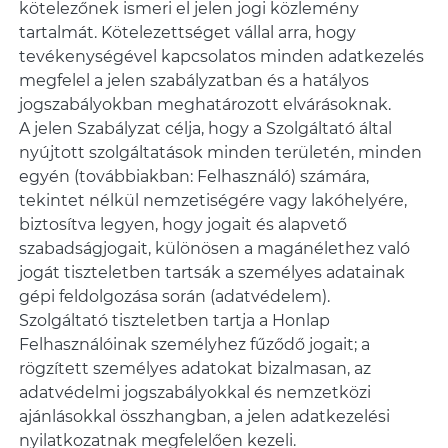
kötelezőnek ismeri el jelen jogi közlemény
tartalmát. Kötelezettséget vállal arra, hogy
tevékenységével kapcsolatos minden adatkezelés
megfelel a jelen szabályzatban és a hatályos
jogszabályokban meghatározott elvárásoknak.
A jelen Szabályzat célja, hogy a Szolgáltató által
nyújtott szolgáltatások minden területén, minden
egyén (továbbiakban: Felhasználó) számára,
tekintet nélkül nemzetiségére vagy lakóhelyére,
biztosítva legyen, hogy jogait és alapvető
szabadságjogait, különösen a magánélethez való
jogát tiszteletben tartsák a személyes adatainak
gépi feldolgozása során (adatvédelem).
Szolgáltató tiszteletben tartja a Honlap
Felhasználóinak személyhez fűződő jogait; a
rögzített személyes adatokat bizalmasan, az
adatvédelmi jogszabályokkal és nemzetközi
ajánlásokkal összhangban, a jelen adatkezelési
nyilatkozatnak megfelelően kezeli.