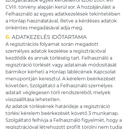
szolgáltatások egyes kérdéseiről szóló 2001. évi
CVIII. törvény alapján kerül sor. A hozzájárulást a
Felhasználó az egyes adatkezelések tekintetében
a Honlap használatával, illetve a kérdéses adatok
önkéntes megadásával adja meg.
ADATKEZELÉS IDŐTARTAMA
A regisztrációs folyamat során megadott
személyes adatok kezelése a regisztrációval
kezdődik és annak törléséig tart. Felhasználó a
regisztráció törlését vagy adatainak módosítását
bármikor kérheti a Honlap láblécének Kapcsolat
menüpontján keresztül. A kérelem beérkezését
követően, Szolgáltató a Felhasználó személyes
adatait véglegesen törli rendszeréből, melyek
visszaállítása lehetetlen.
Az adatok törlésének határideje a regisztráció
törlési kérelem beérkezését követő 3 munkanap.
Szolgáltató felhívja a Felhasználó figyelmét, hogy a
regisztrációval létrehozott profilt törölni nem tudja