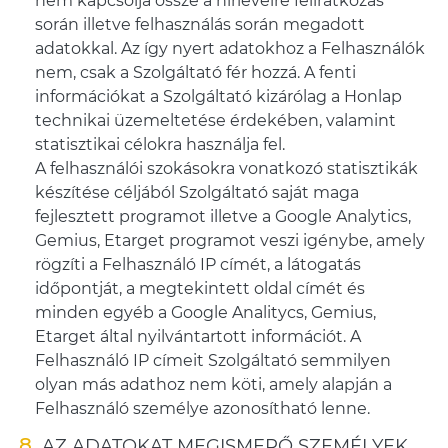
nem kapcsolja össze a hírlevélre feliratkozás
során illetve felhasználás során megadott
adatokkal. Az így nyert adatokhoz a Felhasználók
nem, csak a Szolgáltató fér hozzá. A fenti
információkat a Szolgáltató kizárólag a Honlap
technikai üzemeltetése érdekében, valamint
statisztikai célokra használja fel.
A felhasználói szokásokra vonatkozó statisztikák
készítése céljából Szolgáltató saját maga
fejlesztett programot illetve a Google Analytics,
Gemius, Etarget programot veszi igénybe, amely
rögzíti a Felhasználó IP címét, a látogatás
időpontját, a megtekintett oldal címét és
minden egyéb a Google Analitycs, Gemius,
Etarget által nyilvántartott információt. A
Felhasználó IP címeit Szolgáltató semmilyen
olyan más adathoz nem köti, amely alapján a
Felhasználó személye azonosítható lenne.
AZ ADATOKAT MEGISMERŐ SZEMÉLYEK