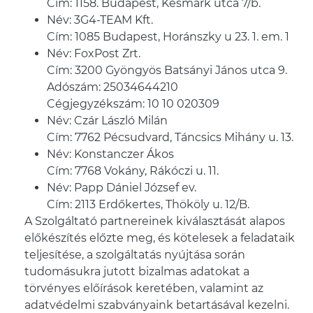
Cím: 1158. Budapest, Késmárk utca 7/b.
Név: 3G4-TEAM Kft.
Cím: 1085 Budapest, Horánszky u 23. 1. em. 1
Név: FoxPost Zrt.
Cím: 3200 Gyöngyös Batsányi János utca 9.
Adószám: 25034644210
Cégjegyzékszám: 10 10 020309
Név: Czár László Milán
Cím: 7762 Pécsudvard, Táncsics Mihány u. 13.
Név: Konstanczer Ákos
Cím: 7768 Vokány, Rákóczi u. 11.
Név: Papp Dániel József ev.
Cím: 2113 Erdőkertes, Thököly u. 12/B.
A Szolgáltató partnereinek kiválasztását alapos
előkészítés előzte meg, és kötelesek a feladataik
teljesítése, a szolgáltatás nyújtása során
tudomásukra jutott bizalmas adatokat a
törvényes előírások keretében, valamint az
adatvédelmi szabványaink betartásával kezelni.