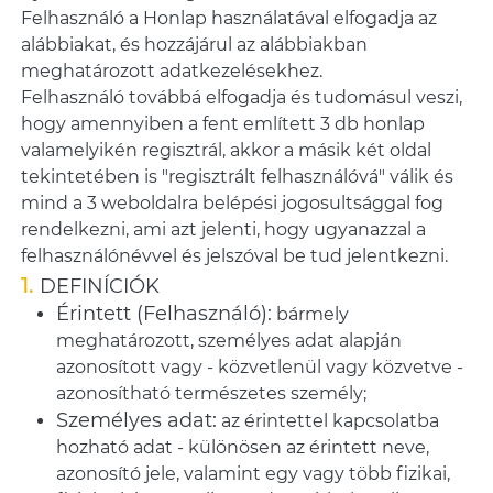
Felhasználó a Honlap használatával elfogadja az
alábbiakat, és hozzájárul az alábbiakban
meghatározott adatkezelésekhez.
Felhasználó továbbá elfogadja és tudomásul veszi,
hogy amennyiben a fent említett 3 db honlap
valamelyikén regisztrál, akkor a másik két oldal
tekintetében is "regisztrált felhasználóvá" válik és
mind a 3 weboldalra belépési jogosultsággal fog
rendelkezni, ami azt jelenti, hogy ugyanazzal a
felhasználónévvel és jelszóval be tud jelentkezni.
DEFINÍCIÓK
Érintett (Felhasználó):
bármely
meghatározott, személyes adat alapján
azonosított vagy - közvetlenül vagy közvetve -
azonosítható természetes személy;
Személyes adat:
az érintettel kapcsolatba
hozható adat - különösen az érintett neve,
azonosító jele, valamint egy vagy több fizikai,