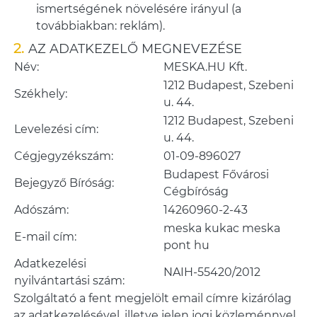
ismertségének növelésére irányul (a
továbbiakban: reklám).
AZ ADATKEZELŐ MEGNEVEZÉSE
Név:
MESKA.HU Kft.
1212 Budapest, Szebeni
Székhely:
u. 44.
1212 Budapest, Szebeni
Levelezési cím:
u. 44.
Cégjegyzékszám:
01-09-896027
Budapest Fővárosi
Bejegyző Bíróság:
Cégbíróság
Adószám:
14260960-2-43
meska kukac meska
E-mail cím:
pont hu
Adatkezelési
NAIH-55420/2012
nyilvántartási szám:
Szolgáltató a fent megjelölt email címre kizárólag
az adatkezelésével, illetve jelen jogi közleménnyel