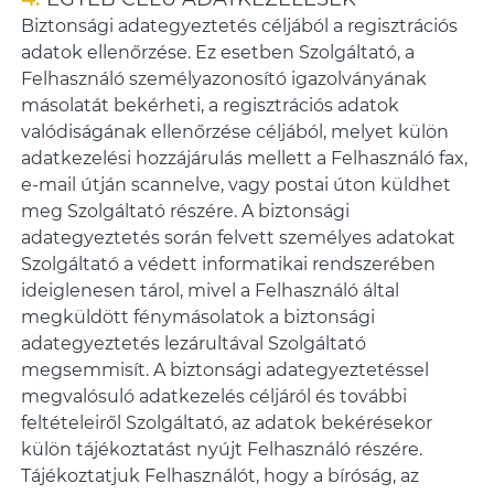
Biztonsági adategyeztetés céljából a regisztrációs
adatok ellenőrzése. Ez esetben Szolgáltató, a
Felhasználó személyazonosító igazolványának
másolatát bekérheti, a regisztrációs adatok
valódiságának ellenőrzése céljából, melyet külön
adatkezelési hozzájárulás mellett a Felhasználó fax,
e-mail útján scannelve, vagy postai úton küldhet
meg Szolgáltató részére. A biztonsági
adategyeztetés során felvett személyes adatokat
Szolgáltató a védett informatikai rendszerében
ideiglenesen tárol, mivel a Felhasználó által
megküldött fénymásolatok a biztonsági
adategyeztetés lezárultával Szolgáltató
megsemmisít. A biztonsági adategyeztetéssel
megvalósuló adatkezelés céljáról és további
feltételeiről Szolgáltató, az adatok bekérésekor
külön tájékoztatást nyújt Felhasználó részére.
Tájékoztatjuk Felhasználót, hogy a bíróság, az