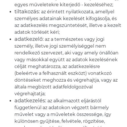
egyes műveletekre kiterjedő - kezeléséhez;
tiltakozás:
az érintett nyilatkozata, amellyel
személyes adatainak kezelését kifogásolja, és
az adatkezelés megszüntetését, illetve a kezelt
adatok törlését kéri;
adatkezelő:
az a természetes vagy jogi
személy, illetve jogi személyiséggel nem
rendelkező szervezet, aki vagy amely önállóan
vagy másokkal együtt az adatok kezelésének
célját meghatározza, az adatkezelésre
(beleértve a felhasznált eszközt) vonatkozó
döntéseket meghozza és végrehajtja, vagy az
általa megbízott adatfeldolgozóval
végrehajtatja;
adatkezelés:
az alkalmazott eljárástól
függetlenül az adatokon végzett bármely
művelet vagy a műveletek összessége, így
különösen gyűjtése, felvétele, rögzítése,