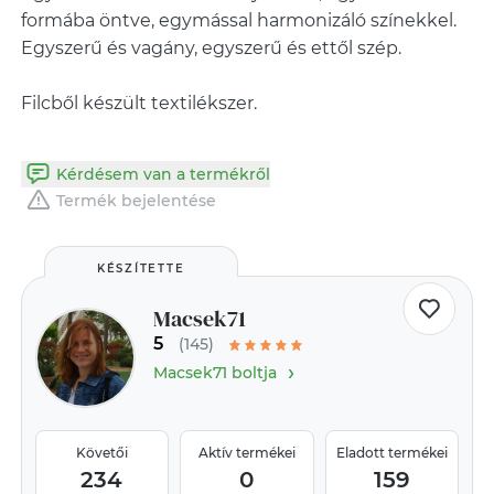
formába öntve, egymással harmonizáló színekkel.
Egyszerű és vagány, egyszerű és ettől szép.
Filcből készült textilékszer.
Kérdésem van a termékről
Termék bejelentése
KÉSZÍTETTE
Macsek71
5
(145)
›
Macsek71 boltja
Követői
Aktív termékei
Eladott termékei
234
0
159