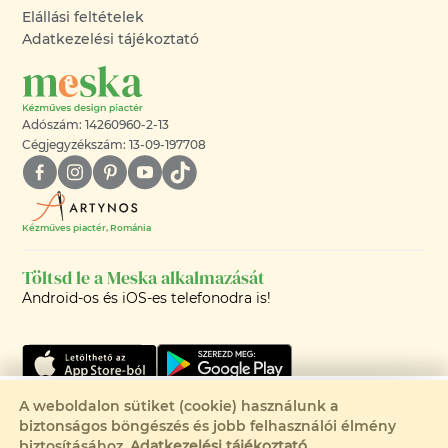
Elállási feltételek
Adatkezelési tájékoztató
Adószám: 14260960-2-13
Cégjegyzékszám: 13-09-197708
Kézműves piactér, Románia
Töltsd le a Meska alkalmazását
Android-os és iOS-es telefonodra is!
Csak 1 elérhető
A weboldalon sütiket (cookie) használunk a
biztonságos böngészés és jobb felhasználói élmény
Eladva
©2008-2026 - MESKA.HU -
biztosításához.
Adatkezelési tájékoztató