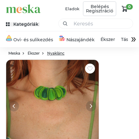
Belépés
0
Eladok
Regisztráció
Kategóriák
»
Ékszer
Táska
Ovi- és sulikezdés
Nászajándék
Meska
Ékszer
Nyaklánc