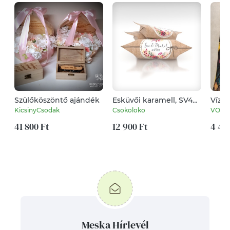
Szülőköszöntő ajándék
Esküvői karamell, SV49
Vízle
minta (1 kg)
feke
KicsinyCsodak
Csokoloko
VODI
holdf
41 800 Ft
12 900 Ft
4 40
Meska Hírlevél