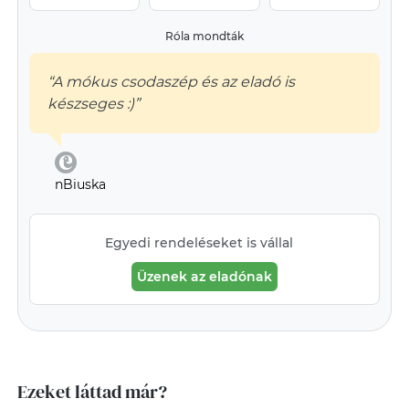
Róla mondták
“A mókus csodaszép és az eladó is
készseges :)”
nBiuska
Egyedi rendeléseket is vállal
Üzenek az eladónak
Ezeket láttad már?