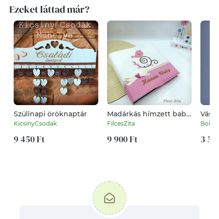
Ezeket láttad már?
Szülinapi öröknaptár
Madárkás hímzett baba
Vászo
fotóalbum - textil
"Mess
KicsinyCsodak
FilcesZita
Bobol
fényképalbum
grafi
9 450 Ft
névhímzéssel
9 900 Ft
3 50