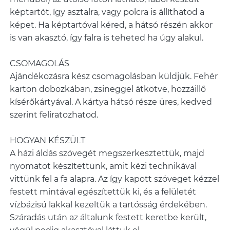
képtartót, így asztalra, vagy polcra is állíthatod a
képet. Ha képtartóval kéred, a hátsó részén akkor
is van akasztó, így falra is teheted ha úgy alakul.
CSOMAGOLÁS
Ajándékozásra kész csomagolásban küldjük. Fehér
karton dobozkában, zsineggel átkötve, hozzáillő
kísérőkártyával. A kártya hátsó része üres, kedved
szerint feliratozhatod.
HOGYAN KÉSZÜLT
A házi áldás szövegét megszerkesztettük, majd
nyomatot készítettünk, amit kézi technikával
vittünk fel a fa alapra. Az így kapott szöveget kézzel
festett mintával egészítettük ki, és a felületét
vízbázisú lakkal kezeltük a tartósság érdekében.
Száradás után az általunk festett keretbe került,