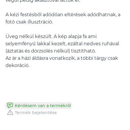
végül pedig akasztóval láttuk el.
A kézi festésből adódóan eltérések adódhatnak, a
fotó csak illusztráció.
Üveg nélkül készült. A kép alapja fa ami
selyemfényű lakkal kezelt, ezáltal nedves ruhával
(áztatás és dörzsölés nélkül) tisztítható.
Az ár a házi áldásra vonatkozik, a többi tárgy csak
dekoráció.
Kérdésem van a termékről
Termék bejelentése