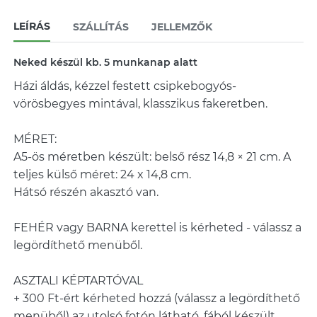
LEÍRÁS
SZÁLLÍTÁS
JELLEMZŐK
Neked készül kb. 5 munkanap alatt
Házi áldás, kézzel festett csipkebogyós-
vörösbegyes mintával, klasszikus fakeretben.
MÉRET:
A5-ös méretben készült: belső rész 14,8 × 21 cm. A
teljes külső méret: 24 x 14,8 cm.
Hátsó részén akasztó van.
FEHÉR vagy BARNA kerettel is kérheted - válassz a
legördíthető menüből.
ASZTALI KÉPTARTÓVAL
+ 300 Ft-ért kérheted hozzá (válassz a legördíthető
menüből) az utolsó fotón látható, fából készült