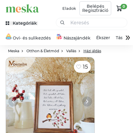
Belépés
0
Eladok
Regisztráció
Kategóriák
»
Ékszer
Táska
Ovi- és sulikezdés
Nászajándék
Meska
Otthon & Életmód
Vallás
Házi áldás
15