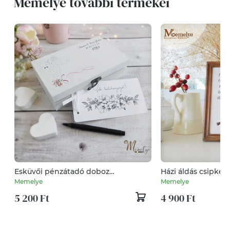
Memelye további termékei
Esküvői pénzátadó doboz
Házi áldás csipkeb
kísérőkártyával
Memelye
Memelye
5 200 Ft
4 900 Ft