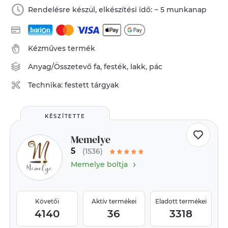
Rendelésre készül, elkészítési idő: ~ 5 munkanap
Kézműves termék
Anyag/Összetevő
fa
,
festék
,
lakk
,
pác
Technika:
festett tárgyak
KÉSZÍTETTE
Memelye
5
(1536)
›
Memelye boltja
Követői
Aktív termékei
Eladott termékei
4140
36
3318