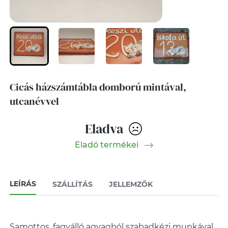
Cicás házszámtábla domború mintával,
utcanévvel
Eladva
Eladó termékei
LEÍRÁS
SZÁLLÍTÁS
JELLEMZŐK
Samottos, fagyálló agyagból szabadkézi munkával