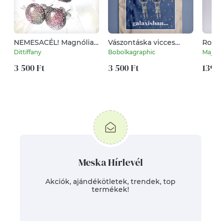
NEMESACÉL! Magnólia
Vászontáska vicces
Rose
gyűrű és fülbevaló.
"Messi Messi galaxis"
mintá
Dittiffany
Bobolkagraphic
Major
grafikával
K)
3 500 Ft
3 500 Ft
139 
Meska Hírlevél
Akciók, ajándékötletek, trendek, top
termékek!