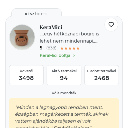
KÉSZÍTETTE
KeraMici
.....egy hétköznapi bögre is
lehet nem mindennapi.....
5
(838)
›
KeraMici boltja
Követői
Aktív termékei
Eladott termékei
3498
94
2468
Róla mondták
“Minden a legnagyobb rendben ment,
épségben megérkezett a termék, akinek
vettem ajándékba teljesen el volt
ragadtatva tőle :) Szívből ajánlom!”