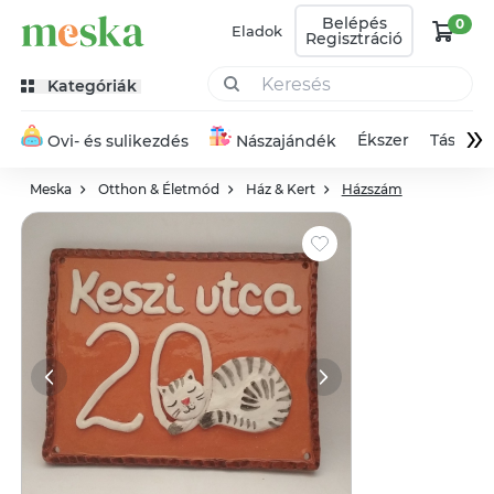
Belépés
0
Eladok
Regisztráció
Kategóriák
»
Ékszer
Táska
Ovi- és sulikezdés
Nászajándék
Meska
Otthon & Életmód
Ház & Kert
Házszám