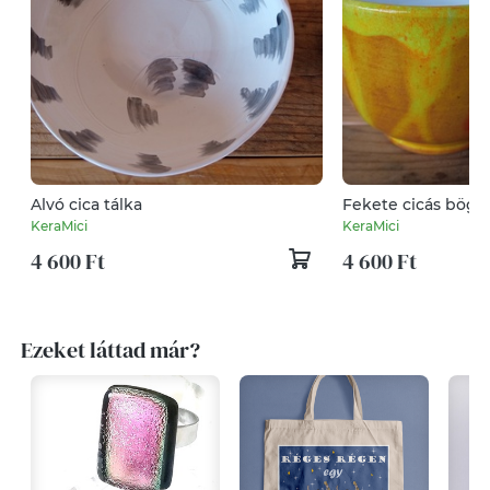
Alvó cica tálka
Fekete cicás bögr
KeraMici
KeraMici
4 600 Ft
4 600 Ft
Ezeket láttad már?