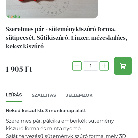
Szerelmes pár - süteménykiszúró forma,
sütipecsét. Sütikiszúró. Linzer, mézeskalács,
keksz kiszúró
1 905 Ft
LEÍRÁS
SZÁLLÍTÁS
JELLEMZŐK
Neked készül kb. 3 munkanap alatt
Szerelmes pár, pálcika emberkék sütemény
kiszúró forma és minta nyomó.
Saját tervezésű süteménykiszúró forma, mely 3D