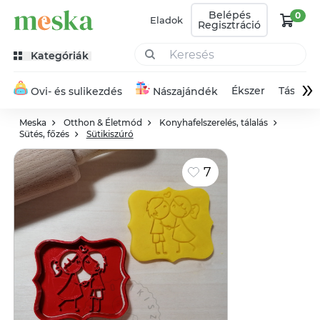
Belépés
0
Eladok
Regisztráció
Kategóriák
»
Ékszer
Táska
Ovi- és sulikezdés
Nászajándék
Meska
Otthon & Életmód
Konyhafelszerelés, tálalás
Sütés, főzés
Sütikiszúró
7