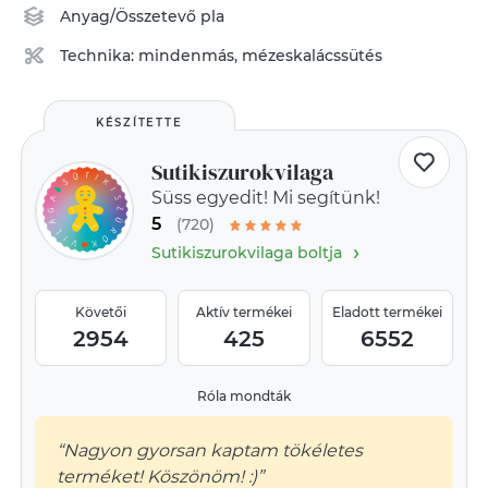
Anyag/Összetevő
pla
Technika:
mindenmás
,
mézeskalácssütés
KÉSZÍTETTE
Sutikiszurokvilaga
Süss egyedit! Mi segítünk!
5
(720)
›
Sutikiszurokvilaga boltja
Követői
Aktív termékei
Eladott termékei
2954
425
6552
Róla mondták
“Nagyon gyorsan kaptam tökéletes
terméket! Köszönöm! :)”