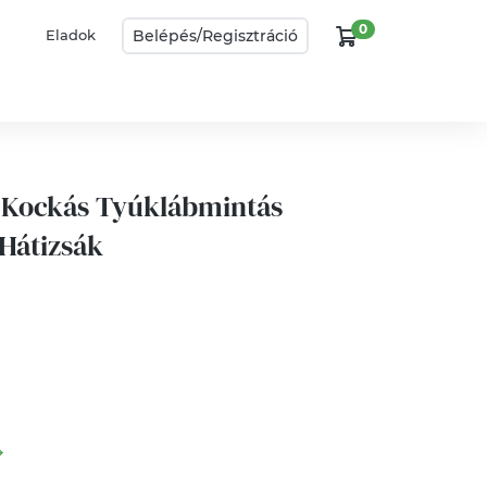
0
Belépés/
Regisztráció
Eladok
 Kockás Tyúklábmintás
 Hátizsák