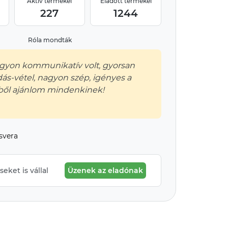
Aktív termékei
Eladott termékei
227
1244
Róla mondták
agyon kommunikatív volt, gyorsan
adás-vétel, nagyon szép, igényes a
vből ajánlom mindenkinek!
svera
eket is vállal
Üzenek az eladónak