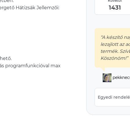
etben.
Követői
1431
rgető Hátizsák Jellemzői:
“A készítő n
lezajlott az 
termék. Szí
Köszönöm!”
hető.
ás programfunkcióval max
pekknec
Egyedi rendelés