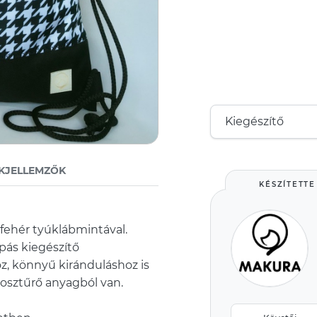
KJELLEMZŐK
KÉSZÍTETTE
fehér tyúklábmintával.
pás kiegészítő
z, könnyű kiránduláshoz is
 kosztűrő anyagból van.