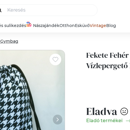
és sulikezdés
Nászajándék
Otthon
Esküvő
Vintage
Blog
, Gymbag
Fekete Fehér
Vízlepergető
Eladva
Eladó termékei