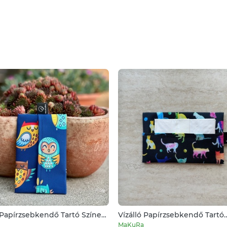
 Papírzsebkendő Tartó Színes
Vízálló Papírzsebkendő Tartó
Akvarell Cica
MaKuRa