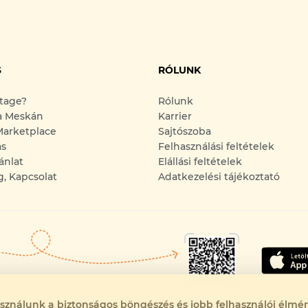
S
RÓLUNK
ntage?
Rólunk
a Meskán
Karrier
arketplace
Sajtószoba
ás
Felhasználási feltételek
ánlat
Elállási feltételek
g, Kapcsolat
Adatkezelési tájékoztató
asználunk a biztonságos böngészés és jobb felhasználói élmén