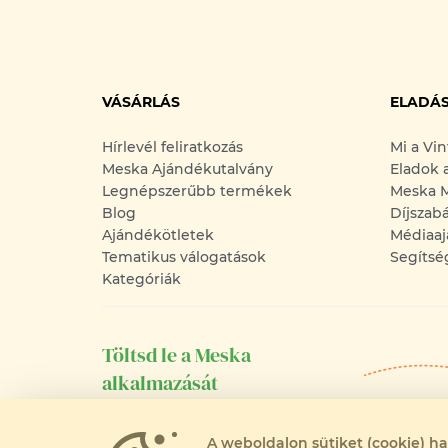
VÁSÁRLÁS
ELADÁ
Hírlevél feliratkozás
Mi a Vi
Meska Ajándékutalvány
Eladok 
Legnépszerűbb termékek
Meska M
Blog
Díjszab
Ajándékötletek
Médiaaj
Tematikus válogatások
Segítsé
Kategóriák
Töltsd le a Meska
alkalmazását
Android-os és iOS-es telefonodra is!
A weboldalon sütiket (cookie) h