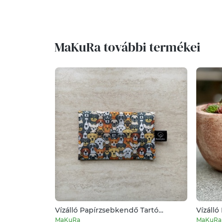
MaKuRa további termékei
Vízálló Papírzsebkendő Tartó
Vízálló
Kutyakölykök
Bagoly
MaKuRa
MaKuRa