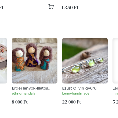
Ft
1 350 Ft
Erdei lányok-Illatos
Ezüst Olivin gyűrű
búzazsák készlethez
ethnomandala
Lennyhandmade
Inn
8 000 Ft
22 000 Ft
5 