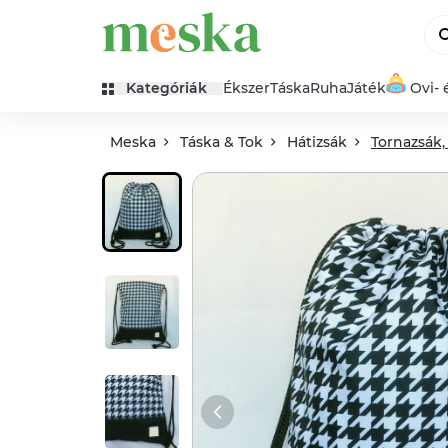
Kategóriák
Ékszer
Táska
Ruha
Játék
Ovi- 
Meska
Táska & Tok
Hátizsák
Tornazsák