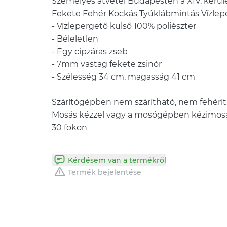
Személyes átvétel Budapesten a XIV. kerül
Fekete Fehér Kockás Tyúklábmintás Vízlepe
- Vízlepergető külső 100% poliészter
- Béleletlen
- Egy cipzáras zseb
- 7mm vastag fekete zsinór
- Szélesség 34 cm, magasság 41 cm
Szárítógépben nem szárítható, nem fehérít
Mosás kézzel vagy a mosógépben kézimos
Kérdésem van a termékről
Termék bejelentése