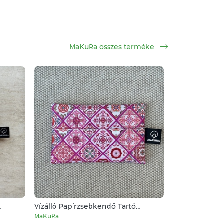
MaKuRa összes terméke
Vízálló Papírzsebkendő Tartó
Rózsaszín Csempe Minta
MaKuRa