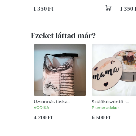
1 350 Ft
1 350 
Ezeket láttad már?
Uzsonnás táska
Szülőköszöntő -
szétdobált kotta
PLSZ1502
VODIKA
Plumeriadekor
papírok....
4 200 Ft
6 500 Ft